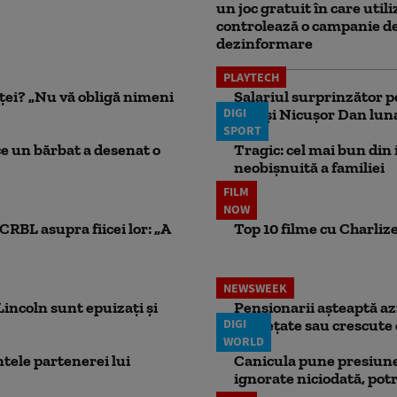
un joc gratuit în care utili
controlează o campanie d
dezinformare
PLAYTECH
nței? „Nu vă obligă nimeni
Salariul surprinzător p
DIGI
face şi Nicuşor Dan lun
SPORT
ce un bărbat a desenat o
Tragic: cel mai bun din i
neobișnuită a familiei
FILM
NOW
CRBL asupra fiicei lor: „A
Top 10 filme cu Charlize
NEWSWEEK
incoln sunt epuizați și
Pensionarii așteaptă azi
DIGI
înghețate sau crescute 
WORLD
ele partenerei lui
Canicula pune presiune
ignorate niciodată, potr