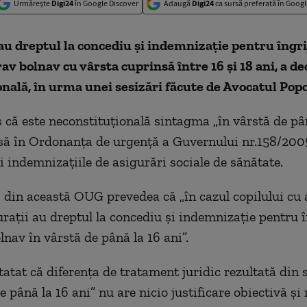
Urmărește
Digi24
în Google Discover
Adaugă
Digi24
ca sursă preferată în Googl
au dreptul la concediu şi indemnizaţie pentru îngri
rav bolnav cu vârsta cuprinsă între 16 şi 18 ani, a d
nală, în urma unei sesizări făcute de Avocatul Popo
 că este neconstituţională sintagma „în vârstă de pâ
să în Ordonanţa de urgenţă a Guvernului nr.158/200
i indemnizaţiile de asigurări sociale de sănătate.
6 din această OUG prevedea că „în cazul copilului cu 
uraţii au dreptul la concediu şi indemnizaţie pentru î
lnav în vârstă de până la 16 ani”.
atat că diferenţa de tratament juridic rezultată din
e până la 16 ani” nu are nicio justificare obiectivă şi