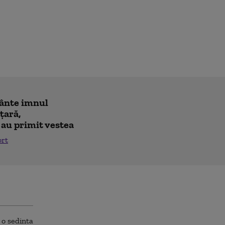
cânte imnul
 ţară,
 au primit vestea
ort