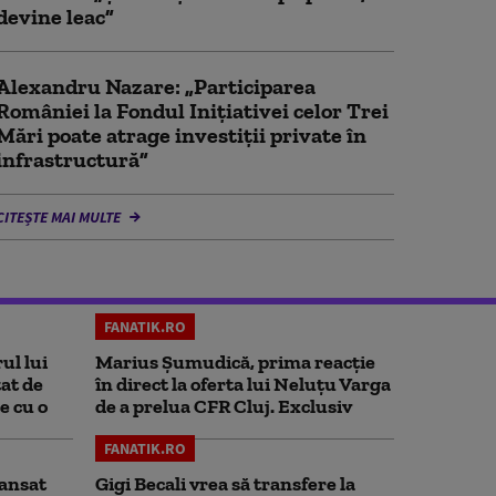
devine leac”
Alexandru Nazare: „Participarea
României la Fondul Inițiativei celor Trei
Mări poate atrage investiții private în
infrastructură”
CITEȘTE MAI MULTE
FANATIK.RO
ul lui
Marius Șumudică, prima reacție
at de
în direct la oferta lui Neluțu Varga
e cu o
de a prelua CFR Cluj. Exclusiv
FANATIK.RO
ansat
Gigi Becali vrea să transfere la