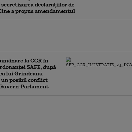
 secretizarea declarațiilor de
 Cine a propus amendamentul
ia SANITAS nu mai merge la discuțiile de la
rul Muncii. Hușanu: „Legea va fi contestată
dacă ajunge în Parlament”
 amânare la CCR în
Ordonanței SAFE, după
ea lui Grindeanu
 un posibil conflict
c Guvern-Parlament
mânat decizia pe
ea lui Grindeanu privind
lict între Guvern și
ent, după adoptarea
ntru programul SAFE