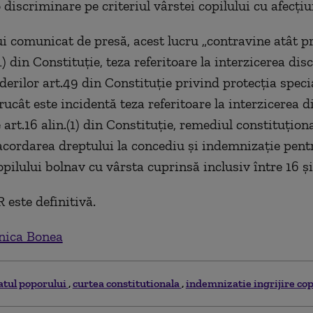
 discriminare pe criteriul vârstei copilului cu afecţiu
ui comunicat de presă, acest lucru „contravine atât p
(1) din Constituţie, teza referitoare la interzicerea dis
derilor art.49 din Constituţie privind protecţia speci
trucât este incidentă teza referitoare la interzicerea 
art.16 alin.(1) din Constituţie, remediul constituţional
acordarea dreptului la concediu şi indemnizaţie pent
opilului bolnav cu vârsta cuprinsă inclusiv între 16 şi
 este definitivă.
ica Bonea
atul poporului
curtea constitutionala
indemnizatie ingrijire cop