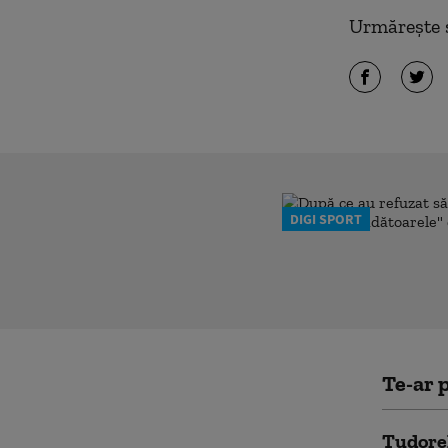
Urmărește ș
DIGI SPORT
Te-ar p
Tudorel