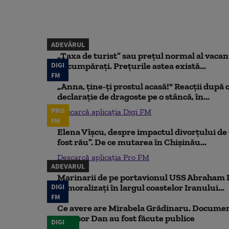
ADEVĂRUL
„Taxa de turist” sau prețul normal al vaca
DIGI
să cumpărați. Prețurile astea există...
FM
„Anna, ţine-ţi prostul acasă!" Reacţii după 
declaraţie de dragoste pe o stâncă, în...
PRO
Descarcă aplicația Digi FM
FM
Elena Vîșcu, despre impactul divorțului de 
fost rău”. De ce mutarea în Chișinău...
Descarcă aplicația Pro FM
ADEVARUL
Marinarii de pe portavionul USS Abraham L
DIGI
demoralizați în largul coastelor Iranului...
FM
Ce avere are Mirabela Grădinaru. Document
Nicușor Dan au fost făcute publice
DIGI