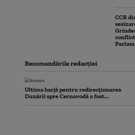
CCR dis
sesizar
Grindea
conflic
Parlam
Recomandările redacţiei
Ultima barjă pentru redirecționarea
Dunării spre Cernavodă a fost...