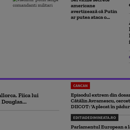
americane
avertizează că Putin
ar putea ataca o...
CANCAN
lorca. Fiica lui
Episodul extrem din dosar
Cătălin Avramescu, cercet
 Douglas...
DIICOT: 'A plecat în pădur
EDITIADEDIMINEATA.RO
Parlamentul European a l