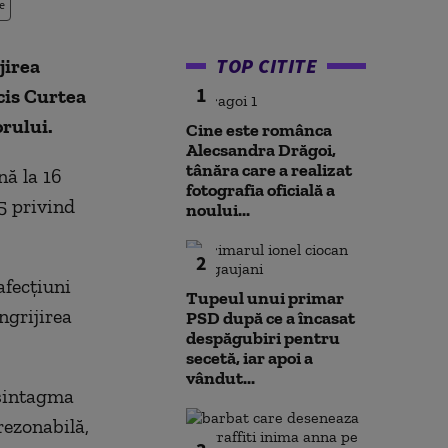
e
TOP CITITE
jirea
1
ecis Curtea
rului.
Cine este românca
Alecsandra Drăgoi,
tânăra care a realizat
nă la 16
fotografia oficială a
5 privind
noului...
2
afecţiuni
Tupeul unui primar
ngrijirea
PSD după ce a încasat
despăgubiri pentru
secetă, iar apoi a
vândut...
 sintagma
 rezonabilă,