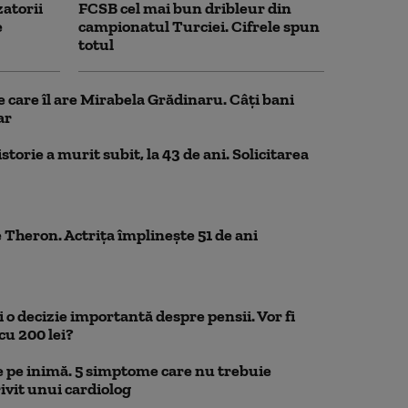
zatorii
FCSB cel mai bun dribleur din
e
campionatul Turciei. Cifrele spun
totul
e care îl are Mirabela Grădinaru. Câţi bani
ar
storie a murit subit, la 43 de ani. Solicitarea
 Theron. Actrița împlinește 51 de ani
 o decizie importantă despre pensii. Vor fi
cu 200 lei?
 pe inimă. 5 simptome care nu trebuie
ivit unui cardiolog