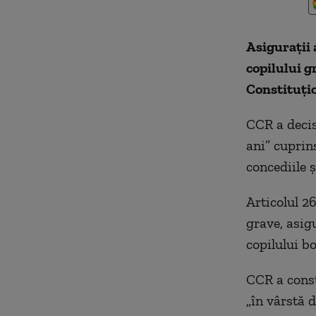
Asiguraţii 
copilului g
Constituțio
CCR a decis
ani” cuprin
concediile ş
Articolul 2
grave, asig
copilului bo
CCR a const
„în vârstă d