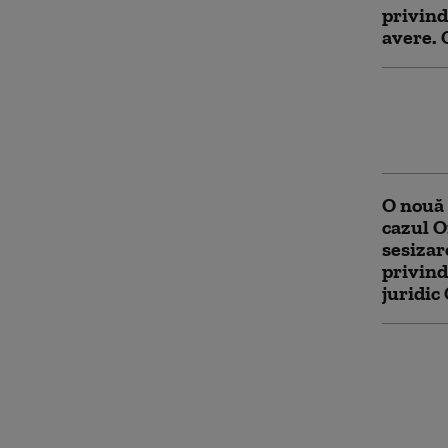
privind
avere.
Federaț
Ministe
la CCR 
O nouă
cazul 
sesizar
privind
juridi
CCR a a
sesizar
un conf
Parlam
OUG pe