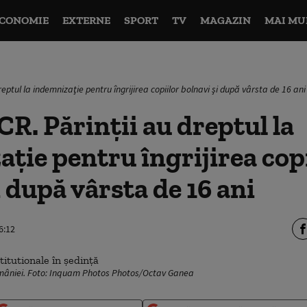
CONOMIE
EXTERNE
SPORT
TV
MAGAZIN
MAI MU
reptul la indemnizaţie pentru îngrijirea copiilor bolnavi şi după vârsta de 16 ani
CR. Părinții au dreptul la
ţie pentru îngrijirea copi
i după vârsta de 16 ani
6:12
omâniei. Foto: Inquam Photos Photos/Octav Ganea