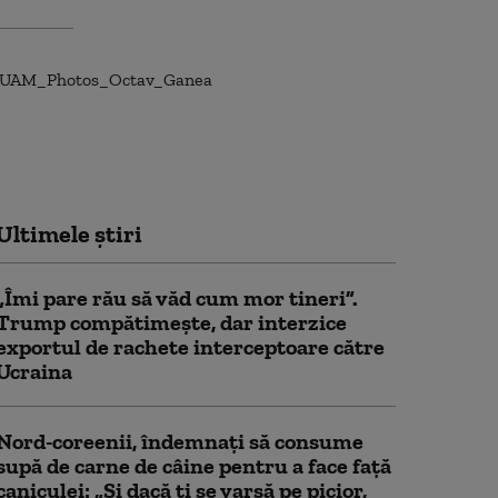
Ultimele știri
„Îmi pare rău să văd cum mor tineri”.
Trump compătimește, dar interzice
exportul de rachete interceptoare către
Ucraina
Nord-coreenii, îndemnaţi să consume
supă de carne de câine pentru a face față
caniculei: „Și dacă ţi se varsă pe picior,