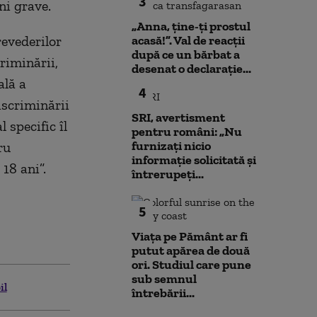
3
ni grave.
„Anna, ţine-ţi prostul
revederilor
acasă!”. Val de reacții
după ce un bărbat a
criminării,
desenat o declarație...
ală a
4
discriminării
SRI, avertisment
 specific îl
pentru români: „Nu
furnizați nicio
ru
informație solicitată și
 18 ani”.
întrerupeți...
5
Viața pe Pământ ar fi
putut apărea de două
ori. Studiul care pune
sub semnul
il
întrebării...