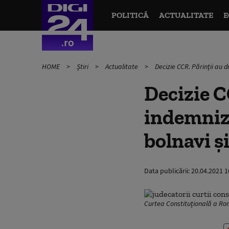
POLITICĂ
ACTUALITATE
E
HOME
Știri
Actualitate
Decizie CCR. Părinții au d
Decizie C
indemniza
bolnavi ş
Data publicării:
20.04.2021 1
Curtea Constituţională a R