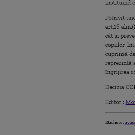
instituind o
Potrivit un
art.16 alin.
cât şi preve
copiilor. În
cuprinsă de 
reprezintă 
îngrijirea c
Decizia CCR
Editor :
Mon
Etichete:
avoc