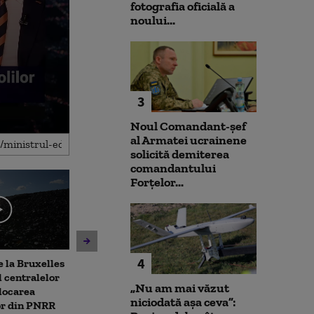
fotografia oficială a
noului...
3
Noul Comandant-șef
al Armatei ucrainene
solicită demiterea
comandantului
Forțelor...
4
 la Bruxelles
Noua lege a integrității
Unitatea 2 de 
 centralelor
deschide calea spre
ar putea fi opr
„Nu am mai văzut
locarea
parteneriatul civil. ACCEPT:
Dunărea contin
niciodată așa ceva”:
or din PNRR
Nu poți impune obligații
Ce spune direc