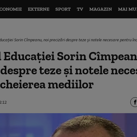
CONOMIE
EXTERNE
SPORT
TV
MAGAZIN
MAI MU
Educației Sorin Cîmpeanu, noi precizări despre teze și notele necesare pentru în
 Educației Sorin Cîmpean
 despre teze și notele nec
cheierea mediilor
2:12