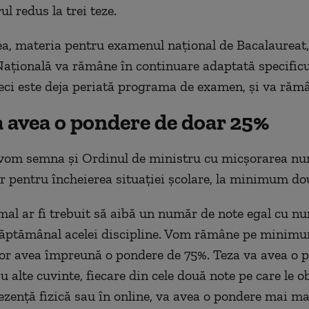
l redus la trei teze.
, materia pentru examenul național de Bacalaureat,
ațională va rămâne în continuare adaptată specificu
deci este deja periată programa de examen, și va rămâ
a avea o pondere de doar 25%
 vom semna și Ordinul de ministru cu micșorarea nu
r pentru încheierea situației școlare, la minimum do
al ar fi trebuit să aibă un număr de note egal cu n
 săptămânal acelei discipline. Vom rămâne pe minim
vor avea împreună o pondere de 75%. Teza va avea o 
 alte cuvinte, fiecare din cele două note pe care le ob
rezență fizică sau în online, va avea o pondere mai m