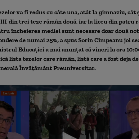
elor va fi redus cu câte una, atât la gimnaziu, cât și
VIII-din trei teze rămân două, iar la liceu din patru 
ntru încheierea mediei sunt necesare doar două note
ondere de numai 25%, a spus Sorin Cîmpeanu joi sea
istrul Educației a mai anunțat că vineri la ora 10:00
ică lista tezelor care rămân, listă care a fost deja de
enerală Învățământ Preuniversitar.