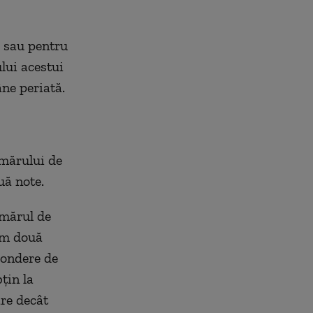
 sau pentru
lui acestui
ne periată.
mărului de
uă note.
umărul de
um două
pondere de
țin la
are decât