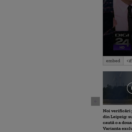
0
embed
seconds
of
3
minutes,
5
seconds
Volu
90%
Noi verificări
din Leipzig: su
caută o a doua
Varianta excl