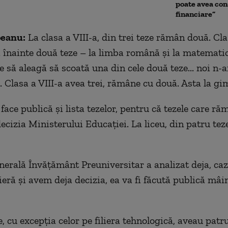
poate avea con
financiare”
peanu:
La clasa a VIII-a, din trei teze rămân două. Clas
i înainte două teze – la limba română și la matemati
e să aleagă să scoată una din cele două teze... noi n-
. Clasa a VIII-a avea trei, rămâne cu două. Asta la gi
ace publică și lista tezelor, pentru că tezele care ră
ecizia Ministerului Educației. La liceu, din patru te
nerală Învățământ Preuniversitar a analizat deja, caz
ilieră și avem deja decizia, ea va fi făcută publică mâi
e, cu excepția celor pe filiera tehnologică, aveau patru