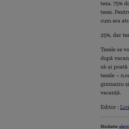
teza. 75% d
tezei. Pent
cum era atu
25%, dar tez
Tezele se v
după vacanț
să-și poată 
tezele – n.r
gimnaziu și
vacanță.
Editor :
Liv
Etichete:
elev