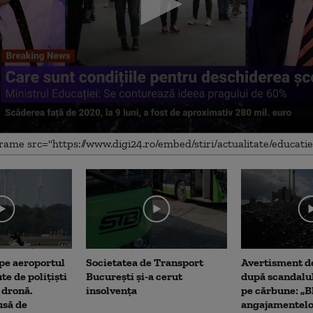
me
 pe aeroportul
Societatea de Transport
Avertisment de
te de polițiști
București și-a cerut
după scandalul
 dronă.
insolvența
pe cărbune: „B
usă de
angajamentel