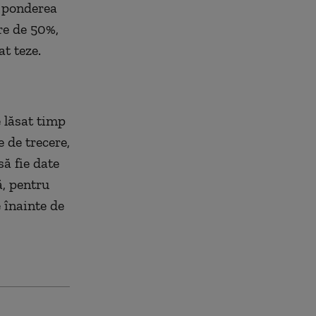
t ponderea
re de 50%,
t teze.
 lăsat timp
 de trecere,
să fie date
ă, pentru
 înainte de