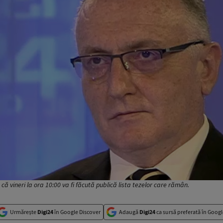
că vineri la ora 10:00 va fi făcută publică lista tezelor care rămân.
Urmărește
Digi24
în Google Discover
Adaugă
Digi24
ca sursă preferată în Googl