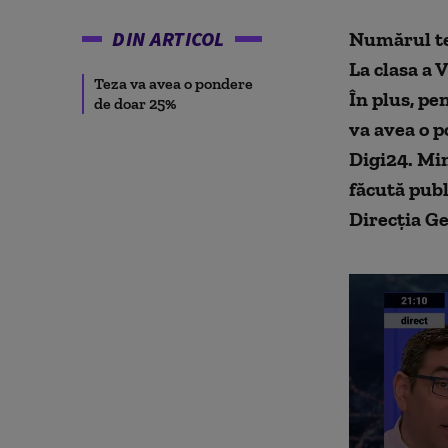
DIN ARTICOL
Numărul tez
La clasa a 
Teza va avea o pondere
În plus, pe
de doar 25%
va avea o p
Digi24. Min
făcută publ
Direcția G