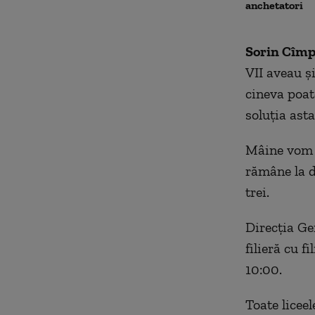
anchetatori
Sorin Cîm
VII aveau ș
cineva poat
soluția asta
Mâine vom f
rămâne la d
trei.
Direcția Ge
filieră cu f
10:00.
Toate liceel