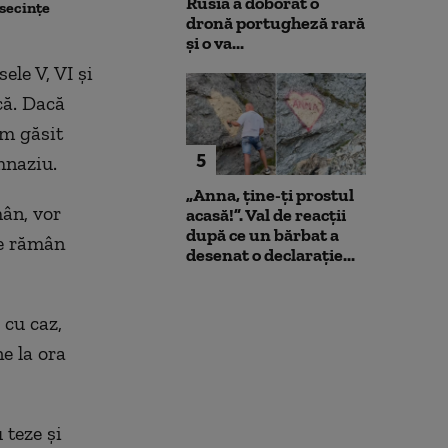
Rusia a doborât o
secințe
fără să oferi și drepturi
centralei
dronă portugheză rară
și o va...
ele V, VI și
că. Dacă
am găsit
5
mnaziu.
„Anna, ţine-ţi prostul
mân, vor
acasă!”. Val de reacții
după ce un bărbat a
ze rămân
desenat o declarație...
 cu caz,
ne la ora
 teze și