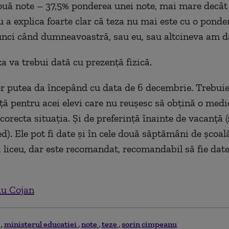
ouă note – 37,5% ponderea unei note, mai mare decâ
ru a explica foarte clar că teza nu mai este cu o ponde
nci când dumneavoastră, sau eu, sau altcineva am da
a va trebui dată cu prezență fizică.
or putea da începând cu data de 6 decembrie. Trebuie
ă pentru acei elevi care nu reușesc să obțină o medie
corecta situația. Și de preferință înainte de vacanță (
ed). Ele pot fi date și în cele două săptămâni de școal
 liceu, dar este recomandat, recomandabil să fie date
iu Cojan
i
ministerul educatiei
note
teze
sorin cimpeanu