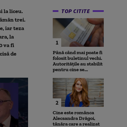
TOP CITITE
 la liceu.
rămân trei.
, iar teza
ra, la
1
 va fi
Până când mai poate fi
cisă de
folosit buletinul vechi.
Autoritățile au stabilit
pentru cine se...
2
Cine este românca
Alecsandra Drăgoi,
tânăra care a realizat