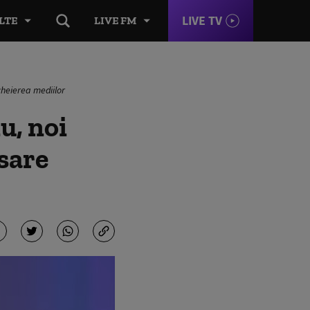
LIVE TV
LTE
LIVE FM
cheierea mediilor
u, noi
esare