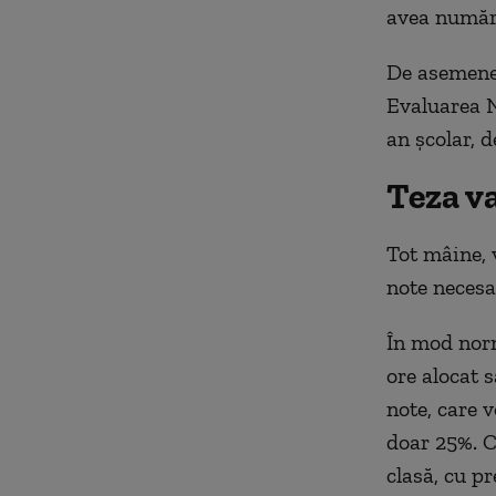
avea număru
De asemenea
Evaluarea N
an școlar, 
Teza v
Tot mâine,
note necesa
În mod norm
ore alocat
note, care 
doar 25%. Cu
clasă, cu p