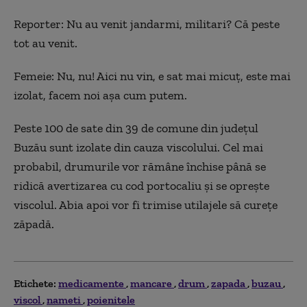
Reporter: Nu au venit jandarmi, militari? Că peste
tot au venit.
Femeie: Nu, nu! Aici nu vin, e sat mai micuţ, este mai
izolat, facem noi aşa cum putem.
Peste 100 de sate din 39 de comune din judeţul
Buzău sunt izolate din cauza viscolului. Cel mai
probabil, drumurile vor rămâne închise până se
ridică avertizarea cu cod portocaliu şi se opreşte
viscolul. Abia apoi vor fi trimise utilajele să cureţe
zăpadă.
Etichete:
medicamente
mancare
drum
zapada
buzau
viscol
nameti
poienitele