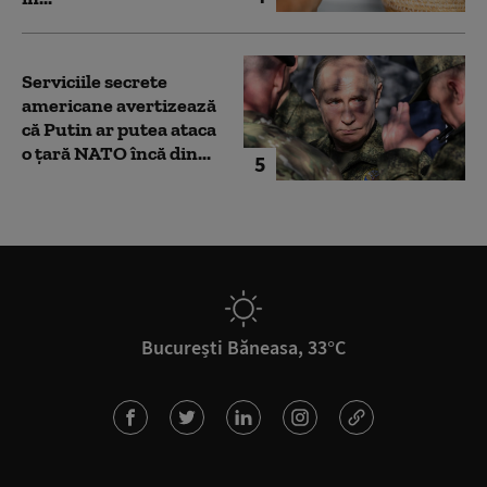
Serviciile secrete
americane avertizează
că Putin ar putea ataca
o țară NATO încă din...
5
București Băneasa, 33°C