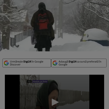
Urmărește
Digi24
în Google
Adaugă
Digi24
ca sursă preferată în
Discover
Google