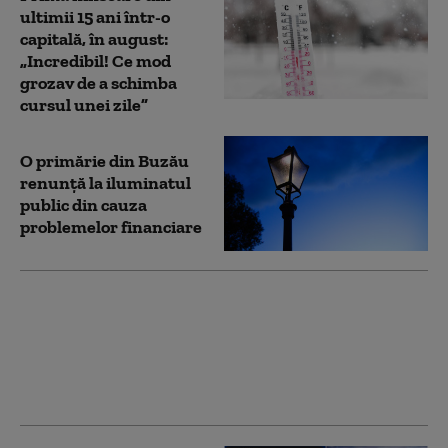
ultimii 15 ani într-o
capitală, în august:
„Incredibil! Ce mod
grozav de a schimba
cursul unei zile”
O primărie din Buzău
renunţă la iluminatul
public din cauza
problemelor financiare
Doi morţi şi doi răniţi
după ce o maşină s-a
izbit violent de un
copac, pe un drum
județean din Buzău