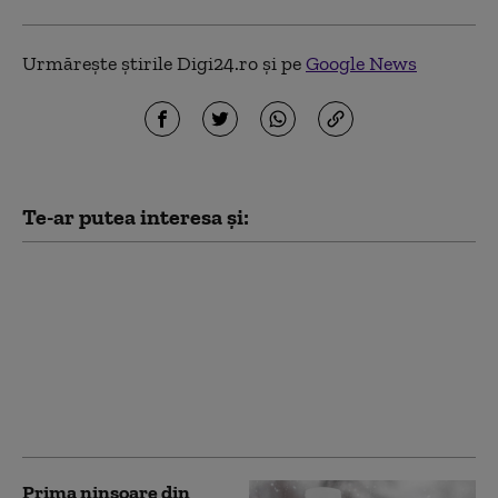
Urmărește știrile Digi24.ro și pe
Google News
Te-ar putea interesa și:
Medicamentele Colebil
și Panzcebil au fost
retrase din farmaciile
din România.
Explicația dată de
Agenția Națională a
Medicamentului
Prima ninsoare din