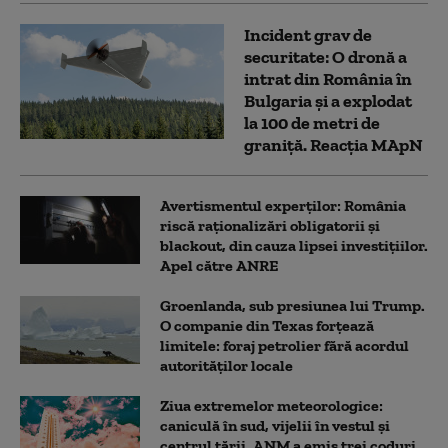
Incident grav de
securitate: O dronă a
intrat din România în
Bulgaria şi a explodat
la 100 de metri de
graniţă. Reacția MApN
Avertismentul experților: România
riscă raționalizări obligatorii și
blackout, din cauza lipsei investițiilor.
Apel către ANRE
Groenlanda, sub presiunea lui Trump.
O companie din Texas forțează
limitele: foraj petrolier fără acordul
autorităților locale
Ziua extremelor meteorologice:
caniculă în sud, vijelii în vestul și
centrul țării. ANM a emis trei coduri