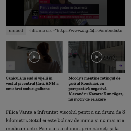
0
embed
seconds
of
1
minute,
48
seconds
Caniculă în sud și vijelii în
Moody's menține ratingul de
vestul și centrul țării. ANM a
țară al României, cu
emis trei coduri galbene
perspectivă negativă.
Alexandru Nazare: E un răgaz,
nu motiv de relaxare
Filica Vanța a înfruntat viscolul pentru un drum de 8
kilometri. Soţul ei este bolnav de inimă şi nu mai are
medicamente. Femeia s-a chinuit prin nămeţi şi la