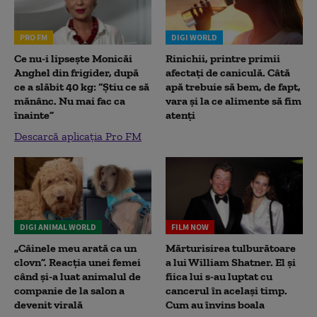
PRO FM
DIGI WORLD
Ce nu-i lipsește Monicăi
Rinichii, printre primii
Anghel din frigider, după
afectați de caniculă. Câtă
ce a slăbit 40 kg: “Știu ce să
apă trebuie să bem, de fapt,
mănânc. Nu mai fac ca
vara și la ce alimente să fim
înainte”
atenți
Descarcă aplicația Pro FM
DIGI ANIMAL WORLD
FILM NOW
„Câinele meu arată ca un
Mărturisirea tulburătoare
clovn”. Reacția unei femei
a lui William Shatner. El și
când și-a luat animalul de
fiica lui s-au luptat cu
companie de la salon a
cancerul în același timp.
devenit virală
Cum au învins boala