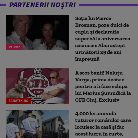
PARTENERII NOȘTRI
Soția lui Pierce
Brosnan, poze dulci de
cuplu și declarație
superbă la aniversarea
căsniciei: Abia aștept
PE ROZ
următorii 25 de ani
împreună
A scos banii! Neluțu
Varga, prima decizie
pentru a îi face echipa
lui Marius Șumudică la
CFR Cluj. Exclusiv
FANATIK.RO
4.000 lei amendă
tuturor românilor care
locuiesc la casă și fac
acest lucru în curte,