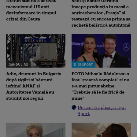
Niciun stat nu a activat
Scut și Sabie: Ucraina
mecanismul UE anti-
începe producția în masă a
dezinformare în timpul
antirachetelor „Freyja” și
crizei din Ceuta
testează cu succes prima sa
rachetă balistică autohtonă
GANDUL.RO
DIGI SPORT
Adio, drumuri în Bulgaria
FOTO Mihaela Rădulescu a
după țigări și băutură
fost ”ștearsă complet” și nu
ieftine! ANAF și
s-a mai putut abține:
Autoritatea Vamală au
”Trebuie să le fie frică de
stabilit noi reguli
mine”
Descarcă aplicația Digi
Sport