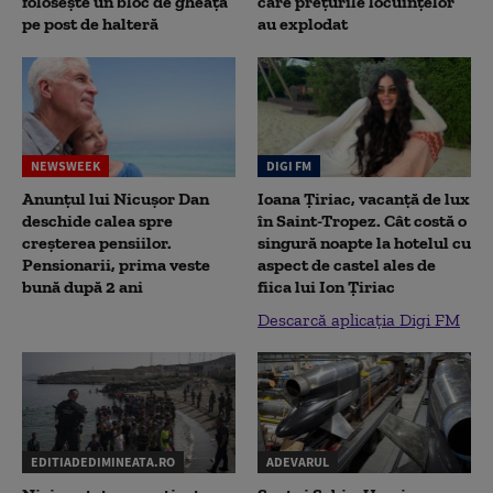
folosește un bloc de gheață
care prețurile locuințelor
pe post de halteră
au explodat
NEWSWEEK
DIGI FM
Anunțul lui Nicușor Dan
Ioana Țiriac, vacanță de lux
deschide calea spre
în Saint-Tropez. Cât costă o
creșterea pensiilor.
singură noapte la hotelul cu
Pensionarii, prima veste
aspect de castel ales de
bună după 2 ani
fiica lui Ion Țiriac
Descarcă aplicația Digi FM
EDITIADEDIMINEATA.RO
ADEVARUL