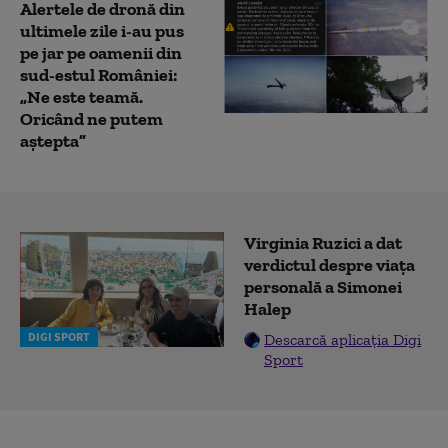
Alertele de dronă din
ultimele zile i-au pus
pe jar pe oamenii din
sud-estul României:
„Ne este teamă.
Oricând ne putem
aștepta”
Virginia Ruzici a dat
verdictul despre viața
personală a Simonei
Halep
DIGI SPORT
Descarcă aplicația Digi
Sport