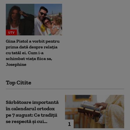
UTV
Gina Pistol a vorbit pentru
prima dată despre relația
cu tatăl ei. Cum i-a
schimbat viața fiica sa,
Josephine
Top Citite
Sărbătoare importantă
în calendarul ortodox
pe 7 august: Ce tradiții
se respectă și cui...
1