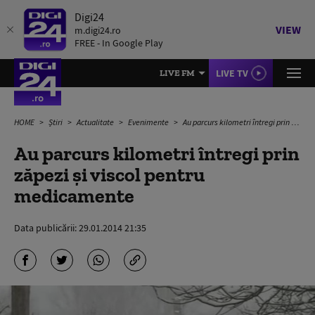
Digi24
VIEW
m.digi24.ro
FREE - In Google Play
LIVE TV
LIVE FM
HOME
Știri
Actualitate
Evenimente
Au parcurs kilometri întregi prin zăpezi și viscol pentru medicamente
Au parcurs kilometri întregi prin
zăpezi și viscol pentru
medicamente
Data publicării:
29.01.2014 21:35