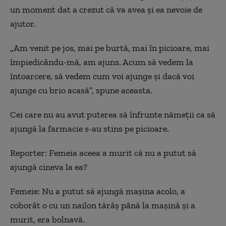
un moment dat a crezut că va avea şi ea nevoie de
ajutor.
„
Am venit pe jos, mai pe burtă, mai în picioare, mai
împiedicându-mă, am ajuns. Acum să vedem la
întoarcere, să vedem cum voi ajunge şi dacă voi
ajunge cu brio acasă”, spune aceasta.
Cei care nu au avut puterea să înfrunte nămeţii ca să
ajungă la farmacie s-au stins pe picioare.
Reporter: Femeia aceea a murit că nu a putut să
ajungă cineva la ea?
Femeie: Nu a putut să ajungă maşina acolo, a
coborât o cu un nailon tărâş până la maşină şi a
murit, era bolnavă.