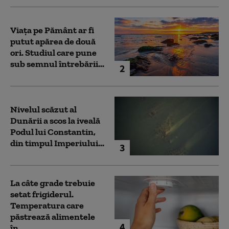
Viața pe Pământ ar fi
putut apărea de două
ori. Studiul care pune
sub semnul întrebării...
2
Nivelul scăzut al
Dunării a scos la iveală
Podul lui Constantin,
din timpul Imperiului...
3
La câte grade trebuie
setat frigiderul.
Temperatura care
păstrează alimentele
4
în...