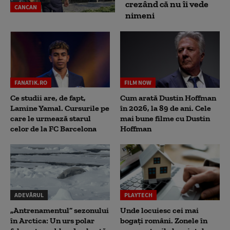
crezând că nu îi vede
CANCAN
nimeni
FANATIK.RO
FILM NOW
Ce studii are, de fapt,
Cum arată Dustin Hoffman
Lamine Yamal. Cursurile pe
în 2026, la 89 de ani. Cele
care le urmează starul
mai bune filme cu Dustin
celor de la FC Barcelona
Hoffman
ADEVĂRUL
PLAYTECH
„Antrenamentul” sezonului
Unde locuiesc cei mai
în Arctica: Un urs polar
bogați români. Zonele în