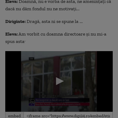
Eleva:
Doamnă, nu e vorba de asta, ne ameninţaţi că
dacă nu dăm fondul nu ne motivaţi...
Diriginte:
Dragă, asta ni se spune la ...
Eleva:
Am vorbit cu doamna directoare şi nu mi-a
spus asta
”
0
embed
seconds