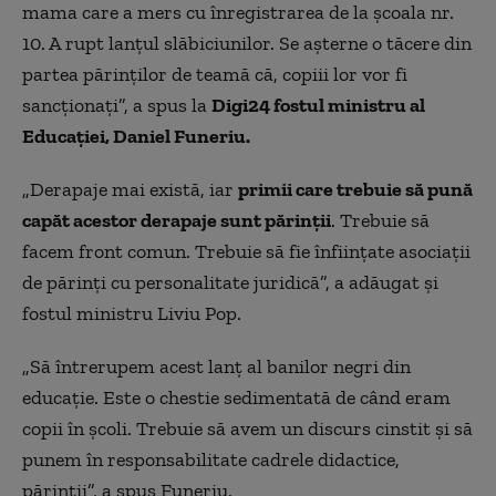
mama care a mers cu înregistrarea de la şcoala nr.
10. A rupt lanţul slăbiciunilor. Se aşterne o tăcere din
partea părinţilor de teamă că, copiii lor vor fi
sancţionaţi”, a spus la
Digi24 fostul ministru al
Educaţiei, Daniel Funeriu.
„Derapaje mai există, iar
primii care trebuie să pună
capăt acestor derapaje sunt părinţii
. Trebuie să
facem front comun. Trebuie să fie înfiinţate asociaţii
de părinţi cu personalitate juridică”, a adăugat şi
fostul ministru Liviu Pop.
„Să întrerupem acest lanţ al banilor negri din
educaţie. Este o chestie sedimentată de când eram
copii în şcoli. Trebuie să avem un discurs cinstit şi să
punem în responsabilitate cadrele didactice,
părinţii”, a spus Funeriu.