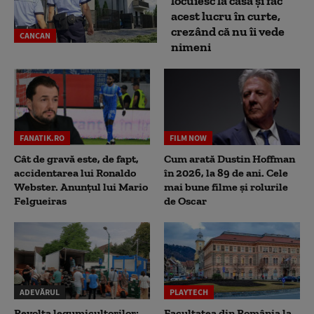
locuiesc la casă și fac
acest lucru în curte,
crezând că nu îi vede
CANCAN
nimeni
FANATIK.RO
FILM NOW
Cât de gravă este, de fapt,
Cum arată Dustin Hoffman
accidentarea lui Ronaldo
în 2026, la 89 de ani. Cele
Webster. Anunțul lui Mario
mai bune filme și rolurile
Felgueiras
de Oscar
ADEVĂRUL
PLAYTECH
Revolta legumicultorilor:
Facultatea din România la