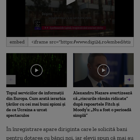
0
embed
seconds
of
3
minutes,
59
seconds
Topul serviciilor de informații
Alexandru Nazare avertizează
din Europa. Cum arată ierarhia
că „riscurile rămân ridicate”
țărilor cu cei mai buni spioni și
după rapoartele Fitch și
de ce Ucraina a urcat
Moody’s: „Nu a fost o perioadă
spectaculos
simplă”
În înregistrare apare diriginta care le solicită bani
pentru dotarea cu bănci noi, iar elevii spun că mai au