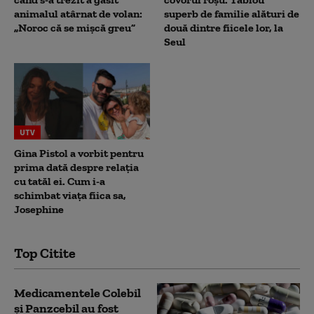
animalul atârnat de volan:
superb de familie alături de
„Noroc că se mișcă greu”
două dintre fiicele lor, la
Seul
UTV
Gina Pistol a vorbit pentru
prima dată despre relația
cu tatăl ei. Cum i-a
schimbat viața fiica sa,
Josephine
Top Citite
Medicamentele Colebil
și Panzcebil au fost