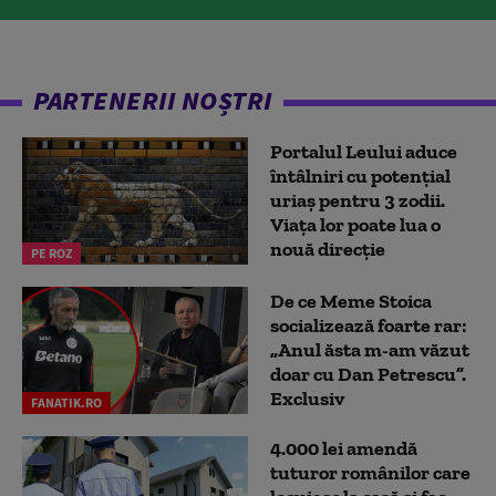
PARTENERII NOȘTRI
Portalul Leului aduce
întâlniri cu potențial
uriaș pentru 3 zodii.
Viața lor poate lua o
nouă direcție
PE ROZ
De ce Meme Stoica
socializează foarte rar:
„Anul ăsta m-am văzut
doar cu Dan Petrescu”.
Exclusiv
FANATIK.RO
4.000 lei amendă
tuturor românilor care