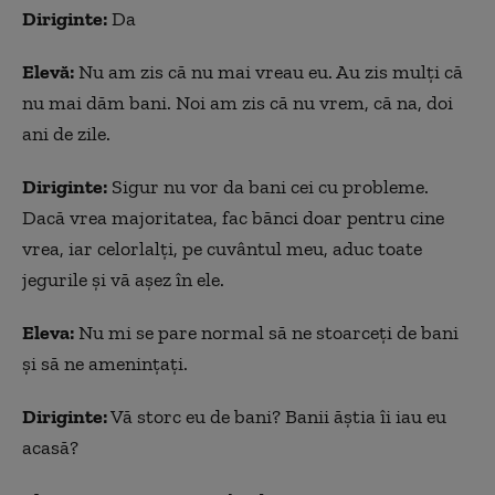
Diriginte:
Da
Elevă:
Nu am zis că nu mai vreau eu. Au zis mulţi că
nu mai dăm bani. Noi am zis că nu vrem, că na, doi
ani de zile.
Diriginte:
Sigur nu vor da bani cei cu probleme.
Dacă vrea majoritatea, fac bănci doar pentru cine
vrea, iar celorlalți, pe cuvântul meu, aduc toate
jegurile și vă așez în ele.
Eleva:
Nu mi se pare normal să ne stoarceți de bani
și să ne amenințați.
Diriginte:
Vă storc eu de bani? Banii ăştia îi iau eu
acasă?