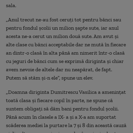
sala.
„
Anul trecut ne-au fost ceruţi tot pentru bănci sau
pentru fondul şcolii un milion şapte sute, iar anul
acesta ne-a cerut un milion două sute. Am avut şi
alte clase cu bănci acceptabile dar ne mută în fiecare
an dintr-o clasă în alta până am nimerit într-o clasă
cu jeguri de bănci cum se exprimă diriginta şi chiar
avem nevoie de altele dar nu neapărat, de fapt.
Putem să stăm şi-n ele”, spune un elev.
„
Doamna diriginta Dumitrescu Vasilica a ameninţat
toată clasa şi fiecare copil în parte, ne spune că
suntem obligaţi să dăm bani pentru fondul şcolii.
Până acum în clasele a IX- a şi a X-a am suportat
scăderea mediei la purtare la 7 şi 8 din această cauză