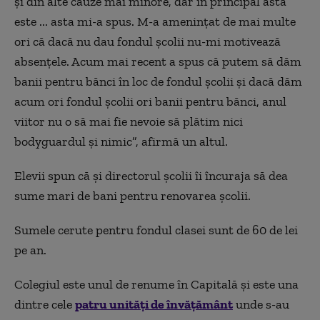
şi din alte cauze mai minore, dar în principal asta
este ... asta mi-a spus. M-a ameninţat de mai multe
ori că dacă nu dau fondul şcolii nu-mi motivează
absenţele. Acum mai recent a spus că putem să dăm
banii pentru bănci în loc de fondul şcolii şi dacă dăm
acum ori fondul şcolii ori banii pentru bănci, anul
viitor nu o să mai fie nevoie să plătim nici
bodyguardul şi nimic”, afirmă un altul.
Elevii spun că şi directorul şcolii îi încuraja să dea
sume mari de bani pentru renovarea şcolii.
Sumele cerute pentru fondul clasei sunt de 60 de lei
pe an.
Colegiul este unul de renume în Capitală și este una
dintre cele
patru unități de învățământ
unde s-au