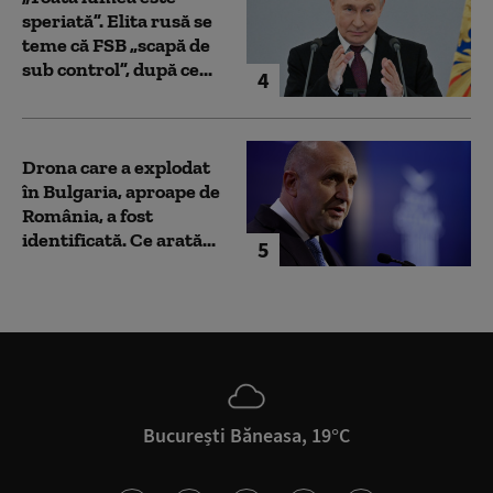
speriată”. Elita rusă se
teme că FSB „scapă de
sub control”, după ce...
4
Drona care a explodat
în Bulgaria, aproape de
România, a fost
identificată. Ce arată...
5
București Băneasa, 19°C