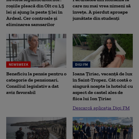
roșiile pleacă din Olt cu 1,5
care nu mai vrea nimeni să
lei și ajung la peste 5 lei în
înveţe. A pierdut aproape
Ardeal. Cer controale și
jumătate din studenţi
eliminarea samsarilor
NEWSWEEK
DIGI FM
Beneficiu la pensie pentru o
Ioana Țiriac, vacanță de lux
categorie de pensionari.
în Saint-Tropez. Cât costă o
Consiliul legislativ a dat
singură noapte la hotelul cu
aviz favorabil
aspect de castel ales de
fiica lui Ion Țiriac
Descarcă aplicația Digi FM