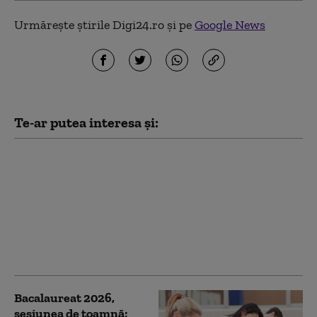
Urmărește știrile Digi24.ro și pe
Google News
Te-ar putea interesa și:
Bacalaureat 2026,
sesiunea de toamnă:
Peste 33.000 de
candidați susțin
probele scrise. La ce oră
este programat primul
examen
Bacalaureat 2026,
sesiunea de toamnă: