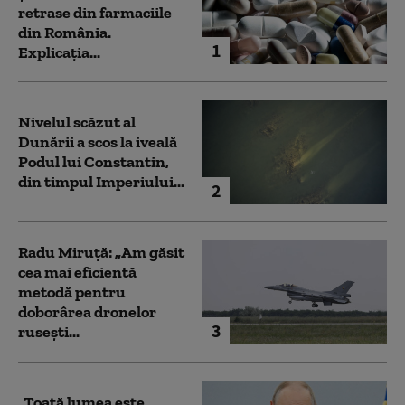
retrase din farmaciile
din România.
1
Explicația...
Nivelul scăzut al
Dunării a scos la iveală
Podul lui Constantin,
din timpul Imperiului...
2
Radu Miruță: „Am găsit
cea mai eficientă
metodă pentru
doborârea dronelor
3
rusești...
„Toată lumea este