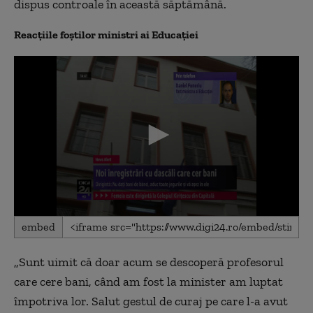
dispus controale în această săptămână.
Reacțiile foștilor ministri ai Educației
0
embed
seconds
of
11
„Sunt uimit că doar acum se descoperă profesorul
minutes,
31
care cere bani, când am fost la minister am luptat
seconds
împotriva lor. Salut gestul de curaj pe care l-a avut