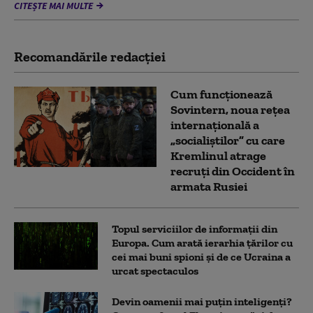
CITEȘTE MAI MULTE
Recomandările redacţiei
Cum funcționează
Sovintern, noua rețea
internațională a
„socialiștilor” cu care
Kremlinul atrage
recruți din Occident în
armata Rusiei
Topul serviciilor de informații din
Europa. Cum arată ierarhia țărilor cu
cei mai buni spioni și de ce Ucraina a
urcat spectaculos
Devin oamenii mai puțin inteligenți?