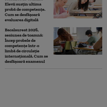
Elevii susțin ultima
probă de competențe.
Cum se desfășoară
evaluarea digitală
Bacalaureat 2026,
sesiunea de toamnă:
Încep probele de
competențe într-o
limbă de circulație
internațională. Cum se
desfășoară examenul
Bacalaureat 2026,
sesiunea de toamnă:
Elevii susțin astăzi
evaluarea
competențelor la limba
maternă. Cum sunt