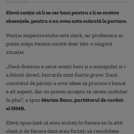
of
3
Elevii susțin că li se cer bani pentru a li se motiva
minutes,
2
absențele, pentru a nu avea nota scăzută la purtare.
seconds
Poziţia inspectoratului este clară, iar profesoara ar
putea scăpa basma curată doar într-o singură
situaţie.
„Dacă doamna a cerut aceşti bani şi a manipulat şi i-
a folosit direct, lucrurile sunt foarte grave. Dacă
comitetul de părinţi a avut ideea să procure o bancă
e alt aspect, dar nu putem accepta să cerem mobilier
în plus”, a spus
Marian Banu, purtătorul de cuvânt
al ISMB.
Elevii spun însă că erau mutaţi în fiecare an în altă
clasă şi de fiecare dată erau forţaţi să remobileze