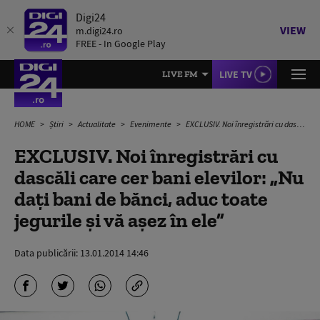
Digi24
VIEW
m.digi24.ro
FREE - In Google Play
LIVE TV
LIVE FM
HOME
Știri
Actualitate
Evenimente
EXCLUSIV. Noi înregistrări cu dascăli care cer bani elevilor: „Nu daţi bani de bănci, aduc toate jegurile şi vă aşez în ele”
EXCLUSIV. Noi înregistrări cu
dascăli care cer bani elevilor: „Nu
daţi bani de bănci, aduc toate
jegurile şi vă aşez în ele”
Data publicării:
13.01.2014 14:46