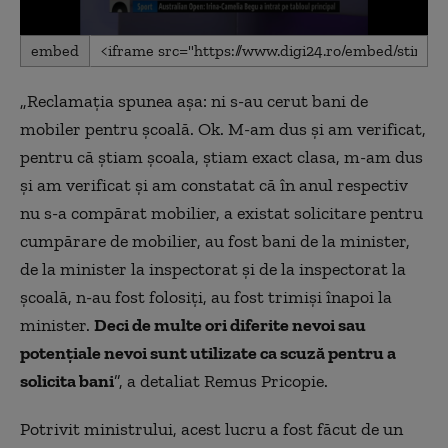
0
embed
seconds
of
1
„Reclamația spunea așa: ni s-au cerut bani de
minute,
43
mobiler pentru școală. Ok. M-am dus și am verificat,
seconds
pentru că știam școala, știam exact clasa, m-am dus
și am verificat și am constatat că în anul respectiv
nu s-a compărat mobilier, a existat solicitare pentru
cumpărare de mobilier, au fost bani de la minister,
de la minister la inspectorat și de la inspectorat la
școală, n-au fost folosiți, au fost trimiși înapoi la
minister.
Deci de multe ori diferite nevoi sau
potențiale nevoi sunt utilizate ca scuză pentru a
solicita bani
”, a detaliat Remus Pricopie.
Potrivit ministrului, acest lucru a fost făcut de un