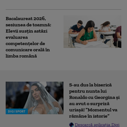
structurate subiectele
Bacalaureat 2026,
sesiunea de toamnă:
Elevii susțin astăzi
evaluarea
competențelor de
comunicare orală în
limba română
S-au dus la biserică
pentru nunta lui
Ronaldo cu Georgina și
au avut o surpriză
uriașă! ”Momentul va
DIGI SPORT
rămâne în istorie”
Descarcă aplicația Digi