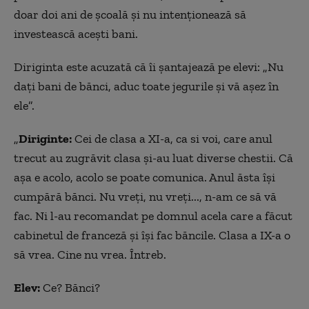
doar doi ani de școală și nu intenționează să
investească acești bani.
Diriginta este acuzată că îi șantajează pe elevi: „Nu
dați bani de bănci, aduc toate jegurile și vă așez în
ele”.
„
Diriginte:
Cei de clasa a XI-a, ca si voi, care anul
trecut au zugrăvit clasa și-au luat diverse chestii. Că
aşa e acolo, acolo se poate comunica. Anul ăsta îşi
cumpără bănci. Nu vreţi, nu vreţi..., n-am ce să vă
fac. Ni l-au recomandat pe domnul acela care a făcut
cabinetul de franceză și îşi fac băncile. Clasa a IX-a o
să vrea. Cine nu vrea. Întreb.
Elev:
Ce? Bănci?