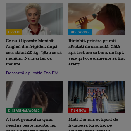
PRO FM
DIGI WORLD
Ce nu-i lipsește Monicăi
Rinichii, printre primii
Anghel din frigider, după
afectați de caniculă. Câtă
ce a slăbit 40 kg: “Știu ce să
apă trebuie să bem, de fapt,
mănânc. Nu mai fac ca
vara și la ce alimente să fim
înainte”
atenți
Descarcă aplicația Pro FM
DIGI ANIMAL WORLD
FILM NOW
A lăsat geamul mașinii
Matt Damon, eclipsat de
deschis peste noapte, iar
frumoasa lui soție, pe
când s-a trezit a găsit
covorul roșu. Tablou