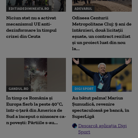
EDITIADEDIMINEATA.RO
ADEVARUL
Niciun stat nu a activat
Odiseea Centurii
mecanismul UE anti-
Metropolitane Cluj: 9 ani de
dezinformare în timpul
întârzieri, două licitații
crizei din Ceuta
eșuate, un contract reziliat
și un proiect luat din nou
la...
GANDUL.RO
DIGI SPORT
În timp ce România și
Au bătut palma! Marius
Europa fierb la peste 40°C,
Șumudică, revenire
într-o țară din America de
spectaculoasă pe bancă, în
Sud a început o ninsoare ca-
SuperLigă
n povești: Pârtiile s-au...
Descarcă aplicația Digi
Sport