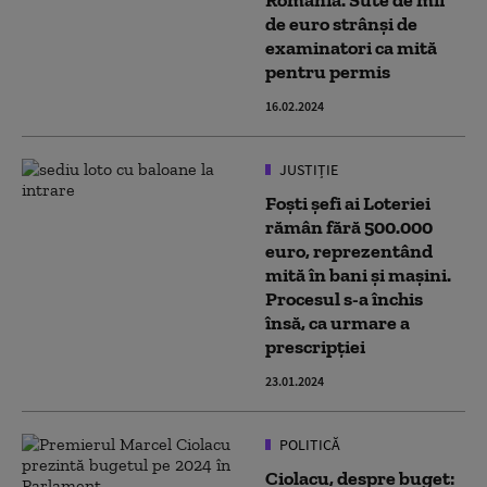
România. Sute de mii
de euro strânși de
examinatori ca mită
pentru permis
16.02.2024
JUSTIȚIE
Foşti şefi ai Loteriei
rămân fără 500.000
euro, reprezentând
mită în bani şi maşini.
Procesul s-a închis
însă, ca urmare a
prescripției
23.01.2024
POLITICĂ
Ciolacu, despre buget: