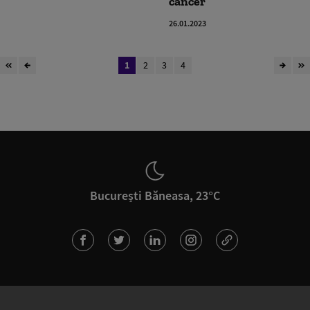
cancer
26.01.2023
1
2
3
4
București Băneasa, 23°C