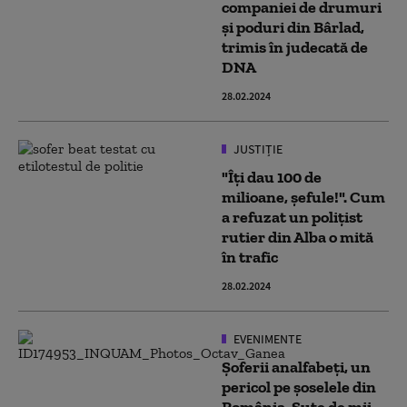
companiei de drumuri
și poduri din Bârlad,
trimis în judecată de
DNA
28.02.2024
JUSTIȚIE
"Îți dau 100 de
milioane, șefule!". Cum
a refuzat un polițist
rutier din Alba o mită
în trafic
28.02.2024
EVENIMENTE
Șoferii analfabeți, un
pericol pe șoselele din