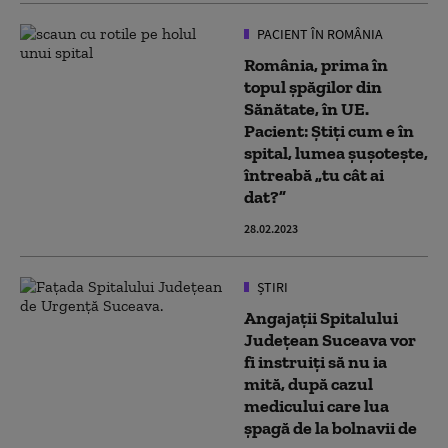
PACIENT ÎN ROMÂNIA
România, prima în
topul șpăgilor din
Sănătate, în UE.
Pacient: Știți cum e în
spital, lumea șușotește,
întreabă „tu cât ai
dat?”
28.02.2023
ȘTIRI
Angajații Spitalului
Județean Suceava vor
fi instruiți să nu ia
mită, după cazul
medicului care lua
șpagă de la bolnavii de