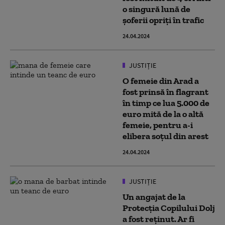
o singură lună de
șoferii opriți în trafic
24.04.2024
JUSTIȚIE
O femeie din Arad a
fost prinsă în flagrant
în timp ce lua 5.000 de
euro mită de la o altă
femeie, pentru a-i
elibera soțul din arest
24.04.2024
JUSTIȚIE
Un angajat de la
Protecția Copilului Dolj
a fost reținut. Ar fi