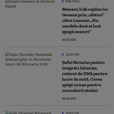
POLITICĂ
Băsescu îi dă replica lui
Geoană prin „sfaturi”
către Lasconi: „Nu
candida dacă ai luat
șpagă ceasuri”
30.10.2024
JUSTIȚIE
Şeful Biroului pentru
Imigrări Ialomiţa,
reţinut de DNA pentru
luare de mită. Cerea
șpăgi uriașe pentru
muncitorii străini
05.10.2024
JUSTIȚIE