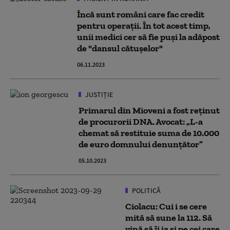
Încă sunt români care fac credit
pentru operații. În tot acest timp,
unii medici cer să fie puși la adăpost
de "dansul cătușelor"
06.11.2023
JUSTIȚIE
Primarul din Mioveni a fost reţinut
de procurorii DNA. Avocat: „L-a
chemat să restituie suma de 10.000
de euro domnului denunţător”
05.10.2023
POLITICĂ
Ciolacu: Cui i se cere
mită să sune la 112. Să
vină să îi ia și pe cei care