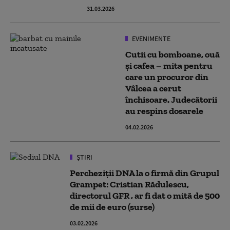
31.03.2026
EVENIMENTE
Cutii cu bomboane, ouă
și cafea – mita pentru
care un procuror din
Vâlcea a cerut
închisoare. Judecătorii
au respins dosarele
04.02.2026
ȘTIRI
Percheziții DNA la o firmă din Grupul
Grampet: Cristian Rădulescu,
directorul GFR , ar fi dat o mită de 500
de mii de euro (surse)
03.02.2026