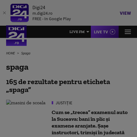
Digi24
VIEW
m.digi24.ro
FREE - In Google Play
LIVE TV
LIVE FM
HOME
Spaga
spaga
165 de rezultate pentru eticheta
spaga
JUSTIȚIE
Cum se „trecea” examenul auto
la Suceava: bani în plic și
examene aranjate. Șașe
instructori, trimiși în judecată