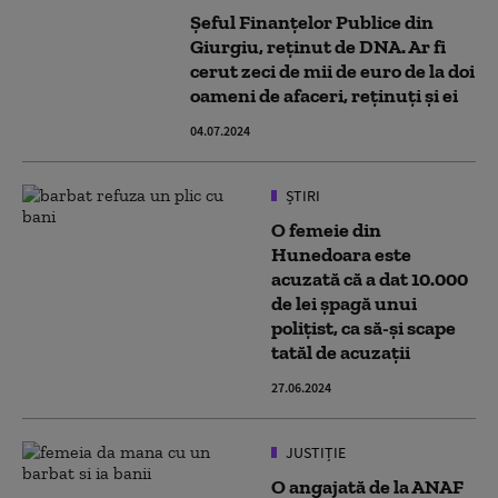
Şeful Finanţelor Publice din
Giurgiu, reţinut de DNA. Ar fi
cerut zeci de mii de euro de la doi
oameni de afaceri, reţinuţi şi ei
04.07.2024
ȘTIRI
O femeie din
Hunedoara este
acuzată că a dat 10.000
de lei șpagă unui
polițist, ca să-și scape
tatăl de acuzații
27.06.2024
JUSTIȚIE
O angajată de la ANAF