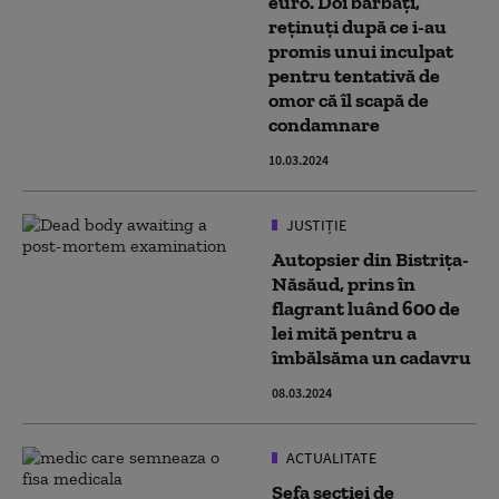
euro. Doi bărbați,
reținuți după ce i-au
promis unui inculpat
pentru tentativă de
omor că îl scapă de
condamnare
10.03.2024
JUSTIȚIE
Autopsier din Bistriţa-
Năsăud, prins în
flagrant luând 600 de
lei mită pentru a
îmbălsăma un cadavru
08.03.2024
ACTUALITATE
Şefa secţiei de