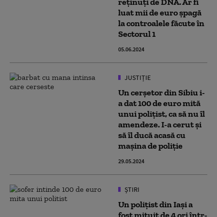
reținuți de DNA. Ar fi
luat mii de euro șpagă
la controalele făcute în
Sectorul 1
05.06.2024
JUSTIȚIE
Un cerșetor din Sibiu i-
a dat 100 de euro mită
unui polițist, ca să nu îl
amendeze. I-a cerut și
să îl ducă acasă cu
mașina de poliție
29.05.2024
ȘTIRI
Un polițist din Iași a
fost mituit de 4 ori într-