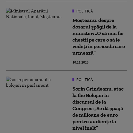
POLITICĂ
Moşteanu, despre
dosarul șpăgii de la
minister: „O să mai fie
chestii pe care o să le
vedeţi în perioada care
urmează”
10.11.2025
POLITICĂ
Sorin Grindeanu, atac
la Ilie Bolojan în
discursul de la
Congres: „Se dă șpagă
de milioane de euro
pentru audiențe la
nivel înalt”