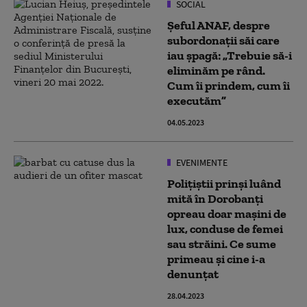
SOCIAL
Șeful ANAF, despre
subordonații săi care
iau șpagă: „Trebuie să-i
eliminăm pe rând.
Cum îi prindem, cum îi
executăm”
04.05.2023
EVENIMENTE
Polițiștii prinși luând
mită în Dorobanți
opreau doar mașini de
lux, conduse de femei
sau străini. Ce sume
primeau și cine i-a
denunțat
28.04.2023