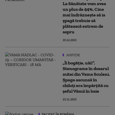
La Sănătate vom avea
un plus de 44%. Cine
mai îndrăznește să ia
șpagă trebuie să
plătească extrem de
aspru
19.12.2023
JUSTIȚIE
„Îi bogăție, uăi!”.
Stenograme în dosarul
mitei din Vama Sculeni.
Șpaga ascunsă în
chiloți era împărțită cu
șeful Vămii în baie
23.11.2023
PACIENT ÎN ROMÂNIA