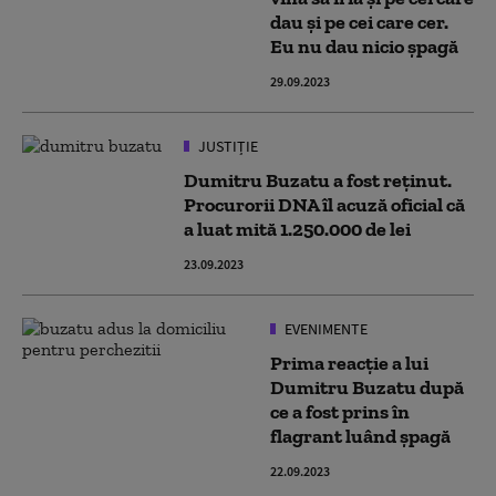
dau şi pe cei care cer.
Eu nu dau nicio şpagă
29.09.2023
JUSTIȚIE
Dumitru Buzatu a fost reținut.
Procurorii DNA îl acuză oficial că
a luat mită 1.250.000 de lei
23.09.2023
EVENIMENTE
Prima reacție a lui
Dumitru Buzatu după
ce a fost prins în
flagrant luând șpagă
22.09.2023