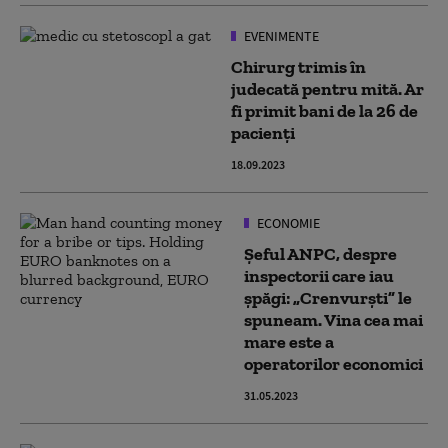
EVENIMENTE
Chirurg trimis în
judecată pentru mită. Ar
fi primit bani de la 26 de
pacienţi
18.09.2023
ECONOMIE
Șeful ANPC, despre
inspectorii care iau
șpăgi: „Crenvurști” le
spuneam. Vina cea mai
mare este a
operatorilor economici
31.05.2023