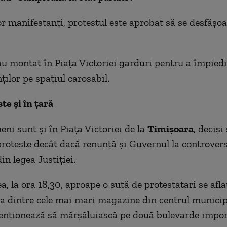
or manifestanți, protestul este aprobat să se desfășoa
u montat în Piața Victoriei garduri pentru a împiedi
ilor pe spațiul carosabil.
te şi în ţară
ni sunt şi în Piaţa Victoriei de la
Timişoara
, decişi
proteste decât dacă renunţă şi Guvernul la controvers
n legea Justiţiei.
, la ora 18,30, aproape o sută de protestatari se afl
ia dintre cele mai mari magazine din centrul munici
enționează să mărșăluiască pe două bulevarde impor