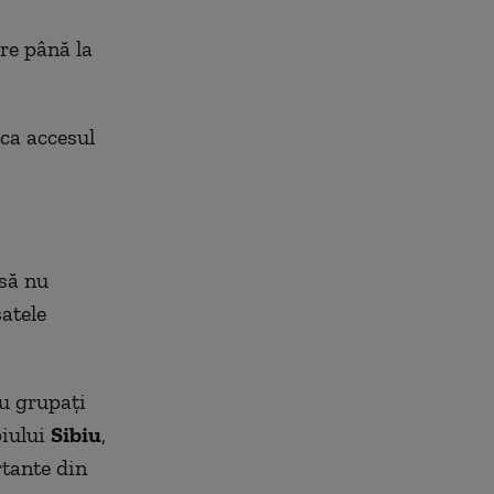
re până la
ca accesul
 să nu
atele
au grupați
piului
Sibiu
,
tante din