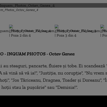
am_Photos_Octav_Ganea_4
TO - INQUAM PHOTOS - Octav Ganea
ii au steaguri, pancarte, fluiere și tobe. Ei scandeaz
 să vină să vă ia!", "Justiție, nu corupție", "Nu vrem 
hoți", "Jos Tăriceanu, Dragnea, Toader și Doreanu", "Î
 hoții stau la pușcărie" sau "Demisia!".