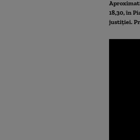
Aproximativ
18,30, în P
justiției. P