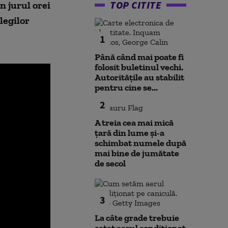
TOP CITITE
 jurul orei
legilor
1
Până când mai poate fi
folosit buletinul vechi.
Autoritățile au stabilit
pentru cine se...
2
A treia cea mai mică
țară din lume și-a
schimbat numele după
mai bine de jumătate
de secol
3
La câte grade trebuie