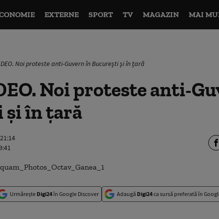
CONOMIE
EXTERNE
SPORT
TV
MAGAZIN
MAI MU
DEO. Noi proteste anti-Guvern în Bucureşti şi în ţară
EO. Noi proteste anti-Gu
 şi în ţară
 21:14
9:41
Urmărește
Digi24
în Google Discover
Adaugă
Digi24
ca sursă preferată în Googl