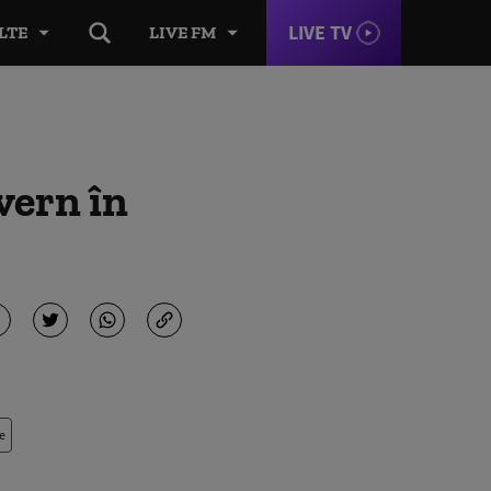
LIVE TV
LTE
LIVE FM
vern în
e