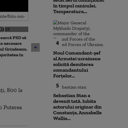
setat aerul condiționat
în timpul caniculei.
Temperatura...
cearcă PSD să
Patru mari orașe au început
4
Alertă pe o plaj
le necesare
deja să aplice măsuri pentru
Mamaia, după c
ul Grindeanu.
limitarea consumului de
Noul Comandant-șef
observate bucă
joritatea în
curent electric. Ce va face
al Armatei ucrainene
ISU și Poliția a
Capitala
solicită demiterea
perimetrul
comandantului
Forțelor...
5
i, 800 la
Sebastian Stan a
a
devenit tată. Iubita
şi Puterea
actorului originar din
Constanța, Annabelle
Wallis...