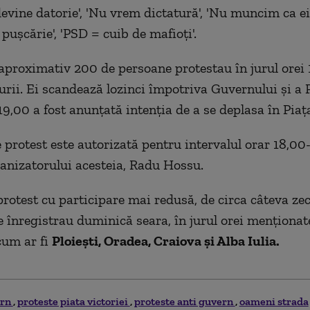
evine datorie', 'Nu vrem dictatură', 'Nu muncim ca ei 
pușcărie', 'PSD = cuib de mafioți'.
 aproximativ 200 de persoane protestau în jurul orei 
turii. Ei scandează lozinci împotriva Guvernului și a 
9,00 a fost anunțată intenția de a se deplasa în Piața
 protest este autorizată pentru intervalul orar 18,00
ganizatorului acesteia, Radu Hossu.
protest cu participare mai redusă, de circa câteva zec
 înregistrau duminică seara, în jurul orei menționate,
cum ar fi
Ploiești, Oradea, Craiova și Alba Iulia.
ern
proteste piata victoriei
proteste anti guvern
oameni strada