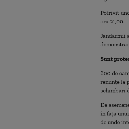
Potrivit un
ora 21,00.
Jandarmii a
demonstranț
Sunt protes
600 de oame
renunţe la 
schimbări di
De asemenea
în fața unu
de unde int