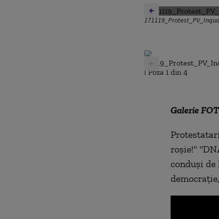
171119_Protest_PV_Inqu
Galerie FO
Protestatar
roșie!" "DNA
conduși de 
democrație,