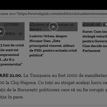
me
Surse: Cum în
Ludovic Orban, despre
strângă voturi
Nicușor Dan: „Este
pentru Guvern
3 luni de criză
principalul vinovat, alături
Cine decide ma
iile sunt tot
de PSD, pentru actuala criză
Parlament
Compromisul
politică”
 „Ar fi o
a premierului”
RE 21.00.
La Timişoara au fost 1000 de manifestanţ
00 la Cluj-Napoca. Cu toţii au strigat acelaşi lucru c
i de la Bucureşti: politicieni care să nu fie corupţi 
iţia în pace.
DESCHIDE GALERIA FOTO