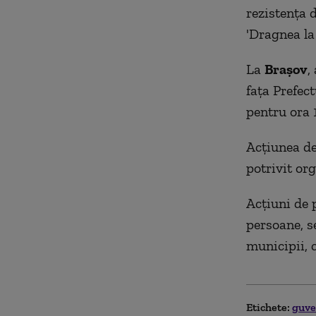
rezistența d
'Dragnea la 
La
Brașov
,
fața Prefec
pentru ora 1
Acțiunea de
potrivit or
Acțiuni de 
persoane, se
municipii, 
Etichete:
guv