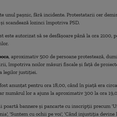
te unul pașnic, fără incidente. Protestatarii cer demi
și scandează lozinci împotriva PSD.
st este autorizat să se desfășoare până la ora 2100, p
lor.
poca
, aproximativ 500 de persoane protestează, dumi
rii, împotriva noilor măsuri fiscale și față de proiect
 legilor justiției.
 fost anunțat pentru ora 18,00, când în piață era circ
ar numărul lor a ajuns la aproximativ 300 la ora 19,
ii poartă bannere și pancarte cu inscripții precum 'U
a', 'Suntem cu ochii pe voi', 'Când injustiția devine 