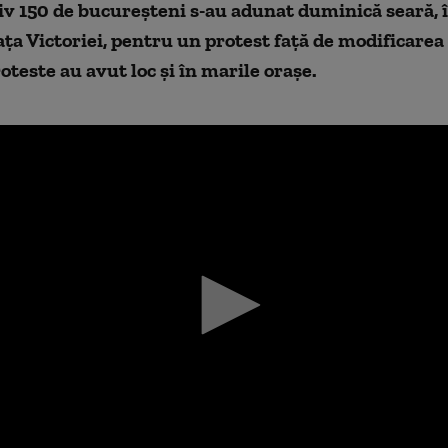
 150 de bucureșteni s-au adunat duminică seară, în
iața Victoriei, pentru un protest față de modificarea 
roteste au avut loc şi în marile oraşe.