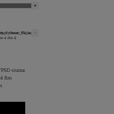
,
ă "PSD ciuma
să fim
n