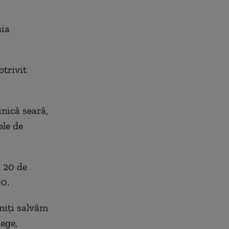
sia
otrivit
nică seară,
ele de
a 20 de
00.
niți salvăm
lege,