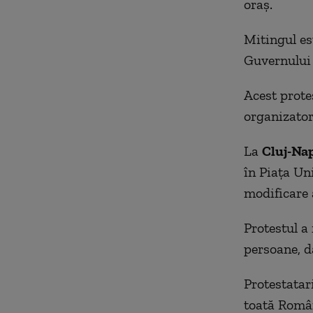
oraș.
Mitingul es
Guvernului 
Acest prote
organizatori
La
Cluj-Na
în Piața Uni
modificare a
Protestul a
persoane, d
Protestatar
toată Români