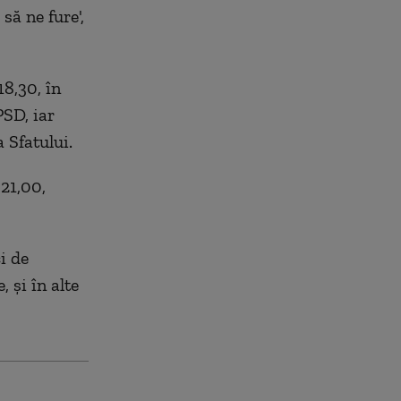
să ne fure',
18,30, în
PSD, iar
 Sfatului.
-21,00,
i de
 și în alte