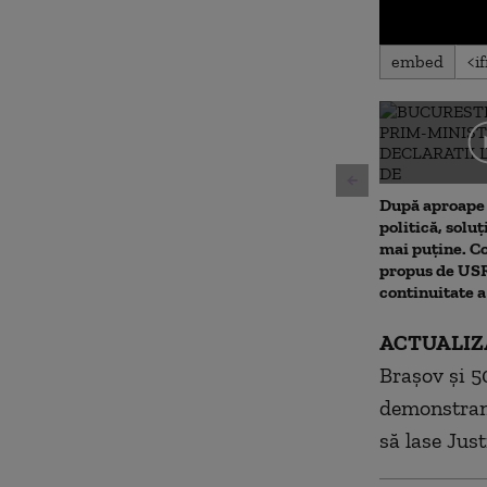
0
embed
seconds
of
0
seconds
Volu
90%
După aproape 
politică, soluț
mai puține. 
propus de USR.
continuitate 
ACTUALIZA
Braşov şi 5
demonstranţi
să lase Just