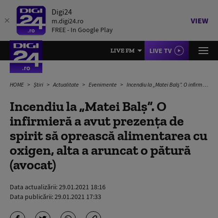
Digi24
VIEW
m.digi24.ro
FREE - In Google Play
LIVE TV
LIVE FM
HOME
Știri
Actualitate
Evenimente
Incendiu la „Matei Balș”. O infirmieră a avut prezența de spirit să oprească alimentarea cu oxigen, alta a aruncat o pătură (avocat)
Incendiu la „Matei Balș”. O
infirmieră a avut prezența de
spirit să oprească alimentarea cu
oxigen, alta a aruncat o pătură
(avocat)
Data actualizării:
29.01.2021 18:16
Data publicării:
29.01.2021 17:33