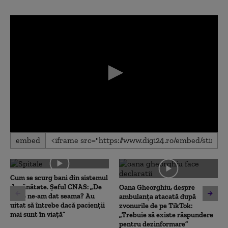
0
embed
seconds
of
0
seconds
Cum se scurg bani din sistemul
de sănătate. Șeful CNAS: „De
Oana Gheorghiu, despre
unde ne-am dat seama? Au
ambulanța atacată după
uitat să întrebe dacă pacienții
zvonurile de pe TikTok:
mai sunt în viață”
„Trebuie să existe răspundere
pentru dezinformare”