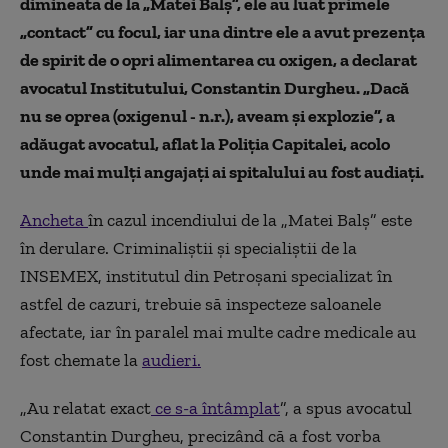
dimineata de la „Matei Balș”, ele au luat primele
„contact” cu focul, iar una dintre ele a avut prezența
de spirit de o opri alimentarea cu oxigen, a declarat
avocatul Institutului, Constantin Durgheu. „Dacă
nu se oprea (oxigenul - n.r.), aveam și explozie”, a
adăugat avocatul, aflat la Poliția Capitalei, acolo
unde mai mulți angajați ai spitalului au fost audiați.
Ancheta
în cazul incendiului de la „Matei Balș” este
în derulare. Criminaliștii și specialiștii de la
INSEMEX, institutul din Petroșani specializat în
astfel de cazuri, trebuie să inspecteze saloanele
afectate, iar în paralel mai multe cadre medicale au
fost chemate la
audieri.
„Au relatat exact
ce s-a întâmplat
”, a spus avocatul
Constantin Durgheu, precizând că a fost vorba