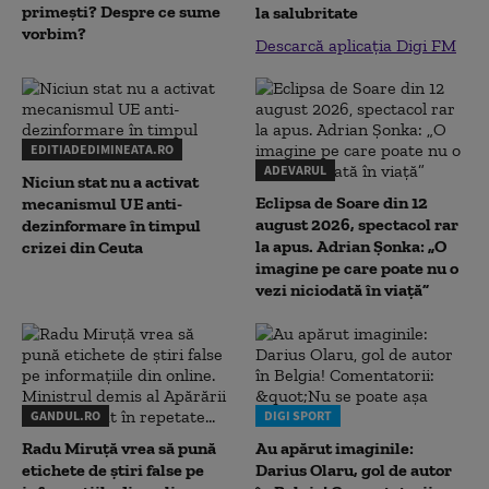
primești? Despre ce sume
la salubritate
vorbim?
Descarcă aplicația Digi FM
EDITIADEDIMINEATA.RO
ADEVARUL
Niciun stat nu a activat
Eclipsa de Soare din 12
mecanismul UE anti-
august 2026, spectacol rar
dezinformare în timpul
la apus. Adrian Șonka: „O
crizei din Ceuta
imagine pe care poate nu o
vezi niciodată în viață”
GANDUL.RO
DIGI SPORT
Radu Miruţă vrea să pună
Au apărut imaginile:
etichete de știri false pe
Darius Olaru, gol de autor