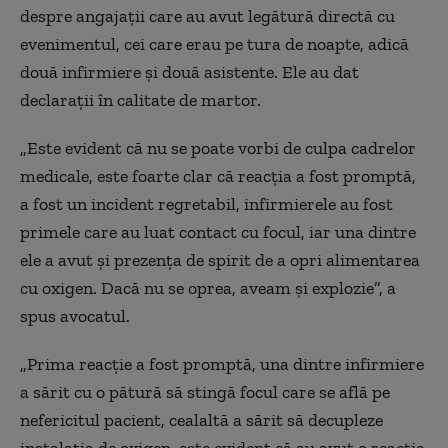
despre angajații care au avut legătură directă cu
evenimentul, cei care erau pe tura de noapte, adică
două infirmiere și două asistente. Ele a
u dat
declarații în calitate de martor.
„Este evident că nu se poate vorbi de culpa cadrelor
medicale, este foarte clar că reacția a fost promptă,
a fost un incident regretabil, infirmierele au fost
primele care au luat contact cu focul, iar una dintre
ele a avut și prezența de spirit de a opri alimentarea
cu oxigen. Dacă nu se oprea, aveam și explozie”, a
spus avocatul.
„Prima
reacț
ie
a fost promptă, una dintre infirmiere
a
sărit
cu o pătură să stingă focul care se află pe
nefericitul pacient, cealaltă a sărit să decupleze