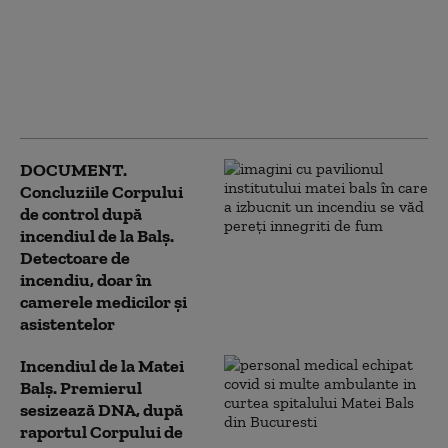
incendiul de la
Institutul Matei Balș
din Capitală, din 2021,
când au murit 26 de
pacienți
DOCUMENT.
Concluziile Corpului
de control după
incendiul de la Balș.
Detectoare de
incendiu, doar în
camerele medicilor și
asistentelor
Incendiul de la Matei
Balș. Premierul
sesizează DNA, după
raportul Corpului de