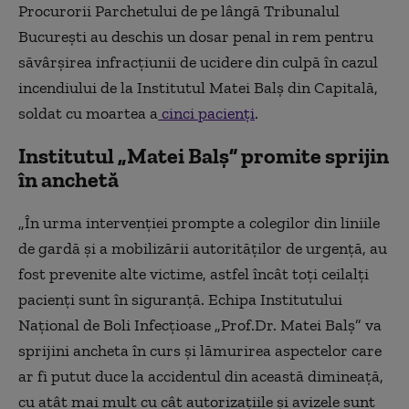
Procurorii Parchetului de pe lângă Tribunalul
Bucureşti au deschis un dosar penal in rem pentru
săvârşirea infracţiunii de ucidere din culpă în cazul
incendiului de la Institutul Matei Balş din Capitală,
soldat cu moartea a
cinci pacienţi
.
Institutul „Matei Balș” promite sprijin
în anchetă
„În urma intervenției prompte a colegilor din liniile
de gardă și a mobilizării autorităților de urgență, au
fost prevenite alte victime, astfel încât toți ceilalți
pacienți sunt în siguranță. Echipa Institutului
Național de Boli Infecțioase „Prof.Dr. Matei Balș” va
sprijini ancheta în curs și lămurirea aspectelor care
ar fi putut duce la accidentul din această dimineață,
cu atât mai mult cu cât autorizațiile și avizele sunt