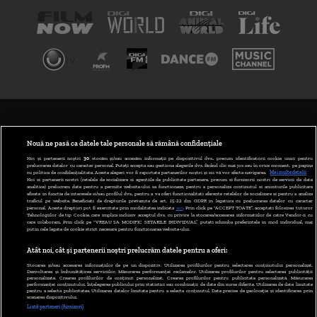
TERMENI ȘI CONDIȚII
POLITICA DE CONFIDENȚIALITATE
Nouă ne pasă ca datele tale personale să rămână confidențiale
Noi și partenerii noștri
30
stocăm și/sau accesăm informații pe dispozitivul dvs., precum identificatorii cookie unici pentru
prelucrarea datelor cu caracter personal. Puteți accepta sau gestiona alegerile dvs. făcând clic mai jos sau în orice moment, pe pagina
ABONARE DIGI TV
cu politica de confidențialitate. Aceste alegeri vor fi raportate partenerilor noștri și nu vă vor afecta navigarea.
Mai multe detalii
Noi si partenerii nostri (retelele de socializare si agentiile de publicitate partenere, precum si furnizorii nostri de servicii de date
analitice) prelucram date pentru a permite website-ului sa functioneze, pentru a personaliza continutul si anunturile publicitare
GESTIONAȚI PREFERINȚELE
afisate in functie de interesele si/sau profilul dvs., pentru a va oferi functionalitati aferente retelelor de socializare si pentru a analiza
traficul pe website. Beneficiati de drepturile prevazute de art. 15-22 din GDPR in legatura cu prelucrarea datelor cu caracter
personal. Aceste drepturi pot fi exercitate prin modalitatea indicata
aici
. Prin click pe “ACCEPT TOATE”, acceptati folosirea tuturor
CODUL DIGI24
Tehnologiilor de tip Cookie, care implica inclusiv acceptul dvs. cu privire la stocarea/accesarea informatiilor de catre Vendor-ii cu
care colaboram. Prin click pe “VREAU SA MODIFIC SETARILE INDIVIDUAL” puteti schimba preferintele in mod individual, mai
putin cele legate de cookie strict necesare pentru functionarea website-ului.
CAMERE WEB
Atât noi, cât și partenerii noștri prelucrăm datele pentru a oferi:
CONTACT/INFO
Stocarea și/sau accesarea informațiilor de pe un dispozitiv. Utilizarea profilurilor pentru selectarea conținutului personalizat.
Dezvoltarea și îmbunătățirea serviciilor. Măsurarea performanței reclamelor. Utilizarea profilurilor pentru selectarea publicității
personalizate. Crearea profilurilor de conținut personalizat. Crearea profilurilor pentru publicitate personalizată. Măsurarea
performanței conținutului. Înțelegerea publicului prin statistici sau combinații de date din surse diferite. Utilizarea de date limitate
pentru a selecta publicitatea. Utilizarea datelor limitate pentru a selecta conținutul. Date precise de geolocație și identificarea prin
VERSIUNE DESKTOP
scanarea dispozitivului.
Listă parteneri (furnizori)