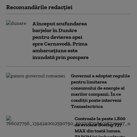
Recomandările redacţiei
A început scufundarea
barjelor în Dunăre
pentru devierea apei
spre Cernavodă. Prima
ambarcațiune este
inundată prin pompare
Guvernul a adoptat regulile
pentru limitarea
consumului de energie al
marilor companii. În ce
condiții poate interveni
Transelectrica
Controale la peste 1.800
de avioane Boeing 737
MAX din toată lumea.
TAROM își îmbogățește