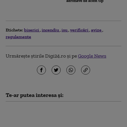
aeronave de acest tip
Etichete:
biserici
incendiu
isu
verificări
avize
regulamente
Urmărește știrile Digi24.ro și pe
Google News
Te-ar putea interesa și:
Amendă de 2500 de lei
pentru o persoană care
a lăsat grătarul