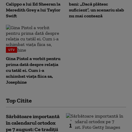
Calippo a lui Ed Sheeran la
bani: „Dacă plătesc
Meredith Grey a lui Taylor
suficient”, un scenariu slab
Swift
nu mai contează
UTV
Gina Pistol a vorbit pentru
prima dată despre relația
cu tatăl ei. Cum i-a
schimbat viața fiica sa,
Josephine
Top Citite
Sărbătoare importantă
în calendarul ortodox
1
pe 7 august: Ce tradiții