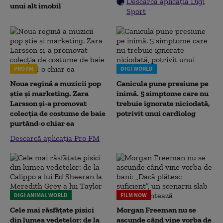
Descarcă aplicația Digi
unui alt imobil
Sport
PRO FM
DIGI WORLD
Noua regină a muzicii pop
Canicula pune presiune pe
știe și marketing. Zara
inimă. 5 simptome care nu
Larsson și-a promovat
trebuie ignorate niciodată,
colecția de costume de baie
potrivit unui cardiolog
purtând-o chiar ea
Descarcă aplicația Pro FM
DIGI ANIMAL WORLD
FILM NOW
Cele mai răsfățate pisici
Morgan Freeman nu se
din lumea vedetelor: de la
ascunde când vine vorba de