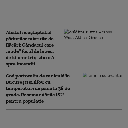
nesupravegheat, iar
focul a provocat un
incendiu de vegetaţie
Aliatul neașteptat al
pădurilor mistuite de
flăcări: Gândacul care
„aude” focul de la zeci
de kilometri și zboară
spre incendii
Cod portocaliu de caniculă în
București și Ilfov, cu
temperaturi de până la 38 de
grade. Recomandările ISU
pentru populație
Explozie și incendiu la un salon de
înfrumusețare din Iași. Pompierii