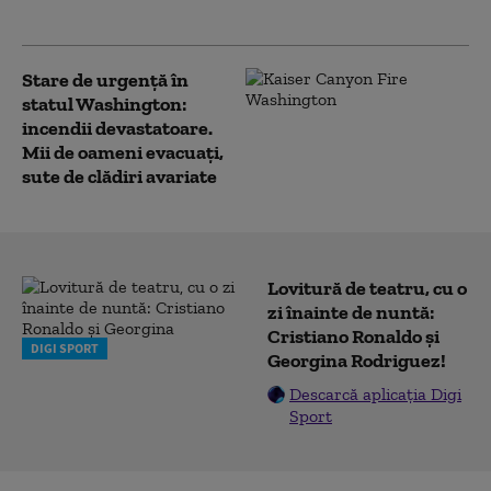
spun că focul a fost pus intenționat
Stare de urgență în
statul Washington:
incendii devastatoare.
Mii de oameni evacuați,
sute de clădiri avariate
Lovitură de teatru, cu o
zi înainte de nuntă:
Cristiano Ronaldo și
DIGI SPORT
Georgina Rodriguez!
Descarcă aplicația Digi
Sport