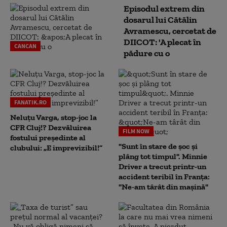
Episodul extrem din
dosarul lui Cătălin
Avramescu, cercetat de
DIICOT: 'A plecat în
CANCAN
pădure cu o
FANATIK.RO
Neluțu Varga, stop-joc la
CFR Cluj!? Dezvăluirea
FILM NOW
fostului președinte al
"Sunt în stare de șoc și
clubului: „E imprevizibil!”
plâng tot timpul". Minnie
Driver a trecut printr-un
accident teribil în Franța:
"Ne-am târât din mașină"