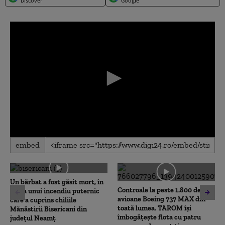
Discover
Google
0
embed
seconds
of
0
seconds
Un bărbat a fost găsit mort, în
Controale la peste 1.800 de
urma unui incendiu puternic
avioane Boeing 737 MAX din
care a cuprins chiliile
toată lumea. TAROM își
Mănăstirii Bisericani din
îmbogățește flota cu patru
județul Neamț