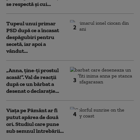
se respectă și cui...
Tupeul unui primar
2
PSD după ce a încasat
despăgubiri pentru
secetă, iar apoi a
vândut...
„Anna, ţine-ţi prostul
acasă!”. Val de reacții
3
după ce un bărbat a
desenat o declarație...
Viața pe Pământ ar fi
4
putut apărea de două
ori. Studiul care pune
sub semnul întrebării...