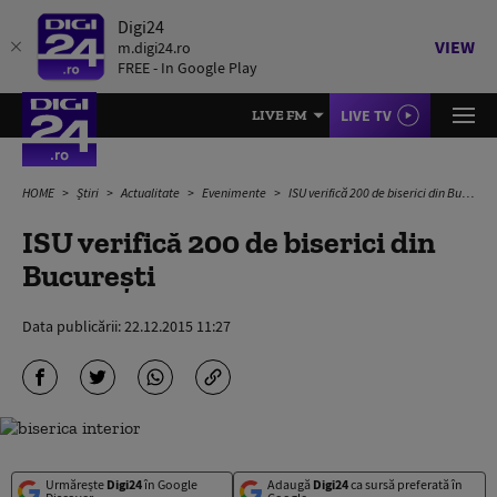
Digi24
VIEW
m.digi24.ro
FREE - In Google Play
LIVE TV
LIVE FM
HOME
Știri
Actualitate
Evenimente
ISU verifică 200 de biserici din București
ISU verifică 200 de biserici din
București
Data publicării:
22.12.2015 11:27
Urmărește
Digi24
în Google
Adaugă
Digi24
ca sursă preferată în