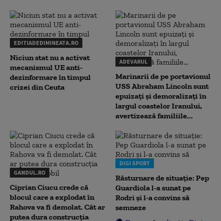
EDITIADEDIMINEATA.RO
Niciun stat nu a activat
ADEVARUL
mecanismul UE anti-
Marinarii de pe portavionul
dezinformare în timpul
USS Abraham Lincoln sunt
crizei din Ceuta
epuizați și demoralizați în
largul coastelor Iranului,
avertizează familiile...
DIGI SPORT
GANDUL.RO
Răsturnare de situație: Pep
Ciprian Ciucu crede că
Guardiola l-a sunat pe
blocul care a explodat în
Rodri și l-a convins să
Rahova va fi demolat. Cât ar
semneze
putea dura construcția