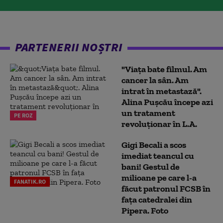
PARTENERII NOȘTRI
"Viața bate filmul. Am
cancer la sân. Am
intrat în metastază".
Alina Pușcău începe azi
un tratament
PE ROZ
revoluționar în L.A.
Gigi Becali a scos
imediat teancul cu
bani! Gestul de
milioane pe care l-a
FANATIK.RO
făcut patronul FCSB în
fața catedralei din
Pipera. Foto