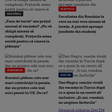
PLAYTECH
ADEVĂRUL
Facultatea din România la
„Taxa de turist” sau prețul
care nu mai vrea nimeni să
normal al vacanței? „Nu vă
înveţe. A pierdut aproape
obligă nimeni să
jumătate din studenţi
cumpărați. Prețurile astea
există pentru că cineva le
plătește”
NEWSWEEK
DIGI FM
Românii plătesc cele mai
Dan Negru, reacție virală
mari contribuții la pensie,
din vacanța în Turcia după
dar au printre cele mai
ce a ajuns la un resort all
mici pensii în UE. De ce?
inclusive: „Și noi, românii,
ne umplem farfuriile”
Descarcă aplicația Digi FM