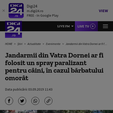
Digi24
VIEW
m.digi24.ro
FREE - In Google Play
LIVE TV
LIVE FM
HOME
Știri
Actualitate
Evenimente
Jandarmii din Vatra Dornei ar fi folosit un spray paralizant pentru câini, în cazul bărbatului omorât
Jandarmii din Vatra Dornei ar fi
folosit un spray paralizant
pentru câini, în cazul bărbatului
omorât
Data publicării:
03.09.2019 11:43