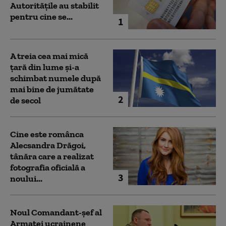
Autoritățile au stabilit
pentru cine se...
1
A treia cea mai mică
țară din lume și-a
schimbat numele după
mai bine de jumătate
2
de secol
Cine este românca
Alecsandra Drăgoi,
tânăra care a realizat
fotografia oficială a
3
noului...
Noul Comandant-șef al
Armatei ucrainene