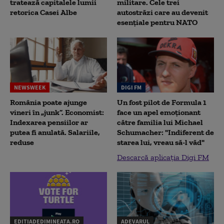
tratează capitalele lumii
militare. Cele trei
retorica Casei Albe
autostrăzi care au devenit
esențiale pentru NATO
NEWSWEEK
DIGI FM
România poate ajunge
Un fost pilot de Formula 1
vineri în „junk”. Economist:
face un apel emoționant
Indexarea pensiilor ar
către familia lui Michael
putea fi anulată. Salariile,
Schumacher: "Indiferent de
reduse
starea lui, vreau să-l văd"
Descarcă aplicația Digi FM
EDITIADEDIMINEATA.RO
ADEVARUL