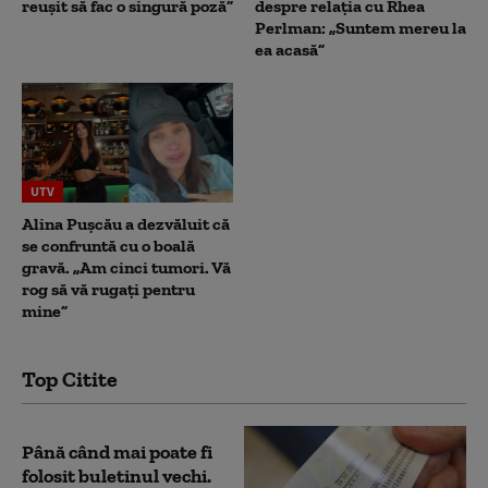
reușit să fac o singură poză”
despre relația cu Rhea
Perlman: „Suntem mereu la
ea acasă”
UTV
Alina Pușcău a dezvăluit că
se confruntă cu o boală
gravă. „Am cinci tumori. Vă
rog să vă rugați pentru
mine”
Top Citite
Până când mai poate fi
folosit buletinul vechi.