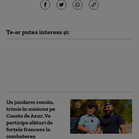
Te-ar putea interesa și:
Amenzi de peste 2.000
lei după incidentele de
la protestul oierilor.
Jandarmeria: Au fost
aruncate obiecte și s-a
incitat la violență
Un jandarm român,
trimis în misiune pe
Coasta de Azur. Va
participa alături de
forțele franceze la
combaterea