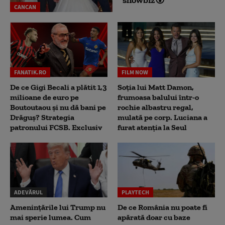
CANCAN
FANATIK.RO
FILM NOW
De ce Gigi Becali a plătit 1,3
Soția lui Matt Damon,
milioane de euro pe
frumoasa balului într-o
Boutoutaou și nu dă bani pe
rochie albastru regal,
Drăguș? Strategia
mulată pe corp. Luciana a
patronului FCSB. Exclusiv
furat atenția la Seul
ADEVĂRUL
PLAYTECH
Amenințările lui Trump nu
De ce România nu poate fi
mai sperie lumea. Cum
apărată doar cu baze