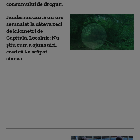
consumului de droguri
Jandarmii caută un urs
semnalat la câteva zeci
de kilometri de
Capitală. Localnic: Nu
știu cum a ajuns aici,
cred că l-a scăpat
cineva
Nu mai puțin de 37 de
turişti polonezi,
coborâţi de pe munte
sub escorta
jandarmilor, după
întâlnirea cu o ursoaică
şi puiul ei