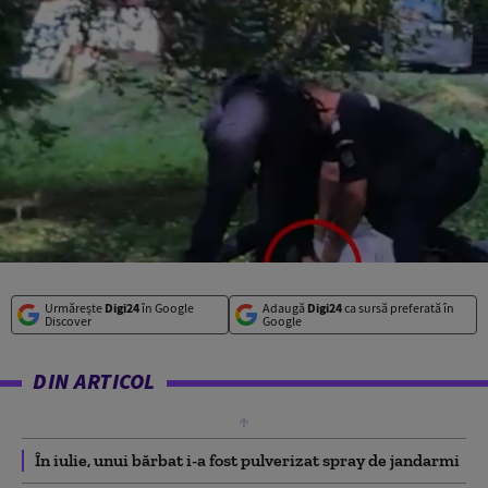
Urmărește
Digi24
în Google
Adaugă
Digi24
ca sursă preferată în
Discover
Google
DIN ARTICOL
În iulie, unui bărbat i-a fost pulverizat spray de jandarmi