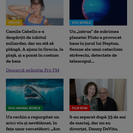
PRO FM
DIGI WORLD
Camila Cabello s-a
Un „intrus” de mărimea
despărțit de iubitul
planetei Pluto a provocat
miliardar, dar nu stă să
haos în jurul lui Neptun.
plângă. A ajuns în Grecia, la
Semne ale unui cataclism
plajă, și a pozat în costum
străvechi, detectate de
de baie
telescopul...
Descarcă aplicația Pro FM
DIGI ANIMAL WORLD
FILM NOW
Un rechin a regurgitat un
S-au separat după 35 de ani
arici viu și nevătămat, în
de mariaj, dar nu au
fața unor cercetători: „Am
divorțat. Danny DeVito,