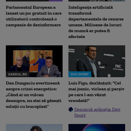
Parlamentul European a
Inteligența artificială
lansat un joc gratuit în care
transformă
utilizatorii controlează o
departamentele de resurse
campanie de dezinformare
umane. Milioane de locuri
de muncă ar putea fi
afectate
GANDUL.RO
DIGI SPORT
Dan Dungaciu avertizează
Luis Figo, dezlănțuit: "Cel
asupra crizei energetice:
mai josnic, viclean și parșiv
„Când ai un vulcan
pe care l-am văzut
deasupra, nu stai să găsești
vreodată!"
soluții cu leucoplast”
Descarcă aplicația Digi
Sport