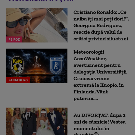
Cristiano Ronaldo: „Ce
naiba îți mai poți dori?”.
Georgina Rodriguez,
reacție după valul de
critici privind silueta ei
PE ROZ
Meteorologii
AccuWeather,
avertisment pentru
delegația Universității
Craiova: vreme
FANATIK.RO
extremă la Kuopio, în
Finlanda. Vânt
puternic...
Au DIVORȚAT, după 2
ani de căsnicie! Vestea
momentului în
showbiz😮