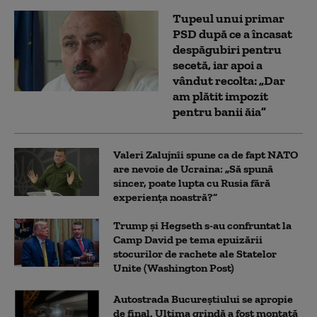
Tupeul unui primar
PSD după ce a încasat
despăgubiri pentru
secetă, iar apoi a
vândut recolta: „Dar
am plătit impozit
pentru banii ăia”
Valeri Zalujnîi spune ca de fapt NATO
are nevoie de Ucraina: „Să spună
sincer, poate lupta cu Rusia fără
experiența noastră?”
Trump şi Hegseth s-au confruntat la
Camp David pe tema epuizării
stocurilor de rachete ale Statelor
Unite (Washington Post)
Autostrada Bucureștiului se apropie
de final. Ultima grindă a fost montată