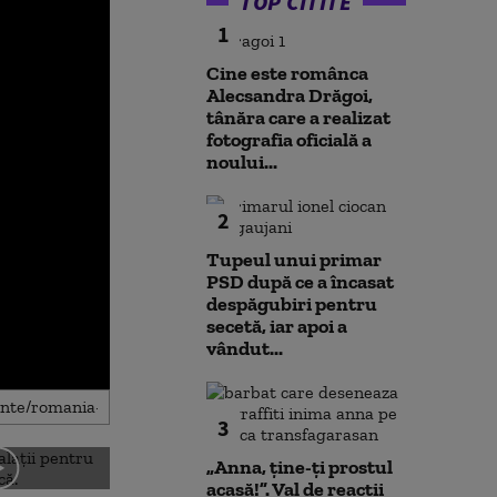
TOP CITITE
1
Cine este românca
Alecsandra Drăgoi,
tânăra care a realizat
fotografia oficială a
noului...
2
Tupeul unui primar
PSD după ce a încasat
despăgubiri pentru
secetă, iar apoi a
vândut...
3
„Anna, ţine-ţi prostul
acasă!”. Val de reacții
Noi verificări pe aeroportul
Societatea de 