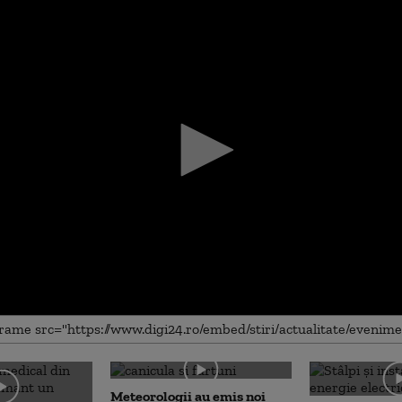
me
Meteorologii au emis noi