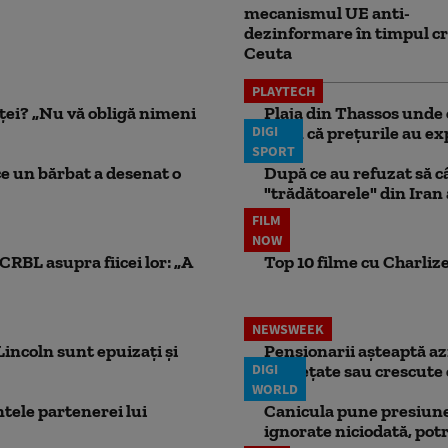
mecanismul UE anti-
dezinformare în timpul cr
Ceuta
PLAYTECH
nței? „Nu vă obligă nimeni
Plaja din Thassos unde 
DIGI
spun că prețurile au exp
SPORT
ce un bărbat a desenat o
După ce au refuzat să câ
"trădătoarele" din Iran
FILM
NOW
CRBL asupra fiicei lor: „A
Top 10 filme cu Charlize
NEWSWEEK
incoln sunt epuizați și
Pensionarii așteaptă azi
DIGI
înghețate sau crescute 
WORLD
ele partenerei lui
Canicula pune presiune
ignorate niciodată, potr