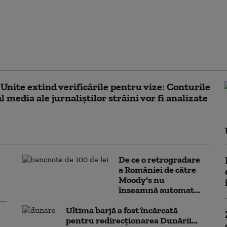
pun noi sancţiuni
iva Cubei. Marco
„Nu vom tolera
uni ostile la uşa
ă”
 Unite extind verificările pentru vize: Conturile
l media ale jurnaliștilor străini vor fi analizate
De ce o retrogradare
a României de către
Moody's nu
înseamnă automat...
Ultima barjă a fost încărcată
pentru redirecționarea Dunării...