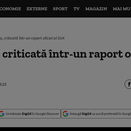
CONOMIE
EXTERNE
SPORT
TV
MAGAZIN
MAI MU
 criticată într-un raport oficial al SUA
criticată într-un raport of
3:25
Urmărește
Digi24
în Google Discover
Adaugă
Digi24
ca sursă preferată în Googl