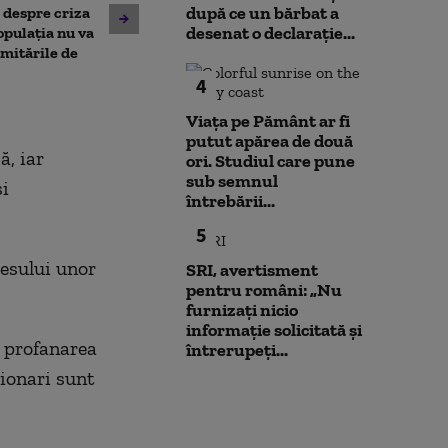
după ce un bărbat a
, despre criza
din Leipzig: sute de polițiști
București și-a 
desenat o declarație...
opulația nu va
caută o a doua dronă.
insolvența
limitările de
Varianta exclusă de
anchetatori
4
Viața pe Pământ ar fi
putut apărea de două
ă, iar
ori. Studiul care pune
sub semnul
şi
întrebării...
5
cesului unor
SRI, avertisment
pentru români: „Nu
furnizați nicio
informație solicitată și
, profanarea
întrerupeți...
ionari sunt