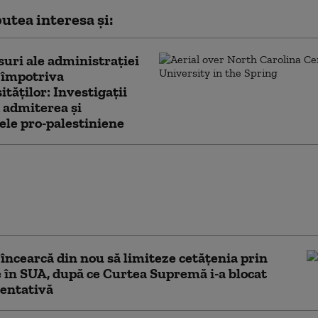
utea interesa și:
uri ale administrației
împotriva
ităților: Investigații
 admiterea și
ele pro-palestiniene
ile secrete americane
ează că Putin ar putea
 țară NATO încă din
ă toamnă (WSJ)
ncearcă din nou să limiteze cetățenia prin
 în SUA, după ce Curtea Supremă i-a blocat
entativă