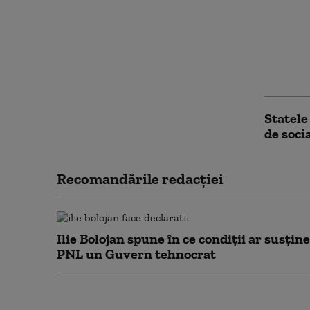
SUA im
împotr
Rubio: 
operaţi
noastr
Statele
de socia
Recomandările redacţiei
Ilie Bolojan spune în ce condiții ar susține
PNL un Guvern tehnocrat