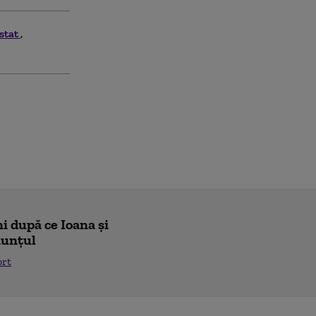
stat
i după ce Ioana și
nunțul
ort