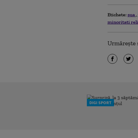
Etichete:
sua
minoritati rel
Urmărește ș
DIGI SPORT