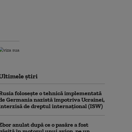
Ultimele știri
Rusia folosește o tehnică implementată
de Germania nazistă împotriva Ucrainei,
interzisă de dreptul internațional (ISW)
Zbor anulat după ce o pasăre a fost
găsită în motorul unui avion, pe un