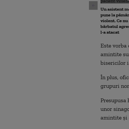
Un asistent m
pune la pămân
violent. Ce nu 
bărbatul agre
l-a atacat
Este vorba d
amintite sun
bisericilor
În plus, of
grupuri non
Presupusa hă
unor sinago
amintite şi