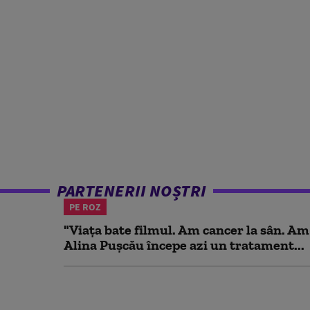
PARTENERII NOȘTRI
PE ROZ
"Viața bate filmul. Am cancer la sân. Am
Alina Pușcău începe azi un tratament...