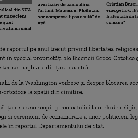
Cristian Bușoi
avertizări de caniculă și
edical din SUA
energetică: „P
furtuni. Mateescu: Ploile „nu
t un pacient
fi afectată de 
vor compensa lipsa acută” de
a știut
consum”
apă
siv atunci când
e raportul pe anul trecut privind libertatea religioas
t în special proprietăţi ale Bisericii Greco-Catolice 
 istorice maghiare din ţara noastră.
icialii de la Washington vorbesc şi despre blocarea ac
-ortodoxe la spaţii din cimitire.
rţuire a unor copii greco-catolici la orele de religie
gi şi ceremonii de comemorare a unor politicieni leg
 ele în raportul Departamentului de Stat.