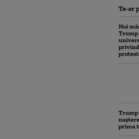
Te-ar p
Noi măs
Trump 
univers
privind
protest
Servici
avertiz
ataca o
aceast
Trump î
naștere
prima t