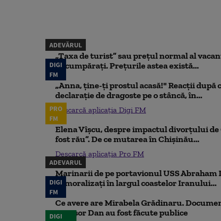
ADEVĂRUL
„Taxa de turist” sau prețul normal al vaca
DIGI
să cumpărați. Prețurile astea există...
FM
„Anna, ţine-ţi prostul acasă!" Reacţii după 
declaraţie de dragoste pe o stâncă, în...
PRO
Descarcă aplicația Digi FM
FM
Elena Vîșcu, despre impactul divorțului de 
fost rău”. De ce mutarea în Chișinău...
Descarcă aplicația Pro FM
ADEVARUL
Marinarii de pe portavionul USS Abraham L
DIGI
demoralizați în largul coastelor Iranului...
FM
Ce avere are Mirabela Grădinaru. Document
Nicușor Dan au fost făcute publice
DIGI