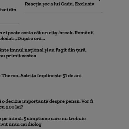
Reacția șoc a lui Cadu. Exclusiv
izei din
o zi poate costa cât un city-break. Românii
lodat: „După o oră...
nte imnul naţional şi au fugit din ţară,
 au primit vestea
 Theron. Actrița împlinește 51 de ani
 o decizie importantă despre pensii. Vor fi
cu 200 lei?
 pe inimă. 5 simptome care nu trebuie
ivit unui cardiolog