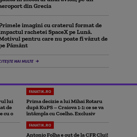
aeroport din Grecia
Primele imagini cu craterul format de
impactul rachetei SpaceX pe Lună.
Motivul pentru care nu poate fi văzut de
pe Pământ
CITEȘTE MAI MULTE
FANATIK.RO
ul lui
Prima decizie a lui Mihai Rotaru
at de
după KuPS – Craiova 1-1: ce se va
e cu o
întâmpla cu Coelho. Exclusiv
FANATIK.RO
Antonio Folha e out de la CFR Cluj!