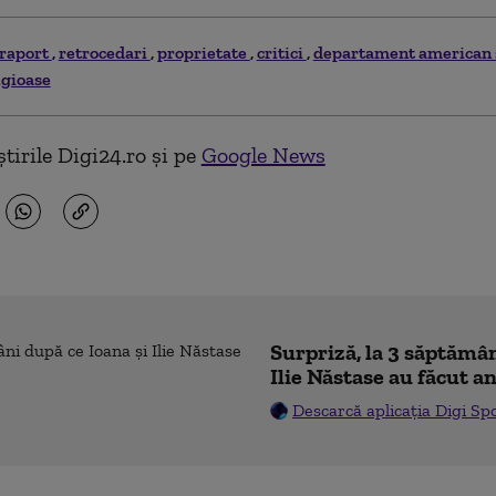
raport
retrocedari
proprietate
critici
departament american 
igioase
tirile Digi24.ro și pe
Google News
Surpriză, la 3 săptămân
Ilie Năstase au făcut a
Descarcă aplicația Digi Sp