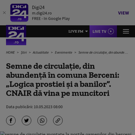
Digi24
VIEW
m.digi24.ro
FREE - In Google Play
LIVE TV
LIVE FM
HOME
Știri
Actualitate
Evenimente
Semne de circulație, din abundență în comuna Berceni: „Logica prostiei și a banilor”. CNAIR dă vina pe muncitori
Semne de circulație, din
abundență în comuna Berceni:
„Logica prostiei și a banilor”.
CNAIR dă vina pe muncitori
Data publicării:
10.05.2023 08:00