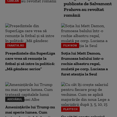
CANCAN
publicate de Salvamont
Prahova au revoltat
românii
FANATIK.RO
FILM NOW
Președintele din SuperLiga
Soția lui Matt Damon,
care vrea să renunțe la
frumoasa balului într-o
fotbal și să intre în politică:
rochie albastru regal,
„Mă gândesc serios”
mulată pe corp. Luciana a
furat atenția la Seul
ADEVĂRUL
Amenințările lui Trump nu
PLAYTECH
mai sperie lumea. Cum
Cu cât îți crește salariul