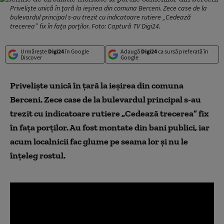
Priveliște unică în țară la ieșirea din comuna Berceni. Zece case de la
bulevardul principal s-au trezit cu indicatoare rutiere „Cedează
trecerea” fix în fața porților. Foto: Captură TV Digi24.
Urmărește
Digi24
în Google
Adaugă
Digi24
ca sursă preferată în
Discover
Google
Priveliște unică în țară la ieșirea din comuna
Berceni. Zece case de la bulevardul principal s-au
trezit cu indicatoare rutiere „Cedează trecerea” fix
în fața porților. Au fost montate din bani publici, iar
acum localnicii fac glume pe seama lor și nu le
înțeleg rostul.