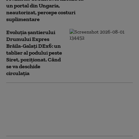
un portal din Ungaria,
neautorizat, percepe costuri
suplimentare
Evoluția șantierului
Drumului Expres
Brăila-Galați DEx6: un
tablier al podului peste
Siret, poziționat. Când
se va deschide
circulația
Autostrada A8 mai
întârzie. Trei contestații
pentru tronsonul 2 Târgu
Frumos-Leţcani.
Atribuirea contractului,
amânată pentru toamnă