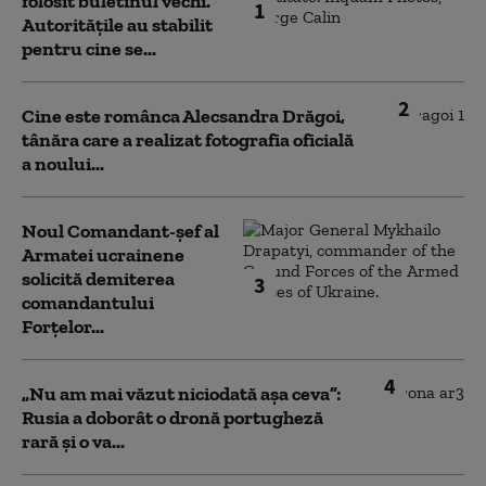
folosit buletinul vechi.
1
Autoritățile au stabilit
pentru cine se...
2
Cine este românca Alecsandra Drăgoi,
tânăra care a realizat fotografia oficială
a noului...
Noul Comandant-șef al
Armatei ucrainene
solicită demiterea
3
comandantului
Forțelor...
4
„Nu am mai văzut niciodată așa ceva”:
Rusia a doborât o dronă portugheză
rară și o va...