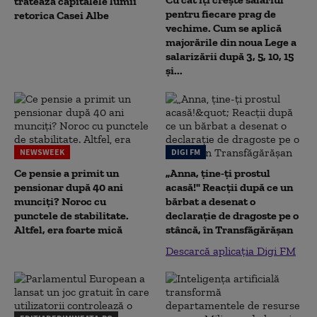
tratează capitalele lumii
pentru fiecare prag de
retorica Casei Albe
vechime. Cum se aplică
majorările din noua Lege a
salarizării după 3, 5, 10, 15
și...
NEWSWEEK
DIGI FM
Ce pensie a primit un
„Anna, ţine-ţi prostul
pensionar după 40 ani
acasă!" Reacţii după ce un
munciți? Noroc cu
bărbat a desenat o
punctele de stabilitate.
declaraţie de dragoste pe o
Altfel, era foarte mică
stâncă, în Transfăgărăşan
Descarcă aplicația Digi FM