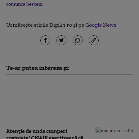
comunca berceni
Urmărește știrile Digi24.ro și pe
Google News
Te-ar putea interesa și:
Şerbănescu (CNAIR): Numărul
tinerilor morţi în accidente l-a
depăşit pe cel al deceselor
provocate de tuberculoză şi
droguri
Atenție de unde cumperi
rovinieta! CNAIR avertizează că