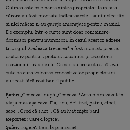
Culmea este că o parte dintre proprietățile în fața
cărora au fost montate indicatoarele... sunt nelocuite
și nici măcar n-au garaje amenajate pentru mașini.
De exemplu, într-o curte sunt doar containere-
dormitor pentru muncitori. În cazul acestor adrese,
triungiul „Cedează trecerea” a fost montat, practic,
exclusiv pentru... pietoni. Localnicii și trecătorii
ocazionali... râd de ele. Cred c-au crescut cu câteva
sute de euro valoarea respectivelor proprietăți și...
au tocat fără rost banul public.
Șofer:
„Cedează” după „Cedează”! Asta n-am văzut în
viața mea așa ceva! Da, unu, doi, trei, patru, cinci,
șase... Cred că sunt... Că au luat niște bani
Reporter:
Care-i logica?
Șofer:
Logica? Bani la primărie!