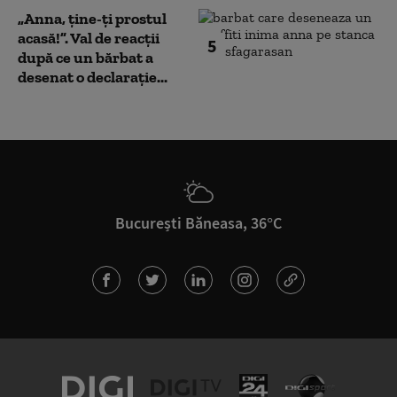
„Anna, ţine-ţi prostul
acasă!”. Val de reacții
5
după ce un bărbat a
desenat o declarație...
București Băneasa, 36°C