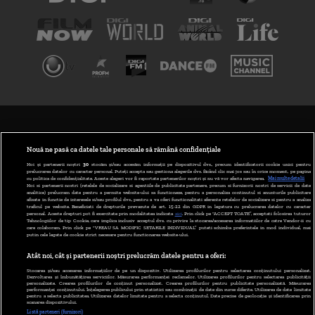
TERMENI ȘI CONDIȚII
POLITICA DE CONFIDENȚIALITATE
Nouă ne pasă ca datele tale personale să rămână confidențiale
Noi și partenerii noștri
30
stocăm și/sau accesăm informații pe dispozitivul dvs., precum identificatorii cookie unici pentru
prelucrarea datelor cu caracter personal. Puteți accepta sau gestiona alegerile dvs. făcând clic mai jos sau în orice moment, pe pagina
ABONARE DIGI TV
cu politica de confidențialitate. Aceste alegeri vor fi raportate partenerilor noștri și nu vă vor afecta navigarea.
Mai multe detalii
Noi si partenerii nostri (retelele de socializare si agentiile de publicitate partenere, precum si furnizorii nostri de servicii de date
analitice) prelucram date pentru a permite website-ului sa functioneze, pentru a personaliza continutul si anunturile publicitare
GESTIONAȚI PREFERINȚELE
afisate in functie de interesele si/sau profilul dvs., pentru a va oferi functionalitati aferente retelelor de socializare si pentru a analiza
traficul pe website. Beneficiati de drepturile prevazute de art. 15-22 din GDPR in legatura cu prelucrarea datelor cu caracter
personal. Aceste drepturi pot fi exercitate prin modalitatea indicata
aici
. Prin click pe “ACCEPT TOATE”, acceptati folosirea tuturor
CODUL DIGI24
Tehnologiilor de tip Cookie, care implica inclusiv acceptul dvs. cu privire la stocarea/accesarea informatiilor de catre Vendor-ii cu
care colaboram. Prin click pe “VREAU SA MODIFIC SETARILE INDIVIDUAL” puteti schimba preferintele in mod individual, mai
putin cele legate de cookie strict necesare pentru functionarea website-ului.
CAMERE WEB
Atât noi, cât și partenerii noștri prelucrăm datele pentru a oferi:
CONTACT/INFO
Stocarea și/sau accesarea informațiilor de pe un dispozitiv. Utilizarea profilurilor pentru selectarea conținutului personalizat.
Dezvoltarea și îmbunătățirea serviciilor. Măsurarea performanței reclamelor. Utilizarea profilurilor pentru selectarea publicității
personalizate. Crearea profilurilor de conținut personalizat. Crearea profilurilor pentru publicitate personalizată. Măsurarea
performanței conținutului. Înțelegerea publicului prin statistici sau combinații de date din surse diferite. Utilizarea de date limitate
pentru a selecta publicitatea. Utilizarea datelor limitate pentru a selecta conținutul. Date precise de geolocație și identificarea prin
VERSIUNE DESKTOP
scanarea dispozitivului.
Listă parteneri (furnizori)