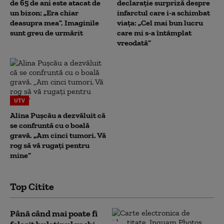
de 65 de ani este atacat de
declarație surpriză despre
un bizon: „Era chiar
infarctul care i-a schimbat
deasupra mea”. Imaginile
viața: „Cel mai bun lucru
sunt greu de urmărit
care mi s-a întâmplat
vreodată”
UTV
Alina Pușcău a dezvăluit că
se confruntă cu o boală
gravă. „Am cinci tumori. Vă
rog să vă rugați pentru
mine”
Top Citite
Până când mai poate fi