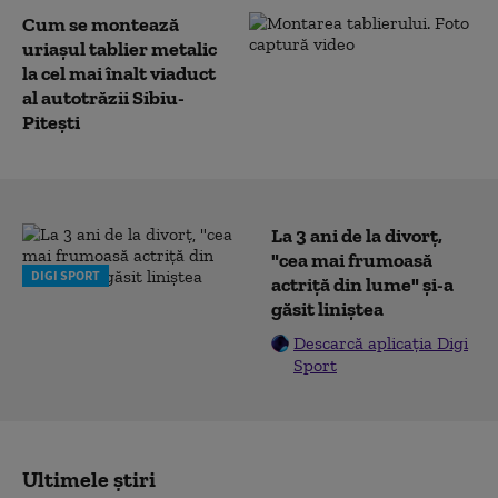
Cum se montează
uriașul tablier metalic
la cel mai înalt viaduct
al autotrăzii Sibiu-
Pitești
La 3 ani de la divorț,
"cea mai frumoasă
DIGI SPORT
actriță din lume" și-a
găsit liniștea
Descarcă aplicația Digi
Sport
Ultimele știri