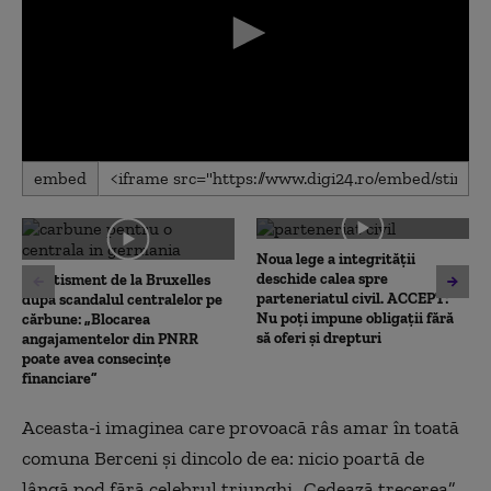
0
embed
seconds
of
0
seconds
Noua lege a integrității
deschide calea spre
Avertisment de la Bruxelles
parteneriatul civil. ACCEPT:
după scandalul centralelor pe
Nu poți impune obligații fără
cărbune: „Blocarea
să oferi și drepturi
angajamentelor din PNRR
poate avea consecințe
financiare”
Aceasta-i imaginea care provoacă râs amar în toată
comuna Berceni și dincolo de ea: nicio poartă de
lângă pod fără celebrul triunghi „Cedează trecerea”.