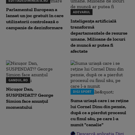
EDITIADEDIMINEATA.RO
Parlamentul European a
ADEVARUL
lansat un joc gratuit în care
Inteligența artificială
utilizatorii controlează o
transformă
campanie de dezinformare
departamentele de resurse
umane. Milioane de locuri
de muncă ar putea fi
afectate
GANDUL.RO
Nicușor Dan,
DIGI SPORT
SUSPENDAT!? George
Suma uriașă care i se reține
Simion face anunțul
lui Cornel Dinu din pensie,
momentului
după ce a pierdut procesul
cu finul său, pe care l-a
numit "canalie"
Descarcă aplicația Digi