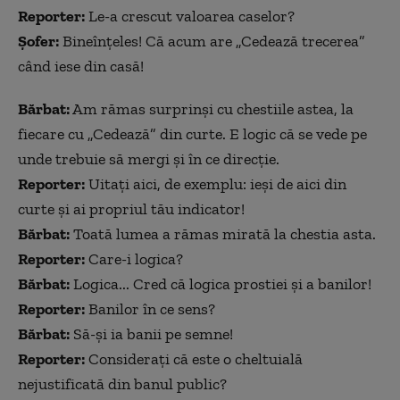
Reporter:
Le-a crescut valoarea caselor?
Șofer:
Bineînțeles! Că acum are „Cedează trecerea”
când iese din casă!
Bărbat:
Am rămas surprinși cu chestiile astea, la
fiecare cu „Cedează” din curte. E logic că se vede pe
unde trebuie să mergi și în ce direcție.
Reporter:
Uitați aici, de exemplu: ieși de aici din
curte și ai propriul tău indicator!
Bărbat:
Toată lumea a rămas mirată la chestia asta.
Reporter:
Care-i logica?
Bărbat:
Logica... Cred că logica prostiei și a banilor!
Reporter:
Banilor în ce sens?
Bărbat:
Să-și ia banii pe semne!
Reporter:
Considerați că este o cheltuială
nejustificată din banul public?