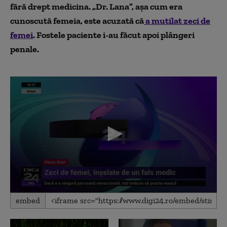
fără drept medicina. „Dr. Lana”, așa cum era
cunoscută femeia, este acuzată că
a mutilat zeci de
femei
. Fostele paciente i-au făcut apoi plângeri
penale.
0
embed
seconds
of
1