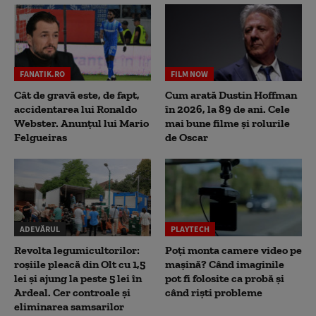
FANATIK.RO
FILM NOW
Cât de gravă este, de fapt,
Cum arată Dustin Hoffman
accidentarea lui Ronaldo
în 2026, la 89 de ani. Cele
Webster. Anunțul lui Mario
mai bune filme și rolurile
Felgueiras
de Oscar
ADEVĂRUL
PLAYTECH
Revolta legumicultorilor:
Poți monta camere video pe
roșiile pleacă din Olt cu 1,5
mașină? Când imaginile
lei și ajung la peste 5 lei în
pot fi folosite ca probă și
Ardeal. Cer controale și
când riști probleme
eliminarea samsarilor