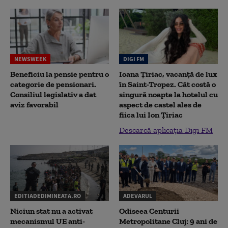
NEWSWEEK
DIGI FM
Beneficiu la pensie pentru o
Ioana Țiriac, vacanță de lux
categorie de pensionari.
în Saint-Tropez. Cât costă o
Consiliul legislativ a dat
singură noapte la hotelul cu
aviz favorabil
aspect de castel ales de
fiica lui Ion Țiriac
Descarcă aplicația Digi FM
EDITIADEDIMINEATA.RO
ADEVARUL
Niciun stat nu a activat
Odiseea Centurii
mecanismul UE anti-
Metropolitane Cluj: 9 ani de