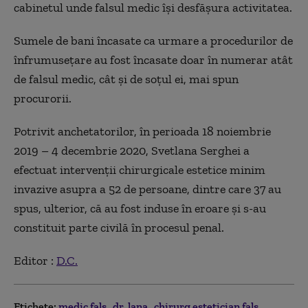
cabinetul unde falsul medic își desfășura activitatea.
Sumele de bani încasate ca urmare a procedurilor de
înfrumusețare au fost încasate doar în numerar atât
de falsul medic, cât și de soțul ei, mai spun
procurorii.
Potrivit anchetatorilor, în perioada 18 noiembrie
2019 – 4 decembrie 2020, Svetlana Serghei a
efectuat intervenții chirurgicale estetice minim
invazive asupra a 52 de persoane, dintre care 37 au
spus, ulterior, că au fost induse în eroare și s-au
constituit parte civilă în procesul penal.
Editor :
D.C.
Etichete:
medic fals
dr. lana
chirurg estetician fals