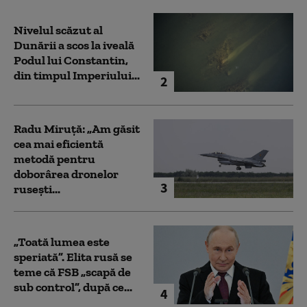
Nivelul scăzut al
Dunării a scos la iveală
Podul lui Constantin,
din timpul Imperiului...
2
Radu Miruță: „Am găsit
cea mai eficientă
metodă pentru
doborârea dronelor
3
rusești...
„Toată lumea este
speriată”. Elita rusă se
teme că FSB „scapă de
sub control”, după ce...
4