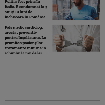
Politi a fost prins în
Italia. E condamnat la 3
ani și 10 luni de
închisoare în România
Fals medic cardiolog,
arestat preventiv
pentru înșelăciune. Le
promitea pacienților
tratamente minune în
schimbul a mii de lei
Stomatolog fals, prins
de poliție în București.
A făcut zeci de
intervenții medicale
fără drept de liberă
practică