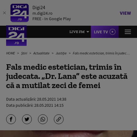
Digi24
VIEW
m.digi24.ro
FREE - In Google Play
LIVE TV
LIVE FM
HOME
Știri
Actualitate
Justiție
Fals medic estetician, trimis în judecata. „Dr. Lana” este acuzată că a mutilat zeci de femei
Fals medic estetician, trimis în
judecata. „Dr. Lana” este acuzată
că a mutilat zeci de femei
Data actualizării:
28.05.2021 14:38
Data publicării:
28.05.2021 14:15