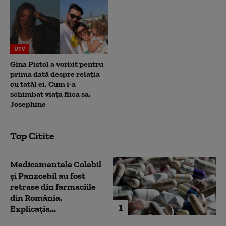
UTV
Gina Pistol a vorbit pentru
prima dată despre relația
cu tatăl ei. Cum i-a
schimbat viața fiica sa,
Josephine
Top Citite
Medicamentele Colebil
și Panzcebil au fost
retrase din farmaciile
din România.
1
Explicația...