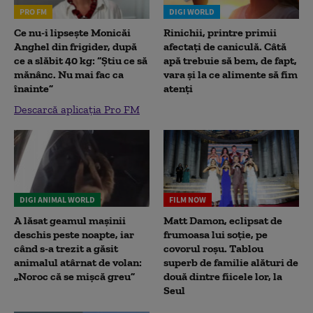
PRO FM
DIGI WORLD
Ce nu-i lipsește Monicăi
Rinichii, printre primii
Anghel din frigider, după
afectați de caniculă. Câtă
ce a slăbit 40 kg: “Știu ce să
apă trebuie să bem, de fapt,
mănânc. Nu mai fac ca
vara și la ce alimente să fim
înainte”
atenți
Descarcă aplicația Pro FM
DIGI ANIMAL WORLD
FILM NOW
A lăsat geamul mașinii
Matt Damon, eclipsat de
deschis peste noapte, iar
frumoasa lui soție, pe
când s-a trezit a găsit
covorul roșu. Tablou
animalul atârnat de volan:
superb de familie alături de
„Noroc că se mișcă greu”
două dintre fiicele lor, la
Seul