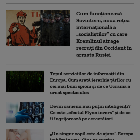
Cum funcționează
Sovintern, noua rețea
internațională a
„socialiștilor” cu care
Kremlinul atrage
recruți din Occident în
armata Rusiei
Topul serviciilor de informații din
Europa. Cum arată ierarhia țărilor cu
cei mai buni spioni și de ce Ucraina a
urcat spectaculos
Devin oamenii mai puțin inteligenți?
Ce este „efectul Flynn invers” și de ce
îi îngrijorează pe cercetători
„Un singur copil este de ajuns”. Europa
îmbătrânește. Cine va susține