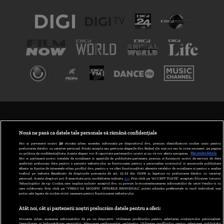
TERMENI ȘI CONDIȚII
POLITICA DE CONFIDENȚIALITATE
Nouă ne pasă ca datele tale personale să rămână confidențiale
Noi și partenerii noștri
30
stocăm și/sau accesăm informații pe dispozitivul dvs., precum identificatorii cookie unici pentru
prelucrarea datelor cu caracter personal. Puteți accepta sau gestiona alegerile dvs. făcând clic mai jos sau în orice moment, pe pagina
ABONARE DIGI TV
cu politica de confidențialitate. Aceste alegeri vor fi raportate partenerilor noștri și nu vă vor afecta navigarea.
Mai multe detalii
Noi si partenerii nostri (retelele de socializare si agentiile de publicitate partenere, precum si furnizorii nostri de servicii de date
analitice) prelucram date pentru a permite website-ului sa functioneze, pentru a personaliza continutul si anunturile publicitare
GESTIONAȚI PREFERINȚELE
afisate in functie de interesele si/sau profilul dvs., pentru a va oferi functionalitati aferente retelelor de socializare si pentru a analiza
traficul pe website. Beneficiati de drepturile prevazute de art. 15-22 din GDPR in legatura cu prelucrarea datelor cu caracter
personal. Aceste drepturi pot fi exercitate prin modalitatea indicata
aici
. Prin click pe “ACCEPT TOATE”, acceptati folosirea tuturor
CODUL DIGI24
Tehnologiilor de tip Cookie, care implica inclusiv acceptul dvs. cu privire la stocarea/accesarea informatiilor de catre Vendor-ii cu
care colaboram. Prin click pe “VREAU SA MODIFIC SETARILE INDIVIDUAL” puteti schimba preferintele in mod individual, mai
putin cele legate de cookie strict necesare pentru functionarea website-ului.
CAMERE WEB
Atât noi, cât și partenerii noștri prelucrăm datele pentru a oferi:
CONTACT/INFO
Stocarea și/sau accesarea informațiilor de pe un dispozitiv. Utilizarea profilurilor pentru selectarea conținutului personalizat.
Dezvoltarea și îmbunătățirea serviciilor. Măsurarea performanței reclamelor. Utilizarea profilurilor pentru selectarea publicității