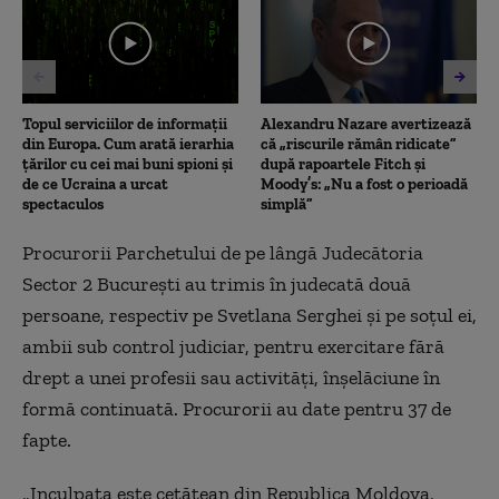
minute,
16
seconds
Topul serviciilor de informații
Alexandru Nazare avertizează
din Europa. Cum arată ierarhia
că „riscurile rămân ridicate”
țărilor cu cei mai buni spioni și
după rapoartele Fitch și
de ce Ucraina a urcat
Moody’s: „Nu a fost o perioadă
spectaculos
simplă”
Procurorii Parchetului de pe lângă Judecătoria
Sector 2 București au trimis în judecată două
persoane, respectiv pe Svetlana Serghei și pe soțul ei,
ambii sub control judiciar, pentru exercitare fără
drept a unei profesii sau activități, înșelăciune în
formă continuată. Procurorii au date pentru 37 de
fapte.
„Inculpata este cetățean din Republica Moldova,