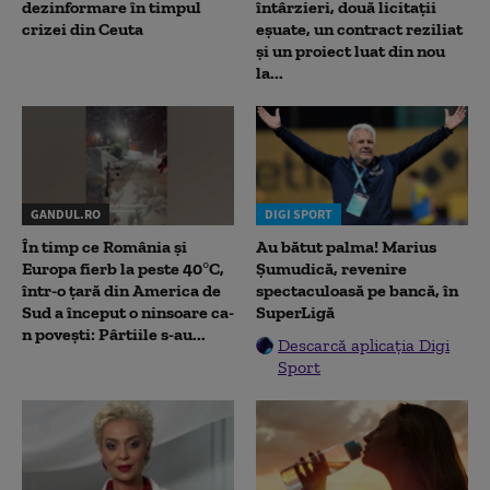
dezinformare în timpul
întârzieri, două licitații
crizei din Ceuta
eșuate, un contract reziliat
și un proiect luat din nou
la...
GANDUL.RO
DIGI SPORT
În timp ce România și
Au bătut palma! Marius
Europa fierb la peste 40°C,
Șumudică, revenire
într-o țară din America de
spectaculoasă pe bancă, în
Sud a început o ninsoare ca-
SuperLigă
n povești: Pârtiile s-au...
Descarcă aplicația Digi
Sport