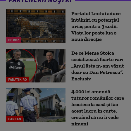
Portalul Leului aduce
întâlniri cu potențial
uriaș pentru 3 zodii.
Viața lor poate lua o
nouă direcție
PE ROZ
De ce Meme Stoica
socializează foarte rar:
„Anul ăsta m-am văzut
doar cu Dan Petrescu”.
Exclusiv
FANATIK.RO
4.000 lei amendă
tuturor românilor care
locuiesc la casă și fac
acest lucru în curte,
crezând că nu îi vede
CANCAN
nimeni