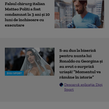
Falsul chirurg italian
Matteo Politi a fost
condamnat la 3 ani şi 10
luni de închisoare cu
executare
S-au dus la biserică
pentru nunta lui
Ronaldo cu Georgina și
au avut o surpriză
uriașă! ”Momentul va
DIGI SPORT
rămâne în istorie”
Descarcă aplicația Digi
Sport