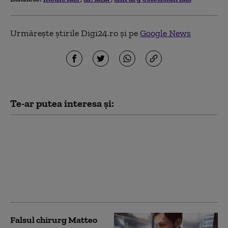
Urmărește știrile Digi24.ro și pe
Google News
Te-ar putea interesa și:
O femeie a fost
reținută pentru că a
pretins că este medic
estetician şi a făcut
intervenţii estetice mai
multor clienți
Falsul chirurg Matteo