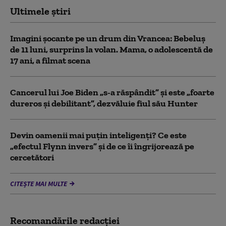
Ultimele știri
Imagini șocante pe un drum din Vrancea: Bebeluș
de 11 luni, surprins la volan. Mama, o adolescentă de
17 ani, a filmat scena
Cancerul lui Joe Biden „s-a răspândit” şi este „foarte
dureros și debilitant”, dezvăluie fiul său Hunter
Devin oamenii mai puțin inteligenți? Ce este
„efectul Flynn invers” și de ce îi îngrijorează pe
cercetători
CITEȘTE MAI MULTE
Recomandările redacţiei