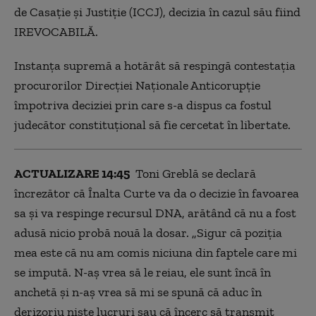
de Casaţie şi Justiţie (ICCJ), decizia în cazul său fiind
IREVOCABILĂ.
Instanţa supremă a hotărât să respingă contestaţia
procurorilor Direcţiei Naţionale Anticorupţie
împotriva deciziei prin care s-a dispus ca fostul
judecător constituţional să fie cercetat în libertate.
ACTUALIZARE 14:45
Toni Greblă se declară
încrezător că Înalta Curte va da o decizie în favoarea
sa și va respinge recursul DNA, arătând că nu a fost
adusă nicio probă nouă la dosar. „Sigur că poziția
mea este că nu am comis niciuna din faptele care mi
se impută. N-aș vrea să le reiau, ele sunt încă în
anchetă și n-aș vrea să mi se spună că aduc în
derizoriu niște lucruri sau că încerc să transmit