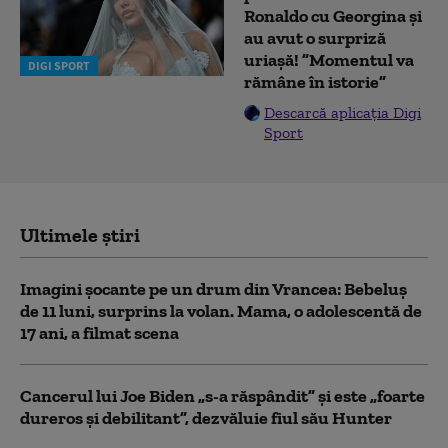
Ronaldo cu Georgina și
au avut o surpriză
uriașă! ”Momentul va
DIGI SPORT
rămâne în istorie”
Descarcă aplicația Digi
Sport
Ultimele știri
Imagini șocante pe un drum din Vrancea: Bebeluș
de 11 luni, surprins la volan. Mama, o adolescentă de
17 ani, a filmat scena
Cancerul lui Joe Biden „s-a răspândit” şi este „foarte
dureros și debilitant”, dezvăluie fiul său Hunter