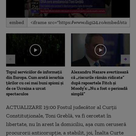
0
embed
seconds
of
3
minutes,
49
seconds
Topul serviciilor de informații
Alexandru Nazare avertizează
din Europa. Cum arată ierarhia
că „riscurile rămân ridicate”
țărilor cu cei mai buni spioni și
după rapoartele Fitch și
de ce Ucraina a urcat
Moody’s: „Nu a fost o perioadă
spectaculos
simplă”
ACTUALIZARE 19:00 Fostul judecător al Curţii
Constituţionale, Toni Greblă, va fi cercetat în
libertate, nu în arest la domiciliu, aşa cum ceruseră
procurorii anticorupţie, a stabilit, joi, Înalta Curte