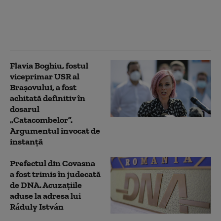
judecății în dosarul
care îl vizează pe
Florian Coldea. Decizia
poate fi contestată
Flavia Boghiu, fostul
viceprimar USR al
Brașovului, a fost
achitată definitiv în
dosarul
„Catacombelor”.
Argumentul invocat de
instanță
Prefectul din Covasna
a fost trimis în judecată
de DNA. Acuzațiile
aduse la adresa lui
Ráduly István