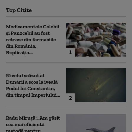
Top Citite
Medicamentele Colebil
și Panzcebil au fost
retrase din farmaciile
din România.
1
Explicația...
Nivelul scăzut al
Dunării a scos la iveală
Podul lui Constantin,
din timpul Imperiului...
2
Radu Miruță: „Am găsit
cea mai eficientă
metodă pentru