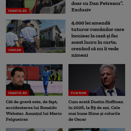
doar cu Dan Petrescu”.
Exclusiv
FANATIK.RO
4.000 lei amendă
tuturor românilor care
locuiesc la casă și fac
acest lucru în curte,
crezând că nu îi vede
CANCAN
nimeni
FANATIK.RO
FILM NOW
Cât de gravă este, de fapt,
Cum arată Dustin Hoffman
accidentarea lui Ronaldo
în 2026, la 89 de ani. Cele
Webster. Anunțul lui Mario
mai bune filme și rolurile
Felgueiras
de Oscar