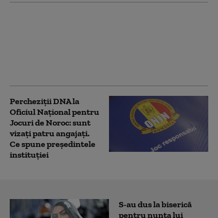
O directoare din Oficiul
Național pentru Jocuri
de Noroc a fost
reținută de DNA. Alți
doi inspectori, plasați
sub control judiciar
Percheziții DNA la
Oficiul Național pentru
Jocuri de Noroc: sunt
vizați patru angajați.
Ce spune președintele
instituției
S-au dus la biserică
pentru nunta lui