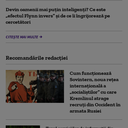
Devin oamenii mai puțin inteligenți? Ce este
„efectul Flynn invers” și de ce îi îngrijorează pe
cercetători
CITEȘTE MAI MULTE
Recomandările redacţiei
Cum funcționează
Sovintern, noua rețea
internațională a
„socialiștilor” cu care
Kremlinul atrage
recruți din Occident în
armata Rusiei