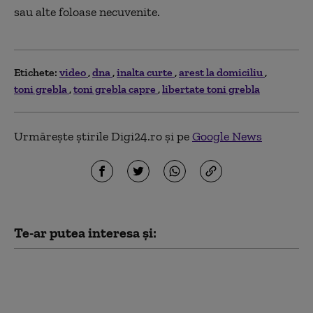
sau alte foloase necuvenite.
Etichete:
video
dna
inalta curte
arest la domiciliu
toni grebla
toni grebla capre
libertate toni grebla
Urmărește știrile Digi24.ro și pe
Google News
Te-ar putea interesa și:
Curtea de Apel
București a dat undă
verde începerii