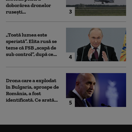
doborârea dronelor
3
rusești...
„Toată lumea este
speriată”. Elita rusă se
teme că FSB „scapă de
sub control”, după ce...
4
Drona care a explodat
în Bulgaria, aproape de
România, a fost
identificată. Ce arată...
5