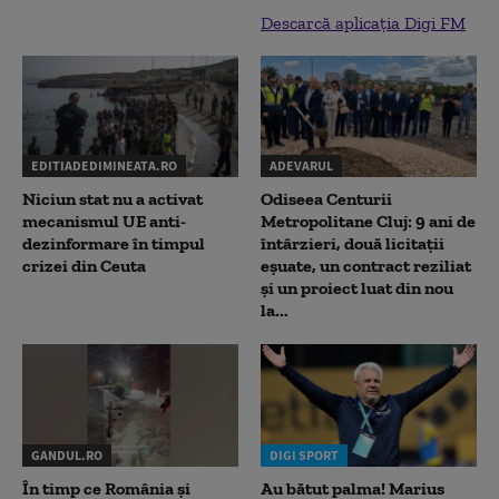
Descarcă aplicația Digi FM
EDITIADEDIMINEATA.RO
ADEVARUL
Niciun stat nu a activat
Odiseea Centurii
mecanismul UE anti-
Metropolitane Cluj: 9 ani de
dezinformare în timpul
întârzieri, două licitații
crizei din Ceuta
eșuate, un contract reziliat
și un proiect luat din nou
la...
GANDUL.RO
DIGI SPORT
În timp ce România și
Au bătut palma! Marius