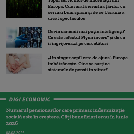
Topul serviciilor de informații din
Europa. Cum arată ierarhia țărilor cu
cei mai buni spioni și de ce Ucraina a
urcat spectaculos
Devin oamenii mai puțin inteligenți?
Ce este „efectul Flynn invers” și de ce
îi îngrijorează pe cercetători
„Un singur copil este de ajuns”. Europa
îmbătrânește. Cine va susține
sistemele de pensii în viitor?
DIGI ECONOMIC
Numărul pensionarilor care primesc indemnizaţie
socială este în creștere. Câți beneficiari erau în iunie
2026
08.08.2026