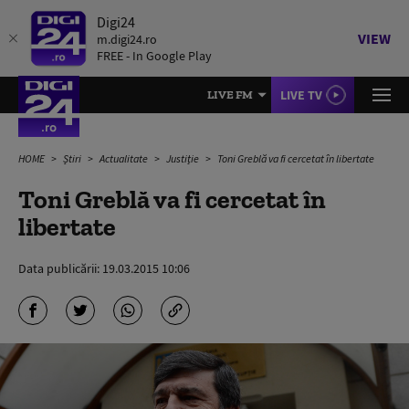
Digi24
VIEW
m.digi24.ro
FREE - In Google Play
LIVE TV
LIVE FM
HOME
Știri
Actualitate
Justiție
Toni Greblă va fi cercetat în libertate
Toni Greblă va fi cercetat în
libertate
Data publicării:
19.03.2015 10:06