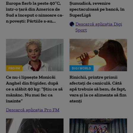
Europa fierb la peste 40°C,
Șumudică, revenire
într-o țară din America de
spectaculoasă pe bancă, în
Sud a început o ninsoare ca-
SuperLigă
n povești: Pârtiile s-au...
Descarcă aplicația Digi
Sport
PRO FM
DIGI WORLD
Ce nu-i lipsește Monicăi
Rinichii, printre primii
Anghel din frigider, după
afectați de caniculă. Câtă
ce a slăbit 40 kg: “Știu ce să
apă trebuie să bem, de fapt,
mănânc. Nu mai fac ca
vara și la ce alimente să fim
înainte”
atenți
Descarcă aplicația Pro FM