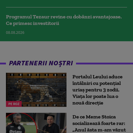
Programul Tezaur revine cu dobânzi avantajoase.
Ce primesc investitorii
08.08.2026
PARTENERII NOȘTRI
Portalul Leului aduce
întâlniri cu potențial
uriaș pentru 3 zodii.
Viața lor poate lua o
nouă direcție
PE ROZ
De ce Meme Stoica
socializează foarte rar:
„Anul ăsta m-am văzut