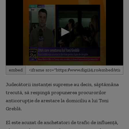
0
embed
seconds
of
52
Judecătorii instanţei supreme au decis, săptămâna
seconds
trecută, să respingă propunerea procurorilor
anticorupţie de arestare la domiciliu a lui Toni
Greblă.
El este acuzat de anchetatori de trafic de influenţă,