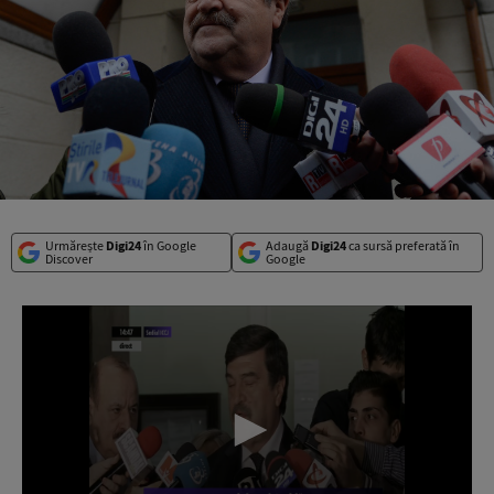
Urmărește
Digi24
în Google
Adaugă
Digi24
ca sursă preferată în
Discover
Google