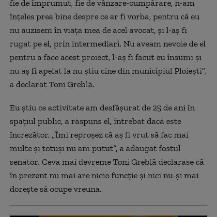
fie de împrumut, fie de vânzare-cumpărare, n-am
înțeles prea bine despre ce ar fi vorba, pentru că eu
nu auzisem în viața mea de acel avocat, și l-aș fi
rugat pe el, prin intermediari. Nu aveam nevoie de el
pentru a face acest proiect, l-aș fi făcut eu însumi și
nu aș fi apelat la nu știu cine din municipiul Ploiești”,
a declarat Toni Greblă.
Eu știu ce activitate am desfășurat de 25 de ani în
spațiul public, a răspuns el, întrebat dacă este
încrezător. „Îmi reproșez că aș fi vrut să fac mai
multe și totuși nu am putut”, a adăugat fostul
senator. Ceva mai devreme Toni Greblă declarase că
în prezent nu mai are nicio funcție și nici nu-și mai
dorește să ocupe vreuna.