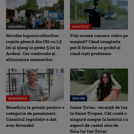
ADEVĂRUL
PLAYTECH
Revolta legumicultorilor:
Poți monta camere video pe
roșiile pleacă din Olt cu 1,5
mașină? Când imaginile
lei și ajung la peste 5 lei în
pot fi folosite ca probă și
Ardeal. Cer controale și
când riști probleme
eliminarea samsarilor
NEWSWEEK
DIGI FM
Beneficiu la pensie pentru o
Ioana Țiriac, vacanță de lux
categorie de pensionari.
în Saint-Tropez. Cât costă o
Consiliul legislativ a dat
singură noapte la hotelul cu
aviz favorabil
aspect de castel ales de
fiica lui Ion Țiriac