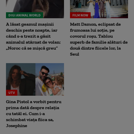
DIGI ANIMAL WORLD
FILM NOW
A lăsat geamul mașinii
Matt Damon, eclipsat de
deschis peste noapte, iar
frumoasa lui soție, pe
când s-a trezit a găsit
covorul roșu. Tablou
animalul atârnat de volan:
superb de familie alături de
„Noroc că se mișcă greu”
două dintre fiicele lor, la
Seul
UTV
Gina Pistol a vorbit pentru
prima dată despre relația
cu tatăl ei. Cum i-a
schimbat viața fiica sa,
Josephine