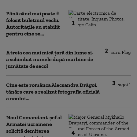
Până când mai poate fi
folosit buletinul vechi.
1
Autoritățile au stabilit
pentru cine se...
2
A treia cea mai mică țară din lume și-
a schimbat numele după mai bine de
jumătate de secol
3
Cine este românca Alecsandra Drăgoi,
tânăra care a realizat fotografia oficială
a noului...
Noul Comandant-șef al
Armatei ucrainene
solicită demiterea
4