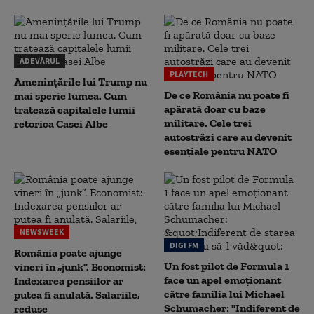
ADEVĂRUL
PLAYTECH
Amenințările lui Trump nu
De ce România nu poate fi
mai sperie lumea. Cum
apărată doar cu baze
tratează capitalele lumii
militare. Cele trei
retorica Casei Albe
autostrăzi care au devenit
esențiale pentru NATO
NEWSWEEK
DIGI FM
România poate ajunge
Un fost pilot de Formula 1
vineri în „junk”. Economist:
face un apel emoționant
Indexarea pensiilor ar
către familia lui Michael
putea fi anulată. Salariile,
Schumacher: "Indiferent de
reduse