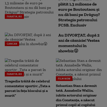
plătit 1,3 milioane de
euro pe Boutoutaou și
nu dă bani pe Drăguș?
FANATIK.RO
Strategia patronului
FCSB. Exclusiv
Au DIVORȚAT, după 2
ani de căsnicie! Vestea
CANCAN
momentului în
showbiz😮
FANATIK.RO
FILM NOW
Tragedia trăită de celebrul
Sebastian Stan a devenit
comentator sportiv: „Tata a
tată. Annabelle Wallis,
parcat în fața blocului și a
iubita actorului originar
murit”
din Constanța, a născut
primul copil al cuplului