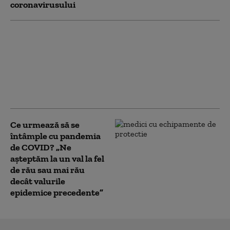
coronavirusului
Vaccinurile Pfizer și
Moderna adaptate
pentru varianta
Omicron BA.1 au fost
autorizate în Uniunea
Europeană
Ce urmează să se
întâmple cu pandemia
de COVID? „Ne
așteptăm la un val la fel
de rău sau mai rău
decât valurile
epidemice precedente”