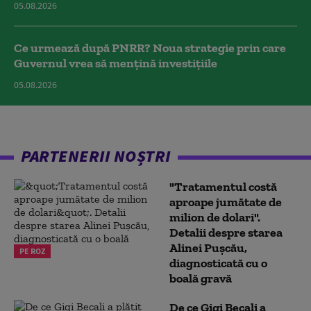
05.08.2026
Ce urmează după PNRR? Noua strategie prin care
Guvernul vrea să mențină investițiile
05.08.2026
PARTENERII NOȘTRI
"Tratamentul costă
aproape jumătate de
milion de dolari".
Detalii despre starea
Alinei Pușcău,
PE ROZ
diagnosticată cu o
boală gravă
De ce Gigi Becali a