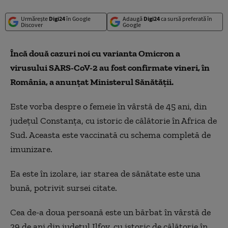
Urmărește
Digi24
în Google
Adaugă
Digi24
ca sursă preferată în
Discover
Google
Încă două cazuri noi cu varianta Omicron a
virusului SARS-CoV-2 au fost confirmate vineri, în
România, a anunțat Ministerul Sănătății.
Este vorba despre o femeie în vârstă de 45 ani, din
județul Constanța, cu istoric de călătorie în Africa de
Sud. Aceasta este vaccinată cu schema completă de
imunizare.
Ea este în izolare, iar starea de sănătate este una
bună, potrivit sursei citate.
Cea de-a doua persoană este un bărbat în vârstă de
29 de ani din județul Ilfov, cu istoric de călătorie în