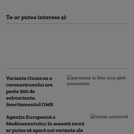
Te-ar putea interesa și:
Oamenii de știință caută o
persoană misterioasă din Ohio
care are o variantă cu totul
nouă de Covid și o răspândește
în canalizare
Varianta Omicron a
coronavirusului are
peste 500 de
subvariante.
Avertismentul OMS
Agenția Europeană a
Medicamentului: în această iarnă
ar putea să apară noi variante ale