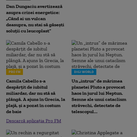
Dan Dungaciu avertizează
asupra crizei energetice:
„Când ai un vulcan
deasupra, nu stai să găsești
soluții cu leucoplast”
PRO FM
DIGI WORLD
Camila Cabello s-a
Un „intrus” de mărimea
despărțit de iubitul
planetei Pluto a provocat
miliardar, dar nu stă să
haos în jurul lui Neptun.
plângă. A ajuns în Grecia, la
Semne ale unui cataclism
plajă, și a pozat în costum
străvechi, detectate de
de baie
telescopul...
Descarcă aplicația Pro FM