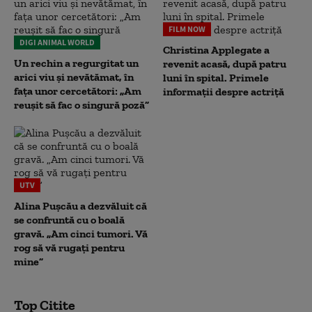
FILM NOW
DIGI ANIMAL WORLD
Christina Applegate a
Un rechin a regurgitat un
revenit acasă, după patru
arici viu și nevătămat, în
luni în spital. Primele
fața unor cercetători: „Am
informații despre actriță
reușit să fac o singură poză”
UTV
Alina Pușcău a dezvăluit că
se confruntă cu o boală
gravă. „Am cinci tumori. Vă
rog să vă rugați pentru
mine”
Top Citite