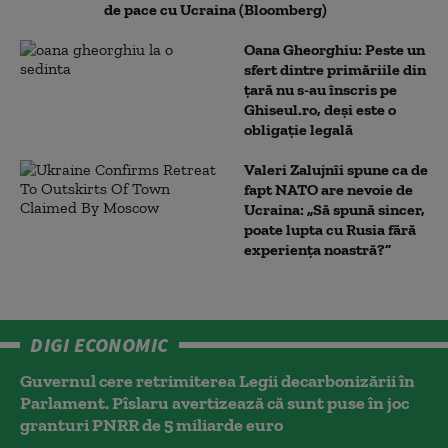
de pace cu Ucraina (Bloomberg)
Oana Gheorghiu: Peste un
sfert dintre primăriile din
țară nu s-au înscris pe
Ghiseul.ro, deși este o
obligație legală
Valeri Zalujnîi spune ca de
fapt NATO are nevoie de
Ucraina: „Să spună sincer,
poate lupta cu Rusia fără
experiența noastră?”
DIGI ECONOMIC
Guvernul cere retrimiterea Legii decarbonizării în
Parlament. Pîslaru avertizează că sunt puse în joc
granturi PNRR de 5 miliarde euro