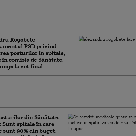
rea a peste 7.800 de
 în sistemul sanitar.
nt pentru medici și
ți medicali
dru Rogobete:
mentul PSD privind
rea posturilor în spitale,
 în comisia de Sănătate.
unge la vot final
tă asupra spitalelor din Rusia dezvăluie
ea pierderilor suferite de Moscova pe
de luptă în 2025
osturilor din Sănătate.
: Sunt spitale în care
le sunt 90% din buget.