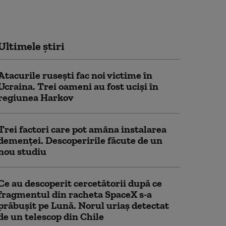
Ultimele știri
Atacurile rusești fac noi victime în
Ucraina. Trei oameni au fost uciși în
regiunea Harkov
Trei factori care pot amâna instalarea
demenţei. Descoperirile făcute de un
nou studiu
Ce au descoperit cercetătorii după ce
fragmentul din racheta SpaceX s-a
prăbușit pe Lună. Norul uriaș detectat
de un telescop din Chile