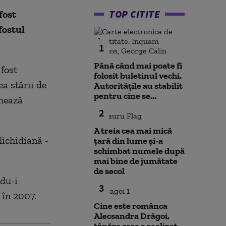
TOP CITITE
fost
fostul
1
Până când mai poate fi
 fost
folosit buletinul vechi.
ea stării de
Autoritățile au stabilit
pentru cine se...
rmează
2
A treia cea mai mică
 lichidiană -
țară din lume și-a
schimbat numele după
mai bine de jumătate
de secol
ndu-i
3
 în 2007.
Cine este românca
Alecsandra Drăgoi,