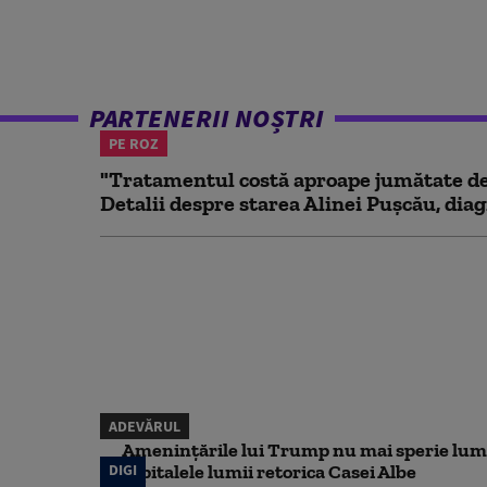
PARTENERII NOȘTRI
PE ROZ
"Tratamentul costă aproape jumătate de 
Detalii despre starea Alinei Pușcău, diag
ADEVĂRUL
Amenințările lui Trump nu mai sperie lum
DIGI
capitalele lumii retorica Casei Albe