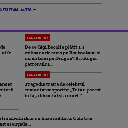
CITEȘTE MAI MULTE
FANATIK.RO
 de
De ce Gigi Becali a plătit 1,3
lui în
milioane de euro pe Boutoutaou și
nu dă bani pe Drăguș? Strategia
patronului...
FANATIK.RO
ansat
Tragedia trăită de celebrul
zatorii
comentator sportiv: „Tata a parcat
e
în fața blocului și a murit”
fi apărată doar cu baze militare. Cele trei
it esențiale...