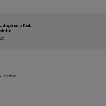
 după ce a fost
ciului
ort