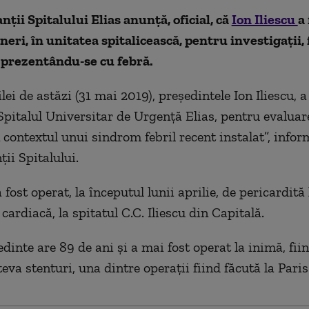
ții Spitalului Elias anunță, oficial, că
Ion Iliescu
a 
ineri, în unitatea spitalicească, pentru investigații, 
 prezentându-se cu febră.
ilei de astăzi (31 mai 2019), președintele Ion Iliescu, a
 Spitalul Universitar de Urgență Elias, pentru evaluar
n contextul unui sindrom febril recent instalat”, info
ii Spitalului.
a fost operat, la începutul lunii aprilie, de pericardită
ardiacă, la spitatul C.C. Iliescu din Capitală.
dinte are 89 de ani şi a mai fost operat la inimă, fii
va stenturi, una dintre operaţii fiind făcută la Paris