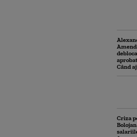
debloca
posturi
Câte su
asisten
Alexan
Amenda
debloca
aprobat
Când aj
O anche
amploar
câmpul 
Criza p
Bolojan
salarii