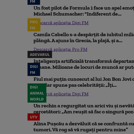
FM
Un fost pilot de Formula 1 face un apel emoț
Michael Schumacher: "Indiferent de...
PRO
Descarcă aplicația Digi FM
FM
Camila Cabello s-a despărțit de iubitul mili
plângă. A ajuns în Grecia, la plajă, și a...
Descarcă aplicația Pro FM
ADEVARUL
Inteligența artificială transformă departa
DIGI
umane. Milioane de locuri de muncă ar putea
FM
Fiul mai puțin cunoscut al lui Jon Bon Jovi 
său, dar spune pas celebrității: „Îți...
DIGI
ANIMAL
Descarcă aplicația Digi FM
WORLD
Un rechin a regurgitat un arici viu și nevăt
cercetători: „Am reușit să fac o singură poz
UTV
Alina Pușcău a dezvăluit că se confruntă cu
tumori. Vă rog să vă rugați pentru mine”