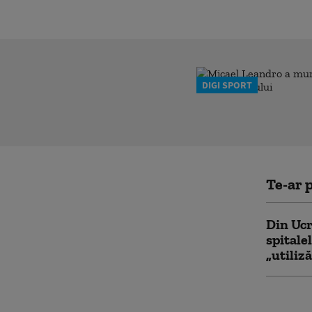
DIGI SPORT
Te-ar p
Din Ucr
spitale
„utiliz
Ministe