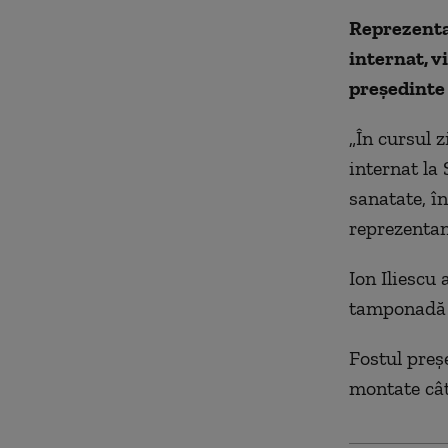
Reprezentan
internat, v
președinte
„În cursul z
internat la
sanatate, î
reprezentanț
Ion Iliescu 
tamponadă c
Fostul preşe
montate câte