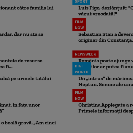
SPORT
ionant către familia lui
Luis Figo, dezlănțuit: "C
văzut vreodată!"
FILM
NOW
ardar, dar nu stă să
Sebastian Stan a devenit
originar din Constanța,
NEWSWEEK
mentele de resurse
România poate ajunge v
 fi...
DIGI
pensiilor ar putea fi anu
WORLD
calcă pe urmele tatălui
Un „intrus” de mărimea 
Neptun. Semne ale unui
FILM
NOW
ămat, în fața unor
Christina Applegate a re
ă”
Primele informații desp
 o boală gravă. „Am cinci