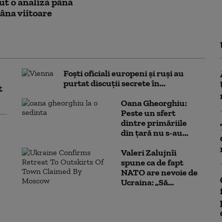
t o analiză până
âna viitoare
Foști oficiali europeni și ruși au
purtat discuții secrete în...
t
Oana Gheorghiu:
Peste un sfert
dintre primăriile
din țară nu s-au...
Valeri Zalujnîi
spune ca de fapt
NATO are nevoie de
Ucraina: „Să...