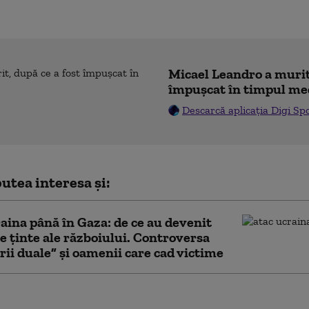
Micael Leandro a murit,
împușcat în timpul me
Descarcă aplicația Digi Sp
utea interesa și:
aina până în Gaza: de ce au devenit
le ținte ale războiului. Controversa
ării duale” și oamenii care cad victime
rul Sănătății propune