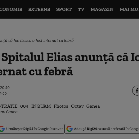
CONOMIE
EXTERNE
SPORT
TV
MAGAZIN
MAI MU
unţă că Ion Iliescu a fost internat cu febră
Spitalul Elias anunţă că I
ternat cu febră
 20:40
9:22
tav Ganea
Urmărește
Digi24
în Google Discover
Adaugă
Digi24
ca sursă preferată în Googl