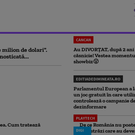
CANCAN
milion de dolari".
Au DIVORȚAT, după 2 ani
căsnicie! Vestea momentu
nosticată...
showbiz😮
EDITIADEDIMINEATA.RO
Parlamentul European a l
un joc gratuit în care utili
controlează o campanie d
dezinformare
PLAYTECH
ea. Cum tratează
De ce România nu poate 
DIGI
autostrăzi care au deven