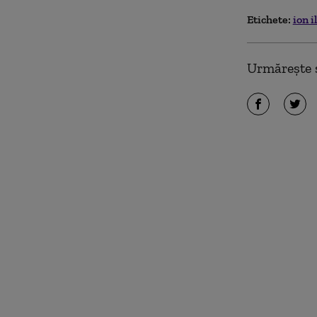
Etichete:
ion i
Urmărește ș