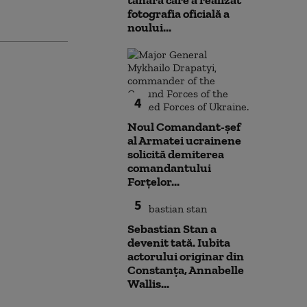
tânăra care a realizat
fotografia oficială a
noului...
4
Noul Comandant-șef
al Armatei ucrainene
solicită demiterea
comandantului
Forțelor...
5
Sebastian Stan a
devenit tată. Iubita
actorului originar din
Constanța, Annabelle
Wallis...