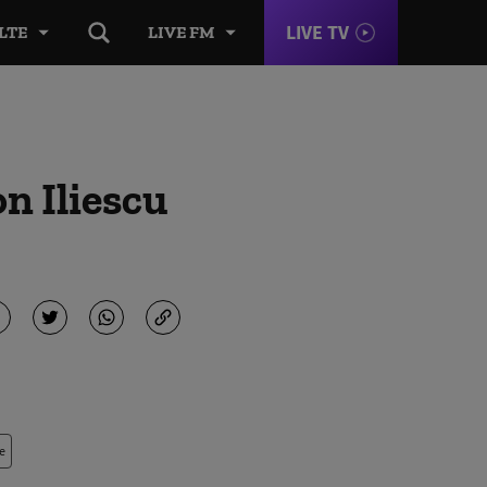
LIVE TV
LTE
LIVE FM
on Iliescu
e