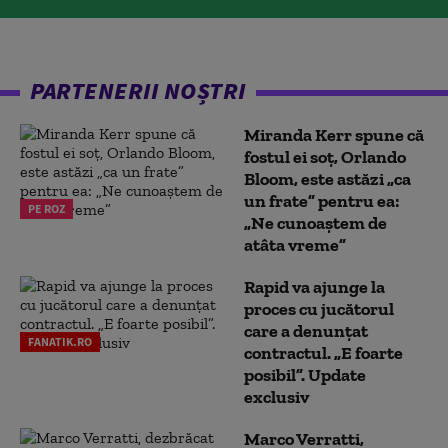
PARTENERII NOȘTRI
Miranda Kerr spune că
fostul ei soț, Orlando
Bloom, este astăzi „ca
un frate” pentru ea:
PE ROZ
„Ne cunoaștem de
atâta vreme”
Rapid va ajunge la
proces cu jucătorul
care a denunțat
FANATIK.RO
contractul. „E foarte
posibil”. Update
exclusiv
Marco Verratti,