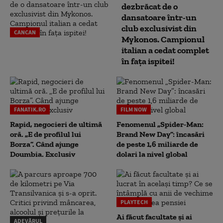
dezbrăcat de o
dansatoare într-un
club exclusivist din
CANCAN
Mykonos. Campionul
italian a cedat complet
în fața ispitei!
FANATIK.RO
FILM NOW
Rapid, negocieri de ultimă
Fenomenul „Spider-Man:
oră. „E de profilul lui
Brand New Day”: încasări
Borza”. Când ajunge
de peste 1,6 miliarde de
Doumbia. Exclusiv
dolari la nivel global
PLAYTECH
Ai făcut facultate și ai
ADEVĂRUL