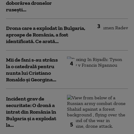
doborârea dronelor
rusești...
3
Drona care a explodat în Bulgaria,
aproape de România, a fost
identificată. Ce arată...
Mii de fani s-au strâns
4
la o catedrală pentru
nunta lui Cristiano
Ronaldo şi Georgina...
Incident grav de
securitate: O dronă a
intrat din România în
Bulgaria şi a explodat
5
la...