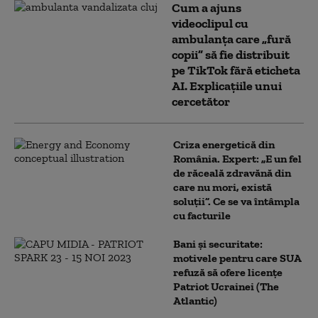
Cum a ajuns
videoclipul cu
ambulanța care „fură
copii” să fie distribuit
pe TikTok fără eticheta
AI. Explicațiile unui
cercetător
Criza energetică din
România. Expert: „E un fel
de răceală zdravănă din
care nu mori, există
soluții”. Ce se va întâmpla
cu facturile
Bani și securitate:
motivele pentru care SUA
refuză să ofere licențe
Patriot Ucrainei (The
Atlantic)