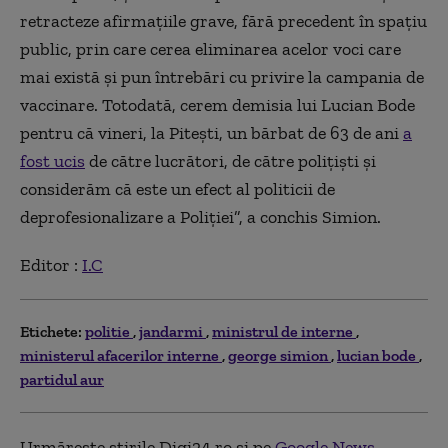
retracteze afirmaţiile grave, fără precedent în spaţiu
public, prin care cerea eliminarea acelor voci care
mai există şi pun întrebări cu privire la campania de
vaccinare. Totodată, cerem demisia lui Lucian Bode
pentru că vineri, la Piteşti, un bărbat de 63 de ani
a
fost ucis
de către lucrători, de către poliţişti şi
considerăm că este un efect al politicii de
deprofesionalizare a Poliţiei”, a conchis Simion.
Editor :
I.C
Etichete:
politie
jandarmi
ministrul de interne
ministerul afacerilor interne
george simion
lucian bode
partidul aur
Urmărește știrile Digi24.ro și pe
Google News