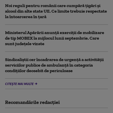
Noi reguli pentru românii care cumpără țigări și
alcool din alte state UE. Ce limite trebuie respectate
la întoarcerea în țară
Ministerul Apărării anunță exerciții de mobilizare
de tip MOBEX la mijlocul lunii septembrie. Care
sunt județele vizate
Sindicaliștii cer încadrarea de urgență a activității
serviciilor publice de ambulanță în categoria
condițiilor deosebit de periculoase
CITEȘTE MAI MULTE
Recomandările redacţiei