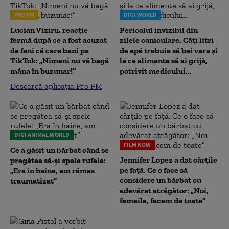
PRO FM
DIGI WORLD
Lucian Viziru, reacție
Pericolul invizibil din
fermă după ce a fost acuzat
zilele caniculare. Câți litri
de fani că cere bani pe
de apă trebuie să bei vara și
TikTok: „Nimeni nu vă bagă
la ce alimente să ai grijă,
mâna în buzunar!”
potrivit medicului...
Descarcă aplicația Pro FM
DIGI ANIMAL WORLD
FILM NOW
Ce a găsit un bărbat când se
Jennifer Lopez a dat cărțile
pregătea să-și spele rufele:
pe față. Ce o face să
„Era în haine, am rămas
considere un bărbat cu
traumatizat”
adevărat atrăgător: „Noi,
femeile, facem de toate”