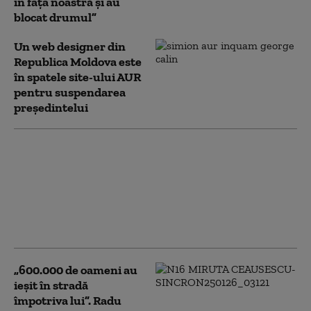
în fața noastră și au
blocat drumul”
Un web designer din
Republica Moldova este
în spatele site-ului AUR
pentru suspendarea
președintelui
Noul serviciu digital
prin care utilizatorii
pot alege ce date
personale dezvăluie.
Cum funcționează și
cine îl poate folosi
„600.000 de oameni au
ieșit în stradă
împotriva lui”. Radu