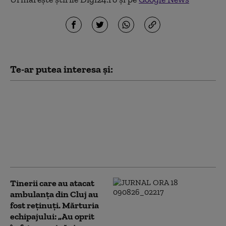
Te-ar putea interesa și:
Stațiunea de lux care a
devenit o „insulă
blestemată”: Cum a ajuns
„paradisul” Forest City un
oraș fantomă exploatat de
escroci
Tinerii care au atacat
ambulanța din Cluj au
fost reținuți. Mărturia
echipajului: „Au oprit