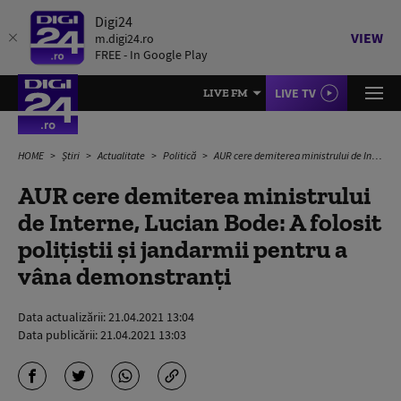
Digi24
VIEW
m.digi24.ro
FREE - In Google Play
LIVE TV
LIVE FM
HOME
Știri
Actualitate
Politică
AUR cere demiterea ministrului de Interne, Lucian Bode: A folosit polițiștii și jandarmii pentru a vâna demonstranți
AUR cere demiterea ministrului
de Interne, Lucian Bode: A folosit
polițiștii și jandarmii pentru a
vâna demonstranți
Data actualizării:
21.04.2021 13:04
Data publicării:
21.04.2021 13:03