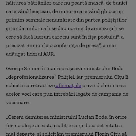
hăiturea bătrânilor care nu poartă mască, de bunici
care vând leuştean, de minore care vând ghiocei şi
primim semnale nenumărate din partea poliţiştilor
şi jandarmilor că li se dau norme de amenzi şi li se
cere să facă lucruri care nu sunt în fişa postului", a
precizat Simion la o conferinţă de presă”, a mai
adăugat liderul AUR.
George Simion îi mai reproşează ministrului Bode
„deprofesionalizarea” Poliţiei, iar premierului Cîţu îi
solicită să retracteze
afirmaţiile
privind eliminarea
acelor voci care pun întrebări legate de campania de
vaccinare.
„Cerem demiterea ministrului Lucian Bode, în orice
formă alege această coaliţie să-şi ducă activitatea
mai departe, şi solicităm premierului Florin Cîţu să