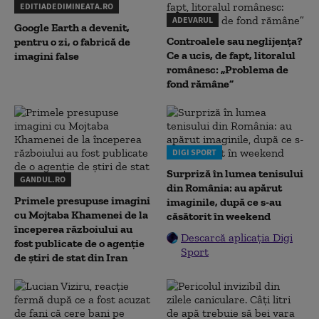
EDITIADEDIMINEATA.RO
ADEVARUL
Google Earth a devenit,
Controalele sau neglijența?
pentru o zi, o fabrică de
Ce a ucis, de fapt, litoralul
imagini false
românesc: „Problema de
fond rămâne”
DIGI SPORT
Surpriză în lumea tenisului
GANDUL.RO
din România: au apărut
Primele presupuse imagini
imaginile, după ce s-au
cu Mojtaba Khamenei de la
căsătorit în weekend
începerea războiului au
Descarcă aplicația Digi
fost publicate de o agenție
Sport
de știri de stat din Iran