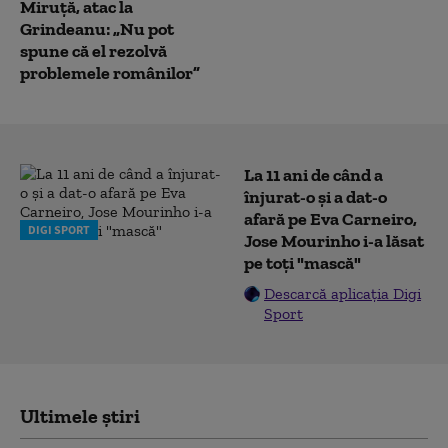
Miruță, atac la
Grindeanu: „Nu pot
spune că el rezolvă
problemele românilor”
La 11 ani de când a
înjurat-o și a dat-o
afară pe Eva Carneiro,
DIGI SPORT
Jose Mourinho i-a lăsat
pe toți "mască"
Descarcă aplicația Digi
Sport
Ultimele știri