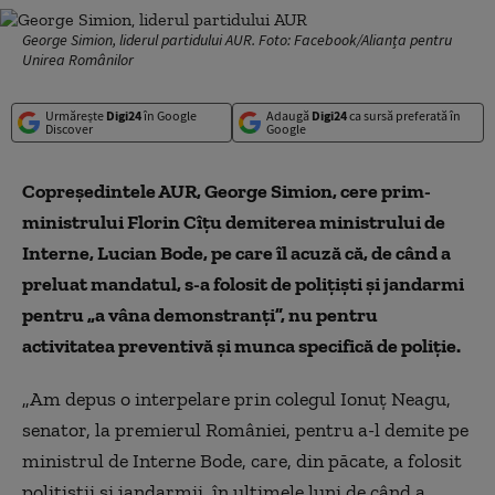
George Simion, liderul partidului AUR. Foto: Facebook/Alianța pentru
Unirea Românilor
Urmărește
Digi24
în Google
Adaugă
Digi24
ca sursă preferată în
Discover
Google
Copreședintele AUR, George Simion, cere prim-
ministrului Florin Cîțu demiterea ministrului de
Interne, Lucian Bode, pe care îl acuză că, de când a
preluat mandatul, s-a folosit de polițiști și jandarmi
pentru „a vâna demonstranți”, nu pentru
activitatea preventivă și munca specifică de poliție.
„Am depus o interpelare prin colegul Ionuţ Neagu,
senator, la premierul României, pentru a-l demite pe
ministrul de Interne Bode, care, din păcate, a folosit
poliţiştii şi jandarmii, în ultimele luni de când a