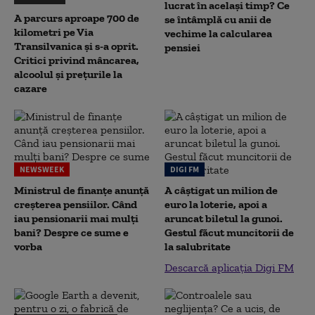
lucrat în același timp? Ce
A parcurs aproape 700 de
se întâmplă cu anii de
kilometri pe Via
vechime la calcularea
Transilvanica și s-a oprit.
pensiei
Critici privind mâncarea,
alcoolul și prețurile la
cazare
NEWSWEEK
DIGI FM
Ministrul de finanțe anunță
A câștigat un milion de
creșterea pensiilor. Când
euro la loterie, apoi a
iau pensionarii mai mulți
aruncat biletul la gunoi.
bani? Despre ce sume e
Gestul făcut muncitorii de
vorba
la salubritate
Descarcă aplicația Digi FM