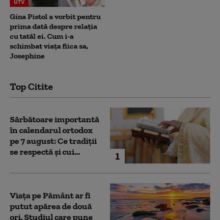
UTV
Gina Pistol a vorbit pentru
prima dată despre relația
cu tatăl ei. Cum i-a
schimbat viața fiica sa,
Josephine
Top Citite
Sărbătoare importantă
în calendarul ortodox
pe 7 august: Ce tradiții
se respectă și cui...
1
Viața pe Pământ ar fi
putut apărea de două
ori. Studiul care pune