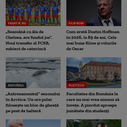
FANATIK.RO
FILM NOW
„Seamănă cu ăla de
Cum arată Dustin Hoffman
Chelsea, are fundul jos”.
în 2026, la 89 de ani. Cele
Noul transfer al FCSB,
mai bune filme și rolurile
subiect de caterincă
de Oscar
ADEVĂRUL
PLAYTECH
„Antrenamentul” sezonului
Facultatea din România la
în Arctica: Un urs polar
care nu mai vrea nimeni să
folosește un bloc de gheață
înveţe. A pierdut aproape
pe post de halteră
jumătate din studenţi