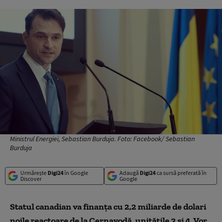
Ministrul Energiei, Sebastian Burduja. Foto: Facebook/ Sebastian
Burduja
Urmărește
Digi24
în Google
Adaugă
Digi24
ca sursă preferată în
Discover
Google
Statul canadian va finanța cu 2,2 miliarde de dolari
noile reactoare de la Cernavodă, unitățile 3 și 4. Vor