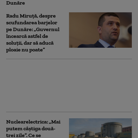
Dunăre
Radu Miruță, despre
scufundarea barjelor
pe Dunăre: „Guvernul
încearcă astfel de
soluții, dar să aducă
ploaie nu poate”
România a trimis o
alertă timpurie către
Comisia Europeană și
statele UE, în contextul
secetei severe, anunță
Ministerul Energiei
Nuclearelectrica: „Mai
putem câștiga două-
trei zile”. Ce se