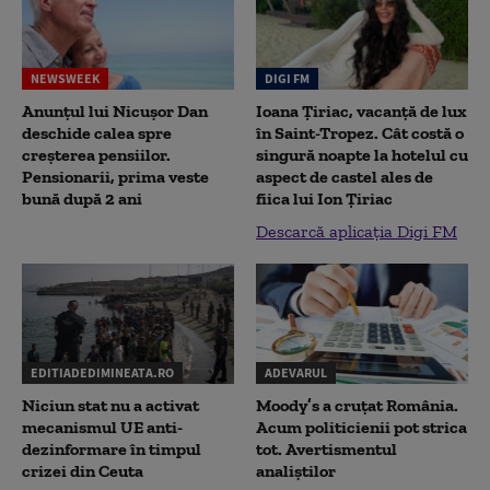
NEWSWEEK
DIGI FM
Anunțul lui Nicușor Dan
Ioana Țiriac, vacanță de lux
deschide calea spre
în Saint-Tropez. Cât costă o
creșterea pensiilor.
singură noapte la hotelul cu
Pensionarii, prima veste
aspect de castel ales de
bună după 2 ani
fiica lui Ion Țiriac
Descarcă aplicația Digi FM
EDITIADEDIMINEATA.RO
ADEVARUL
Niciun stat nu a activat
Moody’s a cruțat România.
mecanismul UE anti-
Acum politicienii pot strica
dezinformare în timpul
tot. Avertismentul
crizei din Ceuta
analiștilor