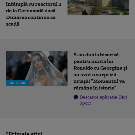
întâmplă cu reactorul 2
de la Cernavodă dacă
Dunărea continuă să
scadă
S-au dus la biserică
pentru nunta lui
Ronaldo cu Georgina și
au avut o surpriză
uriașă! ”Momentul va
DIGI SPORT
rămâne în istorie”
Descarcă aplicația Digi
Sport
Ultimele știri