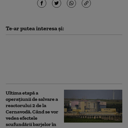
Te-ar putea interesa și:
Criza de la Cernavodă.
Două barje din patru
au fost scufundate,
procedura a durat 11
ore. Operațiunea
continuă astăzi
Ultima etapă a
operațiunii de salvare a
reactorului 2 de la
Cernavodă. Când se vor
vedea efectele
scufundării barjelor în