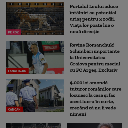
Portalul Leului aduce
întâlniri cu potențial
uriaș pentru 3 zodii.
Viața lor poate lua o
nouă direcție
PE ROZ
Revine Romanchuk!
Schimbări importante
la Universitatea
Craiova pentru meciul
cu FC Argeş. Exclusiv
FANATIK.RO
4.000 lei amendă
tuturor românilor care
locuiesc la casă și fac
acest lucru în curte,
crezând că nu îi vede
CANCAN
nimeni