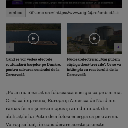
0
embed
seconds
of
1
minute,
17
seconds
Când se vor vedea efectele
Nuclearelectrica: „Mai putem
scufundării barjelor pe Dunăre,
câștiga două-trei zile”. Ce se va
pentru salvarea centralei de la
întâmpla cu reactorul 2 de la
Cernavodă
Cernavodă
„Putin nu a ezitat să folosească energia ca pe o armă.
Cred că împreună, Europa și America de Nord am
rămas fermi și ne-am opus și am diminuat din
abilitățile lui Putin de a folosi energia ca pe o armă.
Vă rog să luați în considerare aceste proiecte