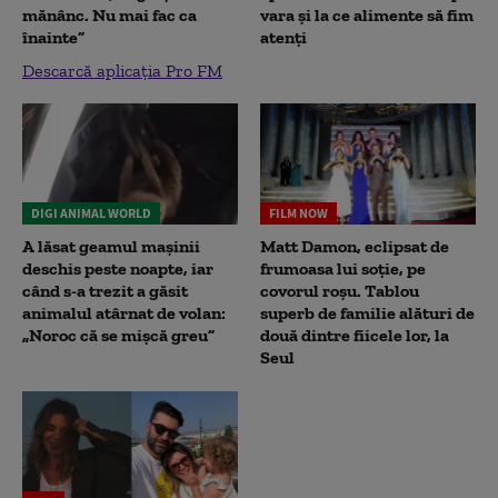
mănânc. Nu mai fac ca
vara și la ce alimente să fim
înainte”
atenți
Descarcă aplicația Pro FM
DIGI ANIMAL WORLD
FILM NOW
A lăsat geamul mașinii
Matt Damon, eclipsat de
deschis peste noapte, iar
frumoasa lui soție, pe
când s-a trezit a găsit
covorul roșu. Tablou
animalul atârnat de volan:
superb de familie alături de
„Noroc că se mișcă greu”
două dintre fiicele lor, la
Seul