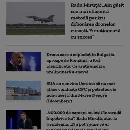
Radu Miruță: „Am găsit
cea mai eficientă
metodă pentru
doborârea dronelor
rusești. Funcționează
cu succes”
Drona care a explodat în Bulgaria,
aproape de România, a fost
identificată. Ce arată analiza
preliminară a epavei
SUA au convins Ucraina să nu mai
atace conducta CPC şi petrolierele
non-ruseşti din Marea Neagră
(Bloomberg)
„600.000 de oameni au ieșit în stradă
împotriva lui”. Radu Miruță, atac la
Grindeanu: „Nu pot spune că el
rezolvă problemele românilor”