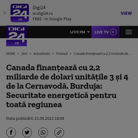
Digi24
VIEW
m.digi24.ro
FREE - In Google Play
LIVE TV
LIVE FM
HOME
Știri
Actualitate
Politică
Canada finanțează cu 2,2 miliarde de dolari unitățile 3 și 4 de la Cernavodă. Burduja: Securitate energetică pentru toată regiunea
Canada finanțează cu 2,2
miliarde de dolari unitățile 3 și 4
de la Cernavodă. Burduja:
Securitate energetică pentru
toată regiunea
Data publicării:
21.09.2023 18:08