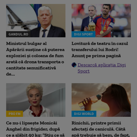
GANDUL.RO
DIGI SPORT
Ministrul bulgar al
Lovitură de teatru în cazul
Apărării susține că puterea
transferului lui Rodri!
exploziei și coloana de fum
Anunț pe prima pagină
arată că drona transporta o
Descarcă aplicația Digi
cantitate semnificativă
Sport
de...
PRO FM
DIGI WORLD
Ce nu-i lipsește Monicăi
Rinichii, printre primii
Anghel din frigider, după
afectați de caniculă. Câtă
ce a slăbit 40 kg: “Știu ce să
apă trebuie să bem, de fapt,