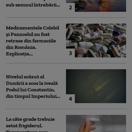
sub semnul întrebării...
2
Medicamentele Colebil
și Panzcebil au fost
retrase din farmaciile
din România.
3
Explicația...
Nivelul scăzut al
Dunării a scos la iveală
Podul lui Constantin,
din timpul Imperiului...
4
La câte grade trebuie
setat frigiderul.
Temperatura care