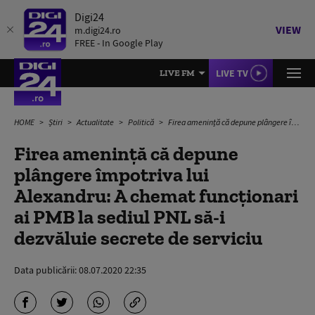
Digi24
VIEW
m.digi24.ro
FREE - In Google Play
LIVE TV
LIVE FM
HOME
Știri
Actualitate
Politică
Firea amenință că depune plângere împotriva lui Alexandru: A chemat funcționari ai PMB la sediul PNL să-i dezvăluie secrete de serviciu
Firea amenință că depune
plângere împotriva lui
Alexandru: A chemat funcționari
ai PMB la sediul PNL să-i
dezvăluie secrete de serviciu
Data publicării:
08.07.2020 22:35