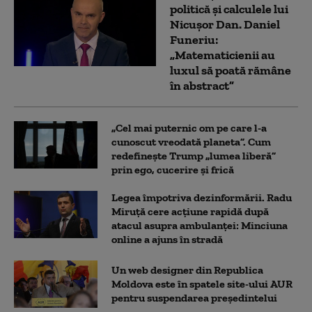
politică și calculele lui
Nicușor Dan. Daniel
Funeriu:
„Matematicienii au
luxul să poată rămâne
în abstract”
„Cel mai puternic om pe care l-a
cunoscut vreodată planeta”. Cum
redefinește Trump „lumea liberă”
prin ego, cucerire și frică
Legea împotriva dezinformării. Radu
Miruță cere acțiune rapidă după
atacul asupra ambulanței: Minciuna
online a ajuns în stradă
Un web designer din Republica
Moldova este în spatele site-ului AUR
pentru suspendarea președintelui