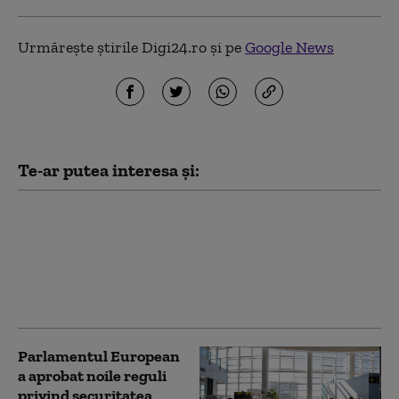
Urmărește știrile Digi24.ro și pe
Google News
Te-ar putea interesa și:
USR depune plângere
penală după apariția
unui amendament în
legea ANI fără votul
Comisiei juridice
Parlamentul European
a aprobat noile reguli
privind securitatea