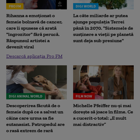
PRO FM
DIGI WORLD
Rihanna a emoționat o
La câte miliarde ar putea
femeie bolnavă de cancer,
ajunge populația Terrei
care îi spusese că arată
până în 2070. "Sistemele de
"îngrozitor" fără perucă.
susținere a vieții pe planetă
Răspunsul artistei a
sunt deja sub presiune"
devenit viral
Descarcă aplicația Pro FM
DIGI ANIMAL WORLD
FILM NOW
Descoperirea făcută de o
Michelle Pfeiffer nu-și mai
femeie după ce a salvat un
dorește să joace în filme. Ce
câine care urma sa fie
a cucerit-o total: „E mult
eutanasiat. Patrupedul are
mai distractiv”
o rasă extrem de rară