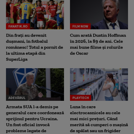
FANATIK.RO
FILM NOW
Din frați au devenit
Cum arată Dustin Hoffman
dușmani, în fotbalul
în 2026, la 89 de ani. Cele
românesc! Totul a pornit de
mai bune filme și rolurile
la ultima etapă din
de Oscar
SuperLiga
ADEVĂRUL
PLAYTECH
Armata SUA l-a demis pe
Luna în care
generalul care coordonează
electrocasnicele au cele
sprijinul pentru Ucraina.
mai mici prețuri. Când
Un fost oficial invocă
merită să cumperi o mașină
probleme legate de
de spălat sau un frigider