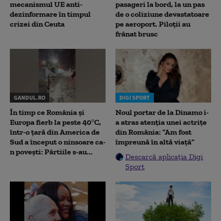
mecanismul UE anti-
pasageri la bord, la un pas
dezinformare în timpul
de o coliziune devastatoare
crizei din Ceuta
pe aeroport. Piloții au
frânat brusc
GANDUL.RO
DIGI SPORT
În timp ce România și
Noul portar de la Dinamo i-
Europa fierb la peste 40°C,
a atras atenția unei actrițe
într-o țară din America de
din România: ”Am fost
Sud a început o ninsoare ca-
împreună în altă viață”
n povești: Pârtiile s-au...
Descarcă aplicația Digi
Sport