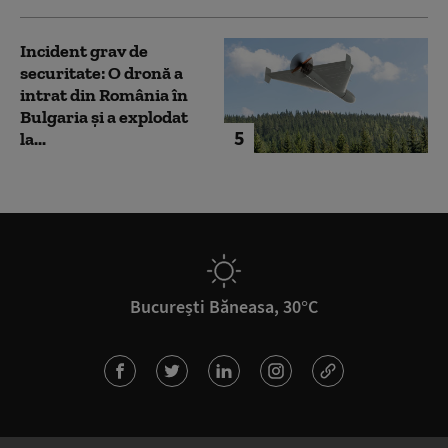
Incident grav de
securitate: O dronă a
intrat din România în
Bulgaria şi a explodat
5
la...
București Băneasa, 30°C