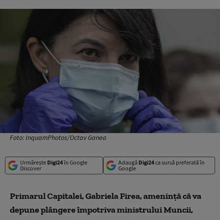
Foto: InquamPhotos/Octav Ganea
Urmărește
Digi24
în Google
Adaugă
Digi24
ca sursă preferată în
Discover
Google
Primarul Capitalei, Gabriela Firea, amenință că va
depune plângere împotriva ministrului Muncii,