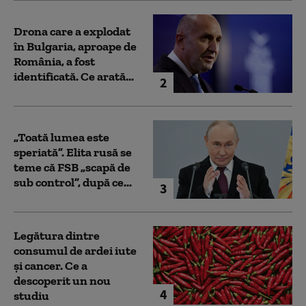
Drona care a explodat
în Bulgaria, aproape de
România, a fost
identificată. Ce arată...
2
„Toată lumea este
speriată”. Elita rusă se
teme că FSB „scapă de
sub control”, după ce...
3
Legătura dintre
consumul de ardei iute
și cancer. Ce a
descoperit un nou
4
studiu