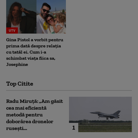
UTV
Gina Pistol a vorbit pentru
prima dată despre relația
cu tatăl ei. Cum i-a
schimbat viața fiica sa,
Josephine
Top Citite
Radu Miruță: „Am găsit
cea mai eficientă
metodă pentru
doborârea dronelor
1
rusești...