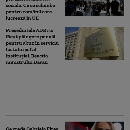
socială. Ce se schimbă
pentru românii care
lucrează în UE
Preşedintele ADR i-a
făcut plângere penală
pentru abuz în serviciu
fostului şef al
instituţiei. Reacția
ministrului Darău
Scrisoare către Ursula
von der Leyen:
Gabriela Firea propune
un Fond European
pentru fertilitate
Ce crede Gabriela Firea