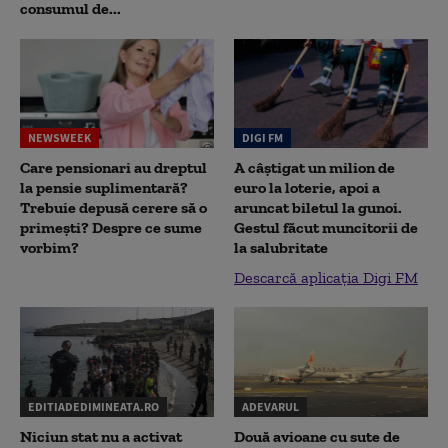
consumul de...
NEWSWEEK
DIGI FM
Care pensionari au dreptul
A câștigat un milion de
la pensie suplimentară?
euro la loterie, apoi a
Trebuie depusă cerere să o
aruncat biletul la gunoi.
primești? Despre ce sume
Gestul făcut muncitorii de
vorbim?
la salubritate
Descarcă aplicația Digi FM
EDITIADEDIMINEATA.RO
ADEVARUL
Niciun stat nu a activat
Două avioane cu sute de