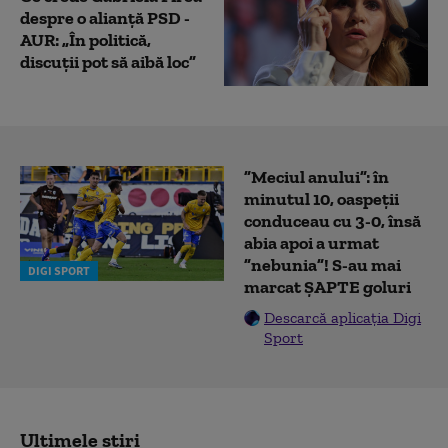
despre o alianță PSD -
AUR: „În politică,
discuții pot să aibă loc”
”Meciul anului”: în
minutul 10, oaspeții
conduceau cu 3-0, însă
abia apoi a urmat
”nebunia”! S-au mai
DIGI SPORT
marcat ȘAPTE goluri
Descarcă aplicația Digi
Sport
Ultimele știri