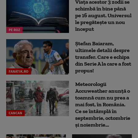
Viața acestor 3 zodii se
schimbă în bine până
pe 16 august. Universul
le pregătește un nou
început
PE ROZ
Ștefan Baiaram,
ultimele detalii despre
transfer. Care e echipa
din Serie A la care a fost
propus!
FANATIK.RO
Meteorologii
Accuweather anunță o
toamnă cum nu prea a
mai fost, în România.
Ce se întâmplă în
CANCAN
septembrie, octombrie
și noiembrie...