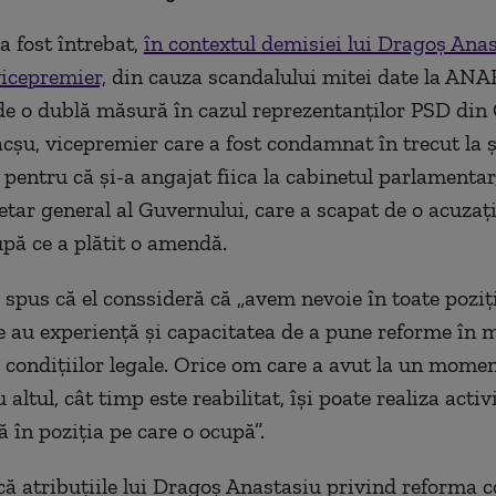
 a fost întrebat,
în contextul demisiei lui Dragoș Ana
vicepremier,
din cauza scandalului mitei date la ANA
de o dublă măsură în cazul reprezentanților PSD din
șu, vicepremier care a fost condamnat în trecut la ș
pentru că și-a angajat fiica la cabinetul parlamentar
etar general al Guvernului, care a scapat de o acuzaț
pă ce a plătit o amendă.
 spus că el conssideră că „avem nevoie în toate poziți
 au experiență și capacitatea de a pune reforme în m
 condițiilor legale. Orice om care a avut la un mome
 altul, cât timp este reabilitat, își poate realiza acti
 în poziția pe care o ocupă”.
că atribuțiile lui Dragoș Anastasiu privind reforma 