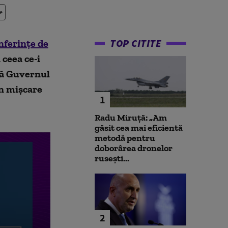
e
TOP CITITE
nferințe de
 ceea ce-i
că Guvernul
în mișcare
1
Radu Miruță: „Am
găsit cea mai eficientă
metodă pentru
doborârea dronelor
rusești...
2