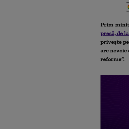
Prim-minist
presă, de la
privește p
are nevoie 
reforme”.