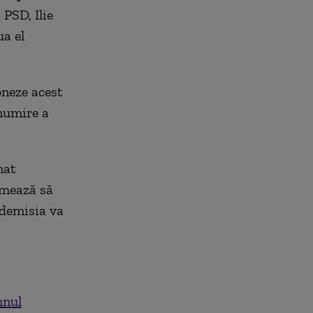
PSD, Ilie
a el
oneze acest
 numire a
nat
rmează să
 demisia va
mnul