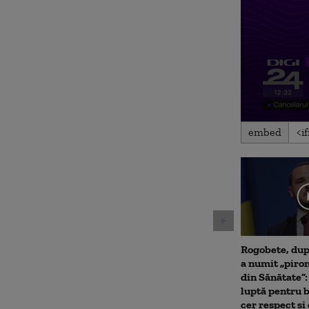
0
embed
seconds
of
42
minutes,
55
seconds
Volu
90%
Rogobete, după
a numit „piro
din Sănătate”:
luptă pentru 
cer respect și