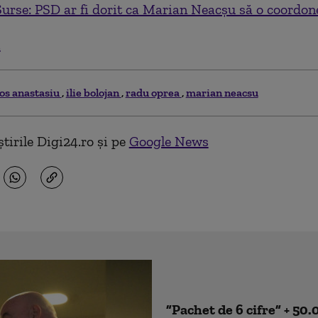
 Surse: PSD ar fi dorit ca Marian Neacșu să o coordon
.
os anastasiu
ilie bolojan
radu oprea
marian neacsu
tirile Digi24.ro și pe
Google News
”Pachet de 6 cifre” + 50