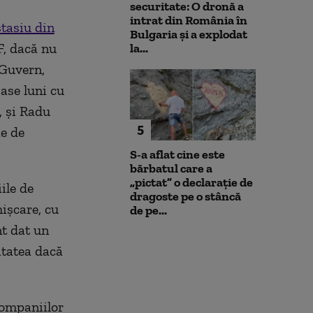
securitate: O dronă a
intrat din România în
stasiu din
Bulgaria şi a explodat
F, dacă nu
la...
 Guvern,
ase luni cu
, și Radu
5
ie de
S-a aflat cine este
bărbatul care a
„pictat” o declarație de
ile de
dragoste pe o stâncă
ișcare, cu
de pe...
nt dat un
vitatea dacă
companiilor