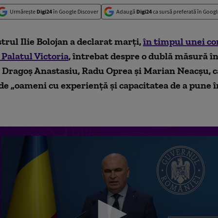
Urmărește
Digi24
în Google Discover
Adaugă
Digi24
ca sursă preferată în Googl
rul Ilie Bolojan a declarat marți,
în timpul unei co
 Palatul Victoria
, întrebat despre o dublă măsură în
e Dragoș Anastasiu, Radu Oprea și Marian Neacșu, 
de „oameni cu experiență și capacitatea de a pune 