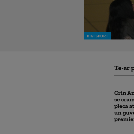
DIGI SPORT
Te-ar p
Crin An
se cram
pleca a
un guve
premie