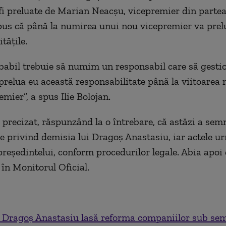
 fi preluate de Marian Neacșu, vicepremier din partea 
pus că până la numirea unui nou vicepremier va prelu
tățile.
babil trebuie să numim un responsabil care să gesti
 prelua eu această responsabilitate până la viitoarea
mier”, a spus Ilie Bolojan.
 precizat, răspunzând la o întrebare, că astăzi a sem
 privind demisia lui Dragoș Anastasiu, iar actele u
 președintelui, conform procedurilor legale. Abia apoi
 în Monitorul Oficial.
i Dragoș Anastasiu lasă reforma companiilor sub se