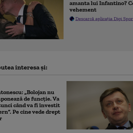
amanta lui Infantino? 
vehement
Descarcă aplicația Digi Spor
utea interesa și:
tonescu: „Bolojan nu
ponează de funcție. Va
tunci când va fi învestit
rn”. Pe cine vede drept
r