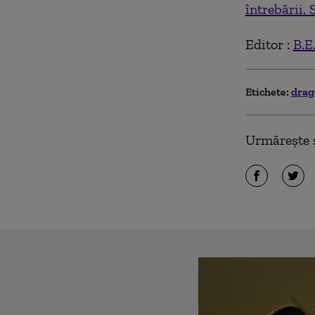
întrebării.
Editor :
B.E
Etichete:
drag
Urmărește ș