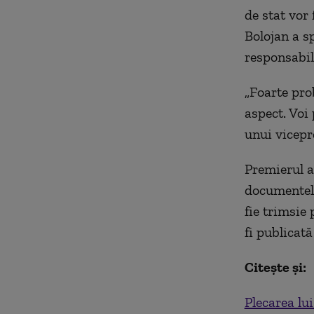
de stat vor
Bolojan a s
responsabili
„Foarte pro
aspect. Voi
unui vicepre
Premierul a
documentele
fie trimsie
fi publicată
Citește și:
Plecarea lu