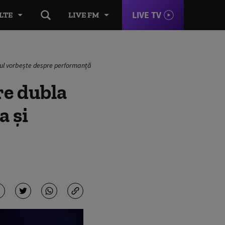
LIVE TV
LTE
LIVE FM
erul vorbește despre performanță
re dubla
a și