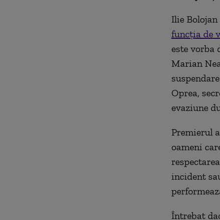
Ilie Bolojan
funcția de 
este vorba 
Marian Neac
suspendare 
Oprea, secr
evaziune du
Premierul a
oameni care
respectarea
incident sau
performează
Întrebat da