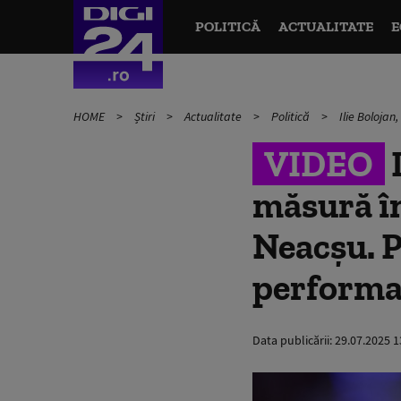
POLITICĂ
ACTUALITATE
E
HOME
Știri
Actualitate
Politică
Ilie Boloja
VIDEO
I
măsură în
Neacșu. 
performa
Data publicării:
29.07.2025 1