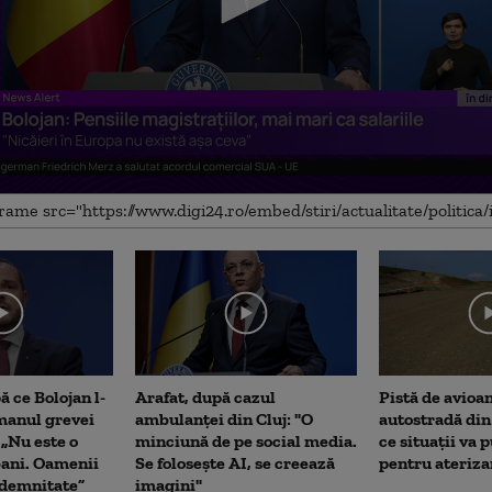
me
 ce Bolojan l-
Arafat, după cazul
Pistă de avioa
manul grevei
ambulanței din Cluj: "O
autostradă din
 „Nu este o
minciună de pe social media.
ce situații va p
bani. Oamenii
Se folosește AI, se creează
pentru ateriza
 demnitate”
imagini"