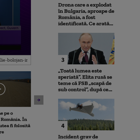
Drona care a explodat
în Bulgaria, aproape de
România, a fost
identificată. Ce arată...
3
„Toată lumea este
speriată”. Elita rusă se
teme că FSB „scapă de
sub control”, după ce...
ne pe o
Bebeluș de 11 luni, surprins
Cum va fi vrem
 România. În
la volan
următoarele zi
4
utea fi folosită
re
Incident grav de