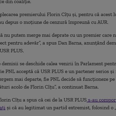
ce din coaliție.
 plecarea premierului Florin Cîțu și, pentru că acest 
 au depus o moțiune de cenzură împreună cu AUR.
că nu putem merge mai deprate cu un premier care n
ct pentru adevăr”, a spus Dan Barna, anunțând demi
r USR PLUS.
e demisii se deschide calea venirii în Parlament pent
Fie PNL acceptă că USR PLUS e un partener serios și
ergem mai departe, fie PNL decide să funcționeze pe
turi acolo de Florin Cîțu”, a continuat Barna.
lorin Cîțu a spus că cei de la USR PLUS
s-au comport
ați
și că au legitimat un partid extremist, folosind o