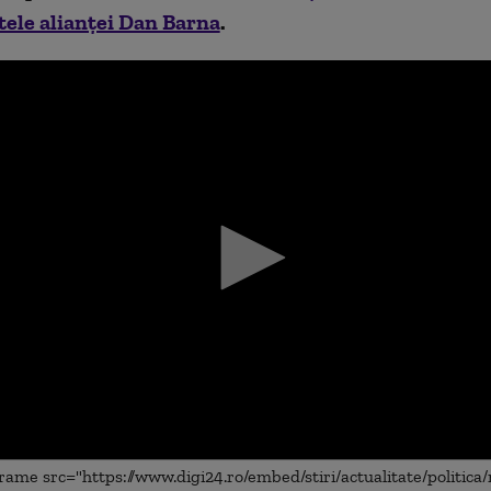
tele alianței Dan Barna
.