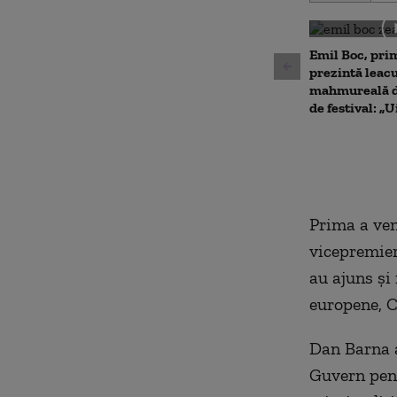
of
0
seconds
Volu
90%
Emil Boc, prim
prezintă leac
mahmureală d
de festival: „U
Prima a ven
vicepremier
au ajuns și 
europene, C
Dan Barna a
Guvern pent