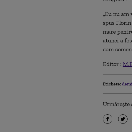
„Eu nu am v
spus Florin
mare pentru
atunci a fos
cum coment
Editor :
M.B
Etichete:
demi
Urmărește ș