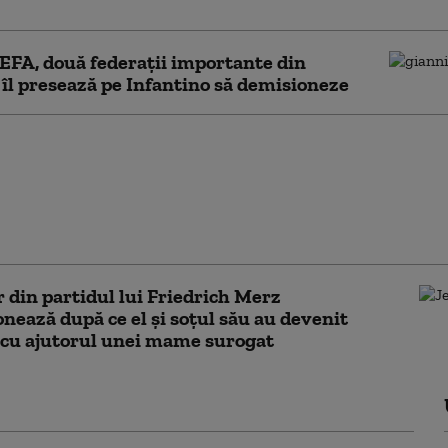
FA, două federaţii importante din
îl presează pe Infantino să demisioneze
lul consilier al lui
Infantino a
nat. Scandalul
i participațiilor la
ondială continuă
r din partidul lui Friedrich Merz
nează după ce el și soțul său au devenit
 cu ajutorul unei mame surogat