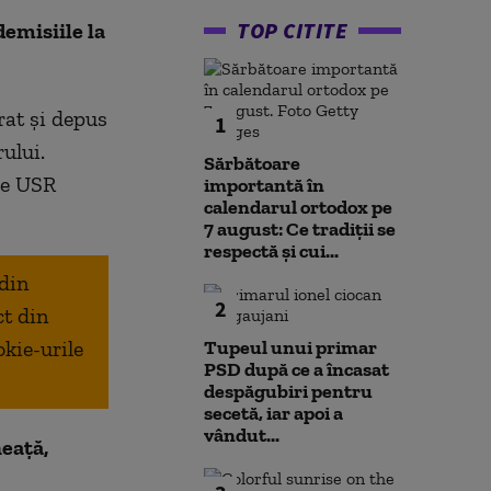
TOP CITITE
emisiile la
rat și depus
1
ului.
Sărbătoare
le USR
importantă în
calendarul ortodox pe
7 august: Ce tradiții se
respectă și cui...
 din
2
ct din
okie-urile
Tupeul unui primar
PSD după ce a încasat
despăgubiri pentru
secetă, iar apoi a
vândut...
eață,