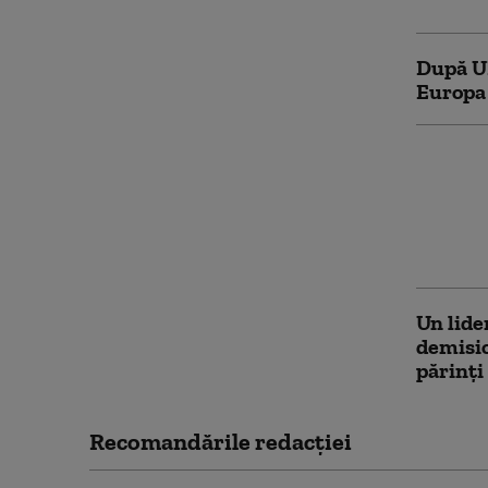
După UE
Europa 
Principa
Gianni 
demisio
vânzări
Cupa M
Un lide
demisio
părinți
Recomandările redacţiei