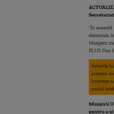
ACTUALIZAR
Secretaria
"În această
demisiile, 
Mergem mai
PLUS Dan B
Setarile t
aceasta se
browser s
social med
Miniștrii 
pentru a-și