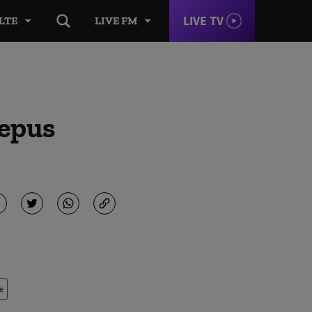
LIVE TV
LTE
LIVE FM
depus
e