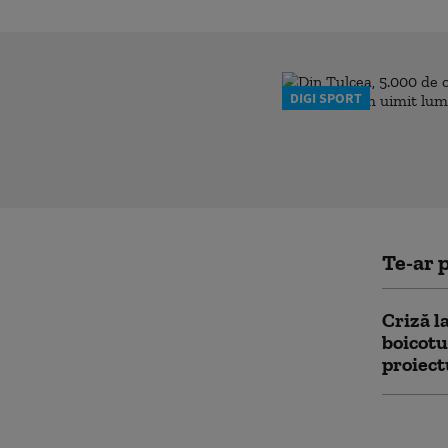
DIGI SPORT
Te-ar p
Criză l
boicotu
proiect
Luis Fi
Infanti