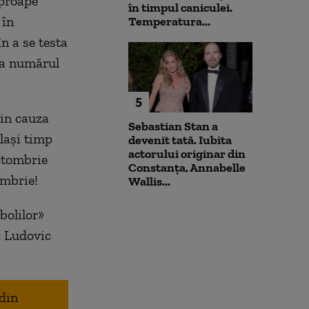
aproape
în timpul caniculei.
 în
Temperatura...
n a se testa
 la numărul
5
din cauza
Sebastian Stan a
lași timp
devenit tată. Iubita
actorului originar din
Octombrie
Constanța, Annabelle
embrie!
Wallis...
bolilor»
: Ludovic
 din