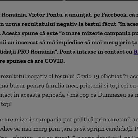
 România, Victor Ponta, a anunțat, pe Facebook, că 
n urma rezultatului negativ la testul făcut “în ace
 Acesta spune că este “o mare mizerie campania pu
nii au încercat să mă împiedice să mai merg prin țar
didații PRO România”. Ponta intrase în contact cu
R
are spunea că are COVID.
rezultatul negativ al testului Covid 19 efectuat în ac
mă bucur pentru familia mea, prietenii și toți cei cu
ontact în această perioada / mă rog că Dumnezeu să n
toți!
mare mizerie campania pur politică prin care unii au
dice să mai merg prin țară și să sprijin candidațîi 
r - ghinion - nu au reușit !”, a scris deputatul, pe F