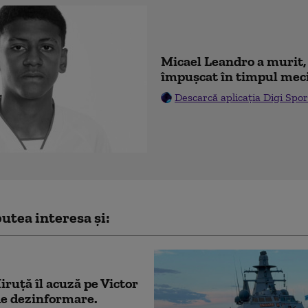
Micael Leandro a murit, 
împușcat în timpul mec
Descarcă aplicația Digi Spor
utea interesa și:
ruță îl acuză pe Victor
de dezinformare.