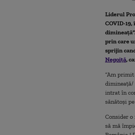
Liderul Pro
COVID-19, î
dimineață”.
prin care u
sprijin can
Negoiță
, c
“Am primit 
dimineață/ 
intrat în c
sănătoși pe 
Consider o 
să mă împie
România ! Da