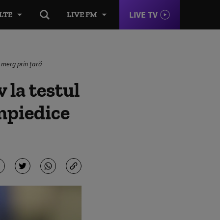
LIVE TV
LTE
LIVE FM
ă merg prin țară
 la testul
mpiedice