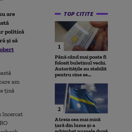
TOP CITITE
nu are
astă
r politică
ă și să
1
obert
Până când mai poate fi
folosit buletinul vechi.
Autoritățile au stabilit
eastă
pentru cine se...
 care am
e țină
2
 încercat
A treia cea mai mică
PRO
țară din lume și-a
schimbat numele după
acebook.