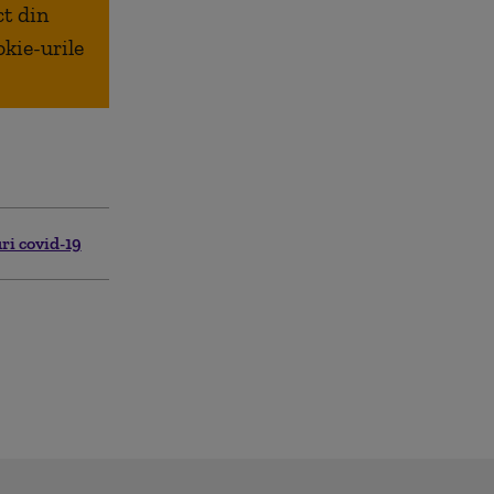
ct din
okie-urile
ri covid-19