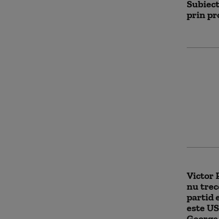
Subiect
prin p
Victor 
premier
pentru
politic
la cel m
Victor 
nu trec
partid 
este US
George