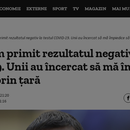
CONOMIE
EXTERNE
SPORT
TV
MAGAZIN
MAI MU
imit rezultatul negativ la testul COVID-19. Unii au încercat să mă împiedice s
 primit rezultatul negativ
 Unii au încercat să mă î
rin țară
 21:20
1:16