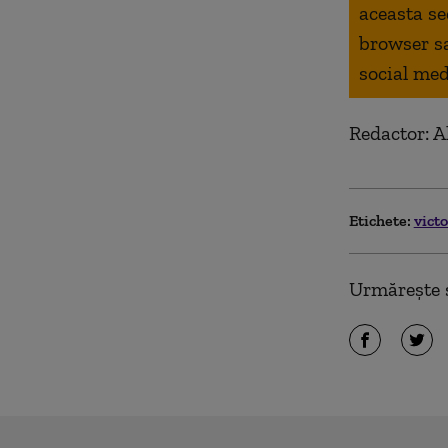
aceasta se
browser s
social med
Redactor: 
Etichete:
vict
Urmărește ș