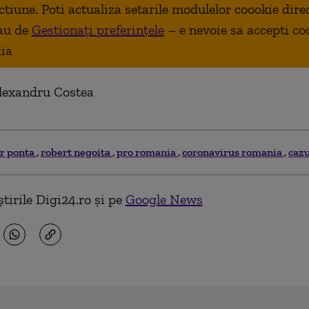
ctiune. Poti actualiza setarile modulelor coookie dire
au de
Gestionați preferințele
– e nevoie sa accepti co
ia
Alexandru Costea
or ponta
robert negoita
pro romania
coronavirus romania
cazu
tirile Digi24.ro și pe
Google News