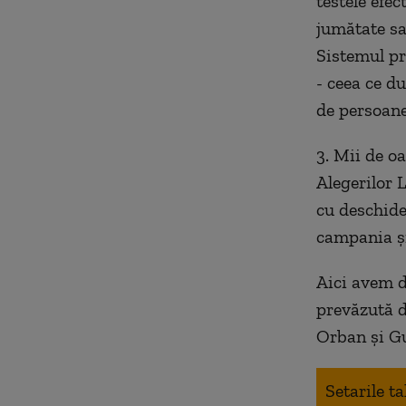
testele efec
jumătate sa
Sistemul pr
- ceea ce d
de persoane 
3. Mii de o
Alegerilor 
cu deschide
campania și
Aici avem d
prevăzută d
Orban și Gu
Setarile t