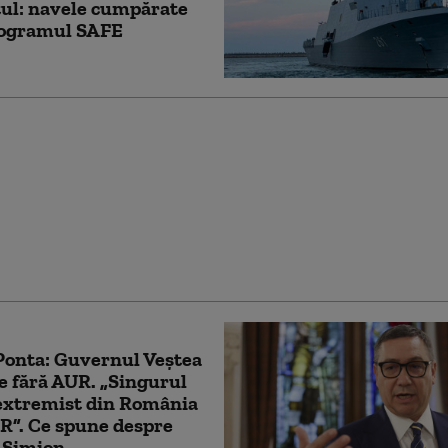
ul: navele cumpărate
rogramul SAFE
Ponta, propunerea de
 a grupului Uniți
 România: „Este un
ian cu experienţă vastă
ai înalt nivel”
Ponta: Guvernul Veștea
e fără AUR. „Singurul
extremist din România
R”. Ce spune despre
 Simion