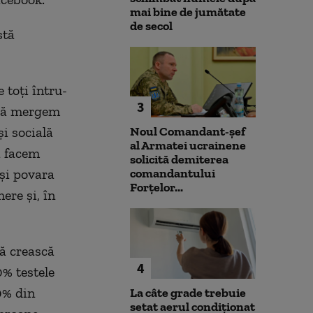
mai bine de jumătate
de secol
stă
 toți întru-
3
e să mergem
i socială
Noul Comandant-șef
al Armatei ucrainene
ă facem
solicită demiterea
 și povara
comandantului
Forțelor...
ere și, în
ă crească
4
0% testele
0% din
La câte grade trebuie
setat aerul condiționat