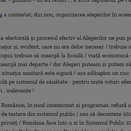
a
a contestat, din nou, organizarea alegerilor în acea
 electorală și procesul efectiv al Alegerilor ne pun pe
major și, evident, care nu era deloc necesar / trebui
copiii trebuie să meargă la Școală / viață economică ș
meargă mai departe / dar Alegeri puteam și putem s
 situația sanitară este sigură / așa adăugăm un risc
ilă pe sistemul de sănătate - pentru niște voturi efem
 , irelevante !
 României, în mod intenționat și programat, refuză s
 de testare din sistemul public ( sau să deconteze 10
 privat) / România face într-o zi în Sistemul Public 1