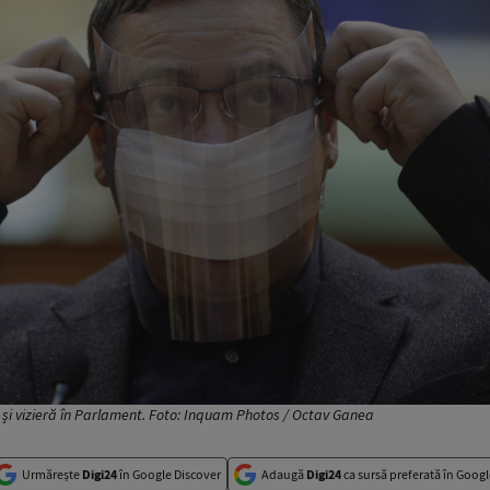
și vizieră în Parlament. Foto: Inquam Photos / Octav Ganea
Urmărește
Digi24
în Google Discover
Adaugă
Digi24
ca sursă preferată în Googl