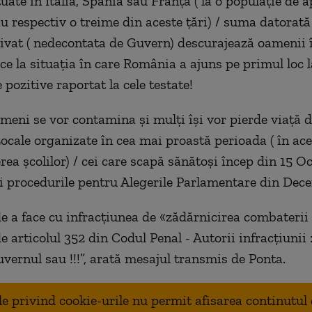
tuate în Italia, Spania sau Franța ( la o populație de 
u respectiv o treime din aceste țări) / suma datorată
ivat ( nedecontata de Guvern) descurajează oamenii î
uce la situația în care România a ajuns pe primul loc
pozitive raportat la cele testate!
ameni se vor contamina și mulți își vor pierde viață 
Locale organizate în cea mai proastă perioada ( în ace
rea școlilor) / cei care scapă sănătoși încep din 15 
 procedurile pentru Alegerile Parlamentare din Dec
e a face cu infracțiunea de «zădărnicirea combaterii 
e articolul 352 din Codul Penal - Autorii infracțiunii 
vernul sau !!!”, arată mesajul transmis de Ponta.
ale privind cookie-urile nu permit afisarea continutul