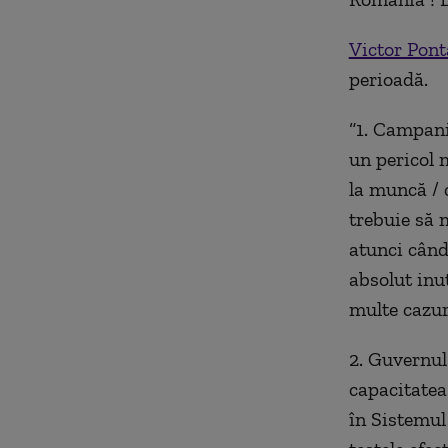
Victor Pont
perioadă.
“1. Campania
un pericol 
la muncă / 
trebuie să 
atunci când
absolut inut
multe cazuri
2. Guvernul
capacitatea
în Sistemul