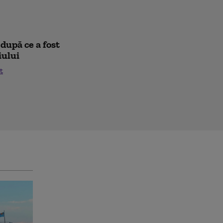
după ce a fost
iului
t