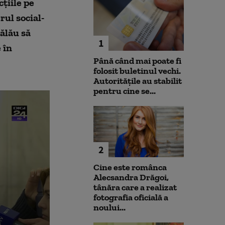
ţiile pe
rul social-
ălău să
1
 în
Până când mai poate fi
folosit buletinul vechi.
Autoritățile au stabilit
pentru cine se...
2
Cine este românca
Alecsandra Drăgoi,
tânăra care a realizat
fotografia oficială a
noului...