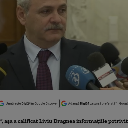
Urmărește
Digi24
în Google Discover
Adaugă
Digi24
ca sursă preferată în Googl
, aşa a calificat Liviu Dragnea informaţiile potrivi