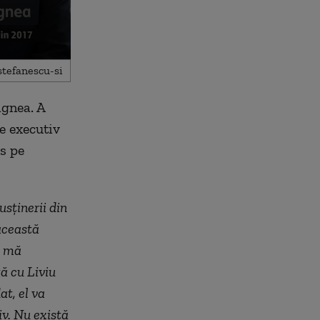
agnea. A
te executiv
is pe
sținerii din
această
, mă
ă cu Liviu
t, el va
iv. Nu există