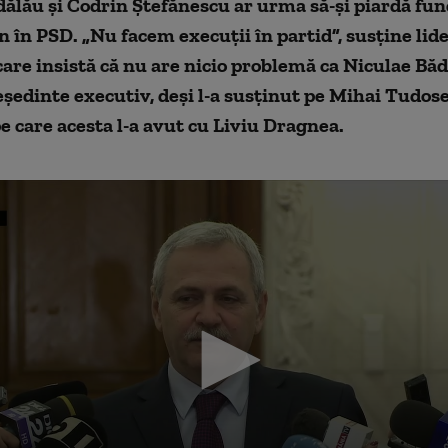
ălău şi Codrin Ştefănescu ar urma să-şi piardă func
in în PSD. „Nu facem execuţii în partid”, susţine lide
are insistă că nu are nicio problemă ca Niculae Băd
edinte executiv, deşi l-a susţinut pe Mihai Tudose
pe care acesta l-a avut cu Liviu Dragnea.