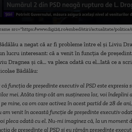
Bădălău a negat că ar fi probleme între el şi Liviu Dr
me
un lucru interesant: că a venit în funcţia de preşedin
iu Dragnea şi că... va pleca odată cu el...
Iată ce a scr
icolae Bădălău:
 că funcția de președinte executiv al PSD este expresia su
ilor mei. Atâta timp cât am susținerea lor, voi îndeplini 
, pe mine, ca om care activez în acest partid de 28 de ani
 am venit în această funcție de președinte executiv odat
oi pleca odată cu el. Nu-mi imaginez că, la un moment da
ncția de președinte al PSD și eu rămân președinte execut