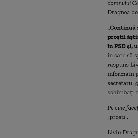
domnului Cod
Dragnea de 
„Continuă s
proştii ăşt
în PSD şi, 
în care să 
răspuns Liv
informații 
secretarul 
schimbaţi d
Pe cine faceț
„proști”.
Liviu Dragn