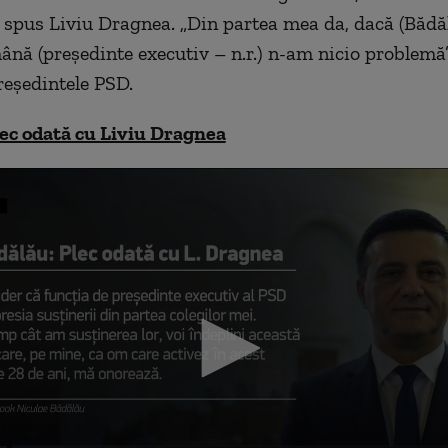
a spus Liviu Dragnea. „
Din partea mea da, dacă (Bădăl
ână (președinte executiv – n.r.) n-am nicio problemă”
reședintele PSD.
ec odată cu Liviu Dragnea