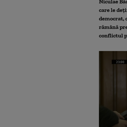
Niculae Băd
care le deţ
democrat, c
rămână preş
conflictul 