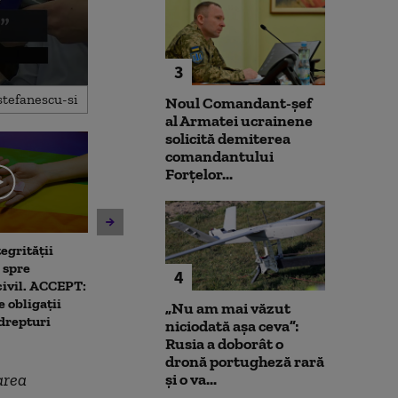
3
Noul Comandant-șef
al Armatei ucrainene
solicită demiterea
comandantului
Forțelor...
egrității
Unitatea 2 de la Cernavodă
Patru mari ora
 spre
ar putea fi oprită dacă
deja să aplice 
4
civil. ACCEPT:
Dunărea continuă să scadă.
limitarea cons
 obligații
Ce spune directorul
curent electric
„Nu am mai văzut
 drepturi
centralei
Capitala
niciodată așa ceva”:
Rusia a doborât o
dronă portugheză rară
area
și o va...