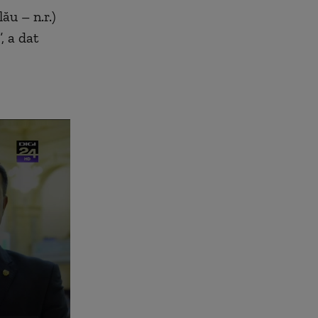
ău – n.r.)
, a dat