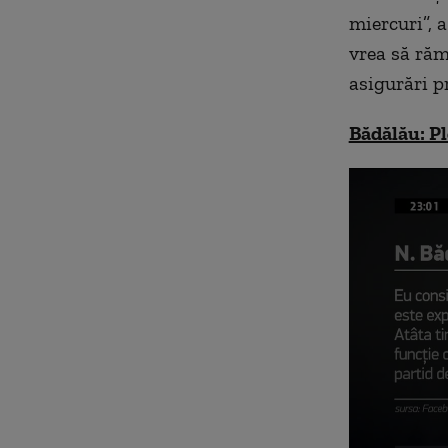
miercuri”, 
vrea să răm
asigurări p
Bădălău: Pl