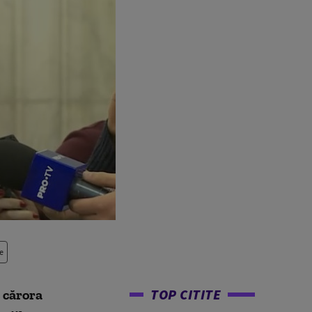
e
TOP CITITE
t cărora