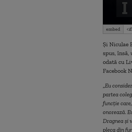
0
embed
seconds
of
40
Şi Niculae 
seconds
Volu
90%
spus, însă, 
odată cu Liv
Facebook N
„
Eu consider
partea coleg
funcție care
onorează. Eu
Dragnea și v
pleca din fu