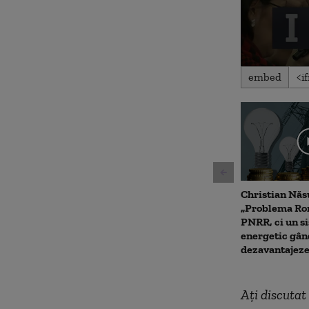
0
embed
seconds
of
1
minute,
12
seconds
Volu
90%
Christian Năs
„Problema Rom
PNRR, ci un s
energetic gând
dezavantajeze
Aţi discuta