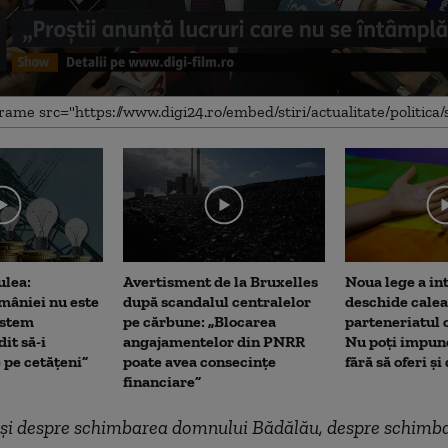
me
ulea:
Avertisment de la Bruxelles
Noua lege a int
âniei nu este
după scandalul centralelor
deschide calea
istem
pe cărbune: „Blocarea
parteneriatul 
it să-i
angajamentelor din PNRR
Nu poți impune
 pe cetățeni”
poate avea consecințe
fără să oferi și
financiare”
t şi despre schimbarea domnului Bădălău, despre schimb