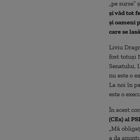
„pe surse” ş
şi văd tot 
şi oameni p
care se lasă
Liviu Dragn
fost totuși
Senatului, L
nu este o ex
La noi în p
este o execu
În acest co
(CEx) al PS
„Mă obligaţ
a da anunţu