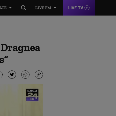
LIVE TV
LTE
LIVE FM
? Dragnea
s”