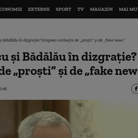
CONOMIE
EXTERNE
SPORT
TV
MAGAZIN
MAI MU
și Bădălău în dizgrație? Dragnea vorbește de „proști” și de „fake news”
u și Bădălău în dizgrație
de „proști” și de „fake new
0:48