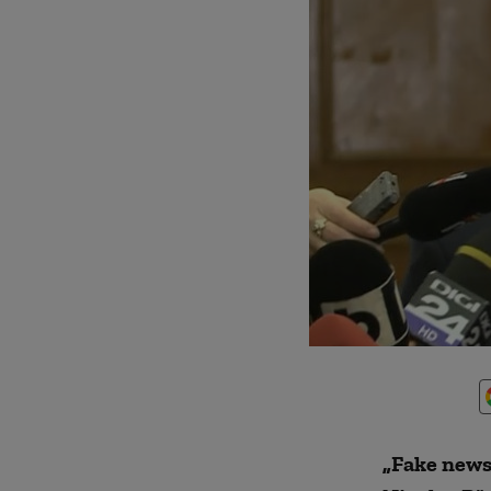
„
Fake news”