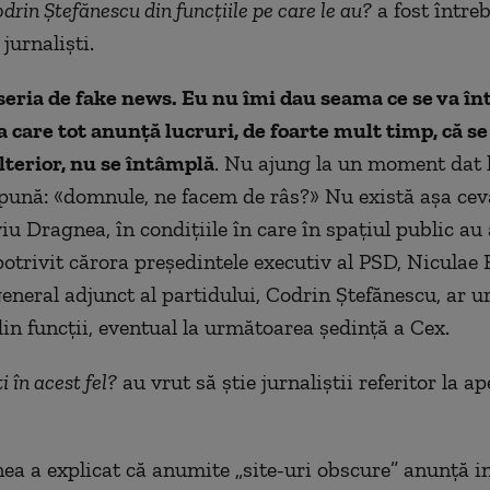
rin Ştefănescu din funcţiile pe care le au?
a fost între
jurnaliști.
eria de fake news. Eu nu îmi dau seama ce se va î
ia care tot anunţă lucruri, de foarte mult timp, că s
ulterior, nu se întâmplă
. Nu ajung la un moment dat l
spună: «domnule, ne facem de râs?» Nu există aşa ceva
iu Dragnea, în condițiile în care în spațiul public au
potrivit cărora preşedintele executiv al PSD, Niculae 
general adjunct al partidului, Codrin Ştefănescu, ar u
in funcţii, eventual la următoarea şedinţă a Cex.
i în acest fel?
au vrut să știe jurnaliștii referitor la ap
ea a explicat că anumite „site-uri obscure” anunţă i