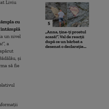
bat Liviu
ntâmpla cu
5
e întâmplă
„Anna, ţine-ţi prostul
a un nivel
acasă!”. Val de reacții
după ce un bărbat a
!”, a
desenat o declarație...
 apărut
Bădălău, şi
rma să fie
elativul
nformaţii