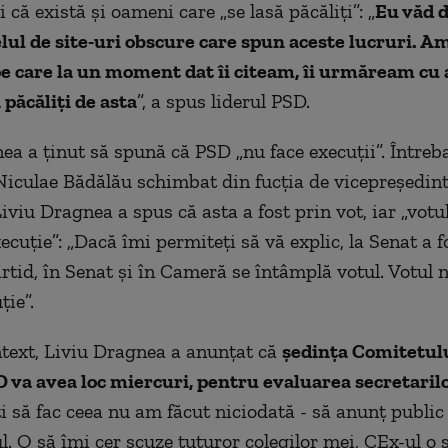
i că există şi oameni care „se lasă păcăliţi”: „
Eu văd 
felul de site-uri obscure care spun aceste lucruri. 
e care la un moment dat îi citeam, îi urmăream cu 
 păcăliţi de asta
”, a spus liderul PSD.
ea a ţinut să spună că PSD „nu face execuţii”. Întreba
 Niculae Bădălău schimbat din fucţia de vicepreşedint
iviu Dragnea a spus că asta a fost prin vot, iar „votu
ecuţie”: „Dacă îmi permiteţi să vă explic, la Senat a f
artid, în Senat şi în Cameră se întâmplă votul. Votul 
ţie”.
ntext, Liviu Dragnea a anunţat că
şedinţa Comitetul
D va avea loc miercuri, pentru evaluarea secretarilo
i să fac ceea nu am făcut niciodată - să anunţ public
l. O să îmi cer scuze tuturor colegilor mei, CEx-ul o 