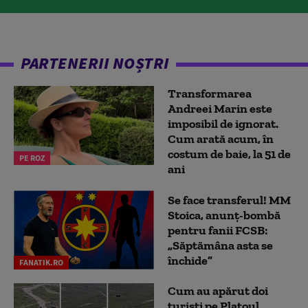
PARTENERII NOȘTRI
Transformarea
Andreei Marin este
imposibil de ignorat.
Cum arată acum, în
costum de baie, la 51 de
PE ROZ
ani
Se face transferul! MM
Stoica, anunț-bombă
pentru fanii FCSB:
„Săptămâna asta se
închide”
FANATIK.RO
Cum au apărut doi
turiști pe Platoul