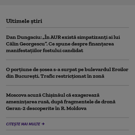
Ultimele știri
Dan Dungaciu: „În AUR există simpatizanți ai lui
Călin Georgescu”. Ce spune despre finanțarea
manifestațiilor fostului candidat
O porțiune de șosea s-a surpat pe bulevardul Eroilor
din București. Trafic restricționat în zonă
Moscova acuză Chișinăul că exagerează
amenințarea rusă, după fragmentele de dronă
Geran-2 descoperite în R. Moldova
CITEȘTE MAI MULTE