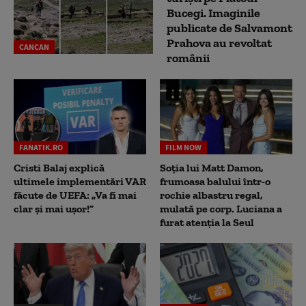
Bucegi. Imaginile
publicate de Salvamont
Prahova au revoltat
CANCAN
românii
FANATIK.RO
FILM NOW
Cristi Balaj explică
Soția lui Matt Damon,
ultimele implementări VAR
frumoasa balului într-o
făcute de UEFA: „Va fi mai
rochie albastru regal,
clar și mai ușor!”
mulată pe corp. Luciana a
furat atenția la Seul