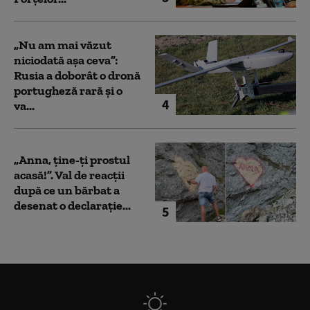
„Nu am mai văzut
niciodată așa ceva”:
Rusia a doborât o dronă
portugheză rară și o
4
va...
„Anna, ţine-ţi prostul
acasă!”. Val de reacții
după ce un bărbat a
desenat o declarație...
5