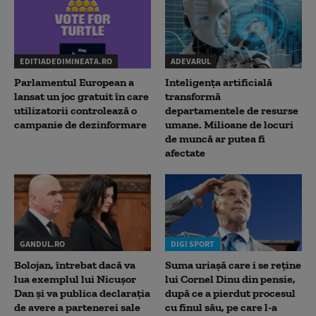
EDITIADEDIMINEATA.RO
ADEVARUL
Parlamentul European a
Inteligența artificială
lansat un joc gratuit în care
transformă
utilizatorii controlează o
departamentele de resurse
campanie de dezinformare
umane. Milioane de locuri
de muncă ar putea fi
afectate
GANDUL.RO
DIGI SPORT
Bolojan, întrebat dacă va
Suma uriașă care i se reține
lua exemplul lui Nicușor
lui Cornel Dinu din pensie,
Dan și va publica declarația
după ce a pierdut procesul
de avere a partenerei sale
cu finul său, pe care l-a