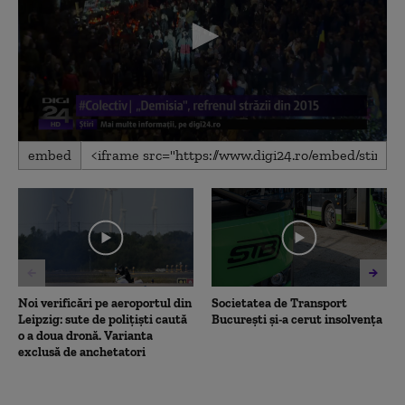
0
embed
seconds
of
2
minutes,
17
seconds
Noi verificări pe aeroportul din
Societatea de Transport
Leipzig: sute de polițiști caută
București și-a cerut insolvența
o a doua dronă. Varianta
exclusă de anchetatori