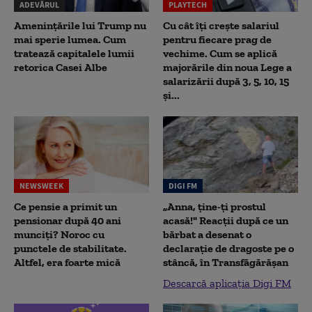
ADEVĂRUL
PLAYTECH
Amenințările lui Trump nu
Cu cât îți crește salariul
mai sperie lumea. Cum
pentru fiecare prag de
tratează capitalele lumii
vechime. Cum se aplică
retorica Casei Albe
majorările din noua Lege a
salarizării după 3, 5, 10, 15
și...
NEWSWEEK
DIGI FM
Ce pensie a primit un
„Anna, ţine-ţi prostul
pensionar după 40 ani
acasă!" Reacţii după ce un
munciți? Noroc cu
bărbat a desenat o
punctele de stabilitate.
declaraţie de dragoste pe o
Altfel, era foarte mică
stâncă, în Transfăgărăşan
Descarcă aplicația Digi FM