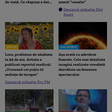
de viață. Ce răspuns a dat...
numit "canalie"
Descarcă aplicația Digi
Sport
PRO FM
DIGI WORLD
Lora, probleme de sănătate
Așa arată cu adevărat
la 44 de ani. Artista a
Soarele. Cele mai detaliate
publicat raportul medical:
imagini realizate vreodată
„Urmează cel puțin 10
dezvăluie un fenomen
ședințe de terapie”
spectaculos
Descarcă aplicația Pro FM