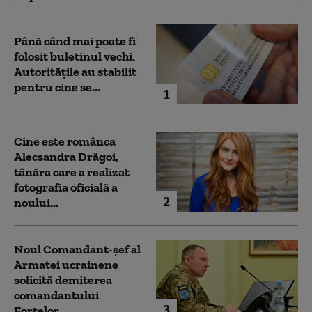
Până când mai poate fi
folosit buletinul vechi.
Autoritățile au stabilit
pentru cine se...
1
Cine este românca
Alecsandra Drăgoi,
tânăra care a realizat
fotografia oficială a
2
noului...
Noul Comandant-șef al
Armatei ucrainene
solicită demiterea
comandantului
3
Forțelor...