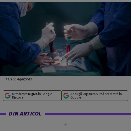
FOTO: Agerpres
Urmărește
Digi24
în Google
Adaugă
Digi24
ca sursă preferată în
Discover
Google
DIN ARTICOL