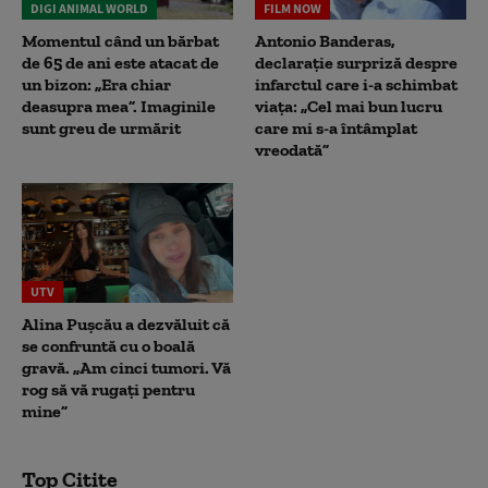
DIGI ANIMAL WORLD
FILM NOW
Momentul când un bărbat
Antonio Banderas,
de 65 de ani este atacat de
declarație surpriză despre
un bizon: „Era chiar
infarctul care i-a schimbat
deasupra mea”. Imaginile
viața: „Cel mai bun lucru
sunt greu de urmărit
care mi s-a întâmplat
vreodată”
UTV
Alina Pușcău a dezvăluit că
se confruntă cu o boală
gravă. „Am cinci tumori. Vă
rog să vă rugați pentru
mine”
Top Citite