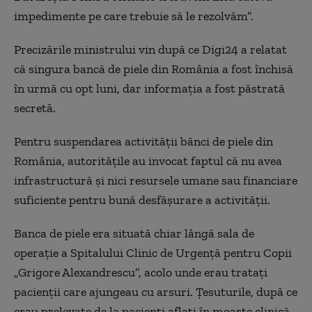
impedimente pe care trebuie să le rezolvăm”.
Precizările ministrului vin după ce Digi24 a relatat
că singura bancă de piele din România a fost închisă
în urmă cu opt luni, dar informația a fost păstrată
secretă.
Pentru suspendarea activităţii bănci de piele din
România, autorităţile au invocat faptul că nu avea
infrastructură şi nici resursele umane sau financiare
suficiente pentru bună desfăşurare a activităţii.
Banca de piele era situată chiar lângă sala de
operaţie a Spitalului Clinic de Urgenţă pentru Copii
„Grigore Alexandrescu”, acolo unde erau trataţi
pacienţii care ajungeau cu arsuri. Ţesuturile, după ce
erau prelevate de la pacienţi aflaţi în moarte clinică,