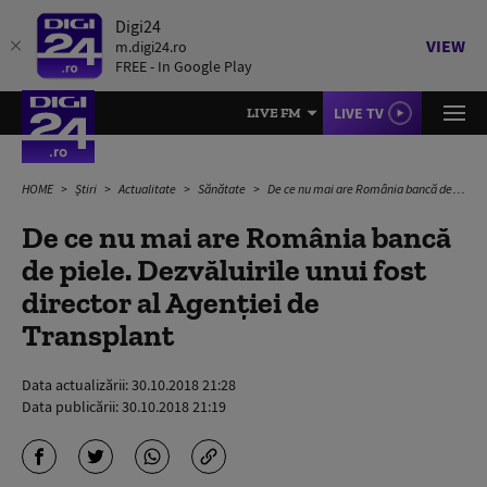
Digi24
VIEW
m.digi24.ro
FREE - In Google Play
LIVE TV
LIVE FM
HOME
Știri
Actualitate
Sănătate
De ce nu mai are România bancă de piele. Dezvăluirile unui fost director al Agenţiei de Transplant
De ce nu mai are România bancă
de piele. Dezvăluirile unui fost
director al Agenţiei de
Transplant
Data actualizării:
30.10.2018 21:28
Data publicării:
30.10.2018 21:19