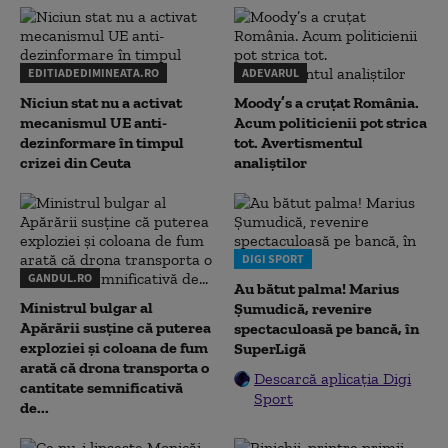
EDITIADEDIMINEATA.RO
ADEVARUL
Niciun stat nu a activat
Moody’s a cruțat România.
mecanismul UE anti-
Acum politicienii pot strica
dezinformare în timpul
tot. Avertismentul
crizei din Ceuta
analiștilor
DIGI SPORT
GANDUL.RO
Au bătut palma! Marius
Ministrul bulgar al
Șumudică, revenire
Apărării susține că puterea
spectaculoasă pe bancă, în
exploziei și coloana de fum
SuperLigă
arată că drona transporta o
Descarcă aplicația Digi
cantitate semnificativă
Sport
de...