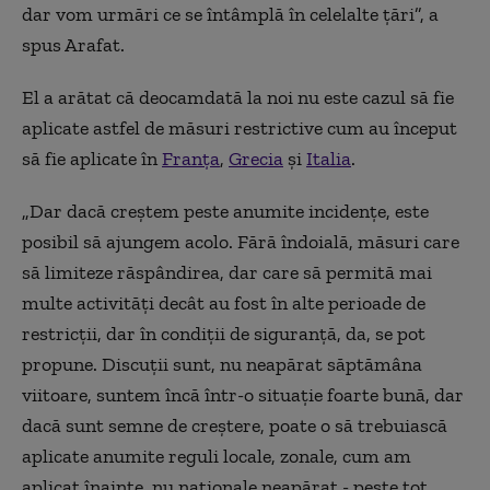
dar vom urmări ce se întâmplă în celelalte țări”, a
spus Arafat.
El a arătat că deocamdată la noi nu este cazul să fie
aplicate astfel de măsuri restrictive cum au început
să fie aplicate în
Franța
,
Grecia
și
Italia
.
„Dar dacă creștem peste anumite incidențe, este
posibil să ajungem acolo. Fără îndoială, măsuri care
să limiteze răspândirea, dar care să permită mai
multe activități decât au fost în alte perioade de
restricții, dar în condiții de siguranță, da, se pot
propune. Discuții sunt, nu neapărat săptămâna
viitoare, suntem încă într-o situație foarte bună, dar
dacă sunt semne de creștere, poate o să trebuiască
aplicate anumite reguli locale, zonale, cum am
aplicat înainte, nu naționale neapărat - peste tot