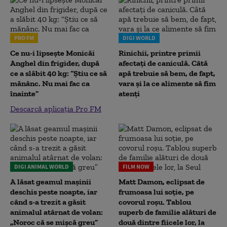
PRO FM
DIGI WORLD
Ce nu-i lipsește Monicăi
Rinichii, printre primii
Anghel din frigider, după
afectați de caniculă. Câtă
ce a slăbit 40 kg: “Știu ce să
apă trebuie să bem, de fapt,
mănânc. Nu mai fac ca
vara și la ce alimente să fim
înainte”
atenți
Descarcă aplicația Pro FM
DIGI ANIMAL WORLD
FILM NOW
A lăsat geamul mașinii
Matt Damon, eclipsat de
deschis peste noapte, iar
frumoasa lui soție, pe
când s-a trezit a găsit
covorul roșu. Tablou
animalul atârnat de volan:
superb de familie alături de
„Noroc că se mișcă greu”
două dintre fiicele lor, la