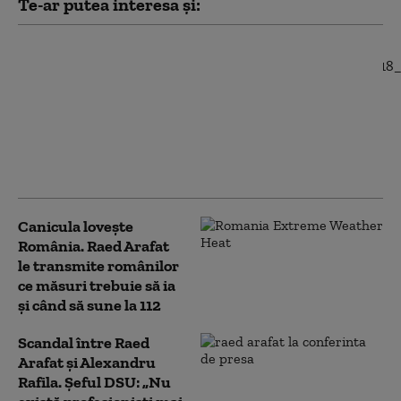
Te-ar putea interesa și:
Misiune în premieră
anunțată de Raed
Arafat: un elicopter
Black Hawk a evacuat
un rănit de pe o navă
aflată în largul Mării
Negre
Canicula lovește
România. Raed Arafat
le transmite românilor
ce măsuri trebuie să ia
și când să sune la 112
Scandal între Raed
Arafat și Alexandru
Rafila. Șeful DSU: „Nu