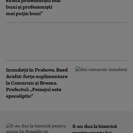
există profesioniști mai
buni și profesioniști
mai puțin buni”
Raed Arafat reclamă fapte „de o
gravitate deosebită” în dosarul
„presupuselor angajări fictive” de la
DSU. Acuzații aduse procurorului
Inundații în Prahova. Raed
Arafat: forțe suplimentare
la Comarnic și Breaza.
Prefectul: „Peisajul este
apocaliptic”
S-au dus la biserică
pentru nunta lui