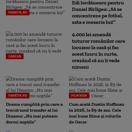
Edi Iordănescu pentru
Daniel Bîrligea: „Să se
FANATIK.RO
concentreze pe fotbal,
asta e meseria lui!”
4.000 lei amendă
tuturor românilor care
locuiesc la casă și fac
acest lucru în curte,
CANCAN
crezând că nu îi vede
nimeni
FANATIK.RO
FILM NOW
Drama cumplită prin care a
Cum arată Dustin Hoffman
trecut noul transfer al lui
în 2026, la 89 de ani. Cele
Dinamo: „Nu mai puteam
mai bune filme și rolurile
dormi nopțile”
de Oscar