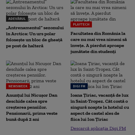
ADEVĂRUL
PLAYTECH
„Antrenamentul” sezonului
Facultatea din România la
în Arctica: Un urs polar
care nu mai vrea nimeni să
folosește un bloc de gheață
înveţe. A pierdut aproape
pe post de halteră
jumătate din studenţi
NEWSWEEK
DIGI FM
Anunțul lui Nicușor Dan
Ioana Țiriac, vacanță de lux
deschide calea spre
în Saint-Tropez. Cât costă o
creșterea pensiilor.
singură noapte la hotelul cu
Pensionarii, prima veste
aspect de castel ales de
bună după 2 ani
fiica lui Ion Țiriac
Descarcă aplicația Digi FM