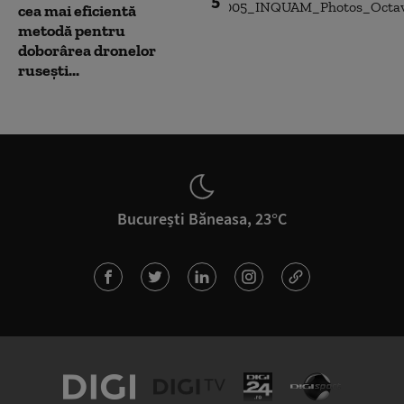
5
cea mai eficientă
metodă pentru
doborârea dronelor
rusești...
București Băneasa, 23°C