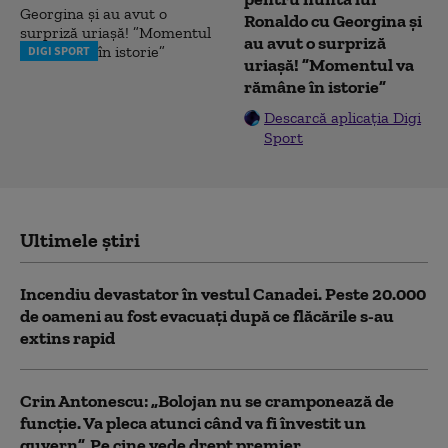
Ronaldo cu Georgina și
au avut o surpriză
DIGI SPORT
uriașă! ”Momentul va
rămâne în istorie”
Descarcă aplicația Digi
Sport
Ultimele știri
Incendiu devastator în vestul Canadei. Peste 20.000
de oameni au fost evacuați după ce flăcările s-au
extins rapid
Crin Antonescu: „Bolojan nu se cramponează de
funcție. Va pleca atunci când va fi învestit un
guvern”. Pe cine vede drept premier