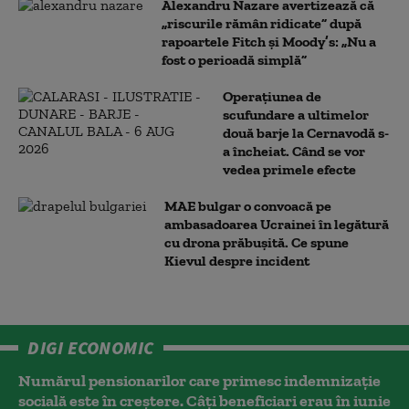
Alexandru Nazare avertizează că
„riscurile rămân ridicate” după
rapoartele Fitch și Moody’s: „Nu a
fost o perioadă simplă”
Operațiunea de
scufundare a ultimelor
două barje la Cernavodă s-
a încheiat. Când se vor
vedea primele efecte
MAE bulgar o convoacă pe
ambasadoarea Ucrainei în legătură
cu drona prăbuşită. Ce spune
Kievul despre incident
DIGI ECONOMIC
Numărul pensionarilor care primesc indemnizaţie
socială este în creștere. Câți beneficiari erau în iunie