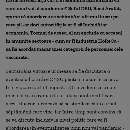
Ce fel de restricții vor fi în România atunci când va
veni noul val al pandemiei? Șeful DSU, Raed Arafat,
spune că abordarea se schimbă și ultimul lucru pe
care și l-ar dori autoritățile ar fi să închidă iar
economia. Tocmai de aceea, el nu exclude ca accesul
în anumite sectoare - cum ar fi industria HoReCa -
să fie acordat măcar unei categorii de persoane: cele
vaccinate.
Săptămâna viitoare urmează să fie discutată o
eventuală hotărâre CNSU pentru măsurile care vor
fi în vigoare de la 1 august. „O să vedem care sunt
măsurile care rămân la fel, dacă sunt modificări,
aceste lucruri urmează să se stabilească în cursul
săptămânii care vine, iar între timp sunt convins că
se va discuta inclusiv la nivel politic care va fi
abordarea (în eventualitatea unui nou val pandemic -