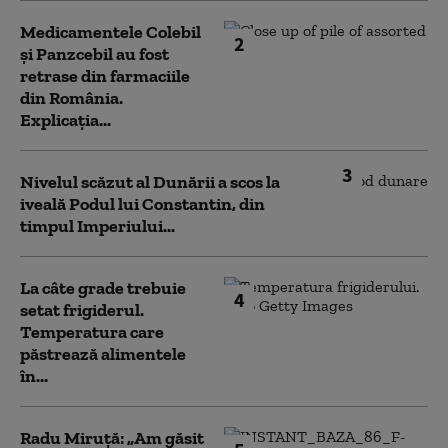
Medicamentele Colebil
2
și Panzcebil au fost
retrase din farmaciile
din România.
Explicația...
3
Nivelul scăzut al Dunării a scos la
iveală Podul lui Constantin, din
timpul Imperiului...
La câte grade trebuie
4
setat frigiderul.
Temperatura care
păstrează alimentele
în...
Radu Miruță: „Am găsit