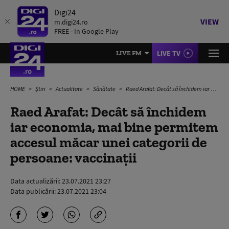
Digi24
VIEW
m.digi24.ro
FREE - In Google Play
LIVE TV
LIVE FM
HOME
Știri
Actualitate
Sănătate
Raed Arafat: Decât să închidem iar economia, mai bine permitem accesul măcar unei categorii de persoane: vaccinații
Raed Arafat: Decât să închidem
iar economia, mai bine permitem
accesul măcar unei categorii de
persoane: vaccinații
Data actualizării:
23.07.2021 23:27
Data publicării:
23.07.2021 23:04