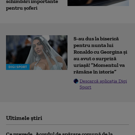
schimbări importante
pentru șoferi
S-au dus la biserică
pentru nunta lui
Ronaldo cu Georgina și
au avut o surpriză
uriașă! ”Momentul va
DIGI SPORT
rămâne în istorie”
Descarcă aplicația Digi
Sport
Ultimele știri
Ce prevede „Acordul de apărare comună de la