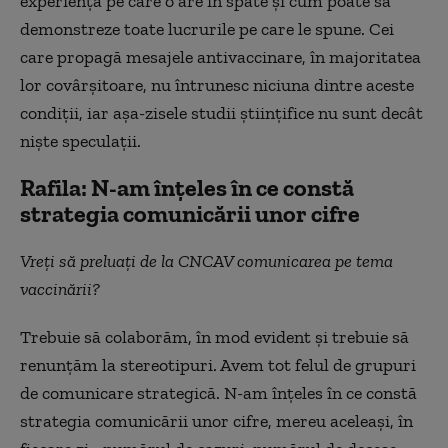
experiența pe care o are în spate și cum poate să
demonstreze toate lucrurile pe care le spune. Cei
care propagă mesajele antivaccinare, în majoritatea
lor covârșitoare, nu întrunesc niciuna dintre aceste
condiții, iar așa-zisele studii științifice nu sunt decât
niște speculații.
Rafila: N-am înțeles în ce constă
strategia comunicării unor cifre
Vreți să preluați de la CNCAV comunicarea pe tema
vaccinării?
Trebuie să colaborăm, în mod evident și trebuie să
renunțăm la stereotipuri. Avem tot felul de grupuri
de comunicare strategică. N-am înțeles în ce constă
strategia comunicării unor cifre, mereu aceleași, în