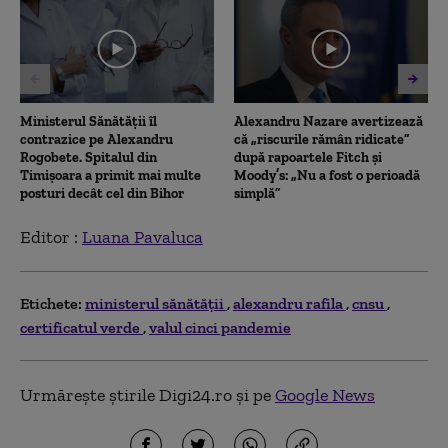
minutes,
14
seconds
Ministerul Sănătății îl
Alexandru Nazare avertizează
contrazice pe Alexandru
că „riscurile rămân ridicate”
Rogobete. Spitalul din
după rapoartele Fitch și
Timișoara a primit mai multe
Moody’s: „Nu a fost o perioadă
posturi decât cel din Bihor
simplă”
Editor :
Luana Pavaluca
Etichete:
ministerul sănătăţii
alexandru rafila
cnsu
certificatul verde
valul cinci pandemie
Urmărește știrile Digi24.ro și pe
Google News