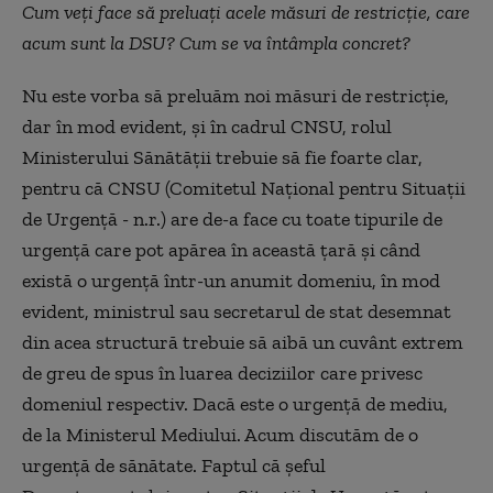
Cum veți face să preluați acele măsuri de restricție, care
acum sunt la DSU? Cum se va întâmpla concret?
Nu este vorba să preluăm noi măsuri de restricție,
dar în mod evident, și în cadrul CNSU, rolul
Ministerului Sănătății trebuie să fie foarte clar,
pentru că CNSU (Comitetul Național pentru Situații
de Urgență - n.r.) are de-a face cu toate tipurile de
urgență care pot apărea în această țară și când
există o urgență într-un anumit domeniu, în mod
evident, ministrul sau secretarul de stat desemnat
din acea structură trebuie să aibă un cuvânt extrem
de greu de spus în luarea deciziilor care privesc
domeniul respectiv. Dacă este o urgență de mediu,
de la Ministerul Mediului. Acum discutăm de o
urgență de sănătate. Faptul că șeful