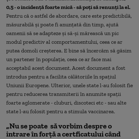
0,5 - o incidență foarte mică - să poți să renunți la el.
Pentru că o astfel de abordare, care este predictibilă,
măsurabilă și poate fi anunțată din timp, ajută
oamenii să se adapteze și să-și mărească un pic
modul predictiv al comportamentului, ceea ce ar
putea domoli creșterea. E bine să încercăm să găsim
un partener în populație, ceea ce ar face mai
acceptabil acest document. Acest document a fost
introdus pentru a facilita călătoriile în spațiul
Uniunii Europene. Ulterior, unele state l-au folosit fie
pentru reducerea transmiterii în anumite spații
foarte aglomerate - cluburi, discoteci etc - sau alte
state l-au folosit pentru a stimula vaccinarea.
„Nu se poate să vorbim despre o
intrare în forță a certficatului când