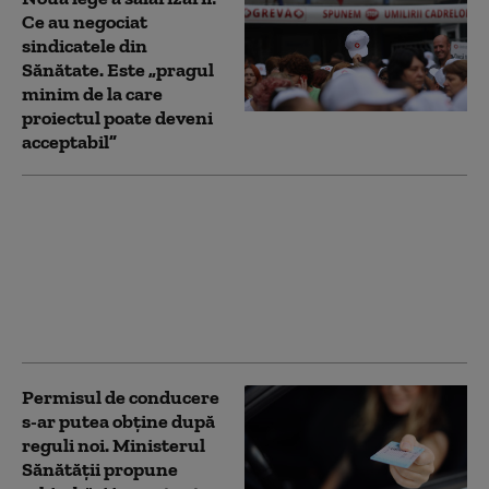
Ce au negociat
sindicatele din
Sănătate. Este „pragul
minim de la care
proiectul poate deveni
acceptabil”
Ministerul Sănătății
anunță măsuri
împotriva caniculei:
ambulanțe
suplimentate și puncte
de distribuire a apei
Permisul de conducere
s-ar putea obține după
reguli noi. Ministerul
Sănătății propune