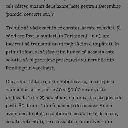
cele câteva măsuri de relaxare luate pentru 1 Decembrie
(paradă, concerte etc.)?
Trebuie să văd exact în ce constau aceste relaxări. Și
când am fost la audieri (în Parlament - n.r.), am
încercat să transmit un mesaj: să fim cumpătați, în
primul rând, și să lămurim lumea că aceasta este
soluția, să-și protejeze persoanele vulnerabile din
familie prin vaccinare.
Dacă mortalitatea, prin îmbolnăvire, la categoria
oamenilor activi, între 40 și 50-60 de ani, este
undeva la 1 din 25 sau chiar mai mică, la categoria de
peste 80 de ani, 1 din 6 pacienți decedează. Aici n-
avem decât soluția colaborării cu autoriățile locale,
cu alte autorități, fie ecleziastice, fie activiști din