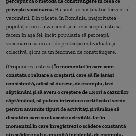
perceput ca o metodă de constrângere în ceea ce
privește vaccinarea.
Eu sunt un susținător fervent al
vaccinării. Din păcate, în România, majoritatea
populației nu s-a vaccinat și atunci scopul este să
facem în așa fel, încât populația să perceapă
vaccinarea ca un act de protecție individuală și
colectivă, și nu ca un fenomen de constrângere.
(Propunerea este ca)
În momentul în care vom
constata o reluare a creșterii, care să fie iarăși
consistentă, adică să dureze, de exemplu, trei
săptămâni și să avem o creștere de 1,5 ori a cazurilor
săptămânal, să putem introduce certificatul verde
pentru anumite tipuri de activități și rămâne să
discutăm care sunt aceste activități. Iar în
momentul în care înregistrezi o scădere constantă
și o scădere sub o anumită incidență, de exemplu,