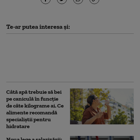
Te-ar putea interesa și:
Sindicatele din
sănătate au trimis
Guvernului un nou
model de salarizare. Ce
prevede documentul
Câtă apă trebuie să bei
pe caniculă în funcție
de câte kilograme ai. Ce
alimente recomandă
specialiștii pentru
hidratare
Noua lege a salarizării: