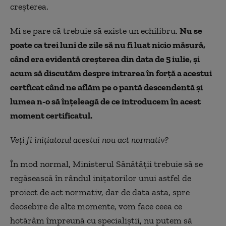
creșterea.
Mi se pare că trebuie să existe un echilibru.
Nu se
poate ca trei luni de zile să nu fi luat nicio măsură,
când era evidentă creșterea din data de 5 iulie, și
acum să discutăm despre intrarea în forță a acestui
certficat când ne aflăm pe o pantă descendentă și
lumea n-o să înțeleagă de ce introducem în acest
moment certificatul.
Veți fi inițiatorul acestui nou act normativ?
În mod normal, Ministerul Sănătății trebuie să se
regăsească în rândul inițatorilor unui astfel de
proiect de act normativ, dar de data asta, spre
deosebire de alte momente, vom face ceea ce
hotărâm împreună cu specialiștii, nu putem să