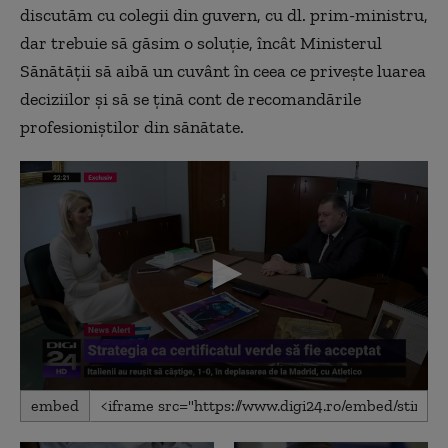
discutăm cu colegii din guvern, cu dl. prim-ministru,
dar trebuie să găsim o soluție, încât Ministerul
Sănătății să aibă un cuvânt în ceea ce privește luarea
deciziilor și să se țină cont de recomandările
profesioniștilor din sănătate.
0
embed
seconds
of
21