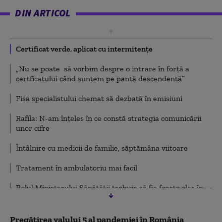
DIN ARTICOL
Certificat verde, aplicat cu intermitențe
„Nu se poate să vorbim despre o intrare în forță a
certficatului când suntem pe pantă descendentă”
Fișa specialistului chemat să dezbată în emisiuni
Rafila: N-am înțeles în ce constă strategia comunicării
unor cifre
Întâlnire cu medicii de familie, săptămâna viitoare
Tratament în ambulatoriu mai facil
Rolul Ministerului Sănătății trebuie să fie foarte clar în
CNSU
Pregătirea valului 5 al pandemiei în România