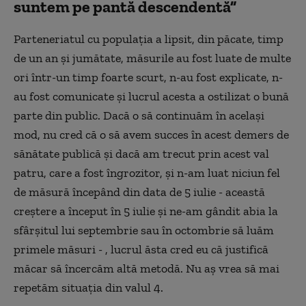
suntem pe pantă descendentă”
Parteneriatul cu populația a lipsit, din păcate, timp
de un an și jumătate, măsurile au fost luate de multe
ori într-un timp foarte scurt, n-au fost explicate, n-
au fost comunicate și lucrul acesta a ostilizat o bună
parte din public. Dacă o să continuăm în același
mod, nu cred că o să avem succes în acest demers de
sănătate publică și dacă am trecut prin acest val
patru, care a fost îngrozitor, și n-am luat niciun fel
de măsură începând din data de 5 iulie - această
creștere a început în 5 iulie și ne-am gândit abia la
sfârșitul lui septembrie sau în octombrie să luăm
primele măsuri - , lucrul ăsta cred eu că justifică
măcar să încercăm altă metodă. Nu aș vrea să mai
repetăm situația din valul 4.