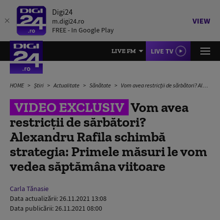
Digi24
VIEW
m.digi24.ro
FREE - In Google Play
LIVE TV
LIVE FM
HOME
Știri
Actualitate
Sănătate
Vom avea restricții de sărbători? Alexandru Rafila schimbă strategia: Primele măsuri le vom vedea săptămâna viitoare
VIDEO EXCLUSIV
Vom avea
restricții de sărbători?
Alexandru Rafila schimbă
strategia: Primele măsuri le vom
vedea săptămâna viitoare
Carla Tănasie
Data actualizării:
26.11.2021 13:08
Data publicării:
26.11.2021 08:00