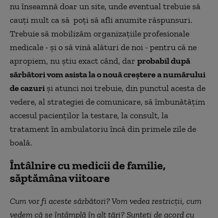
nu înseamnă doar un site, unde eventual trebuie să
cauți mult ca să poți să afli anumite răspunsuri.
Trebuie să mobilizăm organizațiile profesionale
medicale - și o să vină alături de noi - pentru că ne
apropiem, nu știu exact când, dar
probabil după
sărbători vom asista la o nouă creștere a numărului
de cazuri
și atunci noi trebuie, din punctul acesta de
vedere, al strategiei de comunicare, să îmbunătățim
accesul pacienților la testare, la consult, la
tratament în ambulatoriu încă din primele zile de
boală.
Întâlnire cu medicii de familie,
săptămâna viitoare
Cum vor fi aceste sărbători? Vom vedea restricții, cum
vedem că se întâmplă în alt țări? Sunteți de acord cu