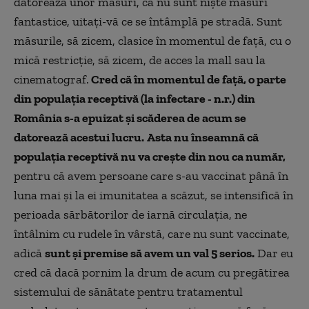
datorează unor măsuri, că nu sunt niște măsuri
fantastice, uitați-vă ce se întâmplă pe stradă. Sunt
măsurile, să zicem, clasice în momentul de față, cu o
mică restricție, să zicem, de acces la mall sau la
cinematograf.
Cred că în momentul de față, o parte
din populația receptivă (la infectare - n.r.) din
România s-a epuizat și scăderea de acum se
datorează acestui lucru.
Asta nu înseamnă că
populația receptivă nu va crește din nou ca număr,
pentru că avem persoane care s-au vaccinat până în
luna mai și la ei imunitatea a scăzut, se intensifică în
perioada sărbătorilor de iarnă circulația, ne
întâlnim cu rudele în vârstă, care nu sunt vaccinate,
adică
sunt și premise să avem un val 5 serios.
Dar eu
cred că dacă pornim la drum de acum cu pregătirea
sistemului de sănătate pentru tratamentul