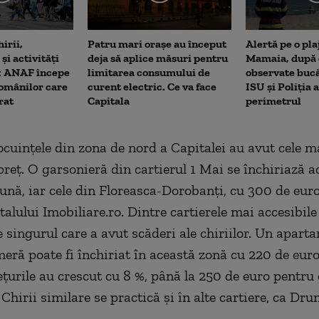
irii,
Patru mari orașe au început
Alertă pe o pla
i activități
deja să aplice măsuri pentru
Mamaia, după c
: ANAF începe
limitarea consumului de
observate bucă
omânilor care
curent electric. Ce va face
ISU și Poliția 
rat
Capitala
perimetrul
 locuinţele din zona de nord a Capitalei au avut cele 
preţ.
O garsonieră din cartierul 1 Mai se închiriază 
lună, iar cele din Floreasca-Dorobanţi, cu 300 de euro
talului Imobiliare.ro. Dintre cartierele mai accesibile
e singurul care a avut scăderi ale chiriilor. Un apart
eră poate fi închiriat în această zonă cu 220 de euro
reţurile au crescut cu 8 %, până la 250 de euro pentru 
Chirii similare se practică şi în alte cartiere, ca Dr