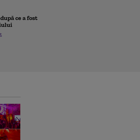
după ce a fost
iului
t