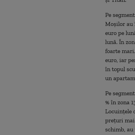
Pe segmentu
Moşilor au î
euro pe lună
lună. În zo
foarte mari
euro, iar p
în topul sc
un apartame
Pe segmentu
% în zona 1
Locuinţele 
preţuri mai
schimb, au 