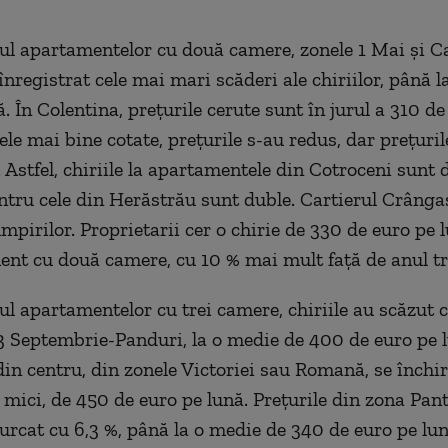
l apartamentelor cu două camere, zonele 1 Mai şi C
nregistrat cele mai mari scăderi ale chiriilor, până l
. În Colentina, preţurile cerute sunt în jurul a 310 de
nele mai bine cotate, preţurile s-au redus, dar preţur
. Astfel, chiriile la apartamentele din Cotroceni sunt
entru cele din Herăstrău sunt duble. Cartierul Crâng
umpirilor. Proprietarii cer o chirie de 330 de euro pe 
nt cu două camere, cu 10 % mai mult faţă de anul tr
l apartamentelor cu trei camere, chiriile au scăzut c
3 Septembrie-Panduri, la o medie de 400 de euro pe l
din centru, din zonele Victoriei sau Romană, se închir
 mici, de 450 de euro pe lună. Preţurile din zona Pan
urcat cu 6,3 %, până la o medie de 340 de euro pe lun