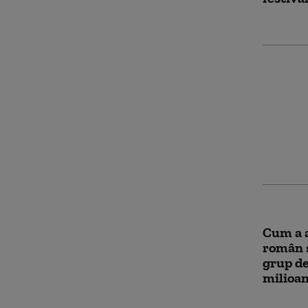
Piața i
un atac
Darău: 
muncă 
intens
Cum a 
român 
grup de
milioan