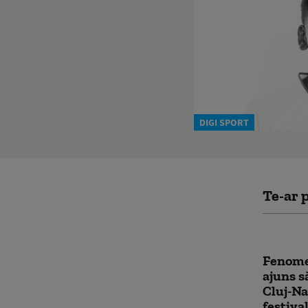
DIGI SPORT
Te-ar p
Fenome
ajuns s
Cluj-Na
festiva