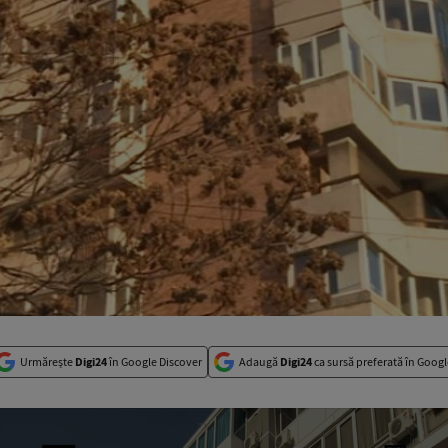
Urmărește
Digi24
în Google Discover
Adaugă
Digi24
ca sursă preferată în Googl