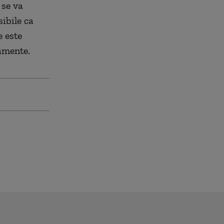
 se va
ibile ca
e este
amente.