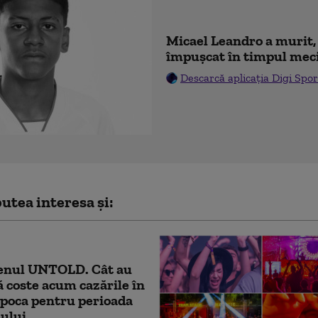
Micael Leandro a murit, 
împușcat în timpul mec
Descarcă aplicația Digi Spor
utea interesa și:
nul UNTOLD. Cât au
ă coste acum cazările în
poca pentru perioada
lului