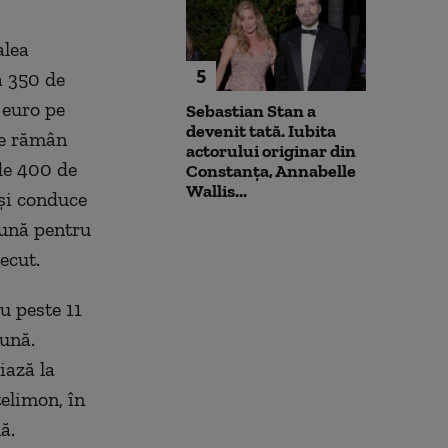
alea
5
a 350 de
 euro pe
Sebastian Stan a
devenit tată. Iubita
ile rămân
actorului originar din
 de 400 de
Constanța, Annabelle
Wallis...
aşi conduce
lună pentru
ecut.
u peste 11
ună.
iază la
telimon, în
ă.