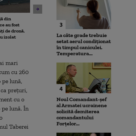
jă din
Amenzi pentru cei care
Un asistent me
3
e au fost
deranjează călătorii în
pune la pământ
ți de dronă.
mijloacele de transport ale
violent. Ce nu a
La câte grade trebuie
au izolat
STB. Pentru ce se vor da
bărbatul agres
setat aerul condiționat
sancțiuni
l-a atacat
în timpul caniculei.
Temperatura...
mai mari
acum cu 260
 pe lună,
4
 ca preţuri,
ament cu o
Noul Comandant-șef
al Armatei ucrainene
 pe lună. În
solicită demiterea
o
comandantului
Forțelor...
umul Taberei