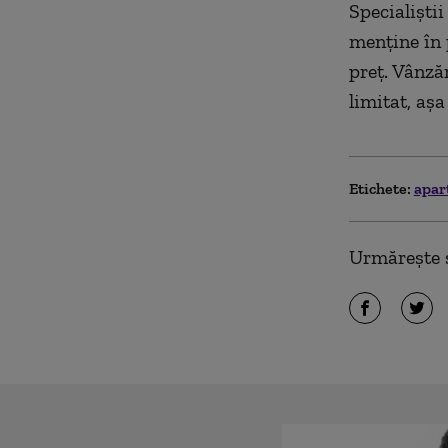
Specialiştii
menţine în 
preţ. Vânzăr
limitat, aş
Etichete:
apar
Urmărește ș