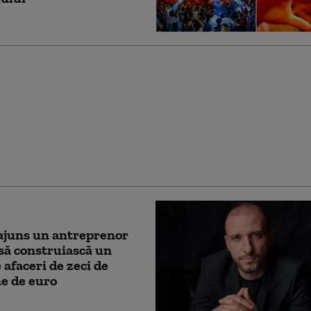
mobiliară, blocată după
 cibernetic. Irineu
ANCPI putea să facă o
de prevenție mult mai
ă
ajuns un antreprenor
să construiască un
 afaceri de zeci de
e de euro