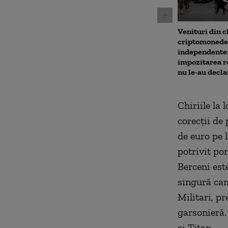
Venituri din ch
criptomonede ș
independente
impozitarea r
nu le-au decla
Chiriile la
corecţii de 
de euro pe 
potrivit por
Berceni est
singură cam
Militari, p
garsonieră. 
şi Titan.