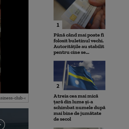
1
Până când mai poate fi
folosit buletinul vechi.
Autoritățile au stabilit
pentru cine se...
2
A treia cea mai mică
țară din lume și-a
schimbat numele după
mai bine de jumătate
de secol