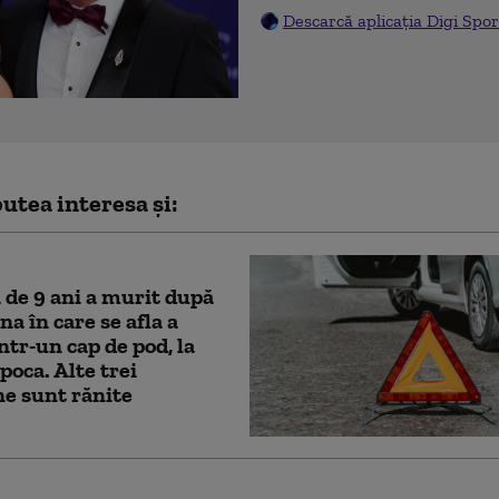
Descarcă aplicația Digi Spor
utea interesa și:
ă de 9 ani a murit după
na în care se afla a
într-un cap de pod, la
poca. Alte trei
e sunt rănite