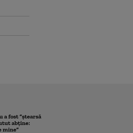
a fost ”ștearsă
utut abține:
de mine”