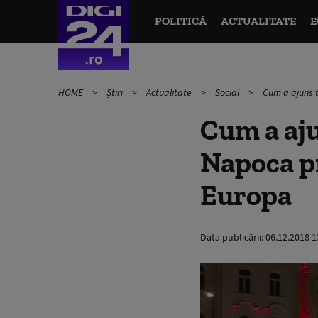
POLITICĂ
ACTUALITATE
E
HOME
Știri
Actualitate
Social
Cum a ajuns t
Cum a aju
Napoca pr
Europa
Data publicării:
06.12.2018 1