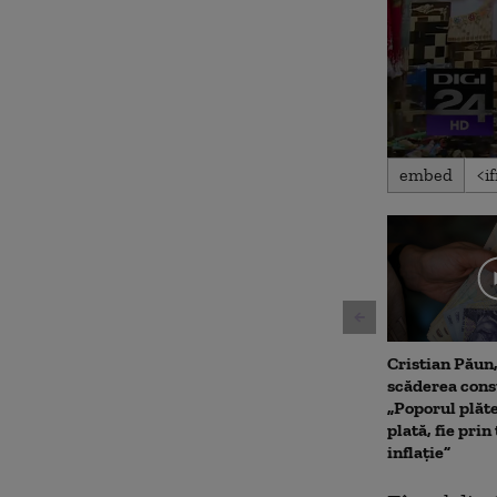
0
embed
seconds
of
2
minutes,
1
second
Volum
90%
Cristian Păun
scăderea con
„Poporul plăte
plată, fie prin
inflație”