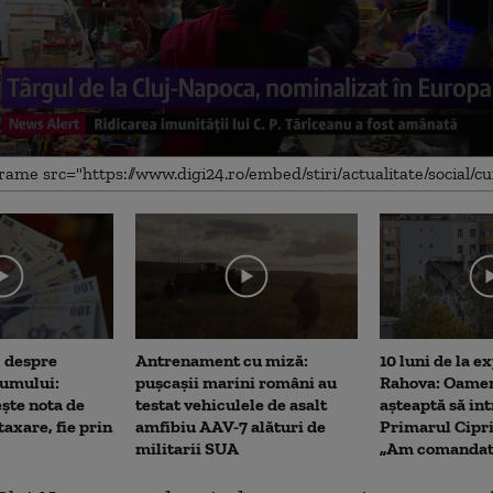
e
, despre
Antrenament cu miză:
10 luni de la e
sumului:
pușcașii marini români au
Rahova: Oamen
ște nota de
testat vehiculele de asalt
așteaptă să int
 taxare, fie prin
amfibiu AAV-7 alături de
Primarul Cipr
militarii SUA
„Am comandat 