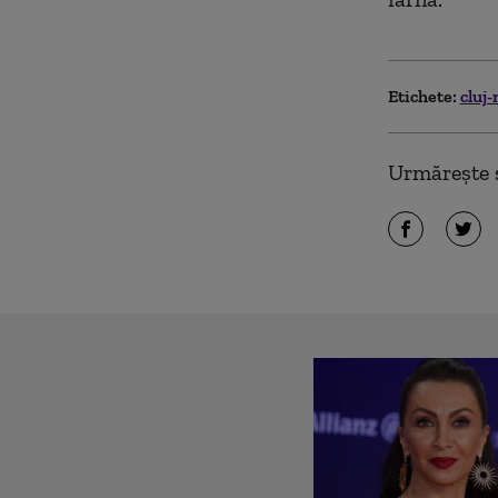
Etichete:
cluj
Urmărește ș