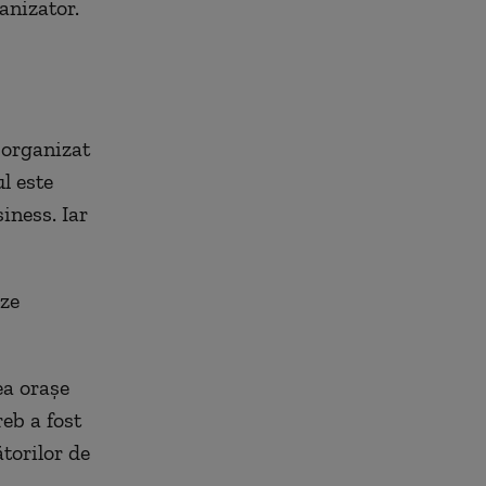
anizator.
 organizat
l este
iness. Iar
eze
ea oraşe
reb a fost
torilor de