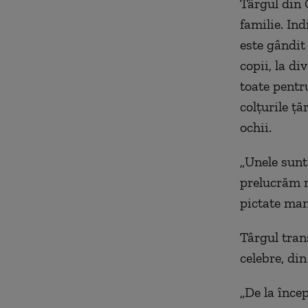
Târgul din 
familie. In
este gândit 
copii, la di
toate pentru
colţurile ţă
ochii.
„
Unele sunt
prelucrăm ma
pictate man
Târgul tran
celebre, din
„
De la înce