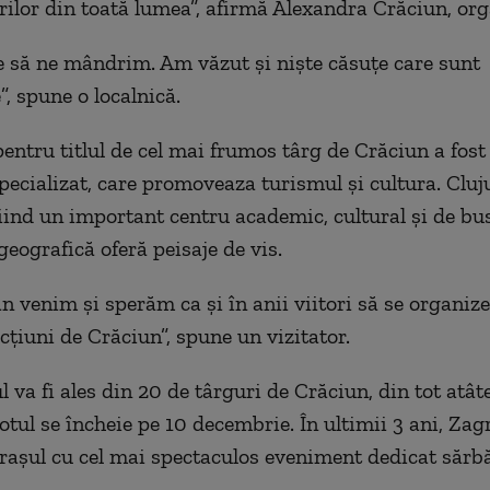
rilor din toată lumea”, afirmă Alexandra Crăciun, org
 să ne mândrim. Am văzut şi nişte căsuţe care sunt
”, spune o localnică.
entru titlul de cel mai frumos târg de Crăciun a fost
specializat, care promoveaza turismul şi cultura. Cluju
fiind un important centru academic, cultural şi de bus
geografică oferă peisaje de vis.
an venim şi sperăm ca şi în anii viitori să se organiz
ţiuni de Crăciun”, spune un vizitator.
 va fi ales din 20 de târguri de Crăciun, din tot atât
otul se încheie pe 10 decembrie. În ultimii 3 ani, Zag
aşul cu cel mai spectaculos eveniment dedicat sărbă