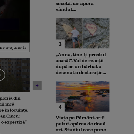
secetă, iar apoi a
vândut...
3
„Anna, ţine-ţi prostul
acasă!”. Val de reacții
după ce un bărbat a
desenat o declarație...
xplozia din
Imagini scandaloase: O
Controale la pe
ii încă
ambulanță care transporta
avioane Boein
4
re în locuințe.
la spital o fetiță de un an a
toată lumea. T
ian Ciucu:
oprit să cumpere pepeni și
îmbogățește fl
Viața pe Pământ ar fi
o expertiză”
legume
aeronave de ace
putut apărea de două
ori. Studiul care pune