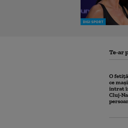
DIGI SPORT
Te-ar p
O fetiț
ce mași
intrat 
Cluj-Na
persoan