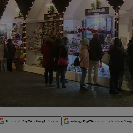
Urmărește
Digi24
în Google Discover
Adaugă
Digi24
ca sursă preferată în Googl