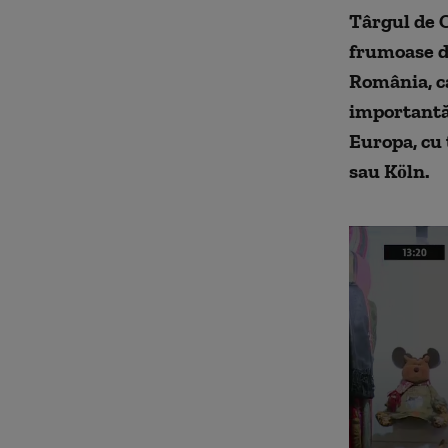
Târgul de C
frumoase d
România, ca
importantă 
Europa, cu 
sau Köln.