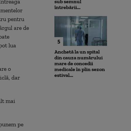
întreaga
sub semnul
întrebării...
nimentelor
atru pentru
târgul are de
oate
5
 pot lua
Anchetă la un spital
din cauza numărului
mare de concedii
are o
medicale în plin sezon
estival...
iclă, dar
lt mai
ă punem pe