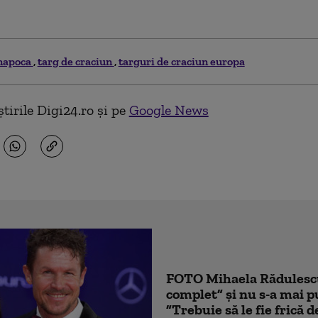
-napoca
targ de craciun
targuri de craciun europa
tirile Digi24.ro și pe
Google News
FOTO Mihaela Rădulescu 
complet” și nu s-a mai p
”Trebuie să le fie frică 