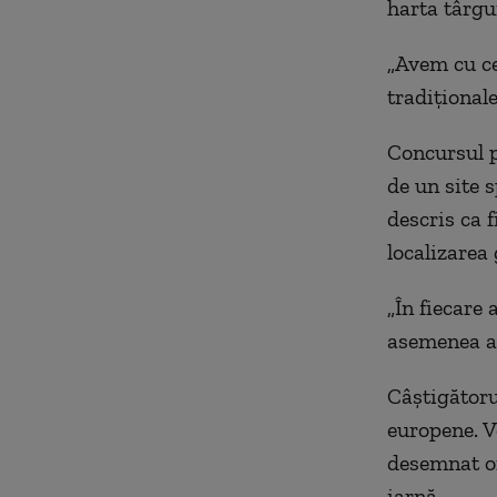
harta târgu
„Avem cu ce
tradiţionale
Concursul p
de un site 
descris ca 
localizarea 
„
În fiecare 
asemenea ac
Câştigătorul
europene. V
desemnat or
iarnă.