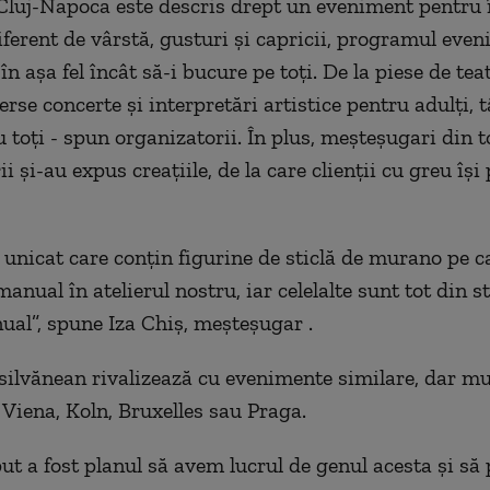
Cluj-Napoca este descris drept un eveniment pentru 
diferent de vârstă, gusturi și capricii, programul eve
în aşa fel încât să-i bucure pe toţi. De la piese de te
verse concerte și interpretări artistice pentru adulți, 
 toţi - spun organizatorii. În plus, meşteşugari din t
rii şi-au expus creaţiile, de la care clienţii cu greu îşi
 unicat care conţin figurine de sticlă de murano pe c
nual în atelierul nostru, iar celelalte sunt tot din st
ual”, spune Iza Chiş, meşteşugar .
silvănean rivalizează cu evenimente similare, dar mu
 Viena, Koln, Bruxelles sau Praga.
put a fost planul să avem lucrul de genul acesta şi s