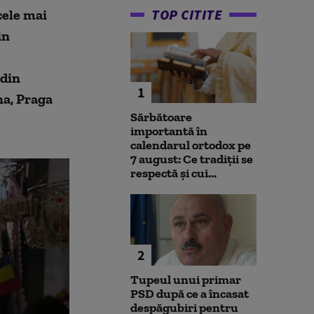
TOP CITITE
cele mai
in
 din
1
na, Praga
Sărbătoare
importantă în
calendarul ortodox pe
7 august: Ce tradiții se
respectă și cui...
2
Tupeul unui primar
PSD după ce a încasat
despăgubiri pentru