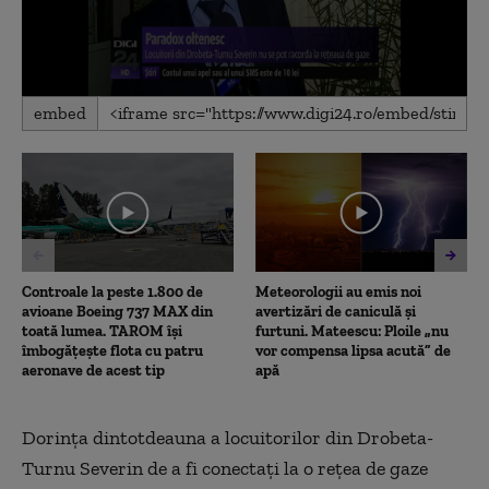
0
embed
seconds
of
2
minutes,
3
seconds
Controale la peste 1.800 de
Meteorologii au emis noi
avioane Boeing 737 MAX din
avertizări de caniculă și
toată lumea. TAROM își
furtuni. Mateescu: Ploile „nu
îmbogățește flota cu patru
vor compensa lipsa acută” de
aeronave de acest tip
apă
Dorinţa dintotdeauna a locuitorilor din Drobeta-
Turnu Severin de a fi conectaţi la o reţea de gaze