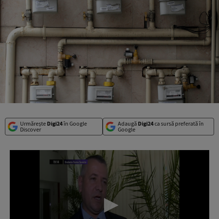
Urmărește
Digi24
în Google
Adaugă
Digi24
ca sursă preferată în
Discover
Google