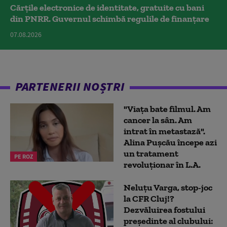
Cărțile electronice de identitate, gratuite cu bani
din PNRR. Guvernul schimbă regulile de finanțare
07.08.2026
PARTENERII NOȘTRI
"Viața bate filmul. Am
cancer la sân. Am
intrat în metastază".
Alina Pușcău începe azi
un tratament
PE ROZ
revoluționar în L.A.
Neluțu Varga, stop-joc
la CFR Cluj!?
Dezvăluirea fostului
președinte al clubului: