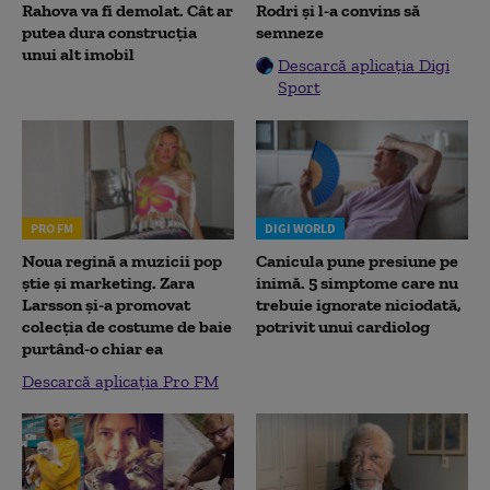
Rahova va fi demolat. Cât ar
Rodri și l-a convins să
putea dura construcția
semneze
unui alt imobil
Descarcă aplicația Digi
Sport
PRO FM
DIGI WORLD
Noua regină a muzicii pop
Canicula pune presiune pe
știe și marketing. Zara
inimă. 5 simptome care nu
Larsson și-a promovat
trebuie ignorate niciodată,
colecția de costume de baie
potrivit unui cardiolog
purtând-o chiar ea
Descarcă aplicația Pro FM