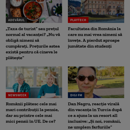
ADEVĂRUL
PLAYTECH
„Taxa de turist” sau prețul
Facultatea din România la
normal al vacanței? „Nu vă
care nu mai vrea nimeni să
obligă nimeni să
înveţe. A pierdut aproape
cumpărați. Prețurile astea
jumătate din studenţi
există pentru că cineva le
plătește”
NEWSWEEK
DIGI FM
Românii plătesc cele mai
Dan Negru, reacție virală
mari contribuții la pensie,
din vacanța în Turcia după
dar au printre cele mai
ce a ajuns la un resort all
mici pensii în UE. De ce?
inclusive: „Și noi, românii,
ne umplem farfuriile”