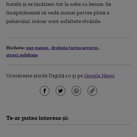
butelii şi se încălzesc tot la sobe cu lemne. Se
încăpăţânează să vadă numai partea plină a
paharului: măcar sunt asfaltate străzile.
Etichete:
gaz metan
drobeta turnu severin
strazi asfaltate
Urmărește știrile Digi24.ro și pe
Google News
Te-ar putea interesa și:
Alertă pe Dunăre: o