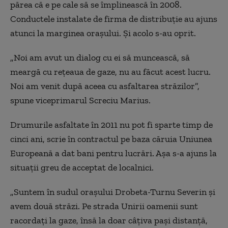
părea că e pe cale să se împlinească în 2008.
Conductele instalate de firma de distribuţie au ajuns
atunci la marginea oraşului. Şi acolo s-au oprit.
„
Noi am avut un dialog cu ei să muncească, să
meargă cu rețeaua de gaze, nu au făcut acest lucru.
Noi am venit după aceea cu asfaltarea străzilor”,
spune viceprimarul Screciu Marius.
Drumurile asfaltate în 2011 nu pot fi sparte timp de
cinci ani, scrie în contractul pe baza căruia Uniunea
Europeană a dat bani pentru lucrări. Aşa s-a ajuns la
situaţii greu de acceptat de localnici.
„
Suntem în sudul orașului Drobeta-Turnu Severin și
avem două străzi. Pe strada Unirii oamenii sunt
racordați la gaze, însă la doar câțiva pași distanță,