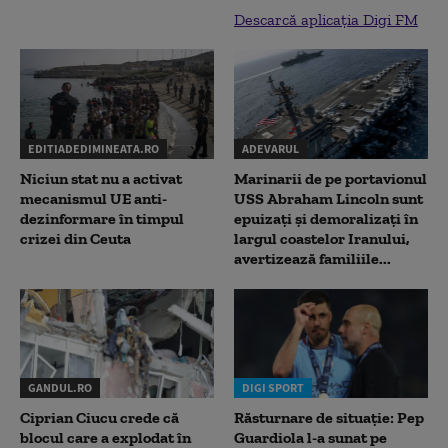
Descarcă aplicația Digi FM
EDITIADEDIMINEATA.RO
ADEVARUL
Niciun stat nu a activat
Marinarii de pe portavionul
mecanismul UE anti-
USS Abraham Lincoln sunt
dezinformare în timpul
epuizați și demoralizați în
crizei din Ceuta
largul coastelor Iranului,
avertizează familiile...
GANDUL.RO
DIGI SPORT
Ciprian Ciucu crede că
Răsturnare de situație: Pep
blocul care a explodat în
Guardiola l-a sunat pe