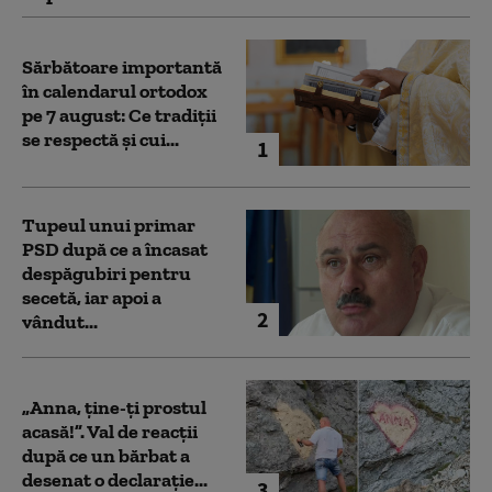
Sărbătoare importantă
în calendarul ortodox
pe 7 august: Ce tradiții
se respectă și cui...
1
Tupeul unui primar
PSD după ce a încasat
despăgubiri pentru
secetă, iar apoi a
2
vândut...
„Anna, ţine-ţi prostul
acasă!”. Val de reacții
după ce un bărbat a
desenat o declarație...
3