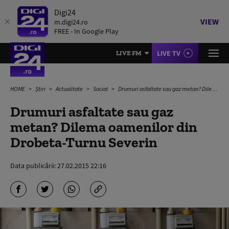
Digi24
VIEW
m.digi24.ro
FREE - In Google Play
LIVE TV
LIVE FM
HOME
Știri
Actualitate
Social
Drumuri asfaltate sau gaz metan? Dilema oamenilor din Drobeta-Turnu Severin
Drumuri asfaltate sau gaz
metan? Dilema oamenilor din
Drobeta-Turnu Severin
Data publicării:
27.02.2015 22:16