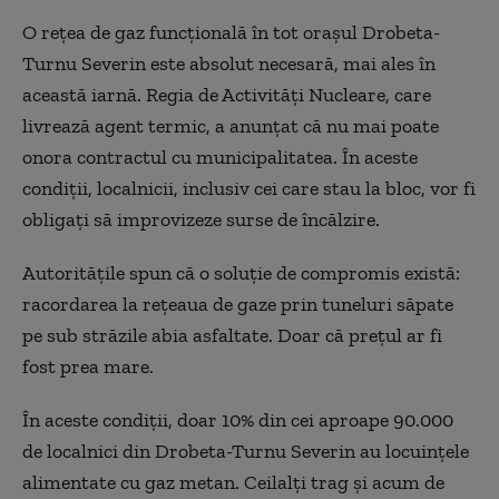
O reţea de gaz funcţională în tot oraşul Drobeta-
Turnu Severin este absolut necesară, mai ales în
această iarnă. Regia de Activităţi Nucleare, care
livrează agent termic, a anunţat că nu mai poate
onora contractul cu municipalitatea. În aceste
condiţii, localnicii, inclusiv cei care stau la bloc, vor fi
obligaţi să improvizeze surse de încălzire.
Autorităţile spun că o soluţie de compromis există:
racordarea la reţeaua de gaze prin tuneluri săpate
pe sub străzile abia asfaltate. Doar că preţul ar fi
fost prea mare.
În aceste condiţii, doar 10% din cei aproape 90.000
de localnici din Drobeta-Turnu Severin au locuinţele
alimentate cu gaz metan. Ceilalţi trag şi acum de