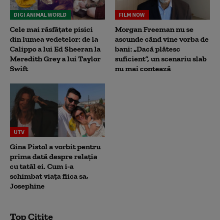
DIGI ANIMAL WORLD
FILM NOW
Cele mai răsfățate pisici
Morgan Freeman nu se
din lumea vedetelor: de la
ascunde când vine vorba de
Calippo a lui Ed Sheeran la
bani: „Dacă plătesc
Meredith Grey a lui Taylor
suficient”, un scenariu slab
Swift
nu mai contează
UTV
Gina Pistol a vorbit pentru
prima dată despre relația
cu tatăl ei. Cum i-a
schimbat viața fiica sa,
Josephine
Top Citite