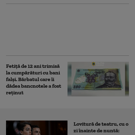
Aglomerație la bursa
locurilor de muncă din
Drobeta-Turnu
Severin. Câte posturi
oferă unul dintre
angajatori
Fetiță de 12 ani trimisă
la cumpărături cu bani
falși. Bărbatul care îi
dădea bancnotele a fost
reținut
Lovitură de teatru, cu o
zi înainte de nuntă: