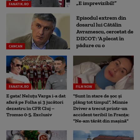
„E imprevizibil!”
FANATIK.RO
Episodul extrem din
dosarul lui Cătălin
Avramescu, cercetat de
DIICOT: 'A plecat în
pădure cu o
CANCAN
FANATIK.RO
FILM NOW
E gata! Neluțu Varga i-a dat
"Sunt în stare de șoc și
afară pe Folha și 3 jucători
plâng tot timpul". Minnie
dezastru în CFR Cluj –
Driver a trecut printr-un
Tromso 0-5. Exclusiv
accident teribil în Franța:
"Ne-am târât din mașină"