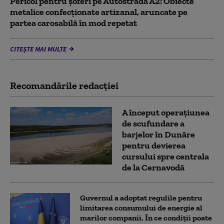
Pericol pentru şoferi pe Autostrada A2: Obiecte
metalice confecţionate artizanal, aruncate pe
partea carosabilă în mod repetat
CITEȘTE MAI MULTE
Recomandările redacţiei
A început operațiunea
de scufundare a
barjelor în Dunăre
pentru devierea
cursului spre centrala
de la Cernavodă
Guvernul a adoptat regulile pentru
limitarea consumului de energie al
marilor companii. În ce condiții poate