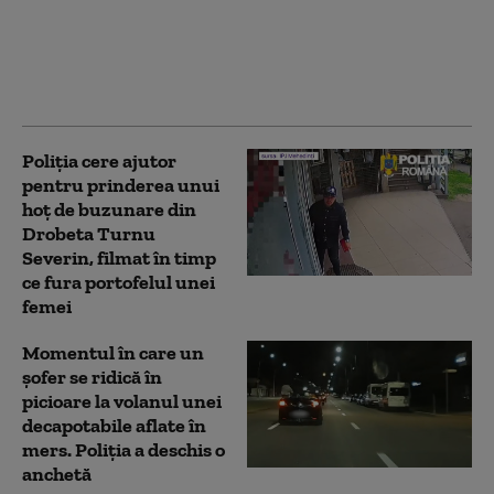
navă cu 238 de oameni
la bord a eșuat din
cauza nivelului foarte
scăzut al apei
Poliția cere ajutor
pentru prinderea unui
hoț de buzunare din
Drobeta Turnu
Severin, filmat în timp
ce fura portofelul unei
femei
Momentul în care un
șofer se ridică în
picioare la volanul unei
decapotabile aflate în
mers. Poliția a deschis o
anchetă