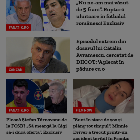
„Nu ne-am mai văzut
de 5-6 ani”. Ruptură
uluitoare în fotbalul
românesc! Exclusiv
FANATIK.RO
Episodul extrem din
dosarul lui Cătălin
Avramescu, cercetat de
DIICOT: 'A plecat în
pădure cu o
CANCAN
FANATIK.RO
FILM NOW
Pleacă Ștefan Târnovanu de
"Sunt în stare de șoc și
la FCSB? „Să meargă la Gigi
plâng tot timpul". Minnie
să-i ducă oferta”. Exclusiv
Driver a trecut printr-un
accident teribil în Franța: