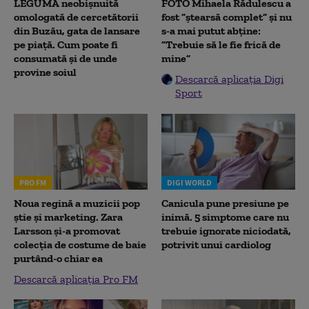
LEGUMA neobișnuită
FOTO Mihaela Rădulescu a
omologată de cercetătorii
fost ”ștearsă complet” și nu
din Buzău, gata de lansare
s-a mai putut abține:
pe piață. Cum poate fi
”Trebuie să le fie frică de
consumată și de unde
mine”
provine soiul
Descarcă aplicația Digi
Sport
PRO FM
DIGI WORLD
Noua regină a muzicii pop
Canicula pune presiune pe
știe și marketing. Zara
inimă. 5 simptome care nu
Larsson și-a promovat
trebuie ignorate niciodată,
colecția de costume de baie
potrivit unui cardiolog
purtând-o chiar ea
Descarcă aplicația Pro FM