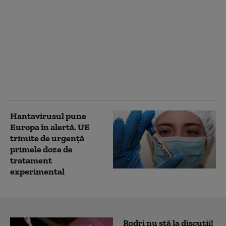
Anchetă
epidemiologică în
Argentina: Nouă
variantă de hantavirus
identificată la
rozătoare, fără
legătură cu focarul de
pe MV Hondius
Hantavirusul pune
Europa în alertă. UE
trimite de urgență
primele doze de
tratament
experimental
Rodri nu stă la discuții!