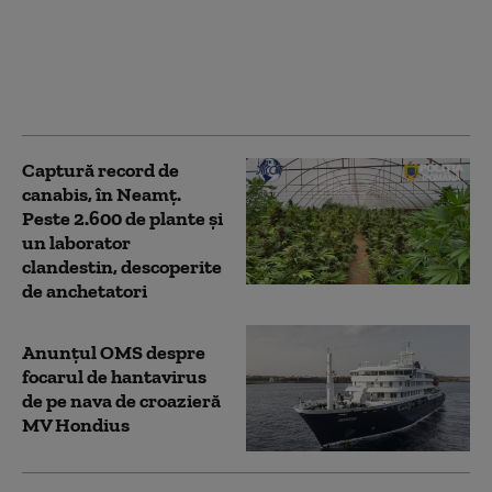
mort, în urma unui
incendiu puternic care
a cuprins chiliile
Mănăstirii Bisericani
din județul Neamț
Captură record de
canabis, în Neamț.
Peste 2.600 de plante și
un laborator
clandestin, descoperite
de anchetatori
Anunțul OMS despre
focarul de hantavirus
de pe nava de croazieră
MV Hondius