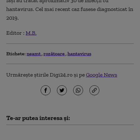
Iași au tratat aproximativ 30 de infecții cu
hantavirus. Cel mai recent caz fusese diagnosticat în
2019.
Editor :
M.B.
Etichete:
neamt
rozătoare
hantavirus
Urmărește știrile Digi24.ro și pe
Google News
Te-ar putea interesa și:
Un bărbat a fost găsit