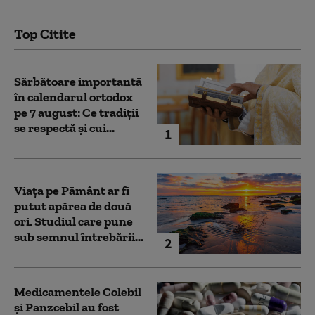
Top Citite
Sărbătoare importantă
în calendarul ortodox
pe 7 august: Ce tradiții
se respectă și cui...
1
Viața pe Pământ ar fi
putut apărea de două
ori. Studiul care pune
sub semnul întrebării...
2
Medicamentele Colebil
și Panzcebil au fost