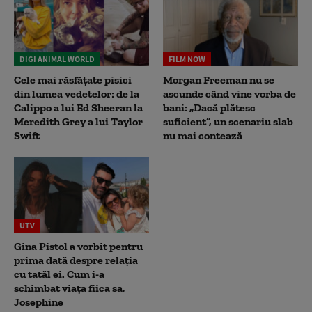
DIGI ANIMAL WORLD
FILM NOW
Cele mai răsfățate pisici
Morgan Freeman nu se
din lumea vedetelor: de la
ascunde când vine vorba de
Calippo a lui Ed Sheeran la
bani: „Dacă plătesc
Meredith Grey a lui Taylor
suficient”, un scenariu slab
Swift
nu mai contează
UTV
Gina Pistol a vorbit pentru
prima dată despre relația
cu tatăl ei. Cum i-a
schimbat viața fiica sa,
Josephine