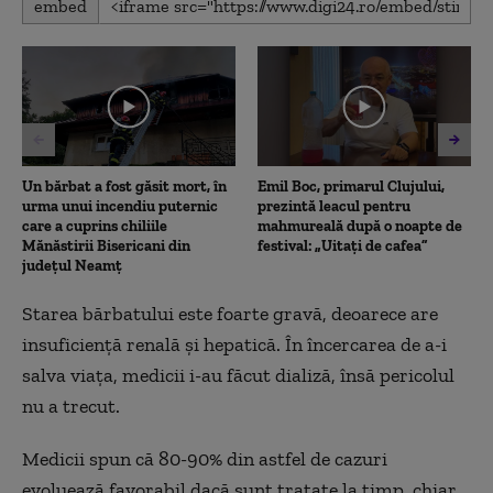
embed
seconds
of
1
minute,
55
seconds
Un bărbat a fost găsit mort, în
Emil Boc, primarul Clujului,
urma unui incendiu puternic
prezintă leacul pentru
care a cuprins chiliile
mahmureală după o noapte de
Mănăstirii Bisericani din
festival: „Uitați de cafea”
județul Neamț
Starea bărbatului este foarte gravă, deoarece are
insuficiență renală și hepatică. În încercarea de a-i
salva viața, medicii i-au făcut dializă, însă pericolul
nu a trecut.
Medicii spun că 80-90% din astfel de cazuri
evoluează favorabil dacă sunt tratate la timp, chiar