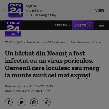
Digi24
VIEW
m.digi24.ro
FREE - In Google Play
LIVE TV
LIVE FM
HOME
Știri
Actualitate
Un bărbat din Neamț a fost infectat cu un virus periculos. Oamenii care locuiesc sau merg la munte sunt cei mai expuși
Un bărbat din Neamț a fost
infectat cu un virus periculos.
Oamenii care locuiesc sau merg
la munte sunt cei mai expuși
Data actualizării:
21.07.2021 10:35
Data publicării:
21.07.2021 10:28