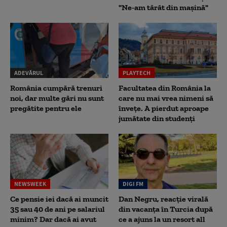
"Ne-am târât din mașină"
ADEVĂRUL
PLAYTECH
România cumpără trenuri
Facultatea din România la
noi, dar multe gări nu sunt
care nu mai vrea nimeni să
pregătite pentru ele
înveţe. A pierdut aproape
jumătate din studenţi
NEWSWEEK
DIGI FM
Ce pensie iei dacă ai muncit
Dan Negru, reacție virală
35 sau 40 de ani pe salariul
din vacanța în Turcia după
minim? Dar dacă ai avut
ce a ajuns la un resort all