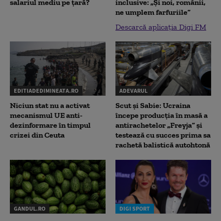
salariul mediu pe țară?
inclusive: „Și noi, românii,
ne umplem farfuriile”
Descarcă aplicația Digi FM
EDITIADEDIMINEATA.RO
ADEVARUL
Niciun stat nu a activat
Scut și Sabie: Ucraina
mecanismul UE anti-
începe producția în masă a
dezinformare în timpul
antirachetelor „Freyja” și
crizei din Ceuta
testează cu succes prima sa
rachetă balistică autohtonă
GANDUL.RO
DIGI SPORT