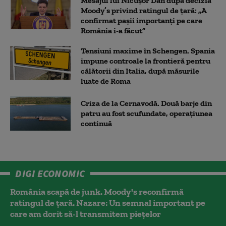
Mesajul lui Nicușor Dan după decizia
Moody’s privind ratingul de țară: „A
confirmat pașii importanți pe care
România i-a făcut”
Tensiuni maxime în Schengen. Spania
impune controale la frontieră pentru
călătorii din Italia, după măsurile
luate de Roma
Criza de la Cernavodă. Două barje din
patru au fost scufundate, operațiunea
continuă
DIGI ECONOMIC
România scapă de junk. Moody's reconfirmă
ratingul de țară. Nazare: Un semnal important pe
care am dorit să-l transmitem piețelor