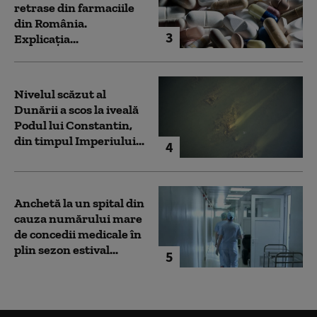
retrase din farmaciile
din România.
3
Explicația...
Nivelul scăzut al
Dunării a scos la iveală
Podul lui Constantin,
din timpul Imperiului...
4
Anchetă la un spital din
cauza numărului mare
de concedii medicale în
plin sezon estival...
5