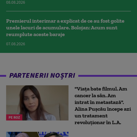
08.08.2026
Premierul interimar a explicat de ce au fost golite
unele lacuri de acumulare. Bolojan: Acum sunt
reumplute aceste baraje
07.08.2026
PARTENERII NOȘTRI
"Viața bate filmul. Am
cancer la sân. Am
intrat în metastază".
Alina Pușcău începe azi
un tratament
PE ROZ
revoluționar în L.A.