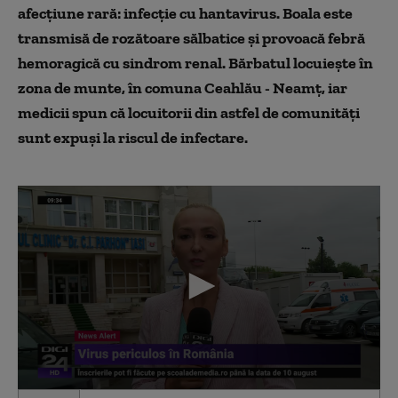
afecțiune rară: infecție cu hantavirus. Boala este
transmisă de rozătoare sălbatice și provoacă febră
hemoragică cu sindrom renal. Bărbatul locuiește în
zona de munte, în comuna Ceahlău - Neamț, iar
medicii spun că locuitorii din astfel de comunități
sunt expuși la riscul de infectare.
0