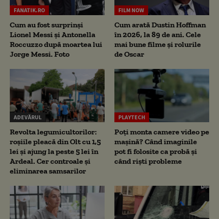
FANATIK.RO
FILM NOW
Cum au fost surprinși
Cum arată Dustin Hoffman
Lionel Messi și Antonella
în 2026, la 89 de ani. Cele
Roccuzzo după moartea lui
mai bune filme și rolurile
Jorge Messi. Foto
de Oscar
ADEVĂRUL
PLAYTECH
Revolta legumicultorilor:
Poți monta camere video pe
roșiile pleacă din Olt cu 1,5
mașină? Când imaginile
lei și ajung la peste 5 lei în
pot fi folosite ca probă și
Ardeal. Cer controale și
când riști probleme
eliminarea samsarilor