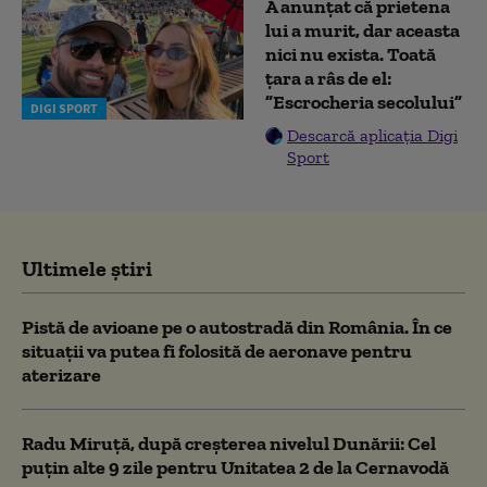
A anunțat că prietena
lui a murit, dar aceasta
nici nu exista. Toată
țara a râs de el:
”Escrocheria secolului”
DIGI SPORT
Descarcă aplicația Digi
Sport
Ultimele știri
Pistă de avioane pe o autostradă din România. În ce
situații va putea fi folosită de aeronave pentru
aterizare
Radu Miruță, după creșterea nivelul Dunării: Cel
puțin alte 9 zile pentru Unitatea 2 de la Cernavodă