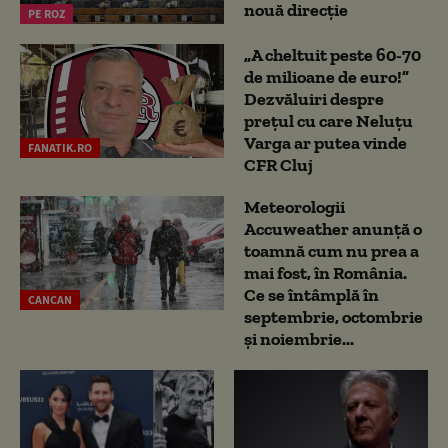
nouă direcție
PE ROZ
„A cheltuit peste 60-70
de milioane de euro!”
Dezvăluiri despre
prețul cu care Neluțu
Varga ar putea vinde
FANATIK.RO
CFR Cluj
Meteorologii
Accuweather anunță o
toamnă cum nu prea a
mai fost, în România.
Ce se întâmplă în
CANCAN
septembrie, octombrie
și noiembrie...