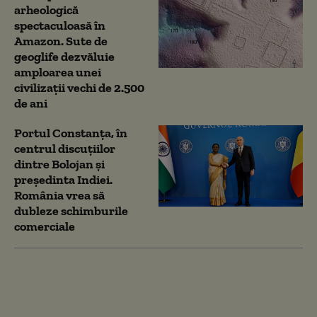
arheologică
spectaculoasă în
Amazon. Sute de
geoglife dezvăluie
amploarea unei
civilizații vechi de 2.500
de ani
Portul Constanța, în
centrul discuțiilor
dintre Bolojan și
președinta Indiei.
România vrea să
dubleze schimburile
comerciale
Nicușor Dan: România
vrea să dubleze
schimburile comerciale
cu India. „Există