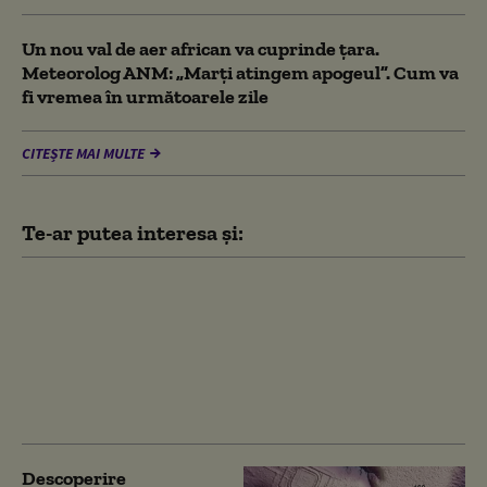
Un nou val de aer african va cuprinde țara.
Meteorolog ANM: „Marți atingem apogeul”. Cum va
fi vremea în următoarele zile
CITEȘTE MAI MULTE
Te-ar putea interesa și:
Melania Trump revine
pe ecrane, după
controversatul
documentar de 75 de
milioane de dolari. Ce a
anunțat consilierul său
Descoperire