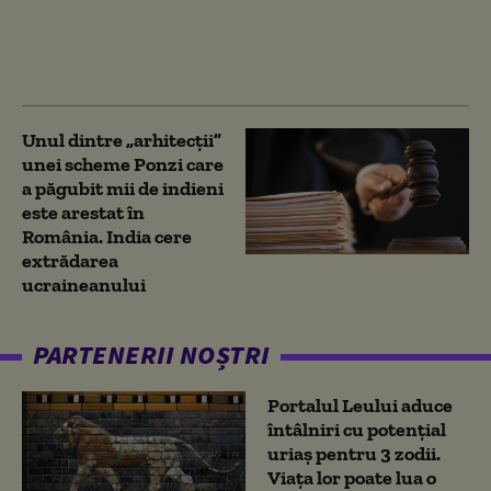
perspective economice
importante între
economiile noastre
Unul dintre „arhitecții”
unei scheme Ponzi care
a păgubit mii de indieni
este arestat în
România. India cere
extrădarea
ucraineanului
PARTENERII NOȘTRI
Portalul Leului aduce
întâlniri cu potențial
uriaș pentru 3 zodii.
Viața lor poate lua o