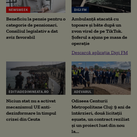
NEWSWEEK
DIGI FM
Beneficiu la pensie pentru o
Ambulanță atacată cu
categorie de pensionari.
topoare și bâte după un
Consiliul legislativ a dat
zvon viral de pe TikTok.
aviz favorabil
Șoferul a ajuns pe masa de
operație
Descarcă aplicația Digi FM
EDITIADEDIMINEATA.RO
ADEVARUL
Niciun stat nu a activat
Odiseea Centurii
mecanismul UE anti-
Metropolitane Cluj: 9 ani de
dezinformare în timpul
întârzieri, două licitații
crizei din Ceuta
eșuate, un contract reziliat
și un proiect luat din nou
la...