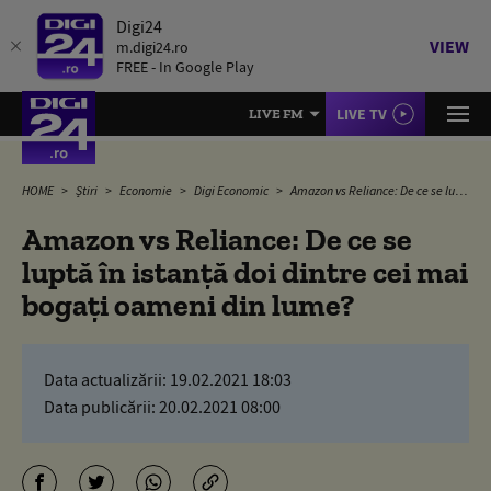
Digi24
VIEW
m.digi24.ro
FREE - In Google Play
LIVE TV
LIVE FM
HOME
Știri
Economie
Digi Economic
Amazon vs Reliance: De ce se luptă în istanță doi dintre cei mai bogați oameni din lume?
Amazon vs Reliance: De ce se
luptă în istanță doi dintre cei mai
bogați oameni din lume?
Data actualizării:
19.02.2021 18:03
Data publicării:
20.02.2021 08:00