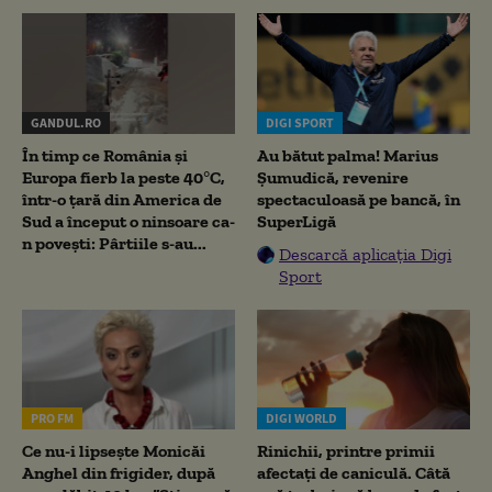
GANDUL.RO
DIGI SPORT
În timp ce România și
Au bătut palma! Marius
Europa fierb la peste 40°C,
Șumudică, revenire
într-o țară din America de
spectaculoasă pe bancă, în
Sud a început o ninsoare ca-
SuperLigă
n povești: Pârtiile s-au...
Descarcă aplicația Digi
Sport
PRO FM
DIGI WORLD
Ce nu-i lipsește Monicăi
Rinichii, printre primii
Anghel din frigider, după
afectați de caniculă. Câtă