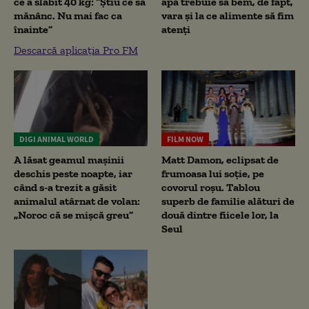
ce a slăbit 40 kg: “Știu ce să
apă trebuie să bem, de fapt,
mănânc. Nu mai fac ca
vara și la ce alimente să fim
înainte”
atenți
Descarcă aplicația Pro FM
DIGI ANIMAL WORLD
FILM NOW
A lăsat geamul mașinii
Matt Damon, eclipsat de
deschis peste noapte, iar
frumoasa lui soție, pe
când s-a trezit a găsit
covorul roșu. Tablou
animalul atârnat de volan:
superb de familie alături de
„Noroc că se mișcă greu”
două dintre fiicele lor, la
Seul