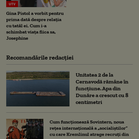
UTV
Gina Pistol a vorbit pentru
prima dată despre relația
cu tatăl ei. Cum i-a
schimbat viața fiica sa,
Josephine
Recomandările redacţiei
Unitatea 2 de la
Cernavodă rămâne în
funcțiune. Apa din
Dunăre a crescut cu 8
centimetri
Cum funcționează Sovintern, noua
rețea internațională a „socialiștilor”
cu care Kremlinul atrage recruți din