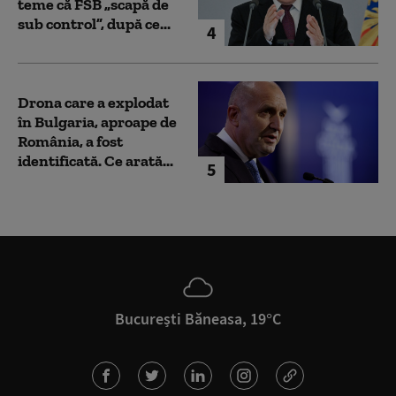
teme că FSB „scapă de
sub control”, după ce...
4
Drona care a explodat
în Bulgaria, aproape de
România, a fost
identificată. Ce arată...
5
București Băneasa, 19°C