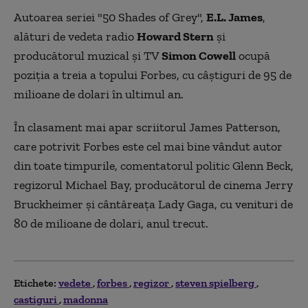
Autoarea seriei "50 Shades of Grey",
E.L. James
,
alături de vedeta radio
Howard Stern
şi
producătorul muzical şi TV
Simon Cowell
ocupă
poziţia a treia a topului Forbes, cu câştiguri de 95 de
milioane de dolari în ultimul an.
În clasament mai apar scriitorul James Patterson,
care potrivit Forbes este cel mai bine vândut autor
din toate timpurile, comentatorul politic Glenn Beck,
regizorul Michael Bay, producătorul de cinema Jerry
Bruckheimer şi cântăreaţa Lady Gaga, cu venituri de
80 de milioane de dolari, anul trecut.
Etichete:
vedete
forbes
regizor
steven spielberg
castiguri
madonna