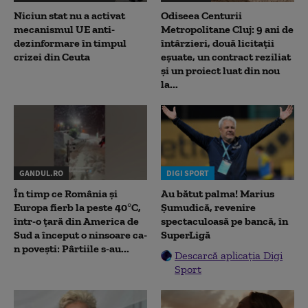
Niciun stat nu a activat
Odiseea Centurii
mecanismul UE anti-
Metropolitane Cluj: 9 ani de
dezinformare în timpul
întârzieri, două licitații
crizei din Ceuta
eșuate, un contract reziliat
și un proiect luat din nou
la...
GANDUL.RO
DIGI SPORT
În timp ce România și
Au bătut palma! Marius
Europa fierb la peste 40°C,
Șumudică, revenire
într-o țară din America de
spectaculoasă pe bancă, în
Sud a început o ninsoare ca-
SuperLigă
n povești: Pârtiile s-au...
Descarcă aplicația Digi
Sport