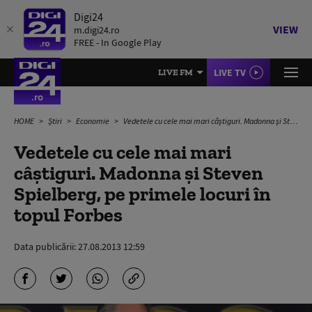
Digi24
VIEW
m.digi24.ro
FREE - In Google Play
LIVE TV
LIVE FM
HOME
Știri
Economie
Vedetele cu cele mai mari câştiguri. Madonna și Steven Spielberg, pe primele locuri în topul Forbes
Vedetele cu cele mai mari
câştiguri. Madonna și Steven
Spielberg, pe primele locuri în
topul Forbes
Data publicării:
27.08.2013 12:59