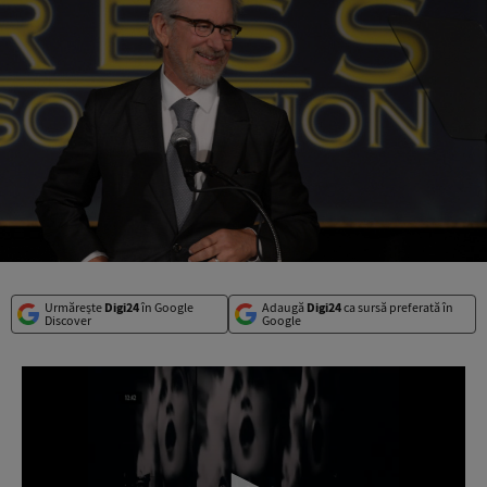
Urmărește
Digi24
în Google
Adaugă
Digi24
ca sursă preferată în
Discover
Google