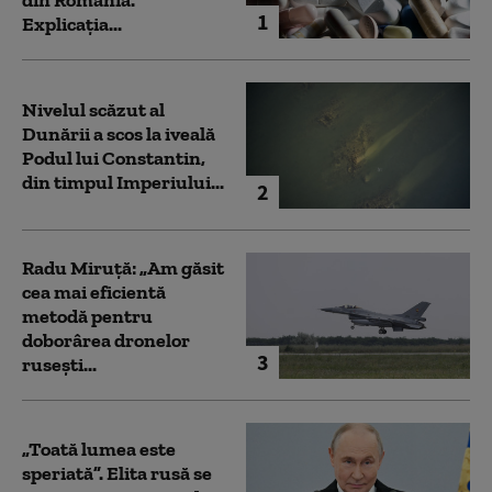
1
Explicația...
Nivelul scăzut al
Dunării a scos la iveală
Podul lui Constantin,
din timpul Imperiului...
2
Radu Miruță: „Am găsit
cea mai eficientă
metodă pentru
doborârea dronelor
3
rusești...
„Toată lumea este
speriată”. Elita rusă se