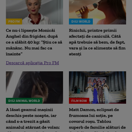
PRO FM
DIGI WORLD
Ce nu-i lipsește Monicăi
Rinichii, printre primii
Anghel din frigider, după
afectați de caniculă. Câtă
ce a slăbit 40 kg: “Știu ce să
apă trebuie să bem, de fapt,
mănânc. Nu mai fac ca
vara și la ce alimente să fim
înainte”
atenți
Descarcă aplicația Pro FM
DIGI ANIMAL WORLD
FILM NOW
A lăsat geamul mașinii
Matt Damon, eclipsat de
deschis peste noapte, iar
frumoasa lui soție, pe
când s-a trezit a găsit
covorul roșu. Tablou
animalul atârnat de volan:
superb de familie alături de