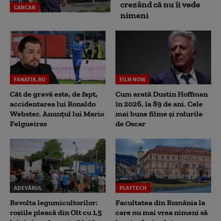
crezând că nu îi vede
CANCAN
nimeni
FANATIK.RO
FILM NOW
Cât de gravă este, de fapt,
Cum arată Dustin Hoffman
accidentarea lui Ronaldo
în 2026, la 89 de ani. Cele
Webster. Anunțul lui Mario
mai bune filme și rolurile
Felgueiras
de Oscar
ADEVĂRUL
PLAYTECH
Revolta legumicultorilor:
Facultatea din România la
roșiile pleacă din Olt cu 1,5
care nu mai vrea nimeni să