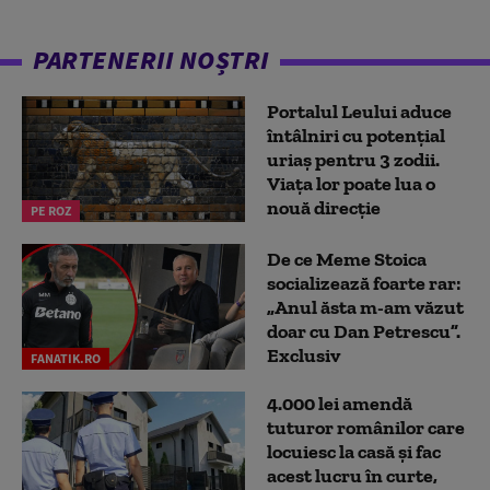
PARTENERII NOȘTRI
Portalul Leului aduce
întâlniri cu potențial
uriaș pentru 3 zodii.
Viața lor poate lua o
nouă direcție
PE ROZ
De ce Meme Stoica
socializează foarte rar:
„Anul ăsta m-am văzut
doar cu Dan Petrescu”.
Exclusiv
FANATIK.RO
4.000 lei amendă
tuturor românilor care
locuiesc la casă și fac
acest lucru în curte,