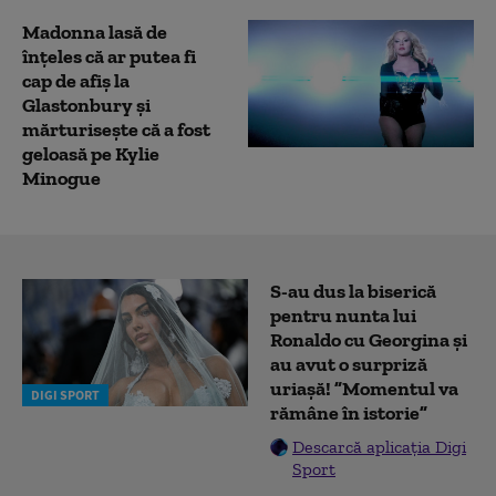
Madonna lasă de
înțeles că ar putea fi
cap de afiș la
Glastonbury și
mărturisește că a fost
geloasă pe Kylie
Minogue
S-au dus la biserică
pentru nunta lui
Ronaldo cu Georgina și
au avut o surpriză
uriașă! ”Momentul va
DIGI SPORT
rămâne în istorie”
Descarcă aplicația Digi
Sport