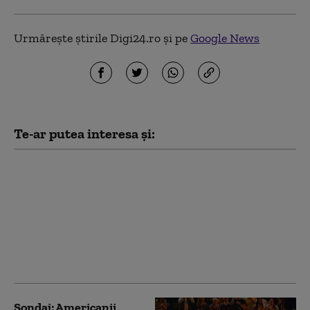
Urmărește știrile Digi24.ro și pe
Google News
Te-ar putea interesa și:
CM 2026. Ce vedete vor
cânta la ceremonia de
închidere a
Campionatului
Mondial de Fotbal și în
pauza finalei
Argentina - Spania
Sondaj: Americanii