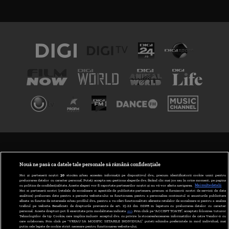
TERMENI ȘI CONDIȚII
POLITICA DE CONFIDENȚIALITATE
Nouă ne pasă ca datele tale personale să rămână confidențiale
Noi și partenerii noștri
30
stocăm și/sau accesăm informații pe dispozitivul dvs., precum identificatorii cookie unici pentru
prelucrarea datelor cu caracter personal. Puteți accepta sau gestiona alegerile dvs. făcând clic mai jos sau în orice moment, pe pagina
ABONARE DIGI TV
cu politica de confidențialitate. Aceste alegeri vor fi raportate partenerilor noștri și nu vă vor afecta navigarea.
Mai multe detalii
Noi si partenerii nostri (retelele de socializare si agentiile de publicitate partenere, precum si furnizorii nostri de servicii de date
analitice) prelucram date pentru a permite website-ului sa functioneze, pentru a personaliza continutul si anunturile publicitare
GESTIONAȚI PREFERINȚELE
afisate in functie de interesele si/sau profilul dvs., pentru a va oferi functionalitati aferente retelelor de socializare si pentru a analiza
traficul pe website. Beneficiati de drepturile prevazute de art. 15-22 din GDPR in legatura cu prelucrarea datelor cu caracter
personal. Aceste drepturi pot fi exercitate prin modalitatea indicata
aici
. Prin click pe “ACCEPT TOATE”, acceptati folosirea tuturor
CODUL DIGI24
Tehnologiilor de tip Cookie, care implica inclusiv acceptul dvs. cu privire la stocarea/accesarea informatiilor de catre Vendor-ii cu
care colaboram. Prin click pe “VREAU SA MODIFIC SETARILE INDIVIDUAL” puteti schimba preferintele in mod individual, mai
putin cele legate de cookie strict necesare pentru functionarea website-ului.