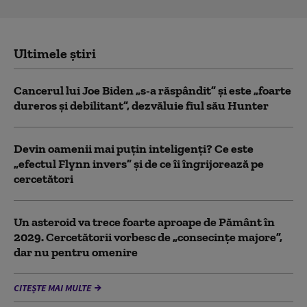
Ultimele știri
Cancerul lui Joe Biden „s-a răspândit” şi este „foarte
dureros și debilitant”, dezvăluie fiul său Hunter
Devin oamenii mai puțin inteligenți? Ce este
„efectul Flynn invers” și de ce îi îngrijorează pe
cercetători
Un asteroid va trece foarte aproape de Pământ în
2029. Cercetătorii vorbesc de „consecințe majore”,
dar nu pentru omenire
CITEȘTE MAI MULTE