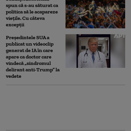
spun că s-au săturat ca
politica să le acapareze
viețile. Cu câteva
excepții
Preşedintele SUA a
publicat un videoclip
generat de IA în care
apare ca doctor care
vindecă „sindromul
delirant anti-Trump” la
vedete
CM 2026: Clasamentul
golgheterilor la Cupa
Mondială. Două vedete,
la egalitate pe primul
loc