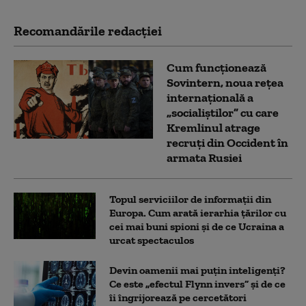
Recomandările redacţiei
Cum funcționează
Sovintern, noua rețea
internațională a
„socialiștilor” cu care
Kremlinul atrage
recruți din Occident în
armata Rusiei
Topul serviciilor de informații din
Europa. Cum arată ierarhia țărilor cu
cei mai buni spioni și de ce Ucraina a
urcat spectaculos
Devin oamenii mai puțin inteligenți?
Ce este „efectul Flynn invers” și de ce
îi îngrijorează pe cercetători