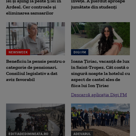
lei și ajung la peste 5 lei în
înveţe. A pierdut aproape
Ardeal. Cer controale și
jumătate din studenţi
eliminarea samsarilor
NEWSWEEK
DIGI FM
Beneficiu la pensie pentru o
Ioana Țiriac, vacanță de lux
categorie de pensionari.
în Saint-Tropez. Cât costă o
Consiliul legislativ a dat
singură noapte la hotelul cu
aviz favorabil
aspect de castel ales de
fiica lui Ion Țiriac
Descarcă aplicația Digi FM
EDITIADEDIMINEATA.RO
ADEVARUL