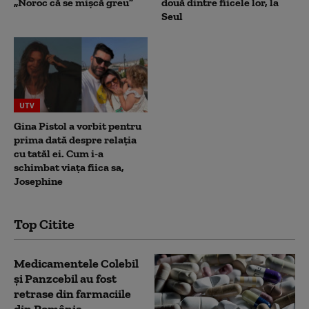
„Noroc că se mișcă greu”
două dintre fiicele lor, la
Seul
UTV
Gina Pistol a vorbit pentru
prima dată despre relația
cu tatăl ei. Cum i-a
schimbat viața fiica sa,
Josephine
Top Citite
Medicamentele Colebil
și Panzcebil au fost
retrase din farmaciile
din România.