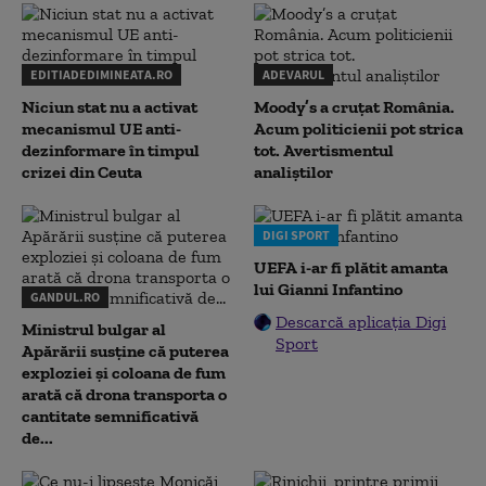
EDITIADEDIMINEATA.RO
ADEVARUL
Niciun stat nu a activat
Moody’s a cruțat România.
mecanismul UE anti-
Acum politicienii pot strica
dezinformare în timpul
tot. Avertismentul
crizei din Ceuta
analiștilor
DIGI SPORT
UEFA i-ar fi plătit amanta
lui Gianni Infantino
GANDUL.RO
Descarcă aplicația Digi
Ministrul bulgar al
Sport
Apărării susține că puterea
exploziei și coloana de fum
arată că drona transporta o
cantitate semnificativă
de...