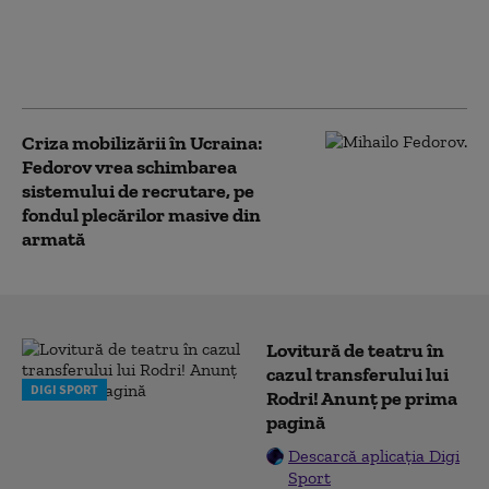
Influencerița Kremlinului:
Moscova le vinde războiul din
Ucraina tinerilor ruși prin soția de
25 de ani a unui soldat de pe front
Criza mobilizării în Ucraina:
Fedorov vrea schimbarea
sistemului de recrutare, pe
fondul plecărilor masive din
armată
Lovitură de teatru în
cazul transferului lui
DIGI SPORT
Rodri! Anunț pe prima
pagină
Descarcă aplicația Digi
Sport