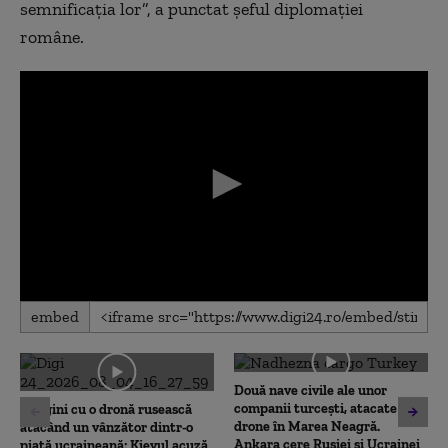
semnificația lor”, a punctat șeful diplomației
române.
0
embed
seconds
of
0
seconds
Două nave civile ale unor
companii turcești, atacate cu
Imagini cu o dronă rusească
drone în Marea Neagră.
atacând un vânzător dintr-o
Ankara cere Rusiei și Ucrainei
piață ucraineană: Kievul acuză