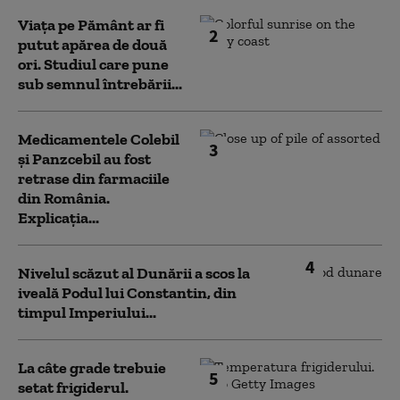
Viața pe Pământ ar fi
2
putut apărea de două
ori. Studiul care pune
sub semnul întrebării...
Medicamentele Colebil
3
și Panzcebil au fost
retrase din farmaciile
din România.
Explicația...
4
Nivelul scăzut al Dunării a scos la
iveală Podul lui Constantin, din
timpul Imperiului...
La câte grade trebuie
5
setat frigiderul.