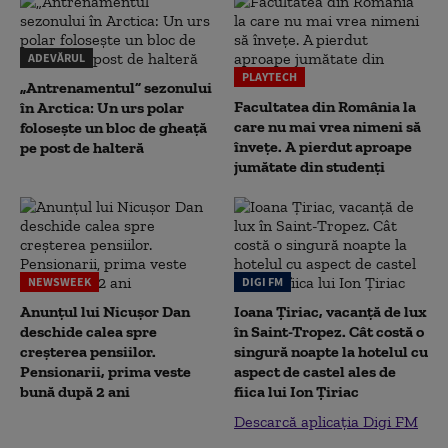
ADEVĂRUL
PLAYTECH
„Antrenamentul” sezonului
Facultatea din România la
în Arctica: Un urs polar
care nu mai vrea nimeni să
folosește un bloc de gheață
înveţe. A pierdut aproape
pe post de halteră
jumătate din studenţi
NEWSWEEK
DIGI FM
Anunțul lui Nicușor Dan
Ioana Țiriac, vacanță de lux
deschide calea spre
în Saint-Tropez. Cât costă o
creșterea pensiilor.
singură noapte la hotelul cu
Pensionarii, prima veste
aspect de castel ales de
bună după 2 ani
fiica lui Ion Țiriac
Descarcă aplicația Digi FM