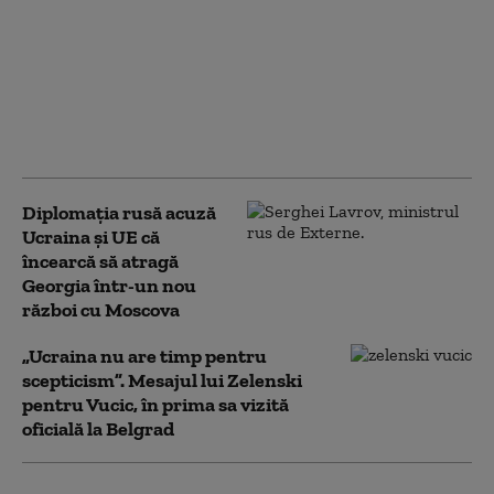
înțelegerea cu SUA:
rachete Patriot lunar,
dar Kievul vrea mai
mult. „Nu e suficient
pentru apărarea
noastră”
Diplomaţia rusă acuză
Ucraina şi UE că
încearcă să atragă
Georgia într-un nou
război cu Moscova
„Ucraina nu are timp pentru
scepticism”. Mesajul lui Zelenski
pentru Vucic, în prima sa vizită
oficială la Belgrad