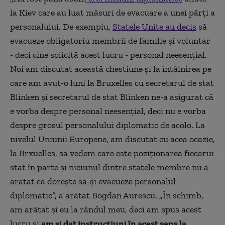
la Kiev care au luat măsuri de evacuare a unei părți a
personalului. De exemplu,
Statele Unite au decis
să
evacueze obligatoriu membrii de familie și voluntar
- deci cine solicită acest lucru - personal neesențial.
Noi am discutat această chestiune și la întâlnirea pe
care am avut-o luni la Bruxelles cu secretarul de stat
Blinken și secretarul de stat Blinken ne-a asigurat că
e vorba despre personal neesențial, deci nu e vorba
despre grosul personalului diplomatic de acolo. La
nivelul Uniunii Europene, am discutat cu acea ocazie,
la Brxuelles, să vedem care este poziționarea fiecărui
stat în parte și niciunul dintre statele membre nu a
arătat că dorește să-și evacueze personalul
diplomatic”, a arătat Bogdan Aurescu. „În schimb,
am arătat şi eu la rândul meu, deci am spus acest
lucru şi
am şi dat instrucţiuni în acest sens la