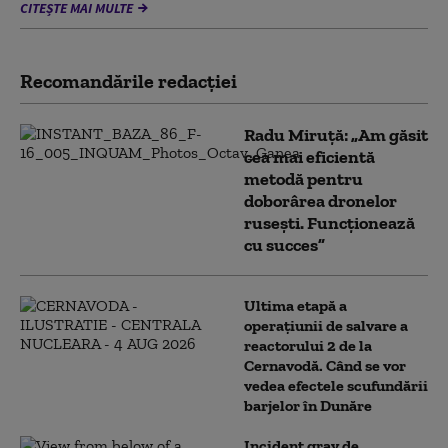
CITEȘTE MAI MULTE
Recomandările redacţiei
Radu Miruță: „Am găsit
cea mai eficientă
metodă pentru
doborârea dronelor
rusești. Funcționează
cu succes”
Ultima etapă a
operațiunii de salvare a
reactorului 2 de la
Cernavodă. Când se vor
vedea efectele scufundării
barjelor în Dunăre
Incident grav de