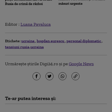
măsuri urgente
Rusia de crimă de război
Editor :
Luana Pavaluca
Etichete:
ucraina
bogdan aurescu
personal diplomatic
tensiuni rusia-ucraina
Urmărește știrile Digi24.ro și pe
Google News
Te-ar putea interesa și:
Zelenski dezvăluie