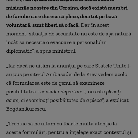
misiunile noastre din Ucraina, dacă există membri
de familie care doresc să plece, deci tot pe bază
voluntară, sunt liberi să o facă.
Dar în acest
moment, situaţia de securitate nu este de aşa natură
încât să necesite o evacuare a personalului
diplomatic”, a spus ministrul.
„Iar dacă ne uităm la anunțul pe care Statele Unite l-
au pus pe site-ul Ambasadei de la Kiev vedem acolo
că formularea este de genul să examineze
posibilitatea -
consider departure
-, nu este
plecați
acum
, ci
examinați posibilitatea de a pleca
”, a explicat
Bogdan Aurescu.
„Trebuie să ne uităm cu foarte multă atenție la
aceste formulări, pentru a înțelege exact contextul și