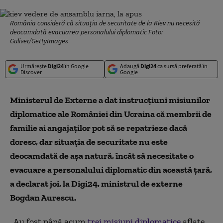
România consideră că situația de securitate de la Kiev nu necesită
deocamdată evacuarea personalului diplomatic Foto:
Guliver/GettyImages
Urmărește
Digi24
în Google
Adaugă
Digi24
ca sursă preferată în
Discover
Google
Ministerul de Externe a dat instrucțiuni misiunilor
diplomatice ale României din Ucraina că membrii de
familie ai angajaţilor pot să se repatrieze dacă
doresc, dar situația de securitate nu este
deocamdată de așa natură, încât să necesitate o
evacuare a personalului diplomatic din această țară,
a declarat joi, la Digi24, ministrul de externe
Bogdan Aurescu.
„Au fost până acum
trei misiuni diplomatice
aflate