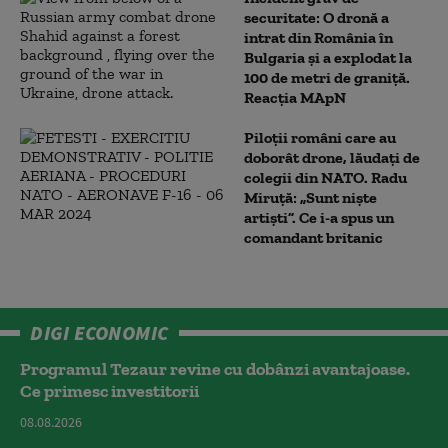
securitate: O dronă a
intrat din România în
Bulgaria şi a explodat la
100 de metri de graniţă.
Reacția MApN
Piloții români care au
doborât drone, lăudați de
colegii din NATO. Radu
Miruță: „Sunt niște
artiști”. Ce i-a spus un
comandant britanic
DIGI ECONOMIC
Programul Tezaur revine cu dobânzi avantajoase.
Ce primesc investitorii
08.08.2026