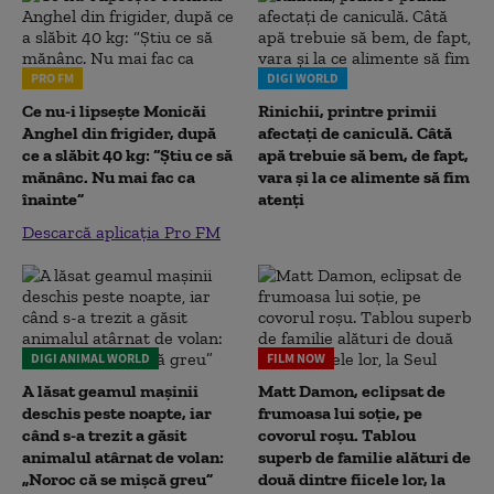
PRO FM
DIGI WORLD
Ce nu-i lipsește Monicăi
Rinichii, printre primii
Anghel din frigider, după
afectați de caniculă. Câtă
ce a slăbit 40 kg: “Știu ce să
apă trebuie să bem, de fapt,
mănânc. Nu mai fac ca
vara și la ce alimente să fim
înainte”
atenți
Descarcă aplicația Pro FM
DIGI ANIMAL WORLD
FILM NOW
A lăsat geamul mașinii
Matt Damon, eclipsat de
deschis peste noapte, iar
frumoasa lui soție, pe
când s-a trezit a găsit
covorul roșu. Tablou
animalul atârnat de volan:
superb de familie alături de
„Noroc că se mișcă greu”
două dintre fiicele lor, la