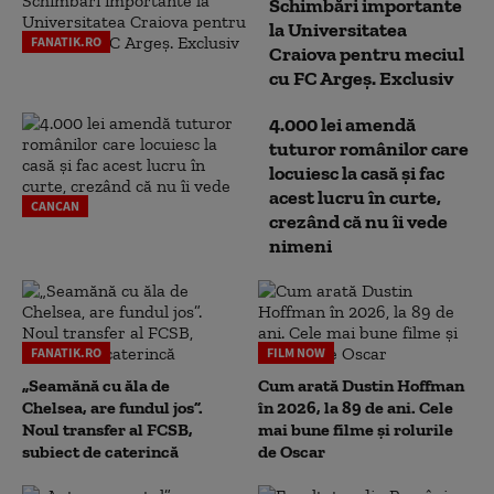
Schimbări importante
la Universitatea
FANATIK.RO
Craiova pentru meciul
cu FC Argeş. Exclusiv
4.000 lei amendă
tuturor românilor care
locuiesc la casă și fac
acest lucru în curte,
CANCAN
crezând că nu îi vede
nimeni
FANATIK.RO
FILM NOW
„Seamănă cu ăla de
Cum arată Dustin Hoffman
Chelsea, are fundul jos”.
în 2026, la 89 de ani. Cele
Noul transfer al FCSB,
mai bune filme și rolurile
subiect de caterincă
de Oscar