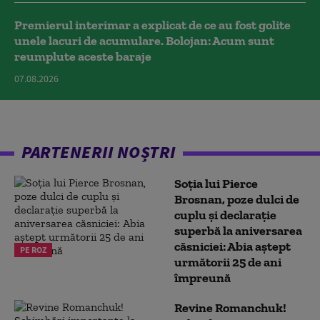
Premierul interimar a explicat de ce au fost golite
unele lacuri de acumulare. Bolojan: Acum sunt
reumplute aceste baraje
07.08.2026
PARTENERII NOȘTRI
Soția lui Pierce
Brosnan, poze dulci de
cuplu și declarație
superbă la aniversarea
căsniciei: Abia aștept
PE ROZ
următorii 25 de ani
împreună
Revine Romanchuk!