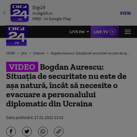
Digi24
VIEW
m.digi24.ro
FREE - In Google Play
LIVE TV
LIVE FM
HOME
Știri
Externe
Bogdan Aurescu: Situaţia de securitate nu este de aşa natură, încât să necesite o evacuare a personalului diplomatic din Ucraina
VIDEO
Bogdan Aurescu:
Situaţia de securitate nu este de
aşa natură, încât să necesite o
evacuare a personalului
diplomatic din Ucraina
Data publicării:
27.01.2022 23:31