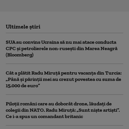
Ultimele știri
SUA au convins Ucraina să nu mai atace conducta
CPC şi petrolierele non-ruseşti din Marea Neagră
(Bloomberg)
Cât a plătit Radu Miruță pentru vacanța din Turcia:
„Până și părinții mei au crezut povestea cu suma de
15.000 de euro”
Piloții români care au doborât drone, lăudați de
colegii din NATO. Radu Miruță: „Sunt niște artiști”.
Ce i-a spus un comandant britanic