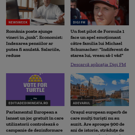
NEWSWEEK
DIGI FM
România poate ajunge
Un fost pilot de Formula 1
vineri în „junk”. Economist:
face un apel emoționant
Indexarea pensiilor ar
către familia lui Michael
putea fi anulată. Salariile,
Schumacher: "Indiferent de
reduse
starea lui, vreau să-l văd"
Descarcă aplicația Digi FM
EDITIADEDIMINEATA.RO
ADEVARUL
Parlamentul European a
Orașul european superb de
lansat un joc gratuit în care
care mulți turiști nu au
utilizatorii controlează o
auzit. Are aproape 900 de
campanie de dezinformare
ani de istorie, străduțe de