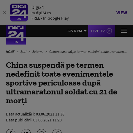
Digi24
VIEW
m.digi24.ro
FREE - In Google Play
LIVE TV
LIVE FM
HOME
Știri
Externe
China suspendă pe termen nedefinit toate evenimentele sportive periculoase după ultramaratonul soldat cu 21 de morți
China suspendă pe termen
nedefinit toate evenimentele
sportive periculoase după
ultramaratonul soldat cu 21 de
morți
Data actualizării:
03.06.2021 11:38
Data publicării:
03.06.2021 11:23