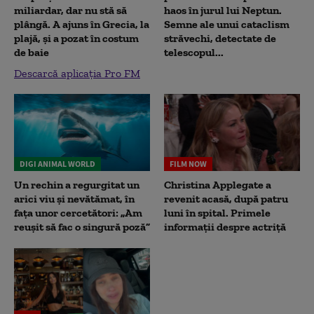
miliardar, dar nu stă să
haos în jurul lui Neptun.
plângă. A ajuns în Grecia, la
Semne ale unui cataclism
plajă, și a pozat în costum
străvechi, detectate de
de baie
telescopul...
Descarcă aplicația Pro FM
DIGI ANIMAL WORLD
FILM NOW
Un rechin a regurgitat un
Christina Applegate a
arici viu și nevătămat, în
revenit acasă, după patru
fața unor cercetători: „Am
luni în spital. Primele
reușit să fac o singură poză”
informații despre actriță