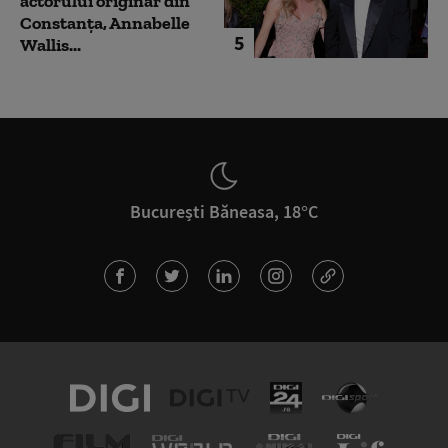
actorului originar din
Constanța, Annabelle
5
Wallis...
București Băneasa, 18°C