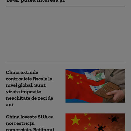
Routerele unei mărci
chinezești conțin o
portiță de acces
ascunsă care face
rețeaua vulnerabilă:
comunică la fiecare 35
de secunde
China extinde
controalele fiscale la
nivel global. Sunt
vizate impozite
neachitate de zeci de
ani
China lovește SUA cu
noi restricții
comerciale. Beijingul