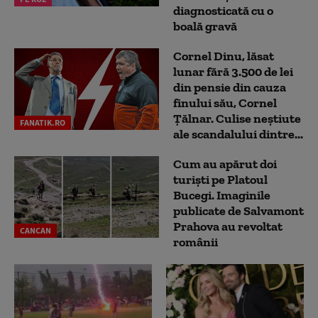
diagnosticată cu o
boală gravă
Cornel Dinu, lăsat
lunar fără 3.500 de lei
din pensie din cauza
finului său, Cornel
Țălnar. Culise neștiute
FANATIK.RO
ale scandalului dintre...
Cum au apărut doi
turiști pe Platoul
Bucegi. Imaginile
publicate de Salvamont
Prahova au revoltat
CANCAN
românii