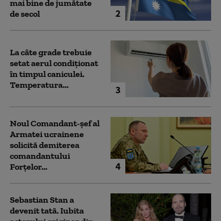
mai bine de jumătate
2
de secol
La câte grade trebuie
setat aerul condiționat
în timpul caniculei.
Temperatura...
3
Noul Comandant-șef al
Armatei ucrainene
solicită demiterea
comandantului
4
Forțelor...
Sebastian Stan a
devenit tată. Iubita