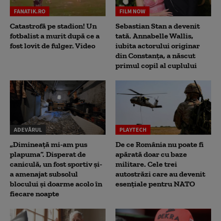
FANATIK.RO
FILM NOW
Catastrofă pe stadion! Un
Sebastian Stan a devenit
fotbalist a murit după ce a
tată. Annabelle Wallis,
fost lovit de fulger. Video
iubita actorului originar
din Constanța, a născut
primul copil al cuplului
ADEVĂRUL
PLAYTECH
„Dimineață mi-am pus
De ce România nu poate fi
plapuma”. Disperat de
apărată doar cu baze
caniculă, un fost sportiv și-
militare. Cele trei
a amenajat subsolul
autostrăzi care au devenit
blocului și doarme acolo în
esențiale pentru NATO
fiecare noapte