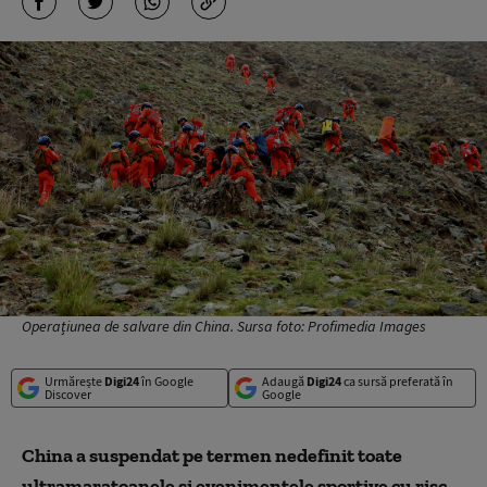
Operațiunea de salvare din China. Sursa foto: Profimedia Images
Urmărește
Digi24
în Google
Adaugă
Digi24
ca sursă preferată în
Discover
Google
China a suspendat pe termen nedefinit toate
ultramaratoanele și evenimentele sportive cu risc