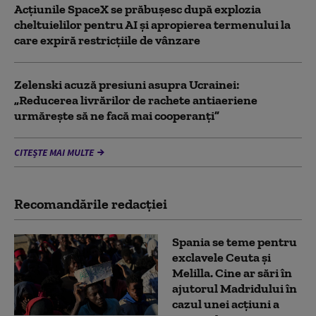
Acţiunile SpaceX se prăbuşesc după explozia
cheltuielilor pentru AI şi apropierea termenului la
care expiră restricţiile de vânzare
Zelenski acuză presiuni asupra Ucrainei:
„Reducerea livrărilor de rachete antiaeriene
urmărește să ne facă mai cooperanți”
CITEȘTE MAI MULTE
Recomandările redacţiei
Spania se teme pentru
exclavele Ceuta și
Melilla. Cine ar sări în
ajutorul Madridului în
cazul unei acțiuni a