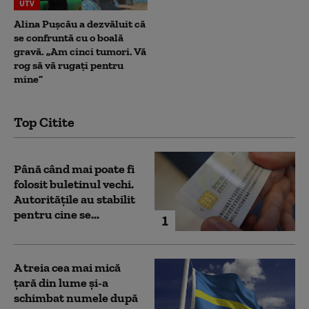
UTV
Alina Pușcău a dezvăluit că
se confruntă cu o boală
gravă. „Am cinci tumori. Vă
rog să vă rugați pentru
mine”
Top Citite
Până când mai poate fi
folosit buletinul vechi.
Autoritățile au stabilit
pentru cine se...
1
A treia cea mai mică
țară din lume și-a
schimbat numele după