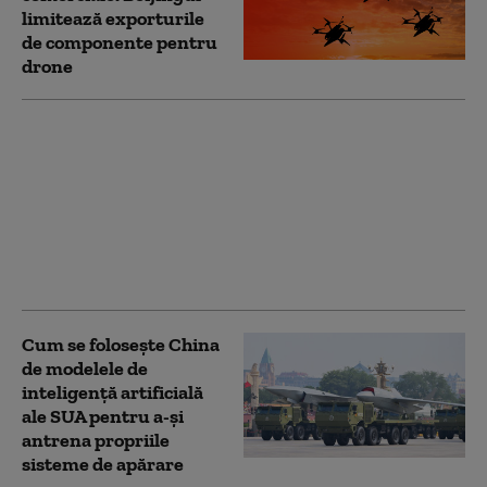
limitează exporturile
de componente pentru
drone
„China crede că poate
îmblânzi natura”. Cel
mai mare baraj din
lume, într-o zonă
seismică. Risc major
pentru sute de
milioane de oameni
Cum se folosește China
de modelele de
inteligență artificială
ale SUA pentru a-și
antrena propriile
sisteme de apărare