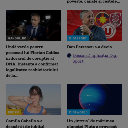
poveste, canale și castele...
GANDUL.RO
DIGI SPORT
Undă verde pentru
Dan Petrescu s-a decis
procesul lui Florian Coldea
Descarcă aplicația Digi
în dosarul de corupție al
Sport
DNA. Instanța a confirmat
legalitatea rechizitoriului
de la...
PRO FM
DIGI WORLD
Camila Cabello s-a
Un „intrus” de mărimea
despărțit de iubitul
planetei Pluto a provocat