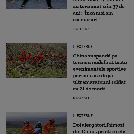
au terminat-o în 37 de
ani: "Încă mai am
coșmaruri"
26.03.2023
EXTERNE
China suspendă pe
termen nedefinit toate
evenimentele sportive
periculoase după
ultramaratonul soldat
cu 21 de morți
03.06.2021
EXTERNE
Doi alergători faimoși
din China, printre cele