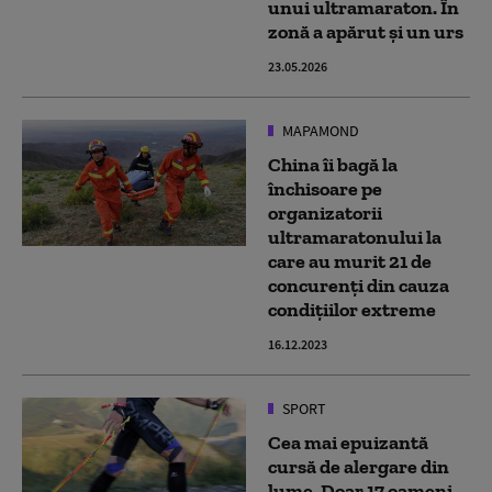
unui ultramaraton. În
zonă a apărut și un urs
23.05.2026
MAPAMOND
China îi bagă la
închisoare pe
organizatorii
ultramaratonului la
care au murit 21 de
concurenţi din cauza
condițiilor extreme
16.12.2023
SPORT
Cea mai epuizantă
cursă de alergare din
lume. Doar 17 oameni