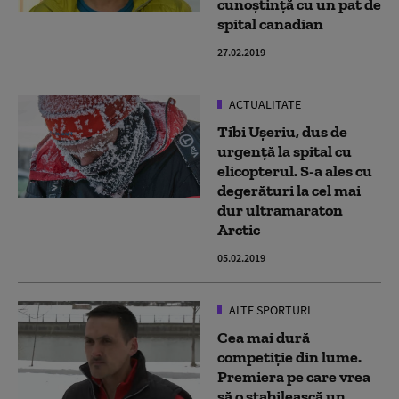
cunoștință cu un pat de
spital canadian
27.02.2019
ACTUALITATE
Tibi Ușeriu, dus de
urgență la spital cu
elicopterul. S-a ales cu
degerături la cel mai
dur ultramaraton
Arctic
05.02.2019
ALTE SPORTURI
Cea mai dură
competiție din lume.
Premiera pe care vrea
să o stabilească un