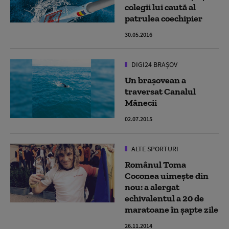
colegii lui caută al
patrulea coechipier
30.05.2016
DIGI24 BRAȘOV
Un braşovean a
traversat Canalul
Mânecii
02.07.2015
ALTE SPORTURI
Românul Toma
Coconea uimește din
nou: a alergat
echivalentul a 20 de
maratoane în șapte zile
26.11.2014