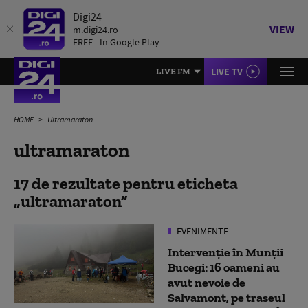
Digi24
VIEW
m.digi24.ro
FREE - In Google Play
LIVE TV
LIVE FM
HOME
Ultramaraton
ultramaraton
17 de rezultate pentru eticheta
ultramaraton
EVENIMENTE
Intervenție în Munții
Bucegi: 16 oameni au
avut nevoie de
Salvamont, pe traseul