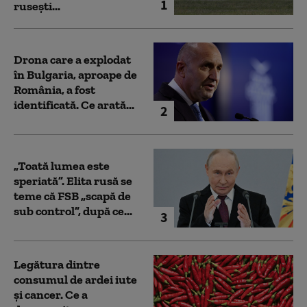
1
rusești...
Drona care a explodat
în Bulgaria, aproape de
România, a fost
identificată. Ce arată...
2
„Toată lumea este
speriată”. Elita rusă se
teme că FSB „scapă de
sub control”, după ce...
3
Legătura dintre
consumul de ardei iute
și cancer. Ce a