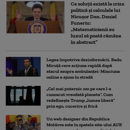
Ce soluții există la criza
politică și calculele lui
Nicușor Dan. Daniel
Funeriu:
„Matematicienii au
luxul să poată rămâne
în abstract”
Legea împotriva dezinformării. Radu
Miruță cere acțiune rapidă după
atacul asupra ambulanței: Minciuna
online a ajuns în stradă
„Cel mai puternic om pe care l-a
cunoscut vreodată planeta”. Cum
redefinește Trump „lumea liberă”
prin ego, cucerire și frică
Un web designer din Republica
Moldova este în spatele site-ului AUR