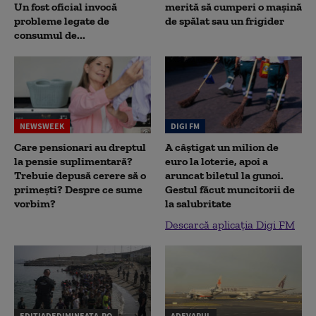
Un fost oficial invocă
merită să cumperi o mașină
probleme legate de
de spălat sau un frigider
consumul de...
NEWSWEEK
DIGI FM
Care pensionari au dreptul
A câștigat un milion de
la pensie suplimentară?
euro la loterie, apoi a
Trebuie depusă cerere să o
aruncat biletul la gunoi.
primești? Despre ce sume
Gestul făcut muncitorii de
vorbim?
la salubritate
Descarcă aplicația Digi FM
EDITIADEDIMINEATA.RO
ADEVARUL