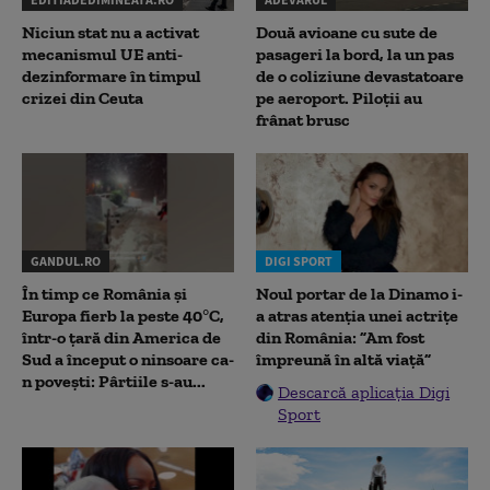
Niciun stat nu a activat
Două avioane cu sute de
mecanismul UE anti-
pasageri la bord, la un pas
dezinformare în timpul
de o coliziune devastatoare
crizei din Ceuta
pe aeroport. Piloții au
frânat brusc
GANDUL.RO
DIGI SPORT
În timp ce România și
Noul portar de la Dinamo i-
Europa fierb la peste 40°C,
a atras atenția unei actrițe
într-o țară din America de
din România: ”Am fost
Sud a început o ninsoare ca-
împreună în altă viață”
n povești: Pârtiile s-au...
Descarcă aplicația Digi
Sport