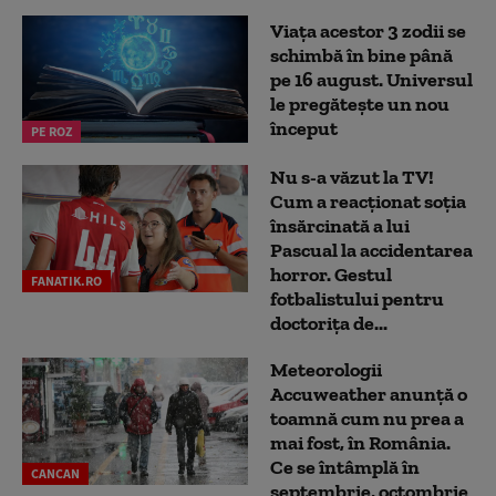
Viața acestor 3 zodii se
schimbă în bine până
pe 16 august. Universul
le pregătește un nou
început
PE ROZ
Nu s-a văzut la TV!
Cum a reacţionat soţia
însărcinată a lui
Pascual la accidentarea
horror. Gestul
FANATIK.RO
fotbalistului pentru
doctoriţa de...
Meteorologii
Accuweather anunță o
toamnă cum nu prea a
mai fost, în România.
Ce se întâmplă în
CANCAN
septembrie, octombrie