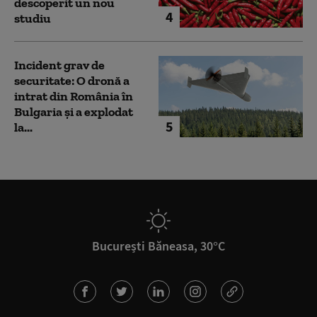
descoperit un nou
4
studiu
Incident grav de
securitate: O dronă a
intrat din România în
Bulgaria şi a explodat
5
la...
București Băneasa, 30°C