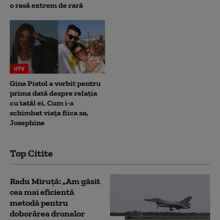
o rasă extrem de rară
UTV
Gina Pistol a vorbit pentru
prima dată despre relația
cu tatăl ei. Cum i-a
schimbat viața fiica sa,
Josephine
Top Citite
Radu Miruță: „Am găsit
cea mai eficientă
metodă pentru
doborârea dronelor