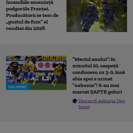
Incendiile amenință
podgoriile Franței.
Producătorii se tem de
„gustul de fum” al
recoltei din 2026
”Meciul anului”: în
minutul 10, oaspeții
conduceau cu 3-0, însă
abia apoi a urmat
”nebunia”! S-au mai
DIGI SPORT
marcat ȘAPTE goluri
Descarcă aplicația Digi
Sport