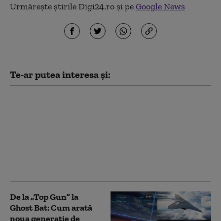
Urmărește știrile Digi24.ro și pe
Google News
Te-ar putea interesa și:
Un nou val de aer
african va cuprinde
țara. Meteorolog ANM:
„Marți atingem
apogeul”. Cum va fi
vremea în următoarele
zile
De la „Top Gun” la
Ghost Bat: Cum arată
noua generație de