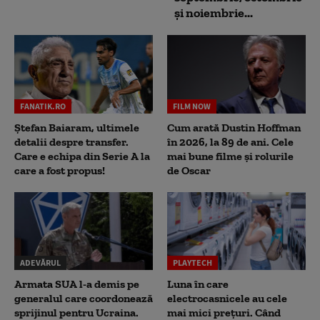
și noiembrie...
FANATIK.RO
FILM NOW
Ștefan Baiaram, ultimele
Cum arată Dustin Hoffman
detalii despre transfer.
în 2026, la 89 de ani. Cele
Care e echipa din Serie A la
mai bune filme și rolurile
care a fost propus!
de Oscar
ADEVĂRUL
PLAYTECH
Armata SUA l-a demis pe
Luna în care
generalul care coordonează
electrocasnicele au cele
sprijinul pentru Ucraina.
mai mici prețuri. Când