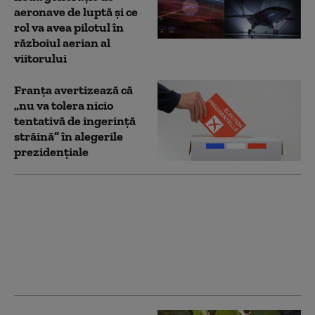
aeronave de luptă și ce
rol va avea pilotul în
războiul aerian al
viitorului
Franţa avertizează că
„nu va tolera nicio
tentativă de ingerinţă
străină” în alegerile
prezidenţiale
Zeci de bărbați de pe
un grup online
„masculinist” vor fi
judecați în Franța
pentru instigare la ură
împotriva femeilor