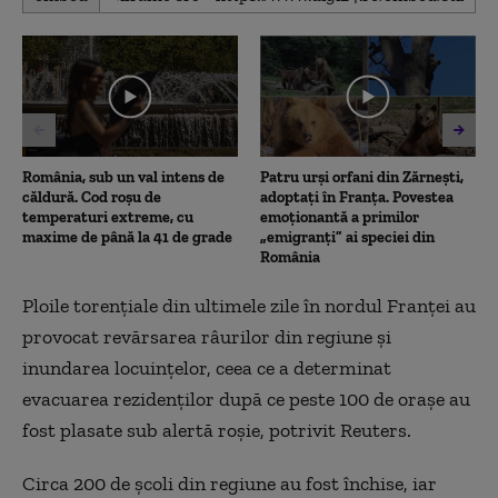
seconds
of
57
seconds
România, sub un val intens de
Patru urși orfani din Zărnești,
căldură. Cod roșu de
adoptați în Franța. Povestea
temperaturi extreme, cu
emoționantă a primilor
maxime de până la 41 de grade
„emigranți” ai speciei din
România
Ploile torenţiale din ultimele zile în nordul Franţei au
provocat revărsarea râurilor din regiune şi
inundarea locuinţelor, ceea ce a determinat
evacuarea rezidenţilor după ce peste 100 de oraşe au
fost plasate sub alertă roşie, potrivit Reuters.
Circa 200 de şcoli din regiune au fost închise, iar