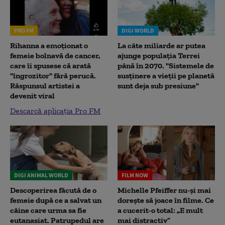
PRO FM
DIGI WORLD
Rihanna a emoționat o
La câte miliarde ar putea
femeie bolnavă de cancer,
ajunge populația Terrei
care îi spusese că arată
până în 2070. "Sistemele de
"îngrozitor" fără perucă.
susținere a vieții pe planetă
Răspunsul artistei a
sunt deja sub presiune"
devenit viral
Descarcă aplicația Pro FM
DIGI ANIMAL WORLD
FILM NOW
Descoperirea făcută de o
Michelle Pfeiffer nu-și mai
femeie după ce a salvat un
dorește să joace în filme. Ce
câine care urma sa fie
a cucerit-o total: „E mult
eutanasiat. Patrupedul are
mai distractiv”