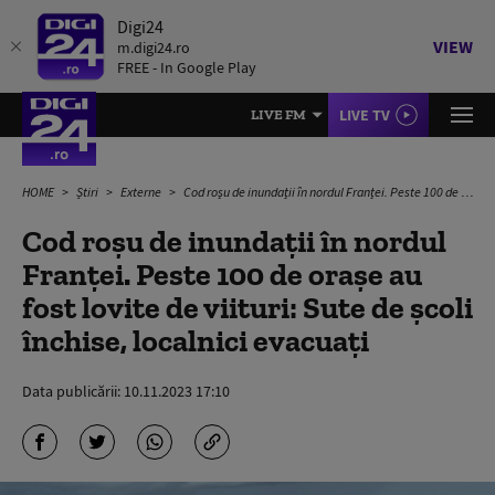
Digi24
VIEW
m.digi24.ro
FREE - In Google Play
LIVE TV
LIVE FM
HOME
Știri
Externe
Cod roșu de inundații în nordul Franței. Peste 100 de orașe au fost lovite de viituri: Sute de școli închise, localnici evacuați
Cod roșu de inundații în nordul
Franței. Peste 100 de orașe au
fost lovite de viituri: Sute de școli
închise, localnici evacuați
Data publicării:
10.11.2023 17:10