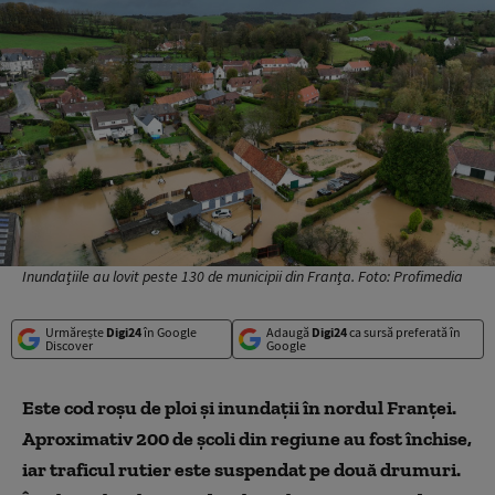
Inundațiile au lovit peste 130 de municipii din Franța. Foto: Profimedia
Urmărește
Digi24
în Google
Adaugă
Digi24
ca sursă preferată în
Discover
Google
Este cod roșu de ploi și inundații în nordul Franței.
Aproximativ 200 de școli din regiune au fost închise
,
iar traficul rutier este suspendat pe două drumuri.