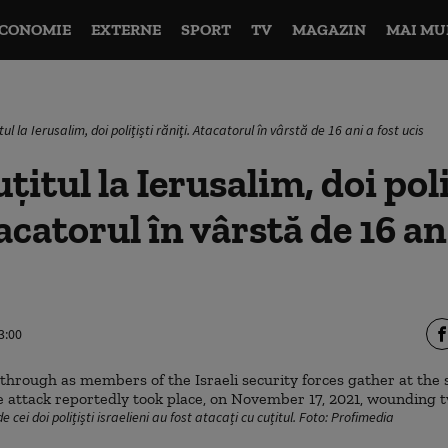
CONOMIE
EXTERNE
SPORT
TV
MAGAZIN
MAI MU
tul la Ierusalim, doi polițiști răniţi. Atacatorul în vârstă de 16 ani a fost ucis
ţitul la Ierusalim, doi poli
acatorul în vârstă de 16 an
3:00
 cei doi polițiști israelieni au fost atacați cu cuțitul. Foto: Profimedia