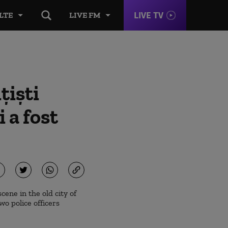
LIVE TV
LTE
LIVE FM
țiști
i a fost