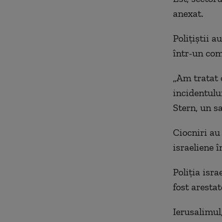
anexat.
Poliţiştii a
într-un com
„Am tratat 
incidentului
Stern, un s
Ciocniri au 
israeliene î
Poliţia isr
fost arestat
Ierusalimul,