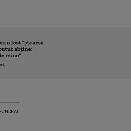
u a fost ”ștearsă
putut abține:
 de mine”
ort