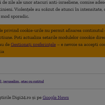
 de zile ale unor atacuri anti-israeliene, comise ades
tinieni. Violenţele au scăzut de atunci în intensitate, 
 mod sporadic.
ale privind cookie-urile nu permit afisarea continutul
ctiune. Poti actualiza setarile modulelor coookie dire
au de
Gestionați preferințele
– e nevoie sa accepti co
ia
el
ierusalim
atac cu cutitul
tirile Digi24.ro și pe
Google News