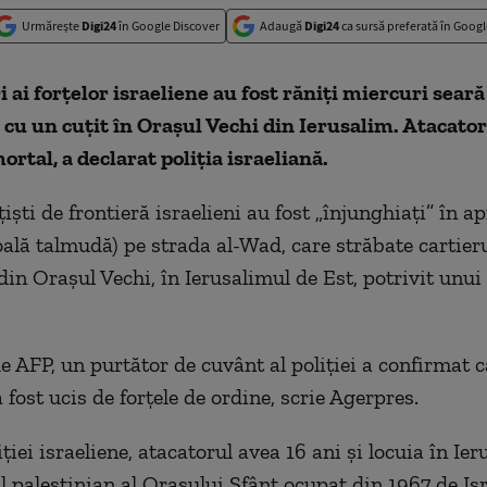
Urmărește
Digi24
în Google Discover
Adaugă
Digi24
ca sursă preferată în Googl
ai forțelor israeliene au fost răniți miercuri seară
i cu un cuţit în Oraşul Vechi din Ierusalim. Atacator
rtal, a declarat poliţia israeliană.
ţiști de frontieră israelieni au fost „înjunghiaţi” în a
oală talmudă) pe strada al-Wad, care străbate cartier
n Oraşul Vechi, în Ierusalimul de Est, potrivit unu
e AFP, un purtător de cuvânt al poliţiei a confirmat c
 fost ucis de forţele de ordine, scrie Agerpres.
iţiei israeliene, atacatorul avea 16 ani şi locuia în Ie
l palestinian al Oraşului Sfânt ocupat din 1967 de Isr