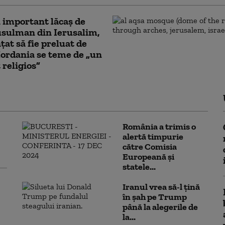
 important lăcaş de
sulman din Ierusalim,
at să fie preluat de
 Iordania se teme de „un
 religios”
România a trimis o
alertă timpurie
către Comisia
Europeană și
statele...
Iranul vrea să-l țină
în șah pe Trump
până la alegerile de
la...