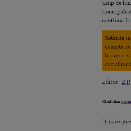
timp de luni
tineri pales
continuă în
Setarile t
aceasta se
browser s
social med
Editor :
B.P.
Etichete:
isra
Urmărește ș