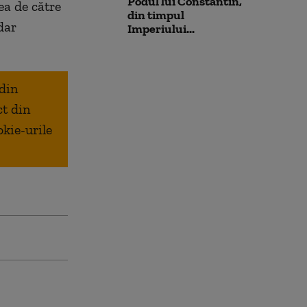
Podul lui Constantin,
ea de către
din timpul
dar
Imperiului...
 din
ct din
okie-urile