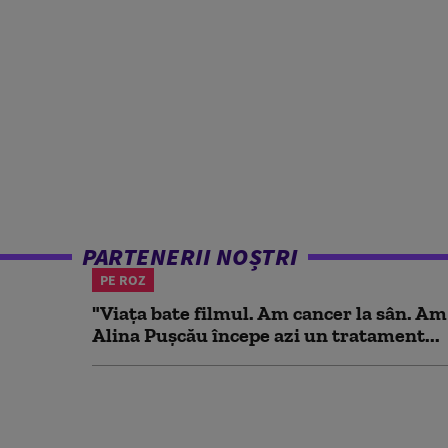
PARTENERII NOȘTRI
PE ROZ
"Viața bate filmul. Am cancer la sân. Am
Alina Pușcău începe azi un tratament...