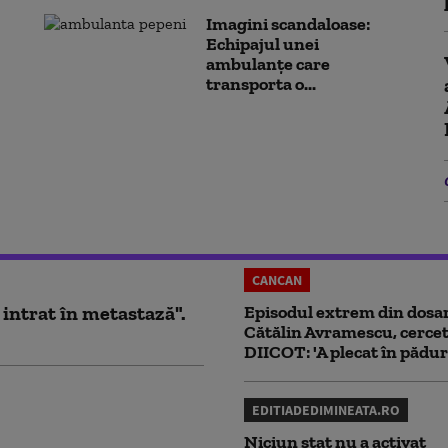
Imagini scandaloase:
Echipajul unei
ambulanțe care
transporta o...
CANCAN
 intrat în metastază".
Episodul extrem din dosar
Cătălin Avramescu, cercet
DIICOT: 'A plecat în pădur
EDITIADEDIMINEATA.RO
Niciun stat nu a activat