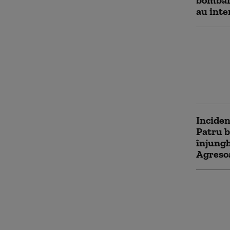
bombar
au inte
Israelu
bombar
Libanul
se nego
ostilită
Inciden
Patru b
înjungh
Agresoa
Netany
Israelu
lui Tr
este pl