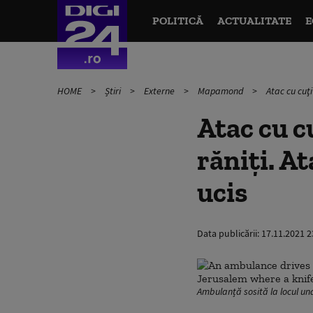
POLITICĂ
ACTUALITATE
E
HOME
Știri
Externe
Mapamond
Atac cu cuţi
Atac cu cu
răniţi. At
ucis
Data publicării:
17.11.2021 2
Ambulanță sosită la locul unde