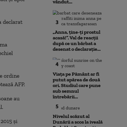
vândut...
a declarat
3
„Anna, ţine-ţi prostul
acasă!”. Val de reacții
după ce un bărbat a
rma
desenat o declarație...
echiel
4
Viața pe Pământ ar fi
de ordine
putut apărea de două
otează AFP.
ori. Studiul care pune
sub semnul
întrebării...
soane au
5
l.
Nivelul scăzut al
 2015 şi
Dunării a scos la iveală