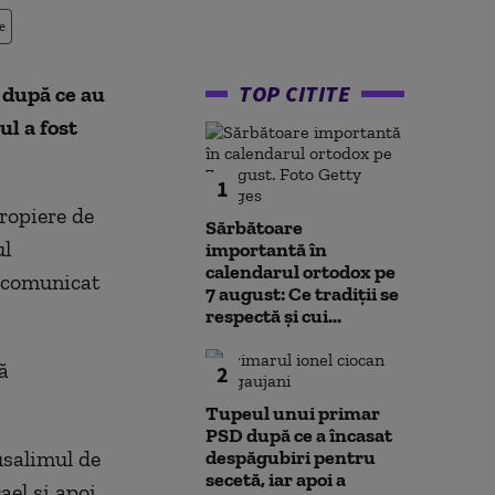
e
TOP CITITE
 după ce au
ul a fost
1
propiere de
Sărbătoare
ul
importantă în
calendarul ortodox pe
i comunicat
7 august: Ce tradiții se
respectă și cui...
ă
2
Tupeul unui primar
PSD după ce a încasat
rusalimul de
despăgubiri pentru
secetă, iar apoi a
ael şi apoi