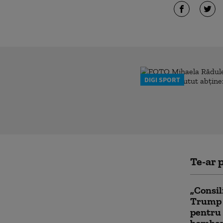
DIGI SPORT
Te-ar p
„Consil
Trump a
pentru 