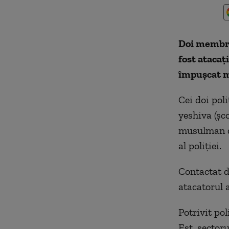
Doi membri 
fost atacaț
împuşcat mo
Cei doi poli
yeshiva (şc
musulman di
al poliţiei.
Contactat d
atacatorul a
Potrivit pol
Est, sectoru