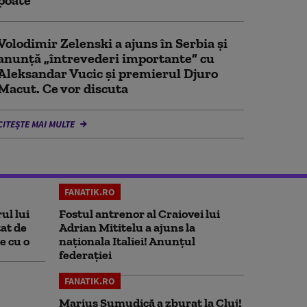
poate”
Volodimir Zelenski a ajuns în Serbia și
anunță „întrevederi importante” cu
Aleksandar Vucic și premierul Djuro
Macut. Ce vor discuta
CITEȘTE MAI MULTE
FANATIK.RO
ul lui
Fostul antrenor al Craiovei lui
at de
Adrian Mititelu a ajuns la
e cu o
naționala Italiei! Anunțul
federației
FANATIK.RO
Marius Şumudică a zburat la Cluj!