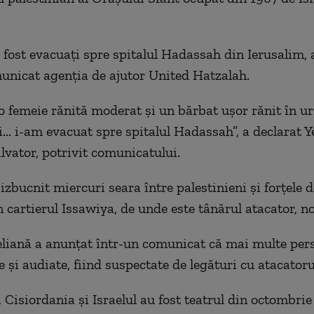
u fost evacuaţi spre spitalul Hadassah din Ierusalim, 
unicat agenţia de ajutor United Hatzalah.
o femeie rănită moderat şi un bărbat uşor rănit în u
... i-am evacuat spre spitalul Hadassah”, a declarat Y
alvator, potrivit comunicatului.
izbucnit miercuri seara între palestinieni şi forţele 
n cartierul Issawiya, de unde este tânărul atacator, n
aeliană a anunţat într-un comunicat că mai multe per
e şi audiate, fiind suspectate de legături cu atacatoru
 Cisiordania şi Israelul au fost teatrul din octombrie