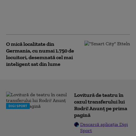
Tulsi Gabbard acuză autoritățile
americane că au făcut eforturi
pentru a modela percepția publică
asupra originii pandemiei
O mică localitate din
Germania, cu numai 1.750 de
locuitori, desemnată cel mai
inteligent sat din lume
Lovitură de teatru în
cazul transferului lui
DIGI SPORT
Rodri! Anunț pe prima
pagină
Descarcă aplicația Digi
Sport