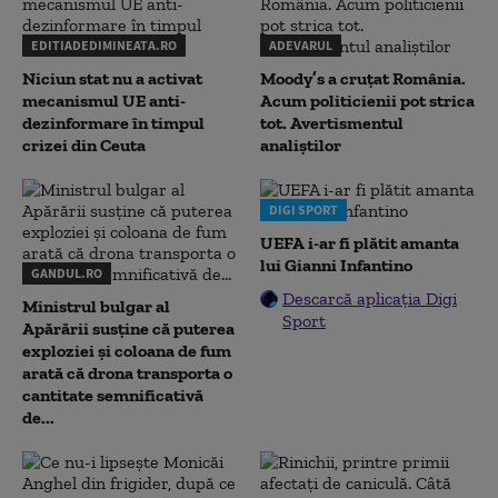
EDITIADEDIMINEATA.RO
ADEVARUL
Niciun stat nu a activat
Moody’s a cruțat România.
mecanismul UE anti-
Acum politicienii pot strica
dezinformare în timpul
tot. Avertismentul
crizei din Ceuta
analiștilor
DIGI SPORT
UEFA i-ar fi plătit amanta
lui Gianni Infantino
GANDUL.RO
Descarcă aplicația Digi
Ministrul bulgar al
Sport
Apărării susține că puterea
exploziei și coloana de fum
arată că drona transporta o
cantitate semnificativă
de...