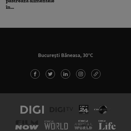
păstrează alimentele
în...
București Băneasa, 30°C