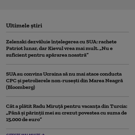
Ultimele știri
Zelenski dezvăluie înțelegerea cu SUA: rachete
Patriot lunar, dar Kievul vrea mai mult. „Nu e
suficient pentru apărarea noastră”
SUA au convins Ucraina să nu mai atace conducta
CPC şi petrolierele non-ruseşti din Marea Neagră
(Bloomberg)
Cât a plătit Radu Miruță pentru vacanța din Turcia:
„Până și părinții mei au crezut povestea cu suma de
15.000 de euro”