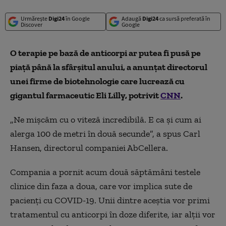
Urmărește
Digi24
în Google
Adaugă
Digi24
ca sursă preferată în
Discover
Google
O terapie pe bază de anticorpi ar putea fi pusă pe
piață până la sfârșitul anului, a anunțat directorul
unei firme de biotehnologie care lucrează cu
gigantul farmaceutic Eli Lilly, potrivit
CNN
.
„Ne mișcăm cu o viteză incredibilă. E ca și cum ai
alerga 100 de metri în două secunde”, a spus Carl
Hansen, directorul companiei AbCellera.
Compania a pornit acum două săptămâni testele
clinice din faza a doua, care vor implica sute de
pacienți cu COVID-19. Unii dintre aceștia vor primi
tratamentul cu anticorpi în doze diferite, iar alții vor