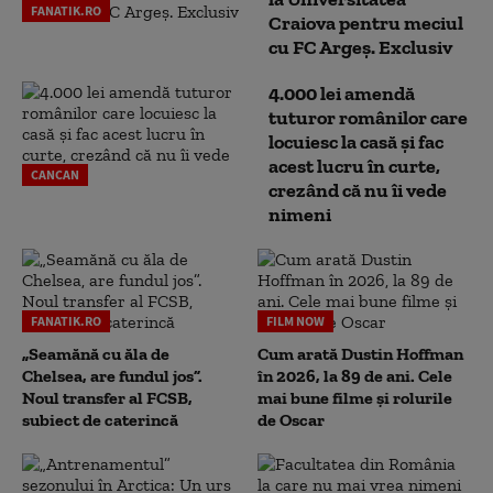
FANATIK.RO
Craiova pentru meciul
cu FC Argeş. Exclusiv
4.000 lei amendă
tuturor românilor care
locuiesc la casă și fac
acest lucru în curte,
CANCAN
crezând că nu îi vede
nimeni
FANATIK.RO
FILM NOW
„Seamănă cu ăla de
Cum arată Dustin Hoffman
Chelsea, are fundul jos”.
în 2026, la 89 de ani. Cele
Noul transfer al FCSB,
mai bune filme și rolurile
subiect de caterincă
de Oscar