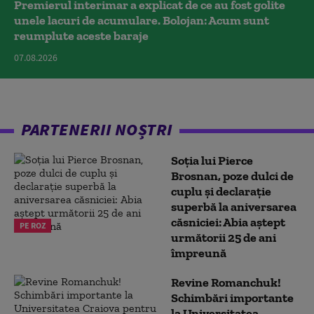
Premierul interimar a explicat de ce au fost golite
unele lacuri de acumulare. Bolojan: Acum sunt
reumplute aceste baraje
07.08.2026
PARTENERII NOȘTRI
Soția lui Pierce
Brosnan, poze dulci de
cuplu și declarație
superbă la aniversarea
căsniciei: Abia aștept
PE ROZ
următorii 25 de ani
împreună
Revine Romanchuk!
Schimbări importante
la Universitatea