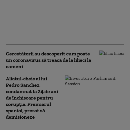
SUA introduc restricții
pentru un anumit tip
de cercetare privind
virusurile, invocând
pandemia de COVID-19
Cercetătorii au descoperit cum poate
un coronavirus să treacă de la lilieci la
oameni
Aliatul-cheie al lui
Pedro Sanchez,
condamnat la 24 de ani
de închisoare pentru
corupție. Premierul
spaniol, presat să
demisioneze