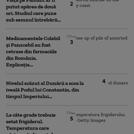
Viața pe Pământ ar fi
2
putut apărea de două
ori. Studiul care pune
sub semnul întrebării...
Medicamentele Colebil
3
și Panzcebil au fost
retrase din farmaciile
din România.
Explicația...
4
Nivelul scăzut al Dunării a scos la
iveală Podul lui Constantin, din
timpul Imperiului...
La câte grade trebuie
5
setat frigiderul.
Temperatura care