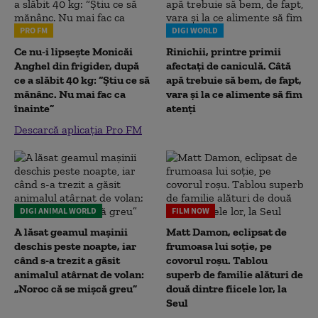
PRO FM
DIGI WORLD
Ce nu-i lipsește Monicăi
Rinichii, printre primii
Anghel din frigider, după
afectați de caniculă. Câtă
ce a slăbit 40 kg: “Știu ce să
apă trebuie să bem, de fapt,
mănânc. Nu mai fac ca
vara și la ce alimente să fim
înainte”
atenți
Descarcă aplicația Pro FM
DIGI ANIMAL WORLD
FILM NOW
A lăsat geamul mașinii
Matt Damon, eclipsat de
deschis peste noapte, iar
frumoasa lui soție, pe
când s-a trezit a găsit
covorul roșu. Tablou
animalul atârnat de volan:
superb de familie alături de
„Noroc că se mișcă greu”
două dintre fiicele lor, la
Seul