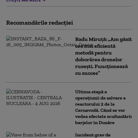
CITEȘTE MAI MULTE
Recomandările redacţiei
Radu Miruță: „Am găsit
cea mai eficientă
metodă pentru
doborârea dronelor
rusești. Funcționează
cu succes”
Ultima etapă a
operațiunii de salvare a
reactorului 2 de la
Cernavodă. Când se vor
vedea efectele scufundării
barjelor în Dunăre
Incident grav de