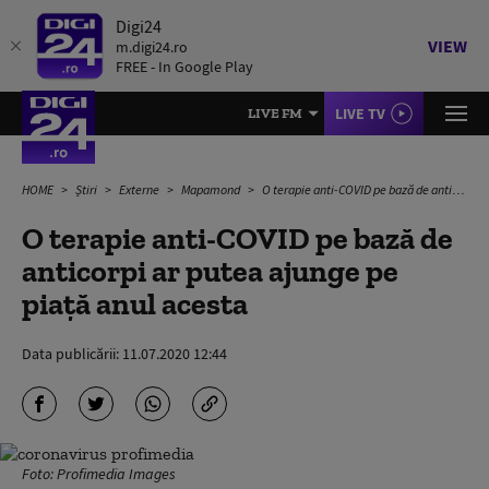
Digi24
VIEW
m.digi24.ro
FREE - In Google Play
LIVE TV
LIVE FM
HOME
Știri
Externe
Mapamond
O terapie anti-COVID pe bază de anticorpi ar putea ajunge pe piață anul acesta
O terapie anti-COVID pe bază de
anticorpi ar putea ajunge pe
piață anul acesta
Data publicării:
11.07.2020 12:44
Foto: Profimedia Images