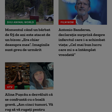
DIGI ANIMAL WORLD
FILM NOW
Momentul când un bărbat
Antonio Banderas,
de 65 de ani este atacat de
declarație surpriză despre
un bizon: „Era chiar
infarctul care i-a schimbat
deasupra mea”. Imaginile
viața: „Cel mai bun lucru
sunt greu de urmărit
care mi s-a întâmplat
vreodată”
UTV
Alina Pușcău a dezvăluit că
se confruntă cu o boală
gravă. „Am cinci tumori. Vă
rog să vă rugați pentru