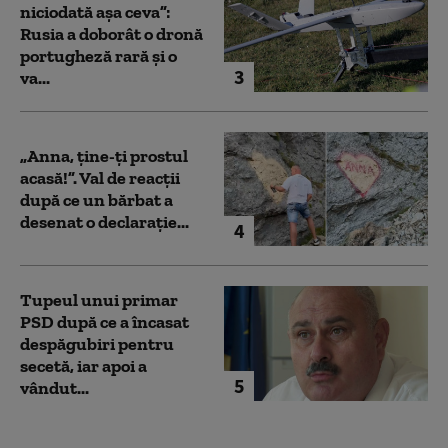
niciodată așa ceva”:
Rusia a doborât o dronă
portugheză rară și o
3
va...
„Anna, ţine-ţi prostul
acasă!”. Val de reacții
după ce un bărbat a
desenat o declarație...
4
Tupeul unui primar
PSD după ce a încasat
despăgubiri pentru
secetă, iar apoi a
5
vândut...