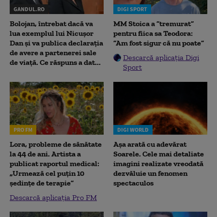
GANDUL.RO
DIGI SPORT
Bolojan, întrebat dacă va
MM Stoica a ”tremurat”
lua exemplul lui Nicușor
pentru fiica sa Teodora:
Dan și va publica declarația
”Am fost sigur că nu poate”
de avere a partenerei sale
Descarcă aplicația Digi
de viață. Ce răspuns a dat...
Sport
PRO FM
DIGI WORLD
Lora, probleme de sănătate
Așa arată cu adevărat
la 44 de ani. Artista a
Soarele. Cele mai detaliate
publicat raportul medical:
imagini realizate vreodată
„Urmează cel puțin 10
dezvăluie un fenomen
ședințe de terapie”
spectaculos
Descarcă aplicația Pro FM