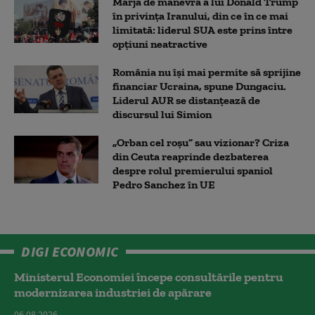
Marja de manevră a lui Donald Trump
în privința Iranului, din ce în ce mai
limitată: liderul SUA este prins între
opțiuni neatractive
România nu își mai permite să sprijine
financiar Ucraina, spune Dungaciu.
Liderul AUR se distanțează de
discursul lui Simion
„Orban cel roșu” sau vizionar? Criza
din Ceuta reaprinde dezbaterea
despre rolul premierului spaniol
Pedro Sanchez în UE
DIGI ECONOMIC
Ministerul Economiei începe consultările pentru
modernizarea industriei de apărare
06.08.2026