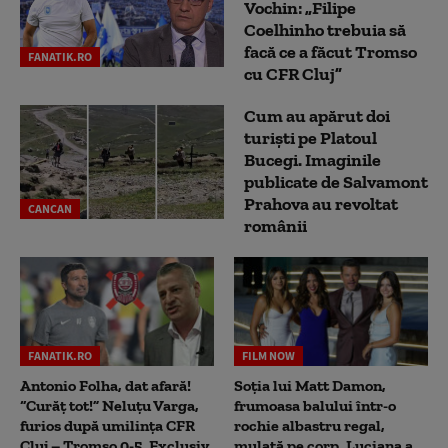
Vochin: „Filipe
Coelhinho trebuia să
facă ce a făcut Tromso
FANATIK.RO
cu CFR Cluj”
Cum au apărut doi
turiști pe Platoul
Bucegi. Imaginile
publicate de Salvamont
Prahova au revoltat
CANCAN
românii
FANATIK.RO
FILM NOW
Antonio Folha, dat afară!
Soția lui Matt Damon,
“Curăț tot!” Neluțu Varga,
frumoasa balului într-o
furios după umilința CFR
rochie albastru regal,
Cluj – Tromso 0-5. Exclusiv
mulată pe corp. Luciana a