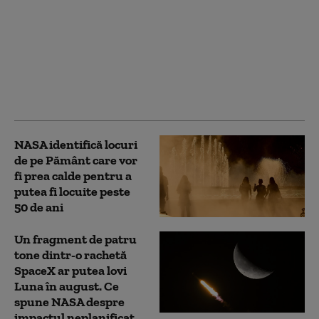
Astronomii cred că
fragmentul din racheta
SpaceX s-a prăbușit
deja pe Lună, cu o
viteză uriașă. Când
sunt așteptate primele
imagini
NASA identifică locuri
de pe Pământ care vor
fi prea calde pentru a
putea fi locuite peste
50 de ani
Un fragment de patru
tone dintr-o rachetă
SpaceX ar putea lovi
Luna în august. Ce
spune NASA despre
impactul neplanificat