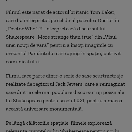
Filmul este narat de actorul britanic Tom Baker,
care l-a interpretat pe cel de-al patrulea Doctor în
„Doctor Who”. El interpretează discursul lui
Shakespeare „More strange than true” din „Visul
unei nopţi de vară” pentru a însoţi imaginile cu
orizontul Pământului care ajung în spaţiu, potrivit
comunicatului.
Filmul face parte dintr-o serie de şase scurtmetraje
realizate de regizorul Jack Jewers, care a reimaginat
şase dintre cele mai populare discursuri şi poezii ale
lui Shakespeare pentru secolul XXI, pentru a marca
această aniversare monumentală.
Pe lângă călătoriile spaţiale, filmele explorează
relevanţa cuvintelor lui Shakespeare pentru noi în