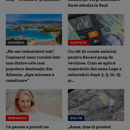
furat atenția la Seul
ADEVĂRUL
PLAYTECH
„Ne-am îmbolnăvit toți”.
Cu cât îți crește salariul
Coșmarul unor români într-
pentru fiecare prag de
una dintre cele mai
vechime. Cum se aplică
populare destinații din
majorările din noua Lege a
Albania: „Apa mirosea a
salarizării după 3, 5, 10, 15
canalizare”
și...
NEWSWEEK
DIGI FM
Ce pensie a primit un
„Anna, ţine-ţi prostul