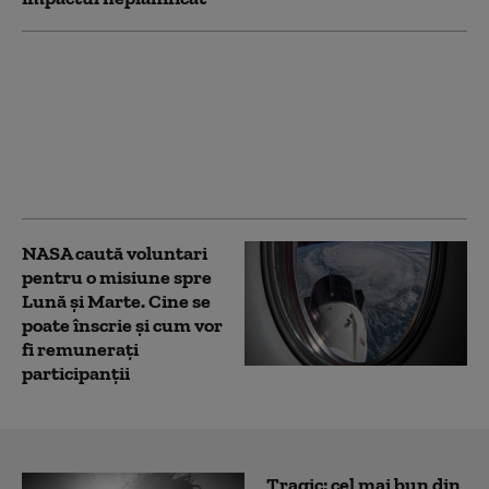
Sonda Voyager 1
călătorește prin spațiu
de aproape 50 de ani,
dar nu a parcurs încă o
zi-lumină. Când va
atinge acest prag
NASA caută voluntari
pentru o misiune spre
Lună și Marte. Cine se
poate înscrie și cum vor
fi remunerați
participanții
Tragic: cel mai bun din