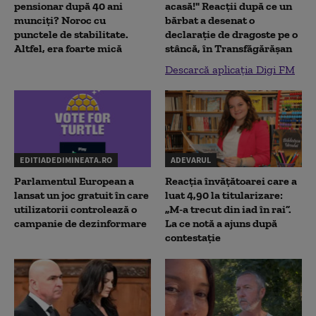
pensionar după 40 ani
acasă!" Reacţii după ce un
munciți? Noroc cu
bărbat a desenat o
punctele de stabilitate.
declaraţie de dragoste pe o
Altfel, era foarte mică
stâncă, în Transfăgărăşan
Descarcă aplicația Digi FM
EDITIADEDIMINEATA.RO
ADEVARUL
Parlamentul European a
Reacția învățătoarei care a
lansat un joc gratuit în care
luat 4,90 la titularizare:
utilizatorii controlează o
„M-a trecut din iad în rai”.
campanie de dezinformare
La ce notă a ajuns după
contestație