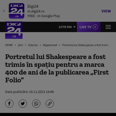
Digi24
VIEW
m.digi24.ro
FREE - In Google Play
LIVE TV
LIVE FM
HOME
Știri
Externe
Mapamond
Portretul lui Shakespeare a fost trimis în spaţiu pentru a marca 400 de ani de la publicarea „First Folio”
Portretul lui Shakespeare a fost
trimis în spaţiu pentru a marca
400 de ani de la publicarea „First
Folio”
Data publicării:
10.11.2023 16:46