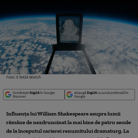
Foto: X NASA Watch
Urmărește
Digi24
în Google
Adaugă
Digi24
ca sursă preferată în
Discover
Google
Influenţa lui William Shakespeare asupra lumii
rămâne de nezdruncinat la mai bine de patru secole
de la începutul carierei renumitului dramaturg. La