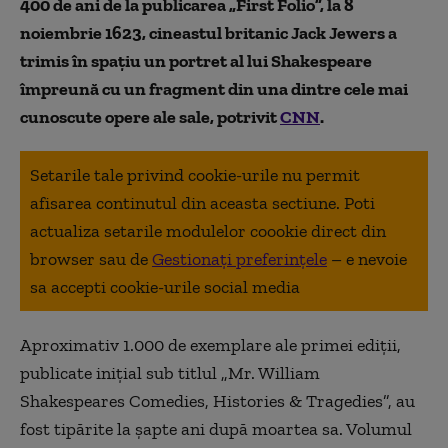
400 de ani de la publicarea „First Folio”, la 8
noiembrie 1623, cineastul britanic Jack Jewers a
trimis în spaţiu un portret al lui Shakespeare
împreună cu un fragment din una dintre cele mai
cunoscute opere ale sale, potrivit
CNN
.
Setarile tale privind cookie-urile nu permit
afisarea continutul din aceasta sectiune. Poti
actualiza setarile modulelor coookie direct din
browser sau de
Gestionați preferințele
– e nevoie
sa accepti cookie-urile social media
Aproximativ 1.000 de exemplare ale primei ediţii,
publicate iniţial sub titlul „Mr. William
Shakespeares Comedies, Histories & Tragedies”, au
fost tipărite la şapte ani după moartea sa. Volumul