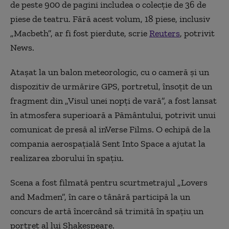
de peste 900 de pagini includea o colecţie de 36 de
piese de teatru. Fără acest volum, 18 piese, inclusiv
„Macbeth”, ar fi fost pierdute, scrie
Reuters
, potrivit
News.
Ataşat la un balon meteorologic, cu o cameră şi un
dispozitiv de urmărire GPS, portretul, însoţit de un
fragment din „Visul unei nopţi de vară”, a fost lansat
în atmosfera superioară a Pământului, potrivit unui
comunicat de presă al inVerse Films. O echipă de la
compania aerospaţială Sent Into Space a ajutat la
realizarea zborului în spaţiu.
Scena a fost filmată pentru scurtmetrajul „Lovers
and Madmen”, în care o tânără participă la un
concurs de artă încercând să trimită în spaţiu un
portret al lui Shakespeare.