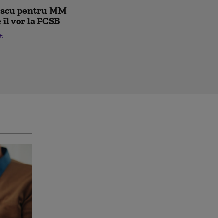
rescu pentru MM
e îl vor la FCSB
t