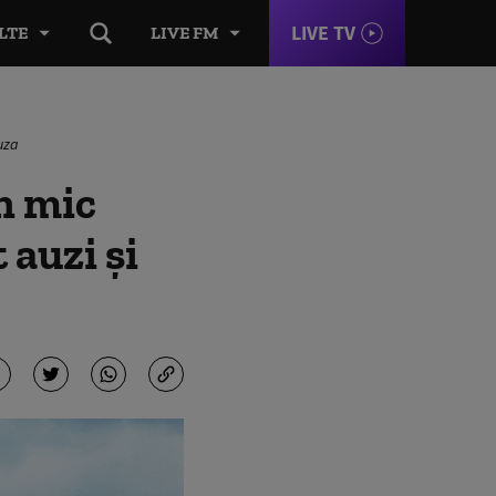
LIVE TV
LTE
LIVE FM
auza
n mic
 auzi și