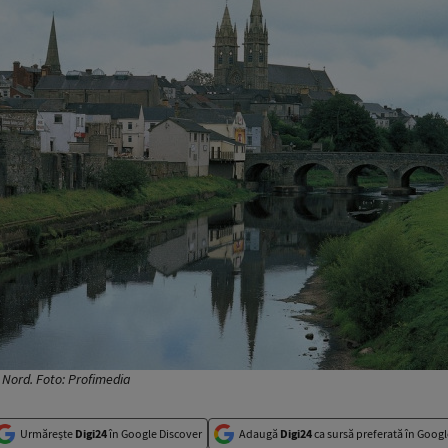
 Nord. Foto: Profimedia
Urmărește
Digi24
în Google Discover
Adaugă
Digi24
ca sursă preferată în Googl