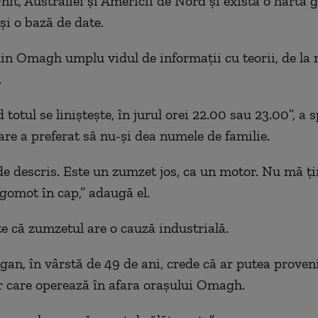
nit, Australiei și Americii de Nord și există o hartă g
și o bază de date.
din Omagh umplu vidul de informații cu teorii, de la 
.
d totul se liniștește, în jurul orei 22.00 sau 23.00”, a 
are a preferat să nu-și dea numele de familie.
de descris. Este un zumzet jos, ca un motor. Nu mă ți
gomot în cap,” adaugă el.
e că zumzetul are o cauză industrială.
gan, în vârstă de 49 de ani, crede că ar putea proveni
 care operează în afara orașului Omagh.