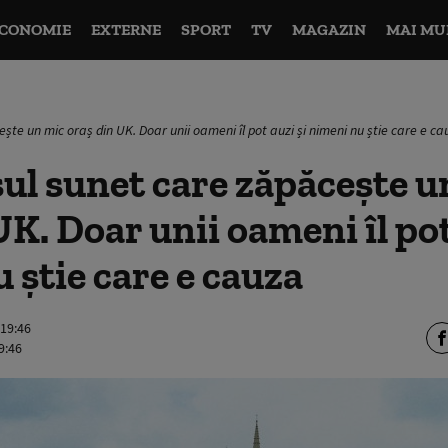
CONOMIE
EXTERNE
SPORT
TV
MAGAZIN
MAI MU
ște un mic oraș din UK. Doar unii oameni îl pot auzi și nimeni nu știe care e c
ul sunet care zăpăcește u
UK. Doar unii oameni îl pot
 știe care e cauza
 19:46
9:46