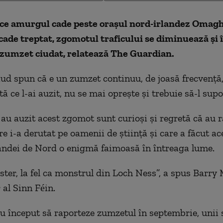
ce amurgul cade peste orașul nord-irlandez Omag
scade treptat, zgomotul traficului se diminuează și î
 zumzet ciudat, relatează The Guardian.
 aud spun că e un zumzet continuu, de joasă frecvență
ă ce l-ai auzit, nu se mai oprește și trebuie să-l supo
 au auzit acest zgomot sunt curioși și regretă că au r
e i-a derutat pe oamenii de știință și care a făcut ac
landei de Nord o enigmă faimoasă în întreaga lume.
ster, la fel ca monstrul din Loch Ness”, a spus Barry 
 al Sinn Féin.
au început să raporteze zumzetul în septembrie, unii