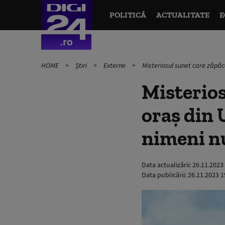
POLITICĂ
ACTUALITATE
E
HOME
Știri
Externe
Misteriosul sunet care zăpăce
Misterios
oraș din 
nimeni nu
Data actualizării:
26.11.2023
Data publicării:
26.11.2023 1