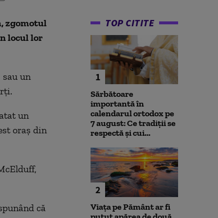
TOP CITITE
h, zgomotul
n locul lor
, sau un
1
rți.
Sărbătoare
importantă în
calendarul ortodox pe
atat un
7 august: Ce tradiții se
est oraș din
respectă și cui...
McElduff,
2
Viața pe Pământ ar fi
 spunând că
putut apărea de două