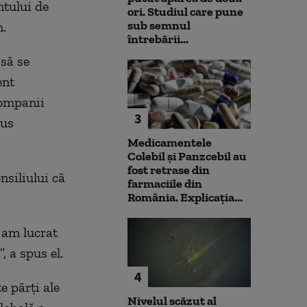
ntului de
ori. Studiul care pune
sub semnul
.
întrebării...
 să se
ent
companii
3
pus
Medicamentele
Colebil și Panzcebil au
fost retrase din
nsiliului că
farmaciile din
România. Explicația...
 am lucrat
 a spus el.
4
e părți ale
Nivelul scăzut al