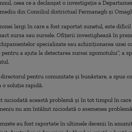
omnul, ceea ce a declanșat o investigație a Departame
 mediu din Consiliul districtual Fermanagh și Omagh
onei largi în care a fost raportat sunetul, este dificil
xact sursa sau sursele. Ofițerii investighează în prez
echipamentelor specializate sau achiziționarea unei 
e pentru a ajuta la detectarea sursei zgomotului”, a s
tul.
 directorul pentru comunitate și bunăstare, a spus co
 o soluție rapidă.
 niciodată această problemă și în tot timpul în care
meniu nu am întâlnit niciodată o asemenea problemă”,
umzete au fost raportate în ultimele decenii în anumit