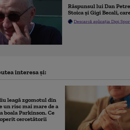
Răspunsul lui Dan Pet
Stoica și Gigi Becali, car
Descarcă aplicația Digi Spor
utea interesa și:
iu leagă zgomotul din
de un risc mai mare de a
a boala Parkinson. Ce
operit cercetătorii