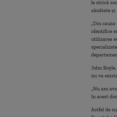
le strică s
sănătate și
„Din cauza z
identifice e
utilizarea 
specializat
departamen
John Boyle,
nu va exista
„Nu am avut
în acest do
Astfel de z