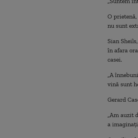
„Suntem într
O prietenă,
nu sunt extr
Sian Sheils,
în afara ora
casei.
„A înnebuni
vină sunt h
Gerard Case
„Am auzit de
a imaginați