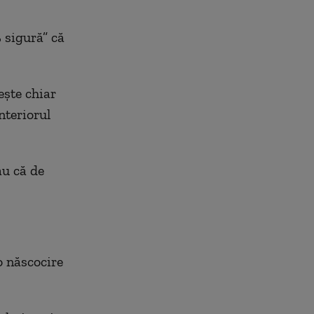
 sigură” că
ește chiar
nteriorul
au că de
o născocire