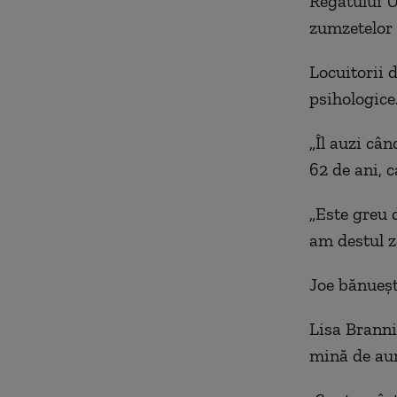
Regatului U
zumzetelor 
Locuitorii 
psihologice
„Îl auzi cân
62 de ani, c
„Este greu 
am destul z
Joe bănueșt
Lisa Branni
mină de aur