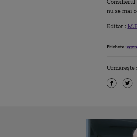
Consilierul 
nu se mai op
Editor :
M.B
Etichete:
zgo
Urmărește ș