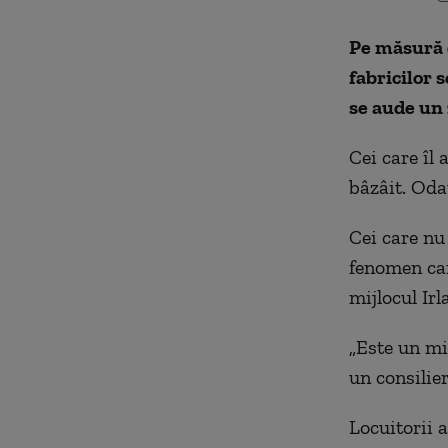
Pe măsură 
fabricilor 
se aude un
Cei care îl
bâzâit. Odat
Cei care nu
fenomen car
mijlocul Ir
„Este un mi
un consilier
Locuitorii 