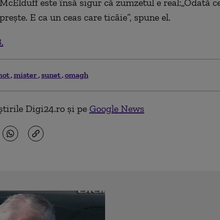
McElduff este însă sigur că zumzetul e real:„Odată ce 
rește. E ca un ceas care ticăie”, spune el.
.
mot
mister
sunet
omagh
tirile Digi24.ro și pe
Google News