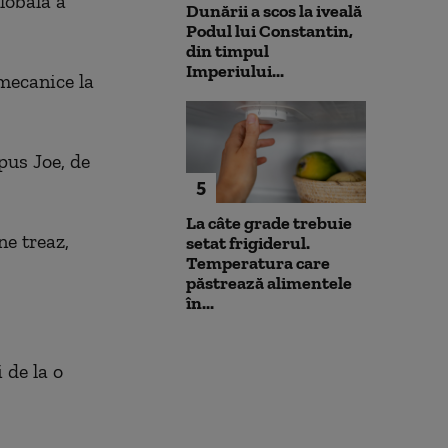
lobală a
Dunării a scos la iveală
Podul lui Constantin,
din timpul
Imperiului...
mecanice la
spus Joe, de
5
La câte grade trebuie
ne treaz,
setat frigiderul.
Temperatura care
păstrează alimentele
în...
 de la o