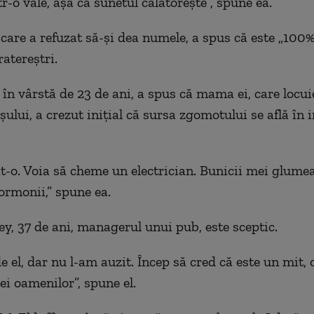
-o vale, așa că sunetul călătorește”, spune ea.
 care a refuzat să-și dea numele, a spus că este „100%
atereștri.
 în vârstă de 23 de ani, a spus că mama ei, care locui
șului, a crezut inițial că sursa zgomotului se află în i
t-o. Voia să cheme un electrician. Bunicii mei glume
ormonii,” spune ea.
y, 37 de ani, managerul unui pub, este sceptic.
 el, dar nu l-am auzit. Încep să cred că este un mit, 
ei oamenilor”, spune el.