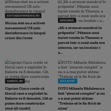
EDITIADEDIMINEATA.RO
ADEVARUL
Niciun stat nu a activat
„Mi-a aruncat numărul în
mecanismul UE anti-
prăpastie”. Pățania unui
dezinformare în timpul
turist român în Thassos: a
crizei din Ceuta
parcat într-o zonă unde era
interzis, iar un localnic i-
a...
GANDUL.RO
DIGI SPORT
Ciprian Ciucu crede că
FOTO Mihaela Rădulescu a
blocul care a explodat în
fost ”ștearsă complet” și nu
Rahova va fi demolat. Cât ar
s-a mai putut abține:
putea dura construcția
”Trebuie să le fie frică de
unui alt imobil
mine”