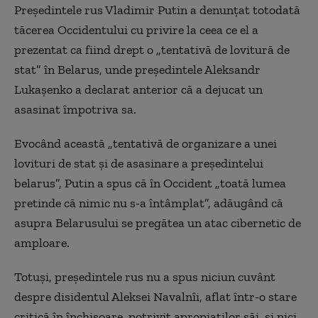
Preşedintele rus Vladimir Putin a denunţat totodată
tăcerea Occidentului cu privire la ceea ce el a
prezentat ca fiind drept o „tentativă de lovitură de
stat” în Belarus, unde preşedintele Aleksandr
Lukaşenko a declarat anterior că a dejucat un
asasinat împotriva sa.
Evocând această „tentativă de organizare a unei
lovituri de stat şi de asasinare a preşedintelui
belarus”, Putin a spus că în Occident „toată lumea
pretinde că nimic nu s-a întâmplat”, adăugând că
asupra Belarusului se pregătea un atac cibernetic de
amploare.
Totuşi, preşedintele rus nu a spus niciun cuvânt
despre disidentul Aleksei Navalnîi, aflat într-o stare
critică în închisoare, potrivit apropiaţilor săi, şi nici