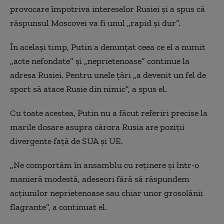
provocare împotriva intereselor Rusiei şi a spus că
răspunsul Moscovei va fi unul „rapid şi dur”.
În acelaşi timp, Putin a denunţat ceea ce el a numit
„acte nefondate” şi „neprietenoase” continue la
adresa Rusiei. Pentru unele ţări „a devenit un fel de
sport să atace Rusie din nimic”, a spus el.
Cu toate acestea, Putin nu a făcut referiri precise la
marile dosare asupra cărora Rusia are poziţii
divergente faţă de SUA şi UE.
„Ne comportăm în ansamblu cu reţinere şi într-o
manieră modestă, adeseori fără să răspundem
acţiunilor neprietenoase sau chiar unor grosolănii
flagrante”, a continuat el.