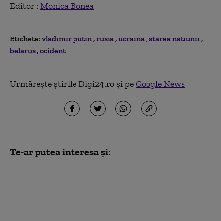
Editor :
Monica Bonea
Etichete:
vladimir putin
rusia
ucraina
starea natiunii
belarus
ocident
Urmărește știrile Digi24.ro și pe
Google News
Te-ar putea interesa și:
„Toată lumea este speriată”. Elita
rusă se teme că FSB „scapă de sub
control”, după ce Putin a extins
puterea serviciului