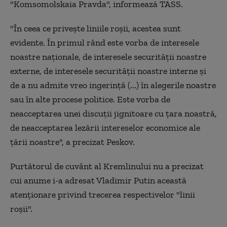
"Komsomolskaia Pravda", informează TASS.
"În ceea ce priveşte liniile roşii, acestea sunt
evidente. În primul rând este vorba de interesele
noastre naţionale, de interesele securităţii noastre
externe, de interesele securităţii noastre interne şi
de a nu admite vreo ingerinţă (...) în alegerile noastre
sau în alte procese politice. Este vorba de
neacceptarea unei discuţii jignitoare cu ţara noastră,
de neacceptarea lezării intereselor economice ale
ţării noastre", a precizat Peskov.
Purtătorul de cuvânt al Kremlinului nu a precizat
cui anume i-a adresat Vladimir Putin această
atenţionare privind trecerea respectivelor "linii
roşii".