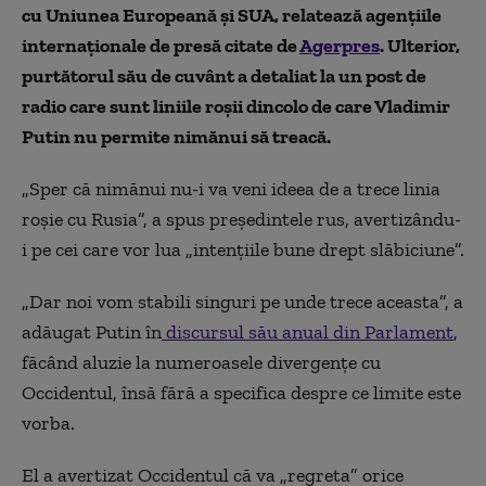
cu Uniunea Europeană și SUA, relatează agențiile
internaționale de presă citate de
Agerpres
. Ulterior,
purtătorul său de cuvânt a detaliat la un post de
radio care sunt liniile roșii dincolo de care Vladimir
Putin nu permite nimănui să treacă.
„Sper că nimănui nu-i va veni ideea de a trece linia
roşie cu Rusia”, a spus preşedintele rus, avertizându-
i pe cei care vor lua „intenţiile bune drept slăbiciune”.
„Dar noi vom stabili singuri pe unde trece aceasta”, a
adăugat Putin în
discursul său anual din Parlament
,
făcând aluzie la numeroasele divergenţe cu
Occidentul, însă fără a specifica despre ce limite este
vorba.
El a avertizat Occidentul că va „regreta” orice