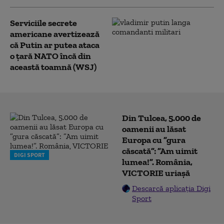
Serviciile secrete
americane avertizează
că Putin ar putea ataca
o țară NATO încă din
această toamnă (WSJ)
Din Tulcea, 5.000 de
oamenii au lăsat
Europa cu ”gura
căscată”: ”Am uimit
DIGI SPORT
lumea!”. România,
VICTORIE uriașă
Descarcă aplicația Digi
Sport