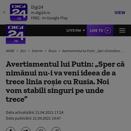
Digi24
VIEW
m.digi24.ro
FREE - In Google Play
LIVE TV
LIVE FM
HOME
Știri
Externe
Rusia
Avertismentul lui Putin: „Sper că nimănui nu-i va veni ideea de a trece linia roşie cu Rusia. Noi vom stabili singuri pe unde trece”
Avertismentul lui Putin: „Sper că
nimănui nu-i va veni ideea de a
trece linia roşie cu Rusia. Noi
vom stabili singuri pe unde
trece”
Data actualizării:
21.04.2021 17:24
Data publicării:
21.04.2021 14:47