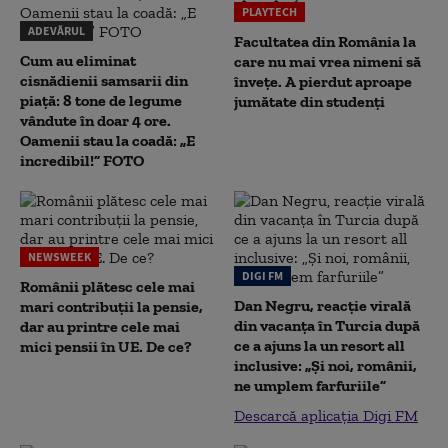
PLAYTECH
ADEVĂRUL
Facultatea din România la
Cum au eliminat
care nu mai vrea nimeni să
cisnădienii samsarii din
înveţe. A pierdut aproape
piață: 8 tone de legume
jumătate din studenţi
vândute în doar 4 ore.
Oamenii stau la coadă: „E
incredibil!” FOTO
NEWSWEEK
DIGI FM
Românii plătesc cele mai
Dan Negru, reacție virală
mari contribuții la pensie,
din vacanța în Turcia după
dar au printre cele mai
ce a ajuns la un resort all
mici pensii în UE. De ce?
inclusive: „Și noi, românii,
ne umplem farfuriile”
Descarcă aplicația Digi FM