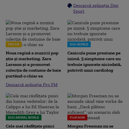
Descarcă aplicația Digi
Sport
PRO FM
DIGI WORLD
Noua regină a muzicii pop
Canicula pune presiune pe
știe și marketing. Zara
inimă. 5 simptome care nu
Larsson și-a promovat
trebuie ignorate niciodată,
colecția de costume de baie
potrivit unui cardiolog
purtând-o chiar ea
Descarcă aplicația Pro FM
DIGI ANIMAL WORLD
FILM NOW
Cele mai răsfățate pisici
Morgan Freeman nu se