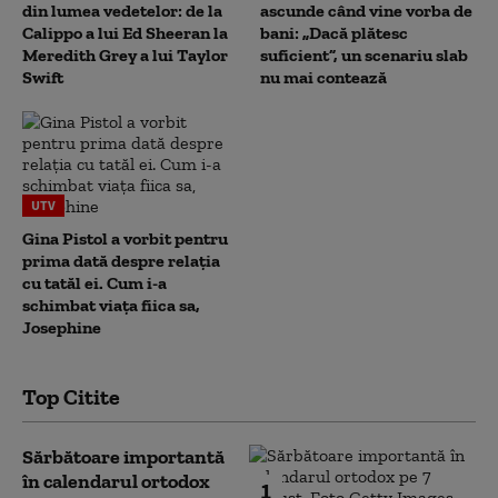
din lumea vedetelor: de la
ascunde când vine vorba de
Calippo a lui Ed Sheeran la
bani: „Dacă plătesc
Meredith Grey a lui Taylor
suficient”, un scenariu slab
Swift
nu mai contează
UTV
Gina Pistol a vorbit pentru
prima dată despre relația
cu tatăl ei. Cum i-a
schimbat viața fiica sa,
Josephine
Top Citite
Sărbătoare importantă
în calendarul ortodox
1