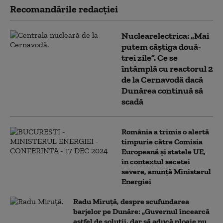
Recomandările redacţiei
Nuclearelectrica: „Mai
putem câștiga două-
trei zile”. Ce se
întâmplă cu reactorul 2
de la Cernavodă dacă
Dunărea continuă să
scadă
România a trimis o alertă
timpurie către Comisia
Europeană și statele UE,
în contextul secetei
severe, anunță Ministerul
Energiei
Radu Miruță, despre scufundarea
barjelor pe Dunăre: „Guvernul încearcă
astfel de soluții, dar să aducă ploaie nu