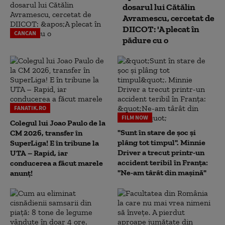
dosarul lui Cătălin
Avramescu, cercetat de
DIICOT: 'A plecat în
CANCAN
pădure cu o
FANATIK.RO
FILM NOW
Colegul lui Joao Paulo de la
"Sunt în stare de șoc și
CM 2026, transfer în
plâng tot timpul". Minnie
SuperLiga! E în tribune la
Driver a trecut printr-un
UTA – Rapid, iar
accident teribil în Franța:
conducerea a făcut marele
"Ne-am târât din mașină"
anunț!