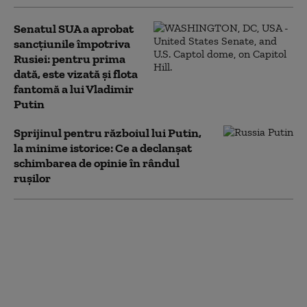
Senatul SUA a aprobat
sancțiunile împotriva
Rusiei: pentru prima
dată, este vizată și flota
fantomă a lui Vladimir
Putin
Sprijinul pentru războiul lui Putin,
la minime istorice: Ce a declanșat
schimbarea de opinie în rândul
rușilor
Rusia folosește o tehnică
implementată de
Germania nazistă
împotriva Ucrainei,
interzisă de dreptul
internațional (ISW)