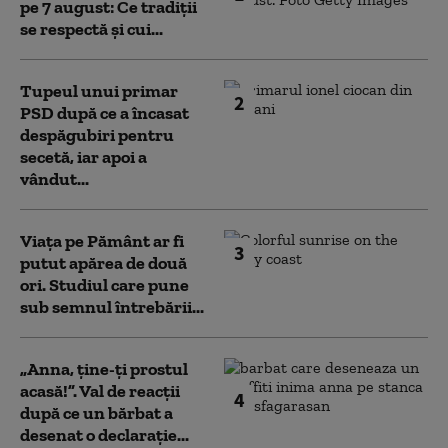
pe 7 august: Ce tradiții
se respectă și cui...
Tupeul unui primar
2
PSD după ce a încasat
despăgubiri pentru
secetă, iar apoi a
vândut...
Viața pe Pământ ar fi
3
putut apărea de două
ori. Studiul care pune
sub semnul întrebării...
„Anna, ţine-ţi prostul
acasă!”. Val de reacții
4
după ce un bărbat a
desenat o declarație...