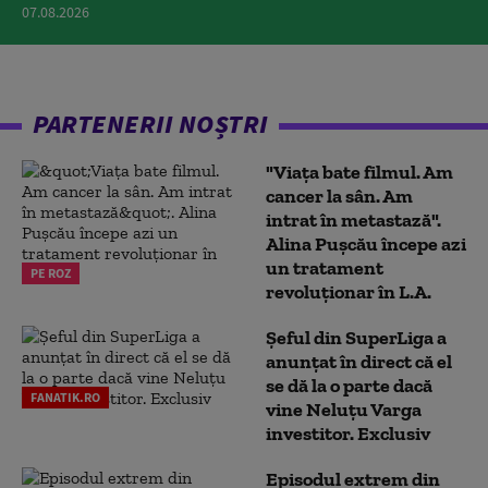
07.08.2026
PARTENERII NOȘTRI
"Viața bate filmul. Am
cancer la sân. Am
intrat în metastază".
Alina Pușcău începe azi
un tratament
PE ROZ
revoluționar în L.A.
Șeful din SuperLiga a
anunțat în direct că el
se dă la o parte dacă
FANATIK.RO
vine Neluțu Varga
investitor. Exclusiv
Episodul extrem din