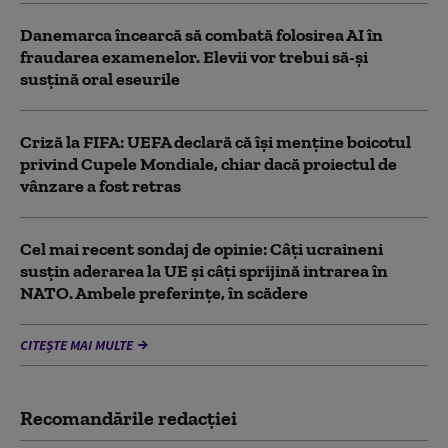
Danemarca încearcă să combată folosirea AI în
fraudarea examenelor. Elevii vor trebui să-şi
susţină oral eseurile
Criză la FIFA: UEFA declară că îşi menţine boicotul
privind Cupele Mondiale, chiar dacă proiectul de
vânzare a fost retras
Cel mai recent sondaj de opinie: Câți ucraineni
susțin aderarea la UE și câți sprijină intrarea în
NATO. Ambele preferințe, în scădere
CITEȘTE MAI MULTE
Recomandările redacţiei