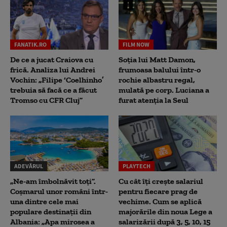
FANATIK.RO
FILM NOW
De ce a jucat Craiova cu
Soția lui Matt Damon,
frică. Analiza lui Andrei
frumoasa balului într-o
Vochin: „Filipe ‘Coelhinho’
rochie albastru regal,
trebuia să facă ce a făcut
mulată pe corp. Luciana a
Tromso cu CFR Cluj”
furat atenția la Seul
ADEVĂRUL
PLAYTECH
„Ne-am îmbolnăvit toți”.
Cu cât îți crește salariul
Coșmarul unor români într-
pentru fiecare prag de
una dintre cele mai
vechime. Cum se aplică
populare destinații din
majorările din noua Lege a
Albania: „Apa mirosea a
salarizării după 3, 5, 10, 15