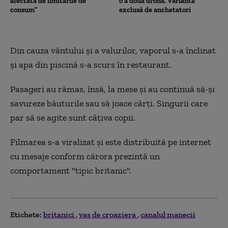
afectată de limitările de
o a doua dronă. Varianta
consum”
exclusă de anchetatori
Din cauza vântului și a valurilor, vaporul s-a înclinat
şi apa din piscină s-a scurs în restaurant.
Pasageri au rămas, însă, la mese şi au continuă să-şi
savureze băuturile sau să joace cărţi. Singurii care
par să se agite sunt câţiva copii.
Filmarea s-a viralizat și este distribuită pe internet
cu mesaje conform cărora prezintă un
comportament "tipic britanic".
Etichete:
britanici
vas de croaziera
canalul manecii