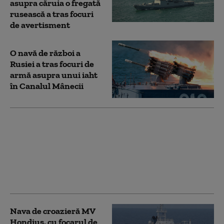
asupra căruia o fregată
rusească a tras focuri
de avertisment
O navă de război a
Rusiei a tras focuri de
armă asupra unui iaht
în Canalul Mânecii
Wagner, în misiune
pentru Kremlin:
mercenari ai grupului
„păzesc flota secretă a
Rusiei în Canalul
Mânecii”
Nava de croazieră MV
Hondius, cu focarul de