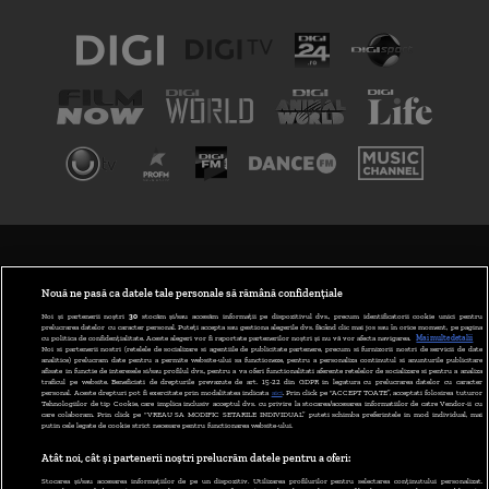
TERMENI ȘI CONDIȚII
POLITICA DE CONFIDENȚIALITATE
Nouă ne pasă ca datele tale personale să rămână confidențiale
Noi și partenerii noștri
30
stocăm și/sau accesăm informații pe dispozitivul dvs., precum identificatorii cookie unici pentru
prelucrarea datelor cu caracter personal. Puteți accepta sau gestiona alegerile dvs. făcând clic mai jos sau în orice moment, pe pagina
ABONARE DIGI TV
cu politica de confidențialitate. Aceste alegeri vor fi raportate partenerilor noștri și nu vă vor afecta navigarea.
Mai multe detalii
Noi si partenerii nostri (retelele de socializare si agentiile de publicitate partenere, precum si furnizorii nostri de servicii de date
analitice) prelucram date pentru a permite website-ului sa functioneze, pentru a personaliza continutul si anunturile publicitare
GESTIONAȚI PREFERINȚELE
afisate in functie de interesele si/sau profilul dvs., pentru a va oferi functionalitati aferente retelelor de socializare si pentru a analiza
traficul pe website. Beneficiati de drepturile prevazute de art. 15-22 din GDPR in legatura cu prelucrarea datelor cu caracter
personal. Aceste drepturi pot fi exercitate prin modalitatea indicata
aici
. Prin click pe “ACCEPT TOATE”, acceptati folosirea tuturor
CODUL DIGI24
Tehnologiilor de tip Cookie, care implica inclusiv acceptul dvs. cu privire la stocarea/accesarea informatiilor de catre Vendor-ii cu
care colaboram. Prin click pe “VREAU SA MODIFIC SETARILE INDIVIDUAL” puteti schimba preferintele in mod individual, mai
putin cele legate de cookie strict necesare pentru functionarea website-ului.
CAMERE WEB
Atât noi, cât și partenerii noștri prelucrăm datele pentru a oferi:
CONTACT/INFO
Stocarea și/sau accesarea informațiilor de pe un dispozitiv. Utilizarea profilurilor pentru selectarea conținutului personalizat.