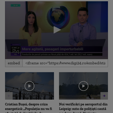
0
embed
seconds
of
30
seconds
Cristian Bușoi, despre criza
Noi verificări pe aeroportul din
energetică: „Populația nu va fi
Leipzig: sute de polițiști caută