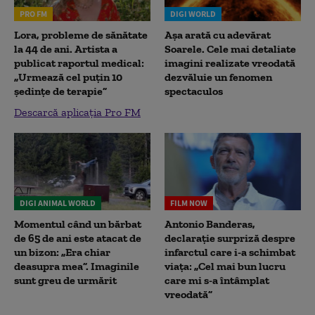
PRO FM
DIGI WORLD
Lora, probleme de sănătate
Așa arată cu adevărat
la 44 de ani. Artista a
Soarele. Cele mai detaliate
publicat raportul medical:
imagini realizate vreodată
„Urmează cel puțin 10
dezvăluie un fenomen
ședințe de terapie”
spectaculos
Descarcă aplicația Pro FM
DIGI ANIMAL WORLD
FILM NOW
Momentul când un bărbat
Antonio Banderas,
de 65 de ani este atacat de
declarație surpriză despre
un bizon: „Era chiar
infarctul care i-a schimbat
deasupra mea”. Imaginile
viața: „Cel mai bun lucru
sunt greu de urmărit
care mi s-a întâmplat
vreodată”