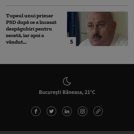
Tupeul unui primar
PSD după ce a încasat
despăgubiri pentru
secetă, iar apoi a
5
vândut...
București Băneasa, 21°C