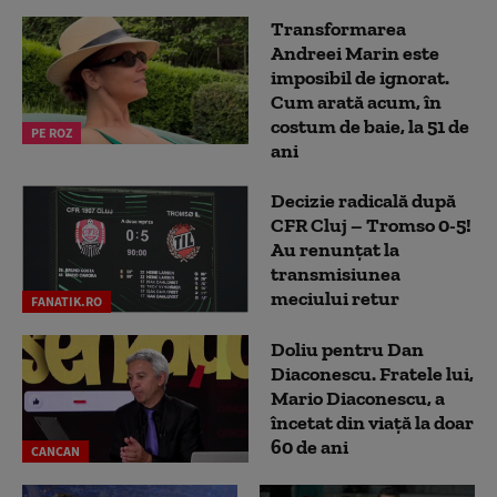
Transformarea
Andreei Marin este
imposibil de ignorat.
Cum arată acum, în
costum de baie, la 51 de
PE ROZ
ani
Decizie radicală după
CFR Cluj – Tromso 0-5!
Au renunțat la
transmisiunea
meciului retur
FANATIK.RO
Doliu pentru Dan
Diaconescu. Fratele lui,
Mario Diaconescu, a
încetat din viață la doar
60 de ani
CANCAN