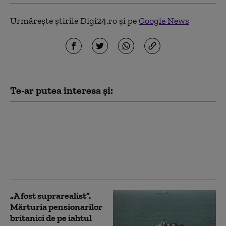
Urmărește știrile Digi24.ro și pe
Google News
Te-ar putea interesa și:
Peste 150 de migranţi
au fost salvați de pe un
vas care a luat foc în
Canalul Mânecii
„A fost suprarealist”.
Mărturia pensionarilor
britanici de pe iahtul