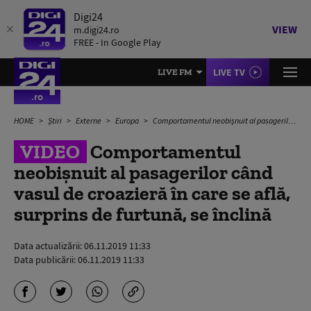
Digi24
VIEW
m.digi24.ro
FREE - In Google Play
LIVE TV
LIVE FM
HOME
Știri
Externe
Europa
Comportamentul neobișnuit al pasagerilor când vasul de croazieră în care se află, surprins de furtună, se înclină
VIDEO
Comportamentul
neobișnuit al pasagerilor când
vasul de croazieră în care se află,
surprins de furtună, se înclină
Data actualizării:
06.11.2019 11:33
Data publicării:
06.11.2019 11:33