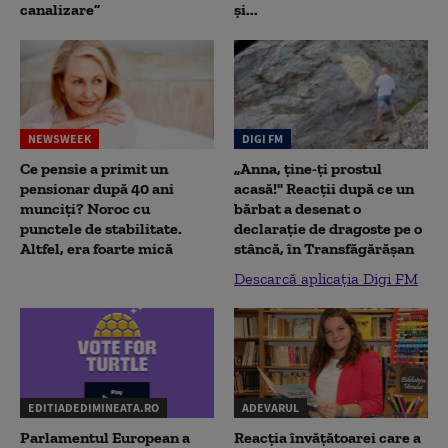
canalizare”
și...
NEWSWEEK
DIGI FM
Ce pensie a primit un
„Anna, ţine-ţi prostul
pensionar după 40 ani
acasă!" Reacţii după ce un
munciți? Noroc cu
bărbat a desenat o
punctele de stabilitate.
declaraţie de dragoste pe o
Altfel, era foarte mică
stâncă, în Transfăgărăşan
Descarcă aplicația Digi FM
EDITIADEDIMINEATA.RO
ADEVARUL
Parlamentul European a
Reacția învățătoarei care a