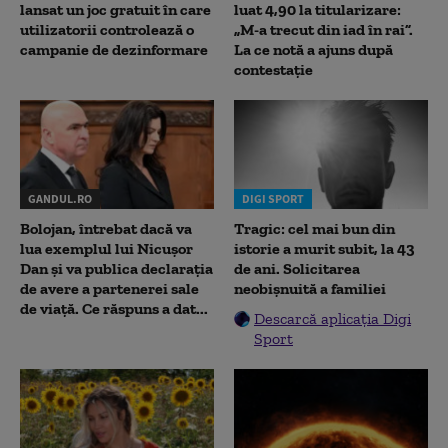
lansat un joc gratuit în care
luat 4,90 la titularizare:
utilizatorii controlează o
„M-a trecut din iad în rai”.
campanie de dezinformare
La ce notă a ajuns după
contestație
GANDUL.RO
DIGI SPORT
Bolojan, întrebat dacă va
Tragic: cel mai bun din
lua exemplul lui Nicușor
istorie a murit subit, la 43
Dan și va publica declarația
de ani. Solicitarea
de avere a partenerei sale
neobișnuită a familiei
de viață. Ce răspuns a dat...
Descarcă aplicația Digi
Sport