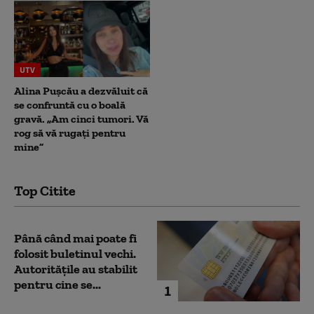
UTV
Alina Pușcău a dezvăluit că
se confruntă cu o boală
gravă. „Am cinci tumori. Vă
rog să vă rugați pentru
mine”
Top Citite
Până când mai poate fi
folosit buletinul vechi.
Autoritățile au stabilit
pentru cine se...
1