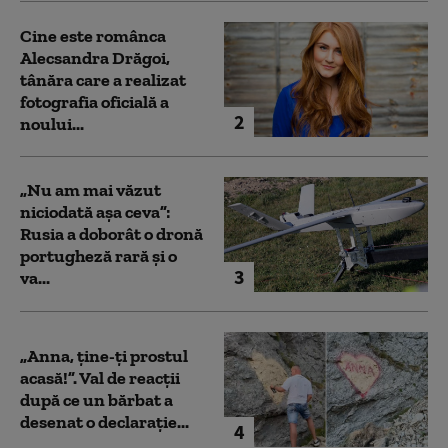
Cine este românca
Alecsandra Drăgoi,
tânăra care a realizat
fotografia oficială a
2
noului...
„Nu am mai văzut
niciodată așa ceva”:
Rusia a doborât o dronă
portugheză rară și o
3
va...
„Anna, ţine-ţi prostul
acasă!”. Val de reacții
după ce un bărbat a
desenat o declarație...
4