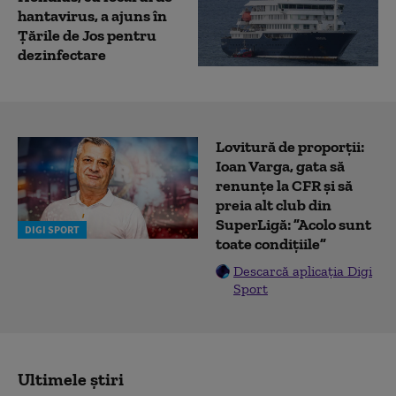
hantavirus, a ajuns în
Țările de Jos pentru
dezinfectare
Lovitură de proporții:
Ioan Varga, gata să
renunțe la CFR și să
preia alt club din
SuperLigă: ”Acolo sunt
DIGI SPORT
toate condițiile”
Descarcă aplicația Digi
Sport
Ultimele știri