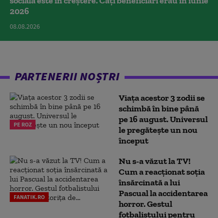
socială este în creștere. Câți beneficiari erau în iunie
2026
08.08.2026
PARTENERII NOȘTRI
Viața acestor 3 zodii se
schimbă în bine până
pe 16 august. Universul
PE ROZ
le pregătește un nou
început
Nu s-a văzut la TV!
Cum a reacţionat soţia
însărcinată a lui
Pascual la accidentarea
FANATIK.RO
horror. Gestul
fotbalistului pentru