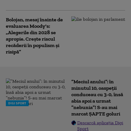
pe cărbune
Bolojan, mesaj înainte de
evaluarea Moody's:
„Alegerile din 2028 se
apropie. Crește riscul
recăderii în populism și
risipă”
”Meciul anului”: în
minutul 10, oaspeții
conduceau cu 3-0, însă
abia apoi a urmat
DIGI SPORT
”nebunia”! S-au mai
marcat ȘAPTE goluri
Descarcă aplicația Digi
Sport