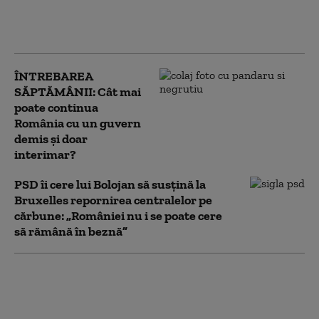
România are deja
probleme în
aprovizionare
ÎNTREBAREA
SĂPTĂMÂNII: Cât mai
poate continua
România cu un guvern
demis și doar
interimar?
PSD îi cere lui Bolojan să susțină la
Bruxelles repornirea centralelor pe
cărbune: „României nu i se poate cere
să rămână în beznă”
Căldura extremă doboară recorduri în
Europa Centrală și de Est. Polonia,
forțată să închidă două centrale electrice