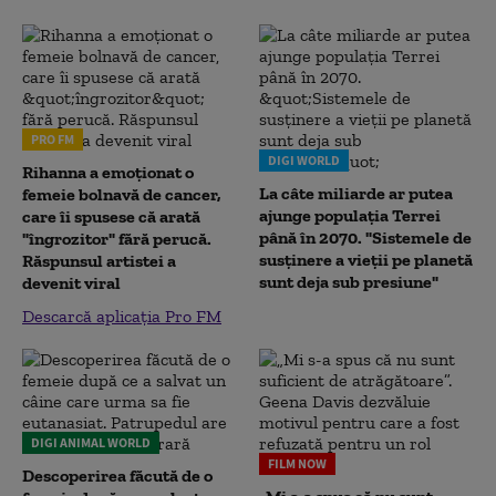
PRO FM
DIGI WORLD
Rihanna a emoționat o
La câte miliarde ar putea
femeie bolnavă de cancer,
ajunge populația Terrei
care îi spusese că arată
până în 2070. "Sistemele de
"îngrozitor" fără perucă.
susținere a vieții pe planetă
Răspunsul artistei a
sunt deja sub presiune"
devenit viral
Descarcă aplicația Pro FM
DIGI ANIMAL WORLD
FILM NOW
Descoperirea făcută de o