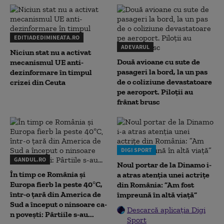
EDITIADEDIMINEATA.RO
ADEVARUL
Niciun stat nu a activat
Două avioane cu sute de
mecanismul UE anti-
pasageri la bord, la un pas
dezinformare în timpul
de o coliziune devastatoare
crizei din Ceuta
pe aeroport. Piloții au
frânat brusc
DIGI SPORT
GANDUL.RO
Noul portar de la Dinamo i-
În timp ce România și
a atras atenția unei actrițe
Europa fierb la peste 40°C,
din România: ”Am fost
într-o țară din America de
împreună în altă viață”
Sud a început o ninsoare ca-
Descarcă aplicația Digi
n povești: Pârtiile s-au...
Sport