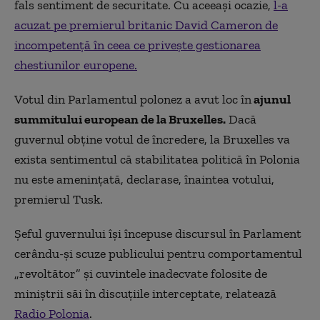
fals sentiment de securitate. Cu aceeaşi ocazie,
l-a
acuzat pe premierul britanic David Cameron de
incompetenţă în ceea ce priveşte gestionarea
chestiunilor europene.
Votul din Parlamentul polonez a avut loc în
ajunul
summitului european de la Bruxelles.
Dacă
guvernul obține votul de încredere, la Bruxelles va
exista sentimentul că stabilitatea politică în Polonia
nu este amenințată, declarase, înaintea votului,
premierul Tusk.
Șeful guvernului își începuse discursul în Parlament
cerându-și scuze publicului pentru comportamentul
„revoltător” și cuvintele inadecvate folosite de
miniștrii săi în discuțiile interceptate, relatează
Radio Polonia
.