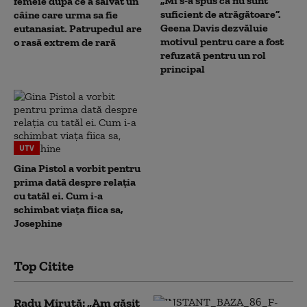
„Mi s-a spus că nu sunt
femeie după ce a salvat un
suficient de atrăgătoare”.
câine care urma sa fie
Geena Davis dezvăluie
eutanasiat. Patrupedul are
motivul pentru care a fost
o rasă extrem de rară
refuzată pentru un rol
principal
UTV
Gina Pistol a vorbit pentru
prima dată despre relația
cu tatăl ei. Cum i-a
schimbat viața fiica sa,
Josephine
Top Citite
Radu Miruță: „Am găsit