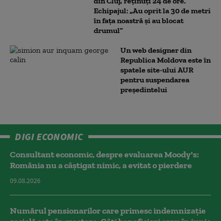
din Cluj, reținuți 24 de ore.
Echipajul: „Au oprit la 30 de metri
în fața noastră și au blocat
drumul”
Un web designer din
Republica Moldova este în
spatele site-ului AUR
pentru suspendarea
președintelui
DIGI ECONOMIC
Consultant economic, despre evaluarea Moody's:
România nu a câştigat nimic, a evitat o pierdere
09.08.2026
Numărul pensionarilor care primesc indemnizaţie