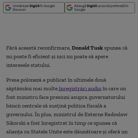
Urmărește
Digi24
în Google
Adaugă
Digi24
ca sursă preferată în
Discover
Google
Fără această reconfirmare,
Donald Tusk
spunea că
nu poate fi eficient și nici nu poate să apere
interesele statului.
Presa poloneză a publicat în ultimele două
săptămâni mai multe
înregistrări audio
în care un
fost ministru face presiuni asupra guvernatorului
băncii centrale să susţină politica fiscală a
guvernului. În plus, ministrul de Externe Radoslaw
Sikorski a fost înregistrat în timp ce spunea că
alianţa cu Statele Unite este dăunătoare şi oferă un