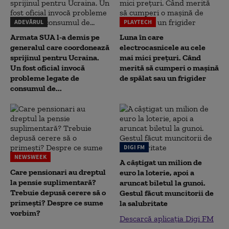
ADEVĂRUL
PLAYTECH
Armata SUA l-a demis pe
Luna în care
generalul care coordonează
electrocasnicele au cele
sprijinul pentru Ucraina.
mai mici prețuri. Când
Un fost oficial invocă
merită să cumperi o mașină
probleme legate de
de spălat sau un frigider
consumul de...
DIGI FM
NEWSWEEK
A câștigat un milion de
Care pensionari au dreptul
euro la loterie, apoi a
la pensie suplimentară?
aruncat biletul la gunoi.
Trebuie depusă cerere să o
Gestul făcut muncitorii de
primești? Despre ce sume
la salubritate
vorbim?
Descarcă aplicația Digi FM