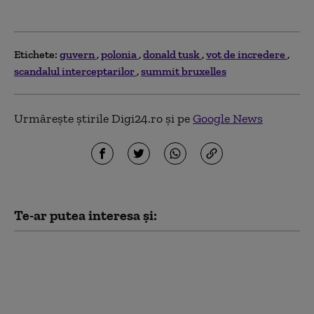
Etichete:
guvern
polonia
donald tusk
vot de incredere
scandalul interceptarilor
summit bruxelles
Urmărește știrile Digi24.ro și pe
Google News
Te-ar putea interesa și:
Fabricile de
medicamente cer
Guvernului să nu le fie
tăiat curentul.