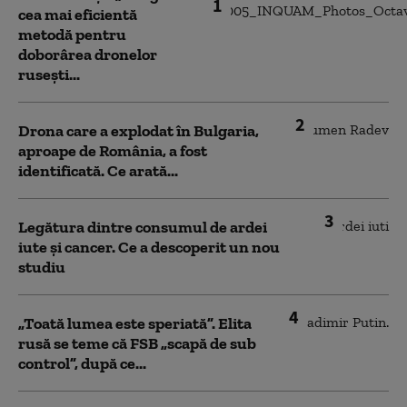
1
cea mai eficientă
metodă pentru
doborârea dronelor
rusești...
2
Drona care a explodat în Bulgaria,
aproape de România, a fost
identificată. Ce arată...
3
Legătura dintre consumul de ardei
iute și cancer. Ce a descoperit un nou
studiu
4
„Toată lumea este speriată”. Elita
rusă se teme că FSB „scapă de sub
control”, după ce...