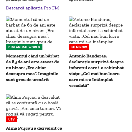
Descarcă aplicația Pro FM
DIGI ANIMAL WORLD
FILM NOW
Momentul când un bărbat
Antonio Banderas,
de 65 de ani este atacat de
declarație surpriză despre
un bizon: „Era chiar
infarctul care i-a schimbat
deasupra mea”. Imaginile
viața: „Cel mai bun lucru
sunt greu de urmărit
care mi s-a întâmplat
vreodată”
UTV
Alina Pușcău a dezvăluit că