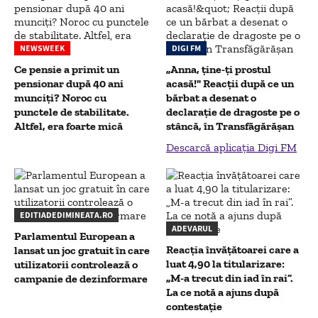
NEWSWEEK
DIGI FM
Ce pensie a primit un
„Anna, ţine-ţi prostul
pensionar după 40 ani
acasă!" Reacţii după ce un
munciți? Noroc cu
bărbat a desenat o
punctele de stabilitate.
declaraţie de dragoste pe o
Altfel, era foarte mică
stâncă, în Transfăgărăşan
Descarcă aplicația Digi FM
EDITIADEDIMINEATA.RO
ADEVARUL
Parlamentul European a
Reacția învățătoarei care a
lansat un joc gratuit în care
luat 4,90 la titularizare:
utilizatorii controlează o
„M-a trecut din iad în rai”.
campanie de dezinformare
La ce notă a ajuns după
contestație