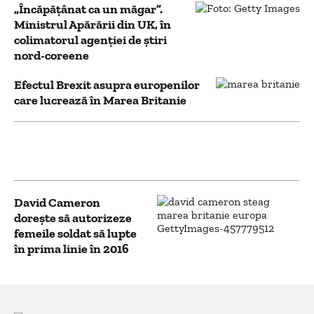
„Încăpățânat ca un măgar”.
Ministrul Apărării din UK, în
colimatorul agenției de știri
nord-coreene
Efectul Brexit asupra europenilor
care lucrează în Marea Britanie
Londra înăspreşte condiţiile pentru
muncitorii străini
David Cameron
dorește să autorizeze
femeile soldat să lupte
în prima linie în 2016