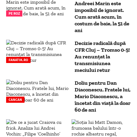
Andreei Marin este
imposibil de ignorat.
PE ROZ
Cum arată acum, în
costum de baie, la 51 de
ani
Decizie radicală după
CFR Cluj – Tromso 0-5!
Au renunțat la
FANATIK.RO
transmisiunea
meciului retur
Doliu pentru Dan
Diaconescu. Fratele lui,
Mario Diaconescu, a
CANCAN
încetat din viață la doar
60 de ani