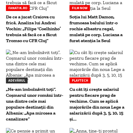
FANATIK.RO
FILM NOW
De ce a jucat Craiova cu
Soția lui Matt Damon,
frică. Analiza lui Andrei
frumoasa balului într-o
Vochin: „Filipe ‘Coelhinho’
rochie albastru regal,
trebuia să facă ce a făcut
mulată pe corp. Luciana a
Tromso cu CFR Cluj”
furat atenția la Seul
ADEVĂRUL
PLAYTECH
„Ne-am îmbolnăvit toți”.
Cu cât îți crește salariul
Coșmarul unor români într-
pentru fiecare prag de
una dintre cele mai
vechime. Cum se aplică
populare destinații din
majorările din noua Lege a
Albania: „Apa mirosea a
salarizării după 3, 5, 10, 15
canalizare”
și...