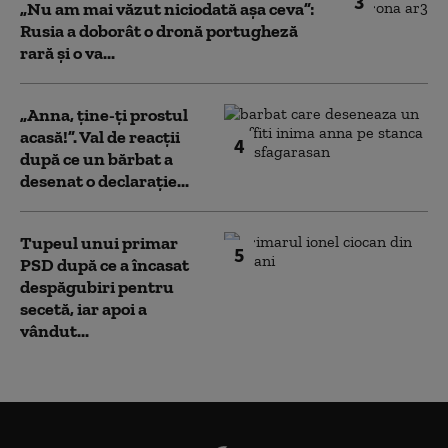
3
„Nu am mai văzut niciodată așa ceva”:
Rusia a doborât o dronă portugheză
rară și o va...
„Anna, ţine-ţi prostul
acasă!”. Val de reacții
4
după ce un bărbat a
desenat o declarație...
Tupeul unui primar
5
PSD după ce a încasat
despăgubiri pentru
secetă, iar apoi a
vândut...