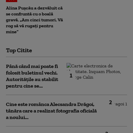
Alina Pușcău a dezvăluit că
se confruntă cu o boală
gravă. „Am cinci tumori. Vă
rog să vă rugați pentru
mine”
Top Citite
Până când mai poate fi
folosit buletinul vechi.
1
Autoritățile au stabilit
pentru cine se...
2
Cine este românca Alecsandra Drăgoi,
tânăra care a realizat fotografia oficială
a noului...