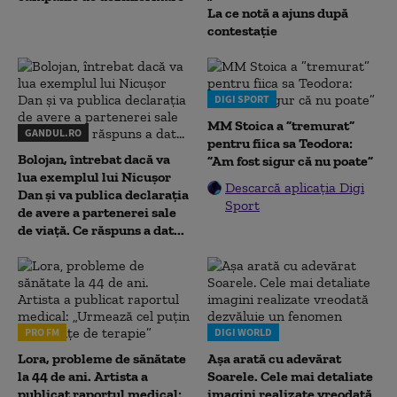
La ce notă a ajuns după
contestație
DIGI SPORT
MM Stoica a ”tremurat”
GANDUL.RO
pentru fiica sa Teodora:
Bolojan, întrebat dacă va
”Am fost sigur că nu poate”
lua exemplul lui Nicușor
Descarcă aplicația Digi
Dan și va publica declarația
Sport
de avere a partenerei sale
de viață. Ce răspuns a dat...
PRO FM
DIGI WORLD
Lora, probleme de sănătate
Așa arată cu adevărat
la 44 de ani. Artista a
Soarele. Cele mai detaliate
publicat raportul medical:
imagini realizate vreodată