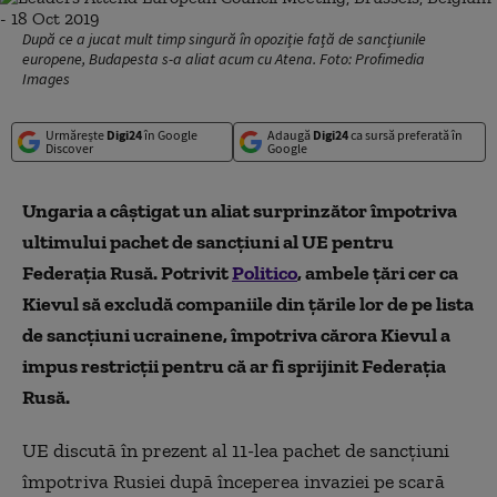
După ce a jucat mult timp singură în opoziție față de sancțiunile
europene, Budapesta s-a aliat acum cu Atena. Foto: Profimedia
Images
Urmărește
Digi24
în Google
Adaugă
Digi24
ca sursă preferată în
Discover
Google
Ungaria a câștigat un aliat surprinzător împotriva
ultimului pachet de sancțiuni al UE pentru
Federația Rusă. Potrivit
Politico
, ambele țări cer ca
Kievul să excludă companiile din țările lor de pe lista
de sancțiuni ucrainene, împotriva cărora Kievul a
impus restricții pentru că ar fi sprijinit Federația
Rusă.
UE discută în prezent al 11-lea pachet de sancțiuni
împotriva Rusiei după începerea invaziei pe scară