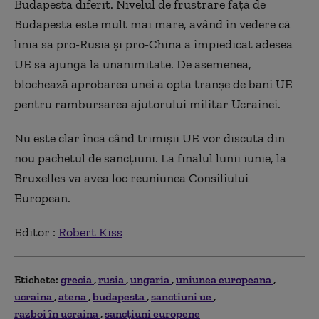
Budapesta diferit.
Nivelul de frustrare față de
Budapesta este mult mai mare, având în vedere că
linia sa pro-Rusia și pro-China a împiedicat adesea
UE să ajungă la unanimitate.
De asemenea,
blochează aprobarea unei a opta tranșe de bani UE
pentru rambursarea ajutorului militar Ucrainei.
Nu este clar încă când trimișii UE vor discuta din
nou pachetul de sancțiuni. La finalul lunii iunie, la
Bruxelles va avea loc reuniunea Consiliului
European.
Editor :
Robert Kiss
Etichete:
grecia
rusia
ungaria
uniunea europeana
ucraina
atena
budapesta
sanctiuni ue
razboi în ucraina
sancțiuni europene