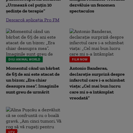
„Urmează cel puțin 10
dezvăluie un fenomen
ședințe de terapie”
spectaculos
Descarcă aplicația Pro FM
DIGI ANIMAL WORLD
FILM NOW
Momentul când un bărbat
Antonio Banderas,
de 65 de ani este atacat de
declarație surpriză despre
un bizon: „Era chiar
infarctul care i-a schimbat
deasupra mea”. Imaginile
viața: „Cel mai bun lucru
sunt greu de urmărit
care mi s-a întâmplat
vreodată”
UTV