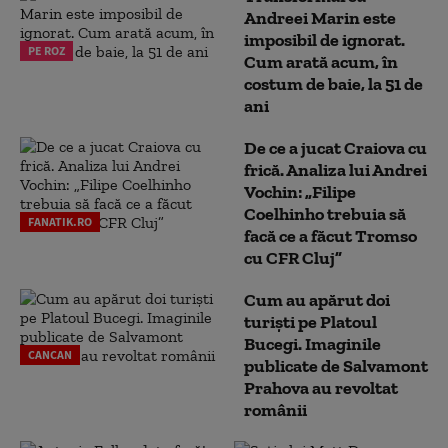
Andreei Marin este
imposibil de ignorat.
PE ROZ
Cum arată acum, în
costum de baie, la 51 de
ani
De ce a jucat Craiova cu
frică. Analiza lui Andrei
Vochin: „Filipe
Coelhinho trebuia să
FANATIK.RO
facă ce a făcut Tromso
cu CFR Cluj”
Cum au apărut doi
turiști pe Platoul
Bucegi. Imaginile
CANCAN
publicate de Salvamont
Prahova au revoltat
românii