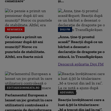
canalizare”
și...
NEWSWEEK
DIGI FM
Ce pensie a primit un
„Anna, ţine-ţi prostul
pensionar după 40 ani
acasă!" Reacţii după ce un
munciți? Noroc cu
bărbat a desenat o
punctele de stabilitate.
declaraţie de dragoste pe o
Altfel, era foarte mică
stâncă, în Transfăgărăşan
Descarcă aplicația Digi FM
EDITIADEDIMINEATA.RO
ADEVARUL
Parlamentul European a
Reacția învățătoarei care a
lansat un joc gratuit în care
luat 4,90 la titularizare:
utilizatorii controlează o
„M-a trecut din iad în rai”.
campanie de dezinformare