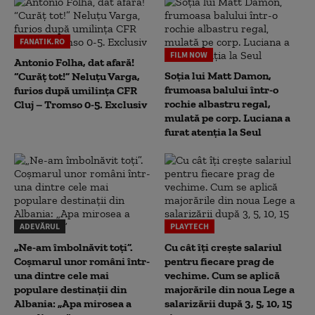
FANATIK.RO
FILM NOW
Antonio Folha, dat afară!
Soția lui Matt Damon,
“Curăț tot!” Neluțu Varga,
frumoasa balului într-o
furios după umilința CFR
rochie albastru regal,
Cluj – Tromso 0-5. Exclusiv
mulată pe corp. Luciana a
furat atenția la Seul
ADEVĂRUL
PLAYTECH
„Ne-am îmbolnăvit toți”.
Cu cât îți crește salariul
Coșmarul unor români într-
pentru fiecare prag de
una dintre cele mai
vechime. Cum se aplică
populare destinații din
majorările din noua Lege a
Albania: „Apa mirosea a
salarizării după 3, 5, 10, 15