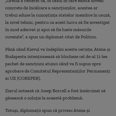
„Grecia a reiterat că, în cazul în care există dovezi
concrete de încălcare a sancțiunilor, acestea ar
trebui aduse la cunoștința statelor membre în cauză,
la nivel tehnic, pentru ca acest lucru să fie investigat
în mod adecvat și apoi să fie luate măsurile
cuvenite”, a spus un diplomat citat de Politico.
Până când Kievul va îndeplini aceste cerințe, Atena și
Budapesta intenționează să blocheze cel de-al 11-lea
pachet de sancțiuni atunci când va fi supus spre
aprobare de Comitetul Reprezentanților Permanenți
ai UE (COREPER).
Ziarul notează că Josep Borrell a fost însărcinat să
găsească o soluție la această problemă.
Totuși, diplomații spun că privesc Atena și