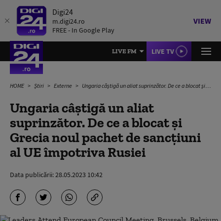
Digi24
VIEW
m.digi24.ro
FREE - In Google Play
LIVE TV
LIVE FM
HOME
Știri
Externe
Ungaria câștigă un aliat suprinzător. De ce a blocat și Grecia noul pachet de sancțiuni al UE împotriva Rusiei
Ungaria câștigă un aliat
suprinzător. De ce a blocat și
Grecia noul pachet de sancțiuni
al UE împotriva Rusiei
Data publicării:
28.05.2023 10:42