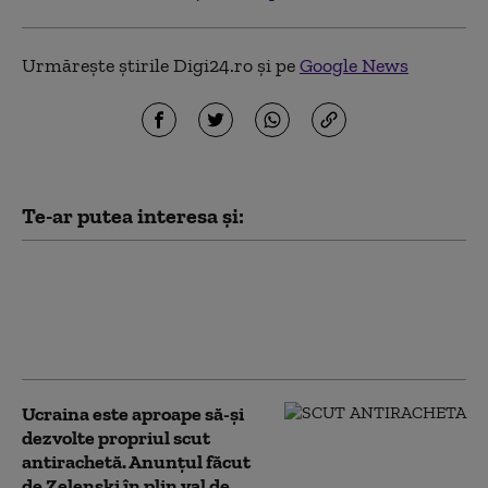
Urmărește știrile Digi24.ro și pe
Google News
Te-ar putea interesa și:
Văduva activistului Navalnîi
îndeamnă ruşii să voteze partidul
liberal Iabloko, formațiune care se
opune continuării războiului
Ucraina este aproape să-și
dezvolte propriul scut
antirachetă. Anunțul făcut
de Zelenski în plin val de