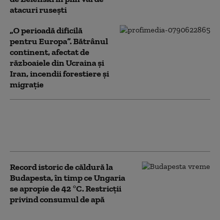
atacuri rusești
„O perioadă dificilă
pentru Europa”. Bătrânul
continent, afectat de
războaiele din Ucraina și
Iran, incendii forestiere și
migrație
Sondaj european. Care sunt
principalele nemulțumiri ale
românilor
Record istoric de căldură la
Budapesta, în timp ce Ungaria
se apropie de 42 °C. Restricții
privind consumul de apă