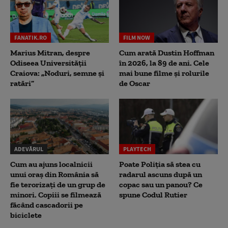
FANATIK.RO
FILM NOW
Marius Mitran, despre
Cum arată Dustin Hoffman
Odiseea Universității
în 2026, la 89 de ani. Cele
Craiova: „Noduri, semne și
mai bune filme și rolurile
ratări”
de Oscar
ADEVĂRUL
PLAYTECH
Cum au ajuns localnicii
Poate Poliția să stea cu
unui oraș din România să
radarul ascuns după un
fie terorizați de un grup de
copac sau un panou? Ce
minori. Copiii se filmează
spune Codul Rutier
făcând cascadorii pe
biciclete