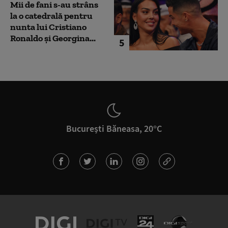
Mii de fani s-au strâns
la o catedrală pentru
nunta lui Cristiano
Ronaldo şi Georgina...
5
București Băneasa, 20°C