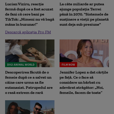
Lucian Viziru, reacție
La câte miliarde ar putea
fermă după ce a fost acuzat
ajunge populația Terrei
de fani că cere bani pe
până în 2070. "Sistemele de
TikTok: „Nimeni nu vă bagă
susținere a vieții pe planetă
mâna în buzunar!”
sunt deja sub presiune"
Descarcă aplicația Pro FM
DIGI ANIMAL WORLD
FILM NOW
Descoperirea făcută de o
Jennifer Lopez a dat cărțile
femeie după ce a salvat un
pe față. Ce o face să
câine care urma sa fie
considere un bărbat cu
eutanasiat. Patrupedul are
adevărat atrăgător: „Noi,
o rasă extrem de rară
femeile, facem de toate”