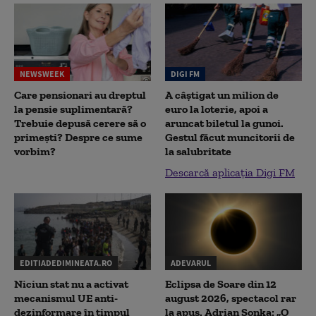
NEWSWEEK
DIGI FM
Care pensionari au dreptul
A câștigat un milion de
la pensie suplimentară?
euro la loterie, apoi a
Trebuie depusă cerere să o
aruncat biletul la gunoi.
primești? Despre ce sume
Gestul făcut muncitorii de
vorbim?
la salubritate
Descarcă aplicația Digi FM
EDITIADEDIMINEATA.RO
ADEVARUL
Niciun stat nu a activat
Eclipsa de Soare din 12
mecanismul UE anti-
august 2026, spectacol rar
dezinformare în timpul
la apus. Adrian Șonka: „O