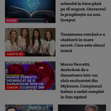
schimbă în bine până
pe 16 august. Universul
le pregătește un nou
început
PE ROZ
Tenismena română s-a
căsătorit în mare
secret. Cine este alesul
inimii
FANATIK.RO
Marco Verratti,
dezbrăcat de o
dansatoare într-un
club exclusivist din
Mykonos. Campionul
CANCAN
italian a cedat complet
în fața ispitei!