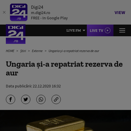
Digi24
VIEW
m.digi24.ro
FREE - In Google Play
LIVE TV
LIVE FM
HOME
Știri
Externe
Ungaria şi-a repatriat rezerva de aur
Ungaria şi-a repatriat rezerva de
aur
Data publicării:
22.12.2020 16:32