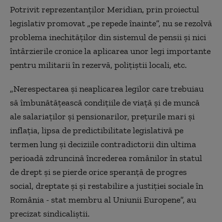
Potrivit reprezentanţilor Meridian, prin proiectul
legislativ promovat „pe repede înainte”, nu se rezolvă
problema inechităţilor din sistemul de pensii şi nici
întârzierile cronice la aplicarea unor legi importante
pentru militarii în rezervă, poliţiştii locali, etc.
„Nerespectarea şi neaplicarea legilor care trebuiau
să îmbunătăţească condiţiile de viaţă şi de muncă
ale salariaţilor şi pensionarilor, preţurile mari şi
inflaţia, lipsa de predictibilitate legislativă pe
termen lung şi deciziile contradictorii din ultima
perioadă zdruncină încrederea românilor în statul
de drept şi se pierde orice speranţă de progres
social, dreptate şi şi restabilire a justiţiei sociale în
România - stat membru al Uniunii Europene”, au
precizat sindicaliştii.