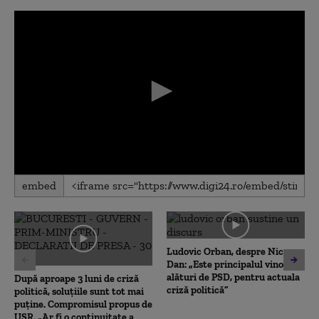
0
embed
seconds
of
0
seconds
Ludovic Orban, despre Nicușor
Dan: „Este principalul vinovat,
alături de PSD, pentru actuala
După aproape 3 luni de criză
criză politică”
politică, soluțiile sunt tot mai
puține. Compromisul propus de
USR. „Ar fi o continuitate a