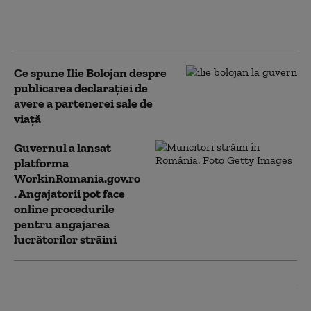
recăderii în populism și
risipă”
Ce spune Ilie Bolojan despre
publicarea declarației de
avere a partenerei sale de
viață
Guvernul a lansat
platforma
WorkinRomania.gov.ro
. Angajatorii pot face
online procedurile
pentru angajarea
lucrătorilor străini
Ilie Bolojan e optimist în
privința ratingului de