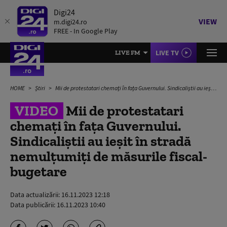
Digi24
VIEW
m.digi24.ro
FREE - In Google Play
LIVE TV
LIVE FM
HOME
Știri
Mii de protestatari chemați în fața Guvernului. Sindicaliștii au ieșit în stradă nemulțumiți de măsurile fiscal-bugetare
VIDEO
Mii de protestatari
chemați în fața Guvernului.
Sindicaliștii au ieșit în stradă
nemulțumiți de măsurile fiscal-
bugetare
Data actualizării:
16.11.2023 12:18
Data publicării:
16.11.2023 10:40