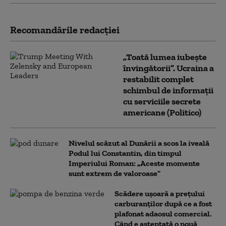
Recomandările redacţiei
„Toată lumea iubește
învingătorii”. Ucraina a
restabilit complet
schimbul de informații
cu serviciile secrete
americane (Politico)
Nivelul scăzut al Dunării a scos la iveală
Podul lui Constantin, din timpul
Imperiului Roman: „Aceste momente
sunt extrem de valoroase”
Scădere ușoară a prețului
carburanților după ce a fost
plafonat adaosul comercial.
Când e așteptată o nouă