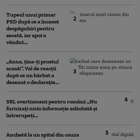
Tupeul unui primar
2
PSD după ce a încasat
despăgubiri pentru
secetă, iar apoi a
vândut...
„Anna, ţine-ţi prostul
acasă!”. Val de reacții
3
după ce un bărbat a
desenat o declarație...
4
SRI, avertisment pentru români: „Nu
furnizați nicio informație solicitată și
întrerupeți...
5
Anchetă la un spital din cauza