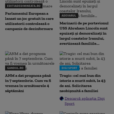
EDITIADEDIMINEATA.RO
Parlamentul European a
ADEVARUL
lansat un joc gratuit în care
Marinarii de pe portavionul
utilizatorii controlează o
USS Abraham Lincoln sunt
campanie de dezinformare
epuizați și demoralizați în
largul coastelor Iranului,
avertizează familiile...
GANDUL.RO
DIGI SPORT
ANM a dat prognoza până
Tragic: cel mai bun din
în 7 septembrie. Cum va fi
istorie a murit subit, la 43
vremea în următoarele 4
de ani. Solicitarea
săptămâni
neobișnuită a familiei
Descarcă aplicația Digi
Sport