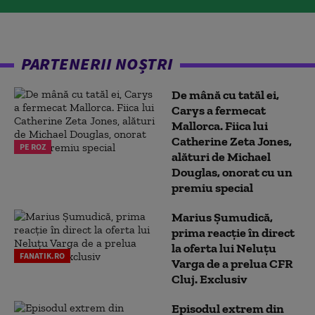
PARTENERII NOȘTRI
De mână cu tatăl ei,
Carys a fermecat
Mallorca. Fiica lui
Catherine Zeta Jones,
PE ROZ
alături de Michael
Douglas, onorat cu un
premiu special
Marius Șumudică,
prima reacție în direct
la oferta lui Neluțu
FANATIK.RO
Varga de a prelua CFR
Cluj. Exclusiv
Episodul extrem din