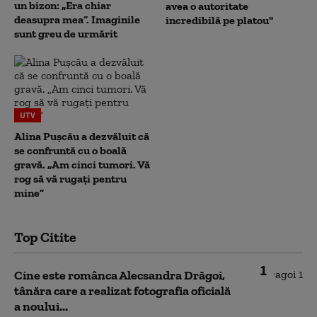
un bizon: „Era chiar
avea o autoritate
deasupra mea”. Imaginile
incredibilă pe platou"
sunt greu de urmărit
UTV
Alina Pușcău a dezvăluit că
se confruntă cu o boală
gravă. „Am cinci tumori. Vă
rog să vă rugați pentru
mine”
Top Citite
1
Cine este românca Alecsandra Drăgoi,
tânăra care a realizat fotografia oficială
a noului...