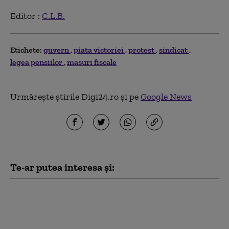
Editor :
C.L.B.
Etichete:
guvern
piata victoriei
protest
sindicat
legea pensiilor
masuri fiscale
Urmărește știrile Digi24.ro și pe
Google News
Te-ar putea interesa și:
Bolojan, mesaj înainte de
evaluarea Moody's:
„Alegerile din 2028 se
apropie. Crește riscul