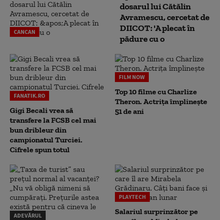
dosarul lui Cătălin
Avramescu, cercetat de
DIICOT: 'A plecat în
CANCAN
pădure cu o
FILM NOW
Top 10 filme cu Charlize
FANATIK.RO
Theron. Actrița împlinește
Gigi Becali vrea să
51 de ani
transfere la FCSB cel mai
bun dribleur din
campionatul Turciei.
Cifrele spun totul
PLAYTECH
Salariul surprinzător pe
ADEVĂRUL