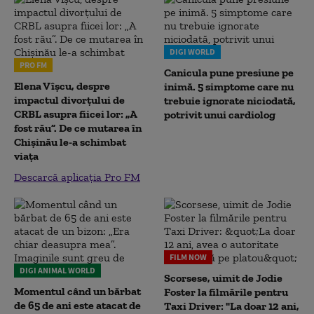
DIGI WORLD
PRO FM
Canicula pune presiune pe
Elena Vîșcu, despre
inimă. 5 simptome care nu
impactul divorțului de
trebuie ignorate niciodată,
CRBL asupra fiicei lor: „A
potrivit unui cardiolog
fost rău”. De ce mutarea în
Chișinău le-a schimbat
viața
Descarcă aplicația Pro FM
FILM NOW
DIGI ANIMAL WORLD
Scorsese, uimit de Jodie
Momentul când un bărbat
Foster la filmările pentru
de 65 de ani este atacat de
Taxi Driver: "La doar 12 ani,