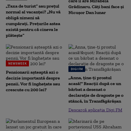
care îl are Mirabela
„Taxa de turist” sau prețul
Grădinaru. Câţi bani face şi
normal al vacanței? „Nu vă
Nicuşor Dan lunar
obligă nimeni să
cumpărați. Prețurile astea
există pentru că cineva le
plătește”
NEWSWEEK
DIGI FM
Pensionarii așteaptă azi o
„Anna, ţine-ţi prostul
decizie importantă despre
acasă!" Reacţii după ce un
pensii. Vor fi înghețate sau
bărbat a desenat o
crescute cu 200 lei?
declaraţie de dragoste pe o
stâncă, în Transfăgărăşan
Descarcă aplicația Digi FM