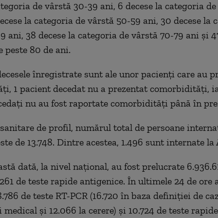
ategoria de vârstă 30-39 ani, 6 decese la categoria de
decese la categoria de vârstă 50-59 ani, 30 decese la 
9 ani, 38 decese la categoria de vârstă 70-79 ani și 4
e peste 80 de ani.
decesele înregistrate sunt ale unor pacienți care au p
ți, 1 pacient decedat nu a prezentat comorbidități, i
cedați nu au fost raportate comorbidități până în pre
 sanitare de profil, numărul total de persoane interna
te de 13.748. Dintre acestea, 1.496 sunt internate la
stă dată, la nivel național, au fost prelucrate 6.936.6
261 de teste rapide antigenice. În ultimele 24 de ore 
.786 de teste RT-PCR (16.720 în baza definiției de caz
 medical și 12.066 la cerere) și 10.724 de teste rapide