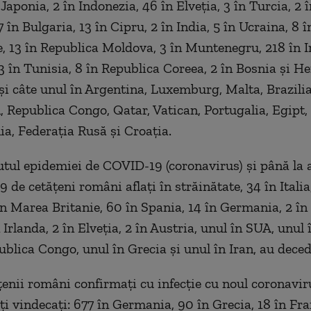
 Japonia, 2 în Indonezia, 46 în Elveția, 3 în Turcia, 2 î
7 în Bulgaria, 13 în Cipru, 2 în India, 5 în Ucraina, 8 
, 13 în Republica Moldova, 3 în Muntenegru, 218 în Ir
3 în Tunisia, 8 în Republica Coreea, 2 în Bosnia și H
 și câte unul în Argentina, Luxemburg, Malta, Brazilia
 Republica Congo, Qatar, Vatican, Portugalia, Egipt,
ia, Federația Rusă și Croația.
utul epidemiei de COVID-19 (coronavirus) și până la 
de cetățeni români aflați în străinătate, 34 în Italia,
în Marea Britanie, 60 în Spania, 14 în Germania, 2 în 
 Irlanda, 2 în Elveția, 2 în Austria, unul în SUA, unul î
ublica Congo, unul în Grecia și unul în Iran, au deced
țenii români confirmați cu infecție cu noul coronavir
ți vindecați: 677 în Germania, 90 în Grecia, 18 în Fra