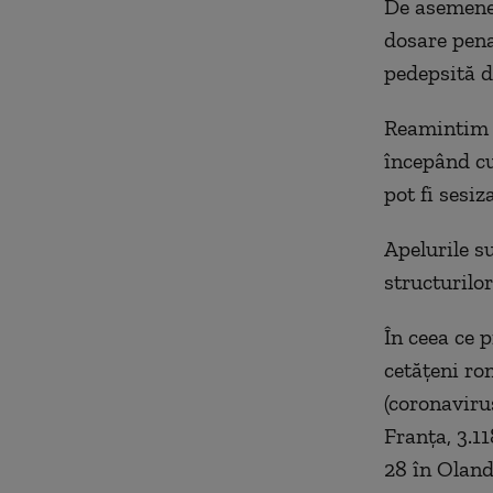
De asemenea,
dosare pena
pedepsită d
Reamintim c
începând cu
pot fi sesiz
Apelurile su
structurilor
În ceea ce p
cetățeni ro
(coronavirus
Franța, 3.1
28 în Oland