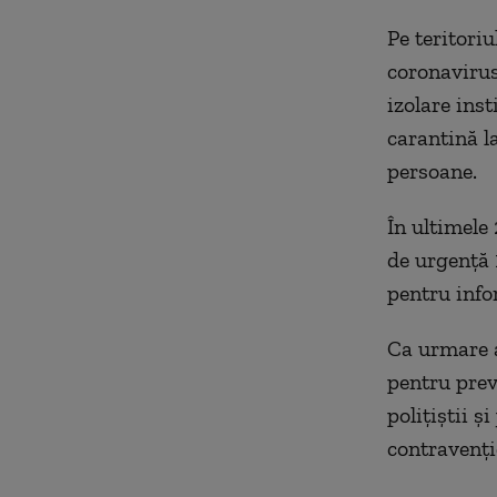
Pe teritori
coronavirus 
izolare ins
carantină la
persoane.
În ultimele 
de urgență 
pentru info
Ca urmare a
pentru prev
polițiștii ș
contravenţi