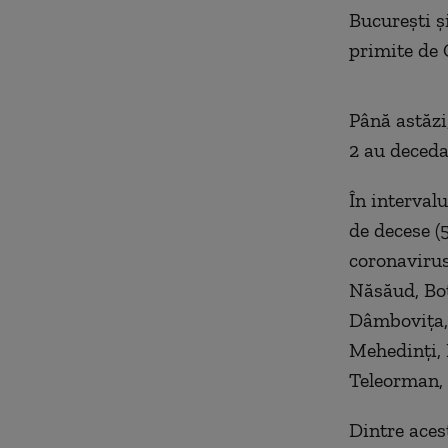
București și
primite de 
Până astăzi
2 au deceda
În interval
de decese (5
coronavirus,
Năsăud, Bot
Dâmbovița, 
Mehedinți, 
Teleorman, 
Dintre acest