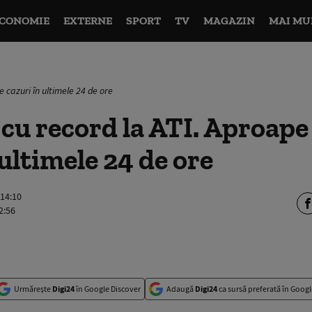
CONOMIE
EXTERNE
SPORT
TV
MAGAZIN
MAI MU
e cazuri în ultimele 24 de ore
 cu record la ATI. Aproape
 ultimele 24 de ore
 14:10
2:56
Urmărește
Digi24
în Google Discover
Adaugă
Digi24
ca sursă preferată în Googl