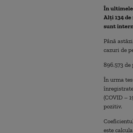
În ultimele
Alți 134 de
sunt intern
Până astăzi,
cazuri de p
896.573 de p
În urma test
înregistrat
(COVID – 19
pozitiv.
Coeficientul
este calcula