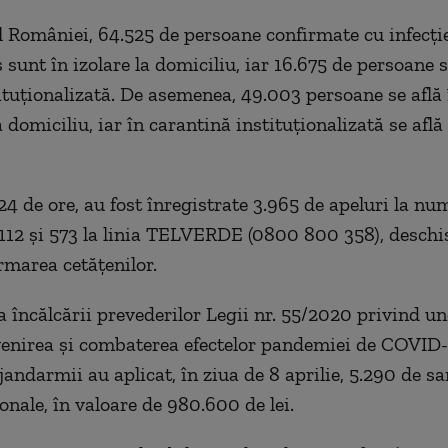
ul României, 64.525 de persoane confirmate cu infecți
sunt în izolare la domiciliu, iar 16.675 de persoane s
tituționalizată. De asemenea, 49.003 persoane se află 
 domiciliu, iar în carantină instituționalizată se află
24 de ore, au fost înregistrate 3.965 de apeluri la nu
112 și 573 la linia TELVERDE (0800 800 358), deschi
rmarea cetățenilor.
 încălcării prevederilor Legii nr. 55/2020 privind u
enirea și combaterea efectelor pandemiei de COVID-
i jandarmii au aplicat, în ziua de 8 aprilie, 5.290 de s
onale, în valoare de 980.600 de lei.