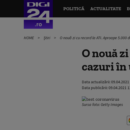
POLITICĂ
ACTUALITATE
E
HOME
Știri
O nouă zi cu record la ATI. Aproape 5.000 d
O nouă zi
cazuri în
Data actualizării:
09.04.2021
Data publicării:
09.04.2021 1
Sursa foto: Getty Images