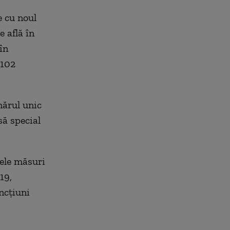
e cu noul
e află în
în
 102
mărul unic
să special
nele măsuri
19,
ancţiuni