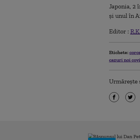
Japonia, 2 
și unul în 
Editor :
R.K
Etichete:
coro
cazuri noi cov
Urmărește ș