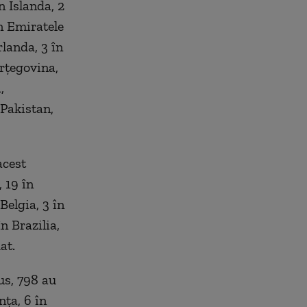
n Islanda, 2
în Emiratele
landa, 3 în
erțegovina,
,
 Pakistan,
acest
 19 în
Belgia, 3 în
n Brazilia,
at.
us, 798 au
nța, 6 în