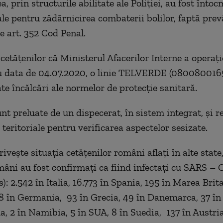
 prin structurile abilitate ale Poliției, au fost întocmi
le pentru zădărnicirea combaterii bolilor, faptă prev
e art. 352 Cod Penal.
etățenilor că Ministerul Afacerilor Interne a operați
 data de 04.07.2020, o linie TELVERDE (0800800165
ate încălcări ale normelor de protecție sanitară.
nt preluate de un dispecerat, în sistem integrat, și r
 teritoriale pentru verificarea aspectelor sesizate.
rivește situația cetățenilor români aflați în alte state
mâni au fost confirmați ca fiind infectați cu SARS – 
): 2.542 în Italia, 16.773 în Spania, 195 în Marea Brita
18 în Germania, 93 în Grecia, 49 în Danemarca, 37 în
a, 2 în Namibia, 5 în SUA, 8 în Suedia, 137 în Austria