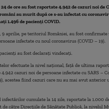
 24 de ore au fost raportate 4.942 de cazuri noi de
 români au murit după ce s-au infectat cu coronavir
ați 1.496 de pacienți COVID.
 9 aprilie, pe teritoriul României, au fost confirmate
ersoane infectate cu noul coronavirus (COVID – 19).
acienți au fost declarați vindecați.
elor efectuate la nivel național, față de ultima raport
e 4.942 cazuri noi de persoane infectate cu SARS – C
), acestea fiind cazuri care nu au mai avut anterior 
 infectărilor cumulate la 14 zile, raportate la 1.000 d
t de către Direcțiile de Sănătate Publică, la nivelul M