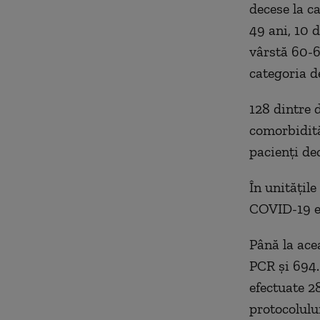
decese la c
49 ani, 10 
vârstă 60-6
categoria d
128 dintre 
comorbidită
pacienți de
În unitățile
COVID-19 es
Până la acea
PCR și 694.
efectuate 28
protocolului