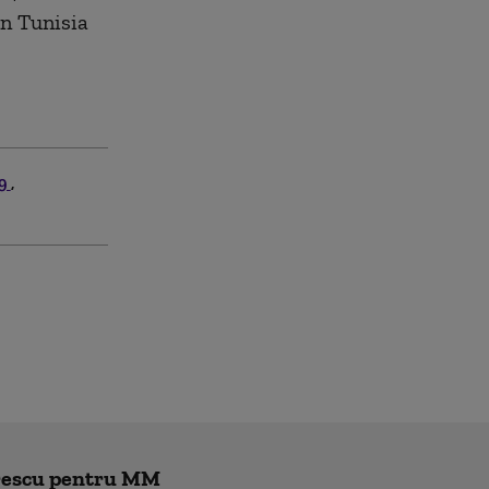
în Tunisia
19
trescu pentru MM