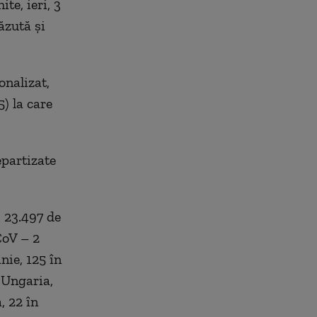
te, ieri, 3
ăzută și
onalizat,
) la care
epartizate
, 23.497 de
CoV – 2
nie, 125 în
 Ungaria,
, 22 în