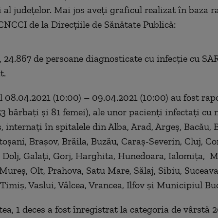
 al județelor. Mai jos aveți graficul realizat în baza r
CNCCI de la Direcțiile de Sănătate Publică:
, 24.867 de persoane diagnosticate cu infecție cu SA
t.
ul 08.04.2021 (10:00) – 09.04.2021 (10:00) au fost rap
3 bărbați și 81 femei), ale unor pacienți infectați cu 
 internați în spitalele din Alba, Arad, Argeș, Bacău, B
oșani, Brașov, Brăila, Buzău, Caraș-Severin, Cluj, Co
Dolj, Galați, Gorj, Harghita, Hunedoara, Ialomița, 
Mureș, Olt, Prahova, Satu Mare, Sălaj, Sibiu, Suceava
Timiș, Vaslui, Vâlcea, Vrancea, Ilfov și Municipiul Bu
ea, 1 deces a fost înregistrat la categoria de vârstă 2