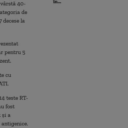
în...
 vârstă 40-
categoria de
7 decese la
rezentat
ar pentru 5
zent.
te cu
 ATI.
14 teste RT-
au fost
 și a
 antigenice.