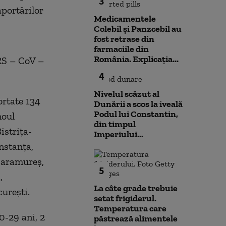
3
aportărilor
Medicamentele
Colebil și Panzcebil au
fost retrase din
farmaciile din
România. Explicația...
RS – CoV –
4
Nivelul scăzut al
ortate 134
Dunării a scos la iveală
Podul lui Constantin,
noul
din timpul
istrița-
Imperiului...
nstanța,
Maramureș,
5
,
La câte grade trebuie
curești.
setat frigiderul.
Temperatura care
0-29 ani, 2
păstrează alimentele