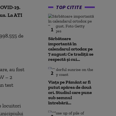
TOP CITITE
 COVID-19.
us. La ATI
1
 998.555 de
Sărbătoare
importantă în
calendarul ortodox pe
7 august: Ce tradiții se
respectă și cui...
are, au fost
2
oV – 2
Viața pe Pământ ar fi
un test
putut apărea de două
ori. Studiul care pune
sub semnul
întrebării...
e locuitori
unicipiului