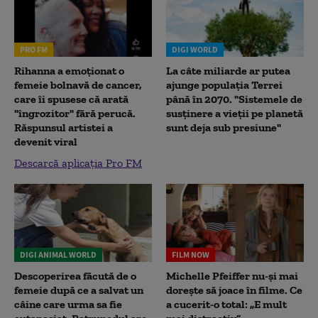
PRO FM
DIGI WORLD
Rihanna a emoționat o
La câte miliarde ar putea
femeie bolnavă de cancer,
ajunge populația Terrei
care îi spusese că arată
până în 2070. "Sistemele de
"îngrozitor" fără perucă.
susținere a vieții pe planetă
Răspunsul artistei a
sunt deja sub presiune"
devenit viral
Descarcă aplicația Pro FM
DIGI ANIMAL WORLD
FILM NOW
Descoperirea făcută de o
Michelle Pfeiffer nu-și mai
femeie după ce a salvat un
dorește să joace în filme. Ce
câine care urma sa fie
a cucerit-o total: „E mult