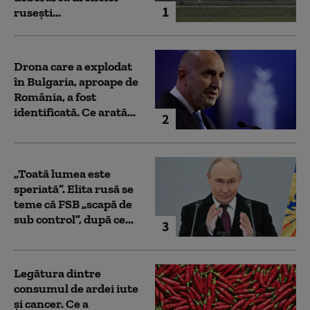
1
rusești...
Drona care a explodat
în Bulgaria, aproape de
România, a fost
identificată. Ce arată...
2
„Toată lumea este
speriată”. Elita rusă se
teme că FSB „scapă de
sub control”, după ce...
3
Legătura dintre
consumul de ardei iute
și cancer. Ce a