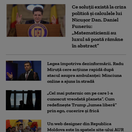
Ce soluții există la criza
politică și calculele lui
Nicușor Dan. Daniel
Funeriu:
„Matematicienii au
luxul să poată rămâne
în abstract”
Legea împotriva dezinformării. Radu
Miruță cere acțiune rapidă după
atacul asupra ambulanței: Minciuna
online a ajuns în stradă
„Cel mai puternic om pe care l-a
cunoscut vreodată planeta”. Cum
redefinește Trump „lumea liberă”
prin ego, cucerire și frică
Un web designer din Republica
Moldova este în spatele site-ului AUR