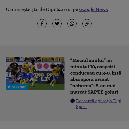
Urmărește știrile Digi24.ro și pe
Google News
”Meciul anului”: în
minutul 10, oaspeții
conduceau cu 3-0, însă
abia apoi a urmat
”nebunia”! S-au mai
DIGI SPORT
marcat ȘAPTE goluri
Descarcă aplicația Digi
Sport