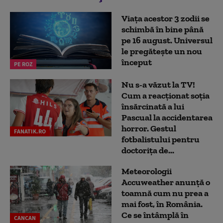
Viața acestor 3 zodii se
schimbă în bine până
pe 16 august. Universul
le pregătește un nou
început
PE ROZ
Nu s-a văzut la TV!
Cum a reacţionat soţia
însărcinată a lui
Pascual la accidentarea
horror. Gestul
FANATIK.RO
fotbalistului pentru
doctoriţa de...
Meteorologii
Accuweather anunță o
toamnă cum nu prea a
mai fost, în România.
Ce se întâmplă în
CANCAN