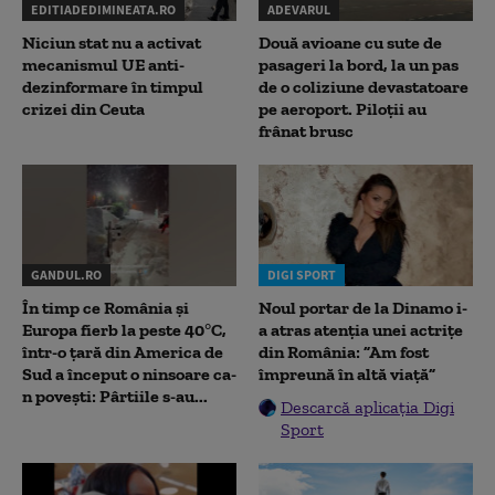
EDITIADEDIMINEATA.RO
ADEVARUL
Niciun stat nu a activat
Două avioane cu sute de
mecanismul UE anti-
pasageri la bord, la un pas
dezinformare în timpul
de o coliziune devastatoare
crizei din Ceuta
pe aeroport. Piloții au
frânat brusc
GANDUL.RO
DIGI SPORT
În timp ce România și
Noul portar de la Dinamo i-
Europa fierb la peste 40°C,
a atras atenția unei actrițe
într-o țară din America de
din România: ”Am fost
Sud a început o ninsoare ca-
împreună în altă viață”
n povești: Pârtiile s-au...
Descarcă aplicația Digi
Sport