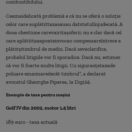
combustibilului.
Ceamaidelicată problemă e că nu se oferă o soluţie
celor care auplătittaxasauau datstatulînjudecată. A
doua chestiune carevairitaşoferii: nu e clar dacă cel
care aplătittaxapoateinvocao compensareîntrece a
plătitşitimbrul de mediu. Dacă sevaclarifica,
probabil litigiile vor fi sporadice. Dacă nu, estimez
că vor fi foarte multe litigii. Cu siguranţataxade
poluare emaimaredecât timbrul”, a declarat
avocatul Gheorghe Piperea, la Digi24.
Exemple de taxe pentru maşini
Golf IV din 2002, motor 1,4 litri
189 euro - taxa actuală