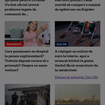
Un fost oficial invocă
merită să cumperi o mașină
probleme legate de
de spălat sau un frigider
consumul de...
NEWSWEEK
DIGI FM
Care pensionari au dreptul
A câștigat un milion de
la pensie suplimentară?
euro la loterie, apoi a
Trebuie depusă cerere să o
aruncat biletul la gunoi.
primești? Despre ce sume
Gestul făcut muncitorii de
vorbim?
la salubritate
Descarcă aplicația Digi FM