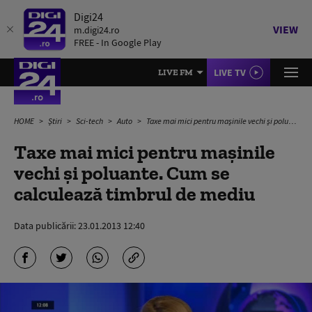
Digi24
VIEW
m.digi24.ro
FREE - In Google Play
LIVE TV
LIVE FM
HOME
Știri
Sci-tech
Auto
Taxe mai mici pentru mașinile vechi și poluante. Cum se calculează timbrul de mediu
Taxe mai mici pentru mașinile
vechi și poluante. Cum se
calculează timbrul de mediu
Data publicării:
23.01.2013 12:40