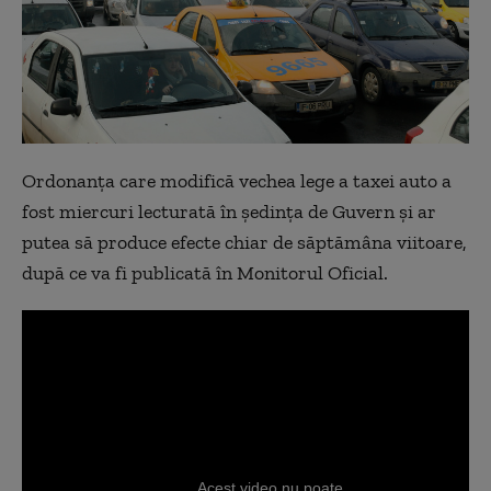
Ordonanța care modifică vechea lege a taxei auto a
fost miercuri lecturată în ședința de Guvern și ar
putea să produce efecte chiar de săptămâna viitoare,
după ce va fi publicată în Monitorul Oficial.
Acest video nu poate