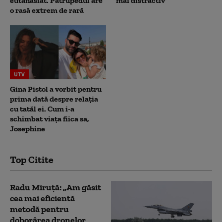
eutanasiat. Patrupedul are
mai distractiv”
o rasă extrem de rară
UTV
Gina Pistol a vorbit pentru
prima dată despre relația
cu tatăl ei. Cum i-a
schimbat viața fiica sa,
Josephine
Top Citite
Radu Miruță: „Am găsit
cea mai eficientă
metodă pentru
doborârea dronelor