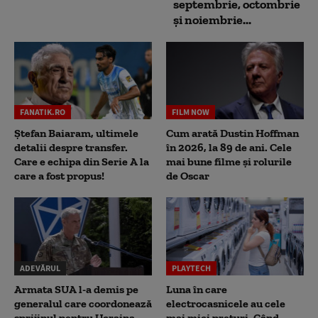
septembrie, octombrie
și noiembrie...
FANATIK.RO
FILM NOW
Ștefan Baiaram, ultimele
Cum arată Dustin Hoffman
detalii despre transfer.
în 2026, la 89 de ani. Cele
Care e echipa din Serie A la
mai bune filme și rolurile
care a fost propus!
de Oscar
ADEVĂRUL
PLAYTECH
Armata SUA l-a demis pe
Luna în care
generalul care coordonează
electrocasnicele au cele
sprijinul pentru Ucraina.
mai mici prețuri. Când