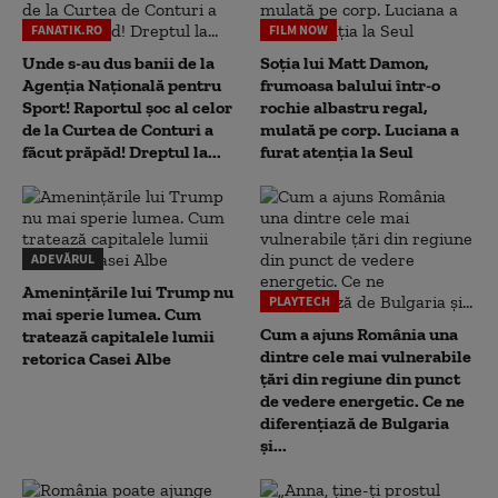
FANATIK.RO
FILM NOW
Unde s-au dus banii de la
Soția lui Matt Damon,
Agenția Națională pentru
frumoasa balului într-o
Sport! Raportul șoc al celor
rochie albastru regal,
de la Curtea de Conturi a
mulată pe corp. Luciana a
făcut prăpăd! Dreptul la...
furat atenția la Seul
ADEVĂRUL
Amenințările lui Trump nu
PLAYTECH
mai sperie lumea. Cum
Cum a ajuns România una
tratează capitalele lumii
dintre cele mai vulnerabile
retorica Casei Albe
țări din regiune din punct
de vedere energetic. Ce ne
diferențiază de Bulgaria
și...