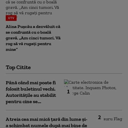
UTV
Alina Pușcău a dezvăluit că
se confruntă cu o boală
gravă. „Am cinci tumori. Vă
rog să vă rugați pentru
mine”
Top Citite
Până când mai poate fi
folosit buletinul vechi.
1
Autoritățile au stabilit
pentru cine se...
2
A treia cea mai mică țară din lume și-
a schimbat numele după mai bine de