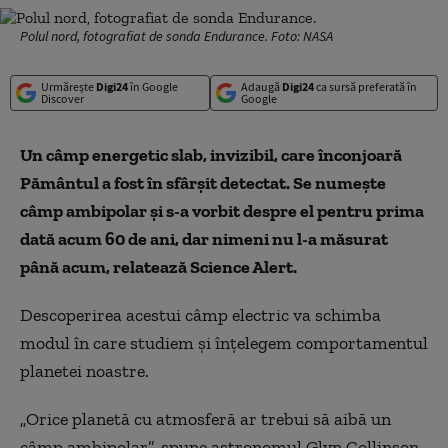
Polul nord, fotografiat de sonda Endurance. Foto: NASA
Urmărește
Digi24
în Google
Adaugă
Digi24
ca sursă preferată în
Discover
Google
Un câmp energetic slab, invizibil, care înconjoară
Pământul a fost în sfârșit detectat. Se numește
câmp ambipolar și s-a vorbit despre el pentru prima
dată acum 60 de ani, dar nimeni nu l-a măsurat
până acum, relatează Science Alert.
Descoperirea acestui câmp electric va schimba
modul în care studiem și înțelegem comportamentul
planetei noastre.
„Orice planetă cu atmosferă ar trebui să aibă un
câmp ambipolar”, spune astronomul Glyn Collinson