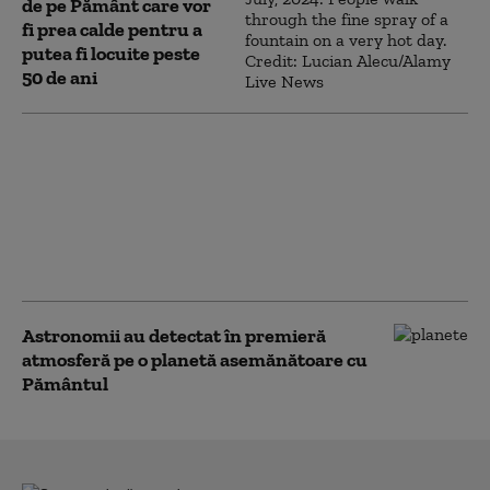
de pe Pământ care vor
fi prea calde pentru a
putea fi locuite peste
50 de ani
Un fragment de patru
tone dintr-o rachetă
SpaceX ar putea lovi
Luna în august. Ce
spune NASA despre
impactul neplanificat
Astronomii au detectat în premieră
atmosferă pe o planetă asemănătoare cu
Pământul