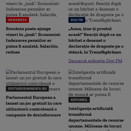
NEWSWEEK
DIGI FM
România poate ajunge
„Anna, ţine-ţi prostul
vineri în „junk”. Economist:
acasă!" Reacţii după ce un
Indexarea pensiilor ar
bărbat a desenat o
putea fi anulată. Salariile,
declaraţie de dragoste pe o
reduse
stâncă, în Transfăgărăşan
Descarcă aplicația Digi FM
EDITIADEDIMINEATA.RO
Parlamentul European a
ADEVARUL
lansat un joc gratuit în care
Inteligența artificială
utilizatorii controlează o
transformă
campanie de dezinformare
departamentele de resurse
umane. Milioane de locuri