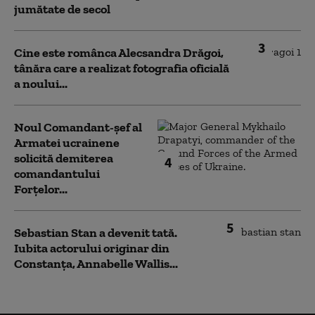
jumătate de secol
3
Cine este românca Alecsandra Drăgoi,
tânăra care a realizat fotografia oficială
a noului...
Noul Comandant-șef al
Armatei ucrainene
solicită demiterea
4
comandantului
Forțelor...
5
Sebastian Stan a devenit tată.
Iubita actorului originar din
Constanța, Annabelle Wallis...