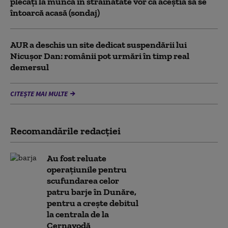
plecați la muncă în străinătate vor ca aceștia să se
întoarcă acasă (sondaj)
AUR a deschis un site dedicat suspendării lui
Nicușor Dan: românii pot urmări în timp real
demersul
CITEȘTE MAI MULTE
Recomandările redacţiei
Au fost reluate
operațiunile pentru
scufundarea celor
patru barje în Dunăre,
pentru a crește debitul
la centrala de la
Cernavodă