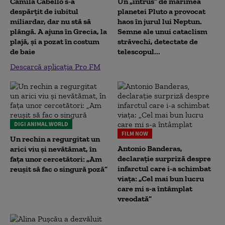
Camila Cabello s-a
Un „intrus” de mărimea
despărțit de iubitul
planetei Pluto a provocat
miliardar, dar nu stă să
haos în jurul lui Neptun.
plângă. A ajuns în Grecia, la
Semne ale unui cataclism
plajă, și a pozat în costum
străvechi, detectate de
de baie
telescopul...
Descarcă aplicația Pro FM
DIGI ANIMAL WORLD
FILM NOW
Un rechin a regurgitat un
Antonio Banderas,
arici viu și nevătămat, în
declarație surpriză despre
fața unor cercetători: „Am
infarctul care i-a schimbat
reușit să fac o singură poză”
viața: „Cel mai bun lucru
care mi s-a întâmplat
vreodată”