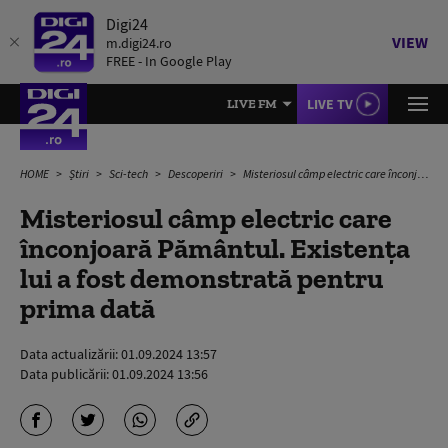
Digi24
VIEW
m.digi24.ro
FREE - In Google Play
LIVE TV
LIVE FM
HOME
Știri
Sci-tech
Descoperiri
Misteriosul câmp electric care înconjoară Pământul. Existența lui a fost demonstrată pentru prima dată
Misteriosul câmp electric care
înconjoară Pământul. Existența
lui a fost demonstrată pentru
prima dată
Data actualizării:
01.09.2024 13:57
Data publicării:
01.09.2024 13:56