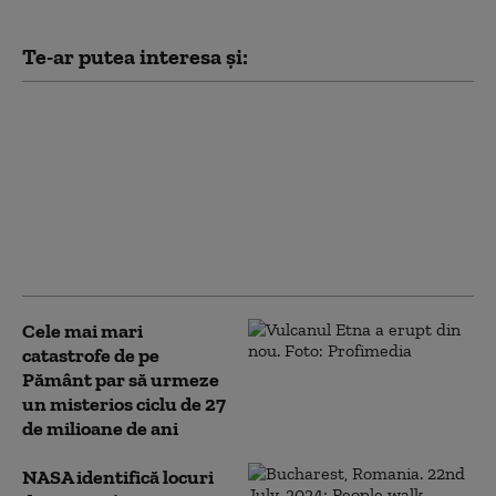
Te-ar putea interesa și:
Astronomii cred că
fragmentul din racheta
SpaceX s-a prăbușit
deja pe Lună, cu o
viteză uriașă. Când
sunt așteptate primele
imagini
Cele mai mari
catastrofe de pe
Pământ par să urmeze
un misterios ciclu de 27
de milioane de ani
NASA identifică locuri