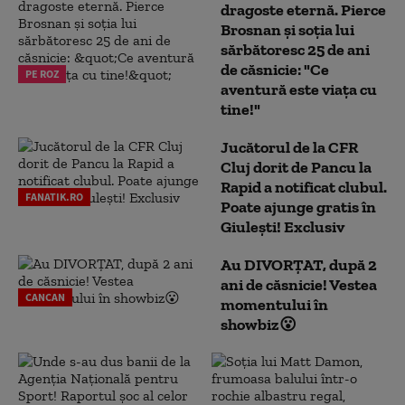
dragoste eternă. Pierce
Brosnan și soția lui
sărbătoresc 25 de ani
de căsnicie: "Ce
PE ROZ
aventură este viața cu
tine!"
Jucătorul de la CFR
Cluj dorit de Pancu la
Rapid a notificat clubul.
FANATIK.RO
Poate ajunge gratis în
Giulești! Exclusiv
Au DIVORȚAT, după 2
ani de căsnicie! Vestea
CANCAN
momentului în
showbiz😮