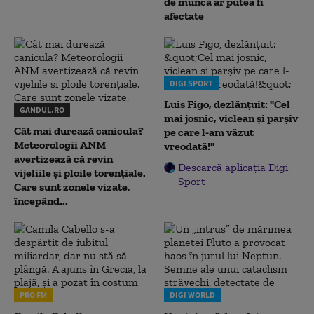
de muncă ar putea fi
afectate
DIGI SPORT
Luis Figo, dezlănțuit: "Cel
GANDUL.RO
mai josnic, viclean și parșiv
Cât mai durează canicula?
pe care l-am văzut
Meteorologii ANM
vreodată!"
avertizează că revin
Descarcă aplicația Digi
vijeliile și ploile torențiale.
Sport
Care sunt zonele vizate,
începând...
PRO FM
DIGI WORLD