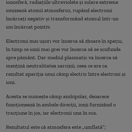
ionosferă, radiațiile ultraviolete și solare extreme
ionizează atomii atmosferici, rupând electronii
încărcați negativ și transformând atomul într-un
ion încărcat pozitiv.
Electronii mai ușori vor încerca să zboare în spațiu,
în timp ce ionii mai grei vor încerca să se scufunde
spre pământ. Dar mediul plasmatic va încerca să
mențină neutralitatea sarcinii, ceea ce are ca
rezultat apariția unui câmp electric între electroni și
ioni.
Acesta se numește câmp ambipolar, deoarece
funcționează în ambele direcții, ionii furnizând o
tracțiune în jos, iar electronii una în sus.
Rezultatul este că atmosfera este „umflată”;