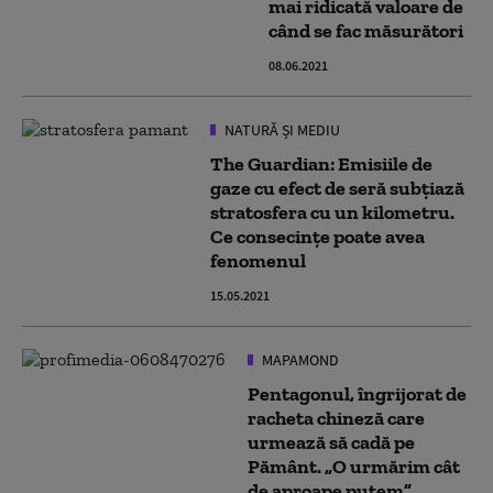
mai ridicată valoare de
când se fac măsurători
08.06.2021
NATURĂ ȘI MEDIU
The Guardian: Emisiile de
gaze cu efect de seră subțiază
stratosfera cu un kilometru.
Ce consecințe poate avea
fenomenul
15.05.2021
MAPAMOND
Pentagonul, îngrijorat de
racheta chineză care
urmează să cadă pe
Pământ. „O urmărim cât
de aproape putem”