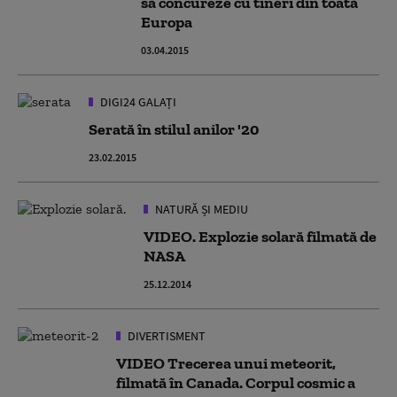
să concureze cu tineri din toată
Europa
03.04.2015
DIGI24 GALAȚI
Serată în stilul anilor '20
23.02.2015
NATURĂ ȘI MEDIU
VIDEO. Explozie solară filmată de
NASA
25.12.2014
DIVERTISMENT
VIDEO Trecerea unui meteorit,
filmată în Canada. Corpul cosmic a