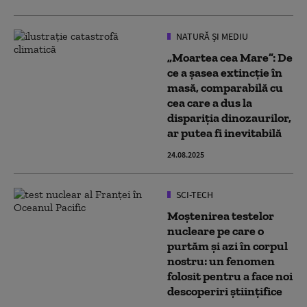
NATURĂ ȘI MEDIU
„Moartea cea Mare”: De
ce a șasea extincție în
masă, comparabilă cu
cea care a dus la
dispariția dinozaurilor,
ar putea fi inevitabilă
24.08.2025
SCI-TECH
Moștenirea testelor
nucleare pe care o
purtăm și azi în corpul
nostru: un fenomen
folosit pentru a face noi
descoperiri științifice