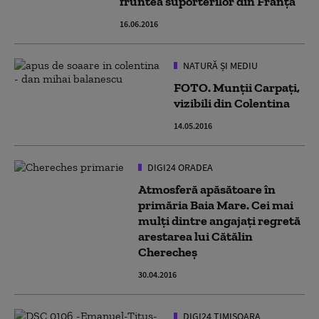
fruntea suporterilor din Franța
16.06.2016
NATURĂ ȘI MEDIU
FOTO. Munții Carpați,
vizibili din Colentina
14.05.2016
DIGI24 ORADEA
Atmosferă apăsătoare în
primăria Baia Mare. Cei mai
mulți dintre angajați regretă
arestarea lui Cătălin
Cherecheș
30.04.2016
DIGI24 TIMISOARA