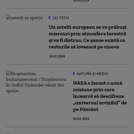
10.05.2024
SCI-TECH
Un satelit european se va prăbuşi
miercuri prin atmosfera terestră
şi va fi distrus. Ce șanse există ca
resturile să lovească pe cineva
19.02.2024
NATURĂ ȘI MEDIU
NASA a lansat o nouă
misiune prin care
încearcă să descifreze
„universul invizibil” de
pe Pământ
09.02.2024