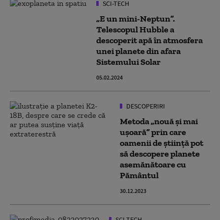
SCI-TECH
„E un mini-Neptun”.
Telescopul Hubble a
descoperit apă în atmosfera
unei planete din afara
Sistemului Solar
05.02.2024
DESCOPERIRI
Metoda „nouă şi mai
uşoară” prin care
oamenii de ştiinţă pot
să descopere planete
asemănătoare cu
Pământul
30.12.2023
SCI-TECH